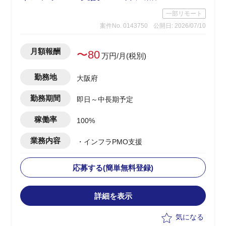
一部リモート
案件No. 0143750
公開日: 2026/07/10
月額報酬
〜80
万円/月(税別)
勤務地
大阪府
勤務期間
即日～中長期予定
稼働率
100%
業務内容
・インフラPMO支援
応募する(簡単無料登録)
詳細を表示
気になる