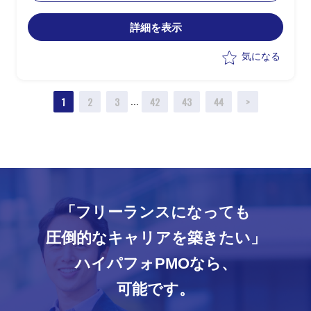
-現状業務のヒアリング
-課題整理
詳細を表示
-スケジュール管理
-クライアント折衝
気になる
1
2
3
42
43
44
>
...
「フリーランスになっても
圧倒的なキャリアを築きたい」
ハイパフォPMOなら、
可能です。