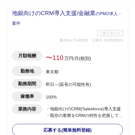
・競合MD調査は、商品ジャンル毎の商
品数、価格などディスクトップ調査し
地銀向けのCRM導入支援/金融業
のPMO求人・
て、
どの商品ジャンルで市場ポジションを狙
案件
うか検討
一部リモート
→調査自体は、あまり難易度は高くな
案件No. 0146829
公開日: 2026/06/24
く、地道なディスクトップ調査がメイン
となります。
・基幹システムを含めたシステム領域
月額報酬
〜110
万円/月(税別)
は、弊社コンサル担当がおり、双方で連
携しながら構想ロードマップを作成して
勤務地
東京都
いく
・CRM構想として期待されているポイン
勤務期間
即日～(延長の可能性有)
トは、OMO機能、EC機能、MA&CDP活
用によるパーソナライズCRMなど
稼働率
100%
業務内容
・地銀向けのCRM(Salesforce)導入支援
・既存の業務をCRMの特性を把握して落
とし込みを想定
・下記想定業務内容
応募する(簡単無料登録)