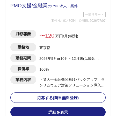
PMO支援/金融業
のPMO求人・案件
一部リモート
案件No. 0147054
公開日: 2026/07/07
月額報酬
〜120
万円/月(税別)
勤務地
東京都
勤務期間
2026年9月or10月～12月末(以降延長
想定)
稼働率
100%
業務内容
・某大手金融機関向けバックアップ、ラ
ンサムウェア対策ソリューション導入PJ
へのPMO支援
・元請け企業社員リードのもとで補佐役
応募する(簡単無料登録)
を担当
・下記業務実施想定
詳細を表示
ー元請けグループ会社から提出される