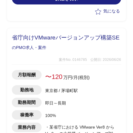
的に推進することを期待
・2026年7月〜8月は結合テスト・UAT
気になる
準備、9月〜10月はUAT・総合テスト・
移行リハーサル・運用テスト、11月に本
番リリース・移行切替・リリース後フォ
ロー
省庁向けVMwareバージョンアップ構築SE
・PMO管理情報をもとにPJ全体の進
捗・課題・リスクをコントロール、推進
のPMO求人・案件
・上位報告/定例会/ステアリングコミッ
ティ向け資料の作成支援、リリース判定
案件No. 0146785
公開日: 2026/06/26
に向けた状況判断・意思決定支援、
AP/ITインフラ/運用/ID権限/移行切替な
月額報酬
〜120
万円/月(税別)
ど複数チーム横断の管理支援
勤務地
東京都 / 茅場町駅
勤務期間
即日～長期
稼働率
100%
業務内容
・某省庁における VMware Ver8 から