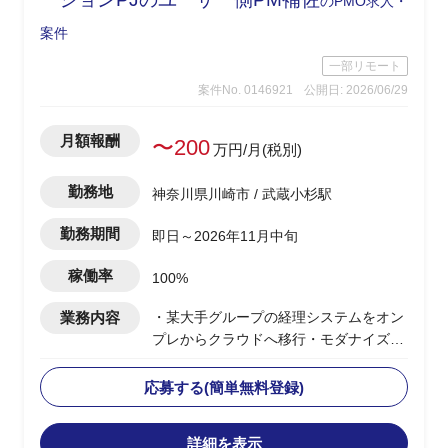
のPMO求人・
案件
一部リモート
案件No. 0146921
公開日: 2026/06/29
月額報酬
〜200
万円/月(税別)
勤務地
神奈川県川崎市 / 武蔵小杉駅
勤務期間
即日～2026年11月中旬
稼働率
100%
業務内容
・某大手グループの経理システムをオン
プレからクラウドへ移行・モダナイズす
るPJにおいて、ユーザー側PMと同期し
PM役割を補強
応募する(簡単無料登録)
・PJ全体のQCD管理、課題・リスク管
理、会議体運営、各チーム間調整を主体
詳細を表示