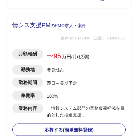
・その他、授業に使うコンテンツの制作
やテスト作成、評価など含め合計0.5人
月稼働
・学生相手のため、授業内容の難易度は
情シス支援PM
のPMO求人・案件
基礎レベルを教え、学生に興味を持たせ
たり覚えてもらうことが重要
案件No. 0146930
公開日: 2026/06/30
月額報酬
〜95
万円/月(税別)
勤務地
豊見城市
勤務期間
即日～長期予定
稼働率
100%
業務内容
・情報システム部門の業務負荷軽減を目
的とした推進支援
・ユーザー側PM(推進役)として以下の業
務を実施予定
応募する(簡単無料登録)
-提案書・報告書等のドキュメント作成