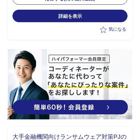
・上流工程(要件整理、課題抽出、基本
設計レベル)の支援を想定
詳細を表示
・小売業の業務知識を活かしたPJ推進支
援
気になる
大手金融機関向けランサムウェア対策PJの