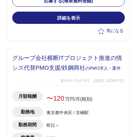
応募する(簡単無料登録)
・顧客社内の合意形成
・将来SAP展開に向けたスコープと優先
詳細を表示
順位整理
・経営層および各社内推進リードの意識
気になる
改革推進
・進捗/課題/品質/リスク/コスト管理
・各種ドキュメントの作成
グループ会社横断ITプロジェクト推進の情
シス代替PMO支援/鉄鋼商社
のPMO求人・案件
案件No. 0147441
公開日: 2026/07/22
月額報酬
〜120
万円/月(税別)
勤務地
東京都中央区 / 京橋駅
勤務期間
即日～