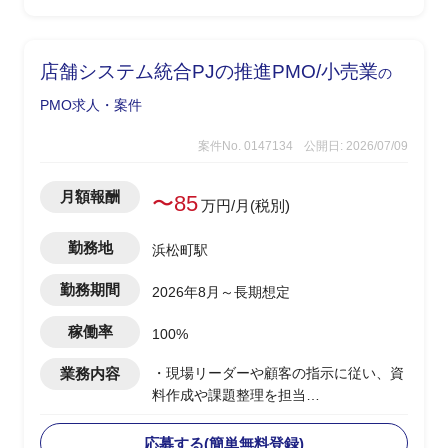
店舗システム統合PJの推進PMO/小売業
の
PMO求人・案件
案件No. 0147134
公開日: 2026/07/09
月額報酬
〜85
万円/月(税別)
勤務地
浜松町駅
勤務期間
2026年8月～長期想定
稼働率
100%
業務内容
・現場リーダーや顧客の指示に従い、資
料作成や課題整理を担当
・PJ進行を支援する立場で、リーダーの
補佐役として貢献
応募する(簡単無料登録)