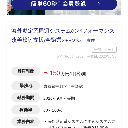
海外勘定系周辺システムのパフォーマンス
改善検討支援/金融業
のPMO求人・案件
一部リモート
案件No. 0147373
公開日: 2026/07/20
月額報酬
〜150
万円/月(税別)
勤務地
東京都中野区 / 中野駅
勤務期間
2026年9月～長期
稼働率
60～100%
業務内容
・海外勘定系システムの周辺システムに
おけるパフォーマンス改善PJを実施