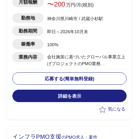
月額報酬
〜200
万円/月(税別)
勤務地
神奈川県川崎市 / 武蔵小杉駅
勤務期間
即日～2026年10月末
稼働率
100%
業務内容
会社施策に基づいたグローバル事業立上
げプロジェクトのPMO業務
・実行フェーズの推進
・英語圏出身のPMのもと進捗管理、ア
応募する(簡単無料登録)
イデアのとりまとめ
・各ステークホルダとの英語によるコミ
詳細を表示
ュニケーション
・通訳
気になる
インフラPMO支援
のPMO求人・案件