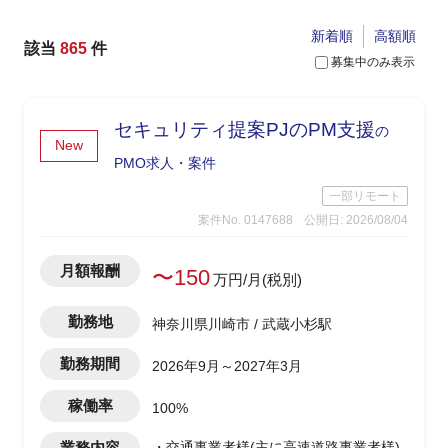
新着順
高額順
該当
865
件
募集中のみ表示
セキュリティ提案PJのPM支援
の
New
PMO求人・案件
一部リモート
案件No. 0147688
公開日: 2026/08/04
月額報酬
〜150
万円/月(税別)
勤務地
神奈川県川崎市 / 武蔵小杉駅
勤務期間
2026年9月～2027年3月
稼働率
100%
業務内容
・交通事業者様(主に高速道路事業者様)