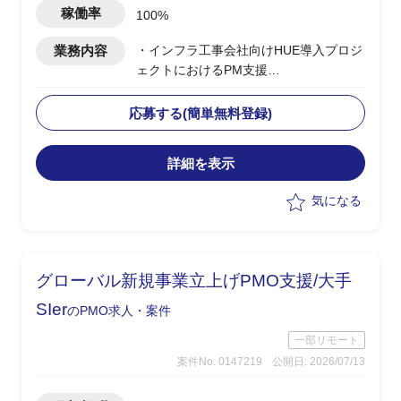
稼働率
100%
業務内容
・インフラ工事会社向けHUE導入プロジ
ェクトにおけるPM支援
・ユーザー側、PMポジション
・クライアントとベンダーの間に入って
応募する(簡単無料登録)
案件推進、調整
・情報整理、各種資料作成、議事録管理
詳細を表示
・導入ベンダーへの対応、進捗管理、課
題管理
気になる
・クライアントへの状況報告、説明支援
・総合検証フェーズにおける品質管理、
課題解決支援
・HUE(財務会計/管理会計/資産管理/資金
グローバル新規事業立上げPMO支援/大手
管理/経費)領域の導入支援全般
SIer
のPMO求人・案件
一部リモート
案件No. 0147219
公開日: 2026/07/13