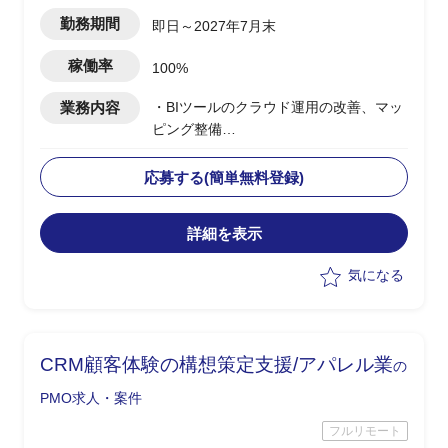
勤務期間
即日～2027年7月末
稼働率
100%
業務内容
・BIツールのクラウド運⽤の改善、マッ
ピング整備
・DICEの可視化、ロードマップ検討な
どの戦略検討
応募する(簡単無料登録)
・若⼿プロパーメンバーがおり、⼀緒に
検討し、指⽰出しなど⾃⾛して動いてい
詳細を表示
ただきたい
気になる
CRM顧客体験の構想策定支援/アパレル業
の
PMO求人・案件
フルリモート