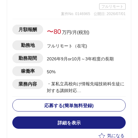
メンバー(15名程度)のマネジメント
フルリモート
案件No. 0146965
公開日: 2026/07/01
月額報酬
〜80
万円/月(税別)
勤務地
フルリモート（在宅)
勤務期間
2026年9月or10月～3年程度の長期
稼働率
50%
業務内容
・某私立高校向け情報先端技術科生徒に
対する講師対応
・授業内容：ネットワーク、セキュリテ
ィ、AI/金融工学(高校生向けのため企業
応募する(簡単無料登録)
におけるお金の話)、情報Ⅰ
・授業日：月曜(9:40～12:40、13:15～
詳細を表示
15:30)、水曜(9:40～12:00)
・2クラス、50人弱程度の生徒が対象
気になる