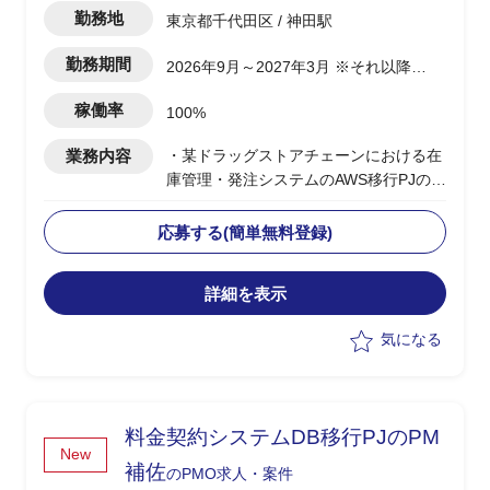
勤務地
東京都千代田区 / 神田駅
勤務期間
2026年9月～2027年3月 ※それ以降も
継続の可能性あり
稼働率
100%
業務内容
・某ドラッグストアチェーンにおける在
庫管理・発注システムのAWS移行PJのユ
ーザー側PM補佐を担当
・要件定義からサイジングまでの各関係
応募する(簡単無料登録)
先調整、顧客合意形成をPMのもとでサ
ポート
詳細を表示
・調剤事業会社(9社)の既存在庫・発注シ
ステムからのデータ移行調整、移行手順
気になる
合意に向けた資料作成・進捗フォロー
・最大アクセス想定のヒアリング等キャ
パシティ計画の整理・とりまとめ
・目標可用性と許容ダウンタイムの定義
料金契約システムDB移行PJのPM
等SLA(稼働率)合意に向けた資料作成・
New
調整サポート
補佐
のPMO求人・案件