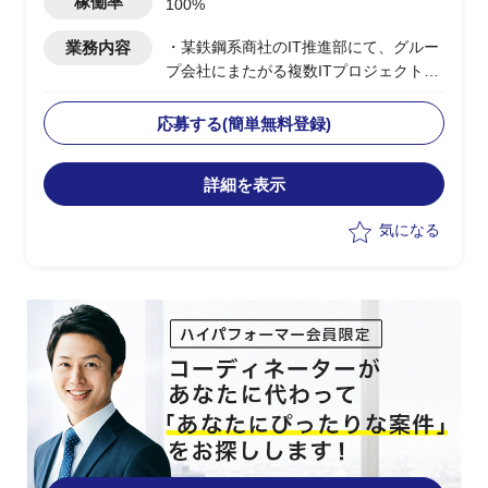
稼働率
100%
業務内容
・某鉄鋼系商社のIT推進部にて、グルー
プ会社にまたがる複数ITプロジェクトの
横断的な調整・推進を支援するユーザー
側PMO
応募する(簡単無料登録)
・グループ会社IT担当やベンダーとの定
例MTG実施、各社案件の進捗把握・整理
詳細を表示
・本社IT推進部への報告資料（進捗サマ
リー・課題一覧）の作成・更新
気になる
・ベンダー／グループ会社間の調整事項
の取りまとめおよび議事録作成
・課題・リスク発生時の関係者へのエス
カレーション支援
・プロジェクト計画書・WBS・スケジュ
ール管理の主体的な運用、予算・コスト
管理のサポート