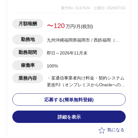
案件No. 0147624
公開日: 2026/07/31
月額報酬
〜120
万円/月(税別)
勤務地
九州沖縄福岡県福岡市 / 西鉄福岡（天
神）駅
勤務期間
即日～2026年11月末
稼働率
100%
業務内容
・某通信事業者向け料金・契約システム
更改PJ（オンプレミスからOracleへの
DB移行）におけるPJマネジメント補佐
・移行設計・検証フェーズ完了後の推進
応募する(簡単無料登録)
フェーズにおいて、PMのマネジメント
業務をサポート
詳細を表示
・進捗管理、課題整理、関係者調整等の
実務補佐
気になる
・業務アプリケーションの知見は不要、