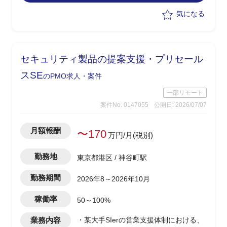
成果物の確認、QA推進、進捗・提出物
気になる
管理、議事録作成、課題管理
ー関係者(グループ会社・エンドクラ
イアント)との調整、折衝対応
ーその他付随する業務
セキュリティ製品の提案支援・プリセール
スSE
のPMO求人・案件
一部リモート
案件No. 0147055
公開日: 2026/07/07
月額報酬
〜170
万円/月(税別)
勤務地
東京都港区 / 神谷町駅
勤務期間
2026年8～2026年10月
稼働率
50～100%
業務内容
・某大手SIerの営業支援体制における、