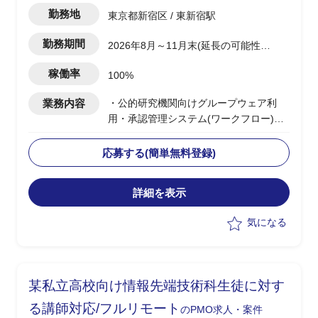
勤務地
東京都新宿区 / 東新宿駅
勤務期間
2026年8月～11月末(延長の可能性あ
り)
稼働率
100%
業務内容
・公的研究機関向けグループウェア利
用・承認管理システム(ワークフロー)構
築PJ
・ベンダー側PMとして以下の業務を実
応募する(簡単無料登録)
施予定(8月より現任PMの後任として途
中参画)
詳細を表示
-Power Apps(キャンバスアプリ、
Dataverse)/Power
気になる
Automate/PowerShell/Microsoft Graph
APIを用いたシステム構築の推進
-SharePoint Online/Microsoft 365メーリ
ングリスト/Box/Microsoft Teamsを対象
某私立高校向け情報先端技術科生徒に対す
としたワークフロー管理業務の統括
-前任PMからの引継ぎ対応およびチーム
る講師対応/フルリモート
のPMO求人・案件