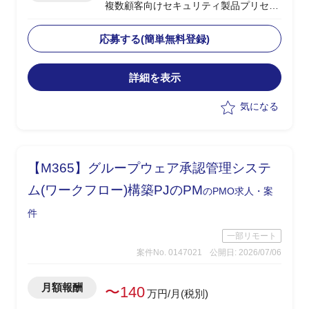
複数顧客向けセキュリティ製品プリセー
ルスSEとしての参画
・セキュリティ領域全般に広く知見を持
応募する(簡単無料登録)
ち、社内外コミュニケーション、提案資
料作成を担う役割
詳細を表示
・クライアントのセキュリティ課題をヒ
アリングし、自社取扱いセキュリティ製
気になる
品の提案支援
・Tanium提案をドライブし、並行して発
生するセキュリティ案件の取りまとめ・
提案支援を実施
【M365】グループウェア承認管理システ
・社内向けセキュリティ製品の提案支
援、教育
ム(ワークフロー)構築PJのPM
のPMO求人・案
件
一部リモート
案件No. 0147021
公開日: 2026/07/06
月額報酬
〜140
万円/月(税別)