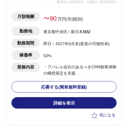
案件No. 0146828
公開日: 2026/06/24
月額報酬
〜90
万円/月(税別)
勤務地
東京都中央区 / 新日本橋駅
勤務期間
即日～2027年8月末(延長の可能性有)
稼働率
50%
業務内容
・アパレル会社のあるべきCRM顧客体験
の構想策定を支援
・CRM構想に関してエンドクライアント
内の主要メンバーの方と合意形成した上
応募する(簡単無料登録)
で
OMO機能を含めたあるべき姿を具体化
詳細を表示
・幹部の合意を得るために、ユーザー調
査、競合MD(マーチャンダイジング)調査
気になる
など行いながら、
あるべきCRM顧客体験を仮説導出