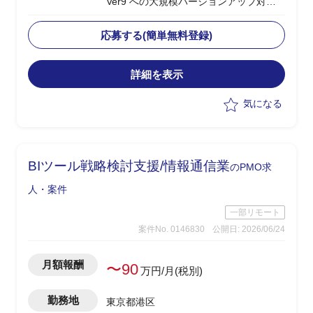
Ver9 への大規模バージョンアップ対応
プロジェクト
・VMware Ver8から9に変更されること
応募する(簡単無料登録)
に伴う技術的検証から基本・詳細設計、
環境構築
詳細を表示
※必要に応じてサーバ増設等の対応有
※対象環境が複数拠点有
気になる
・技術サイドとして下記業務を実施
・VMware Ver9環境の詳細設計、構築、
設定
・移行に伴うアーキテクチャ変更・コン
BIツール戦略検討⽀援/情報通信業
のPMO求
ポーネント再設計
・入札仕様書作成に向けた技術要件の整
人・案件
理、定義
一部リモート
案件No. 0146830
公開日: 2026/06/24
月額報酬
〜90
万円/月(税別)
勤務地
東京都港区