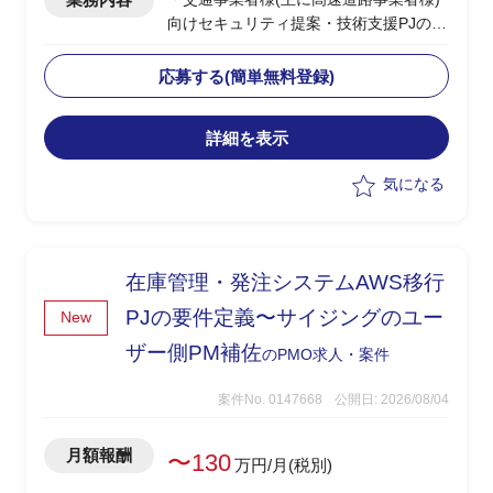
向けセキュリティ提案・技術支援PJの推
進を支援
・複数のセキュリティ提案/設計PJが並
応募する(簡単無料登録)
行するため、各案件の整理・進捗管理を
担当
詳細を表示
・複数プロジェクト担当者への支援およ
びPMサポートを実施
気になる
・課題分析、コミュニケーションを重視
したPM支援を担当
在庫管理・発注システムAWS移行
PJの要件定義〜サイジングのユー
New
ザー側PM補佐
のPMO求人・案件
案件No. 0147668
公開日: 2026/08/04
月額報酬
〜130
万円/月(税別)