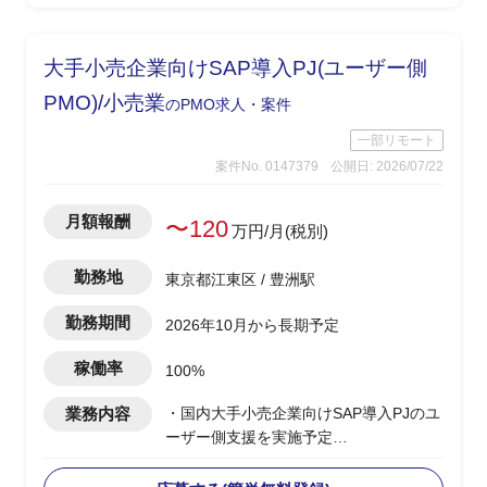
DB移行領域に特化した支援
大手小売企業向けSAP導入PJ(ユーザー側
PMO)/小売業
のPMO求人・案件
一部リモート
案件No. 0147379
公開日: 2026/07/22
月額報酬
〜120
万円/月(税別)
勤務地
東京都江東区 / 豊洲駅
勤務期間
2026年10月から長期予定
稼働率
100%
業務内容
・国内大手小売企業向けSAP導入PJのユ
ーザー側支援を実施予定
・要件定義/設計フェーズ(2026年7月~9
月)を担当