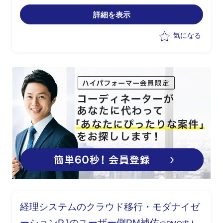
※将来的にセキュリティ運用(SOC推進)
詳細を表示
の一部対応も想定
気になる
経理システムのクラウド移行・モダナイゼ
ーションPJのユーザー側PM補佐