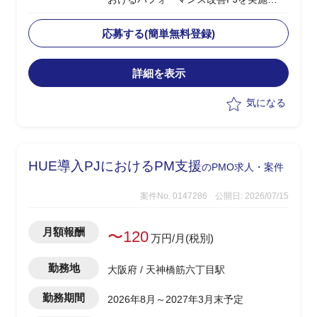
・今期(基礎検討フェーズ)における、現
存データを保持しつつパフォーマンスを
応募する(簡単無料登録)
改善するソリューションの検討を主導
詳細を表示
気になる
HUE導入PJにおけるPM支援
のPMO求人・案件
案件No. 0147286
公開日: 2026/07/15
月額報酬
〜120
万円/月(税別)
勤務地
大阪府 / 天神橋筋六丁目駅
勤務期間
2026年8月～2027年3月末予定