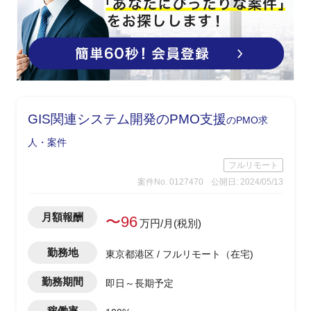
GIS関連システム開発のPMO支援
のPMO求
人・案件
フルリモート
案件No. 0127470
公開日: 2024/05/13
月額報酬
〜96
万円/月(税別)
勤務地
東京都港区 / フルリモート（在宅)
勤務期間
即日～長期予定
稼働率