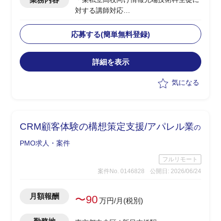
対する講師対応
・授業内容：ネットワーク、セキュリテ
ィ、AI/金融工学(高校生向けのため企業
応募する(簡単無料登録)
におけるお金の話)、情報Ⅰ
・授業日：月曜(9:40～12:40、13:15～
詳細を表示
15:30)、水曜(9:40～12:00)
・2クラス、50人弱程度の生徒が対象
気になる
・その他、授業に使うコンテンツの制作
やテスト作成、評価など含め合計0.5人
月稼働
・学生相手のため、授業内容の難易度は
CRM顧客体験の構想策定支援/アパレル業
の
基礎レベルを教え、学生に興味を持たせ
たり覚えてもらうことが重要
PMO求人・案件
フルリモート
案件No. 0146828
公開日: 2026/06/24
月額報酬
〜90
万円/月(税別)