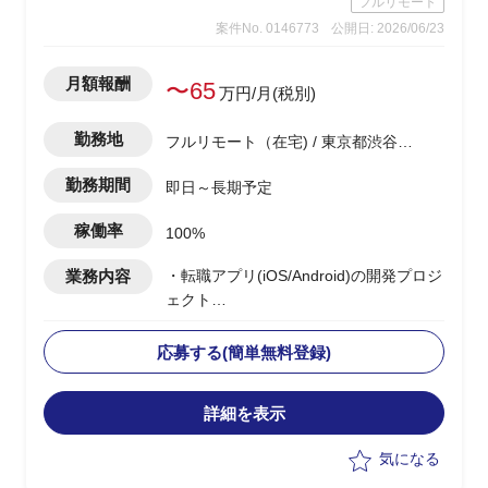
フルリモート
→調査自体は、あまり難易度は高くな
案件No. 0146773
公開日: 2026/06/23
く、地道なディスクトップ調査がメイン
となります。
・基幹システムを含めたシステム領域
月額報酬
〜65
万円/月(税別)
は、弊社コンサル担当がおり、双方で連
携しながら構想ロードマップを作成して
勤務地
フルリモート（在宅) / 東京都渋谷区
いく
渋谷駅
・CRM構想として期待されているポイン
勤務期間
即日～長期予定
トは、OMO機能、EC機能、MA&CDP活
用によるパーソナライズCRMなど
稼働率
100%
業務内容
・転職アプリ(iOS/Android)の開発プロジ
ェクト
・ベンダー側メンバーとして参画
・PMサポートとして、以下の業務を実
応募する(簡単無料登録)
施予定
-開発チームの作業・進捗管理(Backlog
詳細を表示
等)および開発・リリース計画の立案
-顧客折衝(チャット・MTG)、見積もり
気になる
作成、要件整理