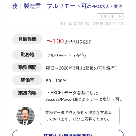
務｜製造業｜フルリモート可
のPMO求人・案件
フルリモート
案件No. 0141403
公開日: 2025/04/03
月額報酬
〜100
万円/月(税別)
勤務地
フルリモート（在宅)
勤務期間
即日～2026年3月末(延長の可能性有)
稼働率
50～100%
業務内容
・EXCELデータを基にした
Access/PowerBIによるデータ集計・可視
化のダッシュボード作成
業務データの見える化が得意な方募集
・最適なDB構成の検討及び提案型での
しております。ぜひご応募ください。
業務改善支援
・顧客PJの決裁/発注/契約などの各種手
続き支援