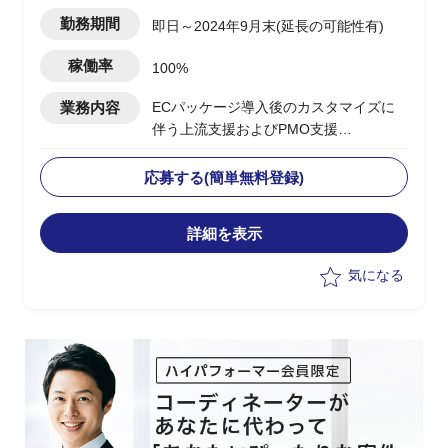
松町駅
勤務期間
即日～2024年9月末(延長の可能性有)
稼働率
100%
業務内容
ECパッケージ導入後のカスタマイズに
伴う上流支援およびPMO支援
下記、業務の実施想定
・Hit＆Gap及び要件定義など上流工程を
応募する(簡単無料登録)
担当
・PM補佐としてプロジェクトの管理お
詳細を表示
よび推進を担当
気になる