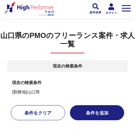
フリーランスPMO人材向け日本最大級のPMOサービス ハイパフォPMO
>
PM
山口県のPMOのフリーランス案件・求人
一覧
現在の検索条件
現在の検索条件
[勤務地]山口県
条件をクリア
条件を追加