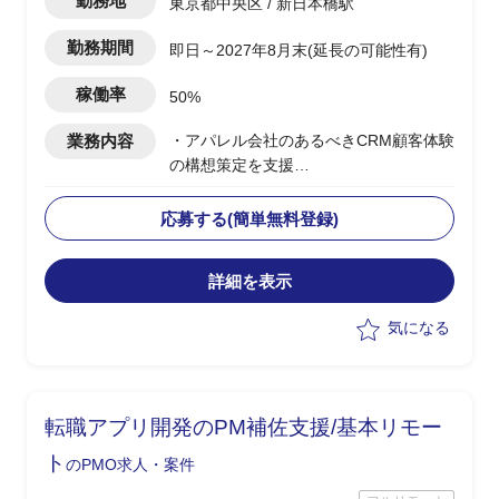
勤務地
東京都中央区 / 新日本橋駅
勤務期間
即日～2027年8月末(延長の可能性有)
稼働率
50%
業務内容
・アパレル会社のあるべきCRM顧客体験
の構想策定を支援
・CRM構想に関してエンドクライアント
内の主要メンバーの方と合意形成した上
応募する(簡単無料登録)
で
OMO機能を含めたあるべき姿を具体化
詳細を表示
・幹部の合意を得るために、ユーザー調
査、競合MD(マーチャンダイジング)調査
気になる
など行いながら、
あるべきCRM顧客体験を仮説導出
・競合MD調査は、商品ジャンル毎の商
品数、価格などディスクトップ調査し
転職アプリ開発のPM補佐支援/基本リモー
て、
どの商品ジャンルで市場ポジションを狙
ト
のPMO求人・案件
うか検討