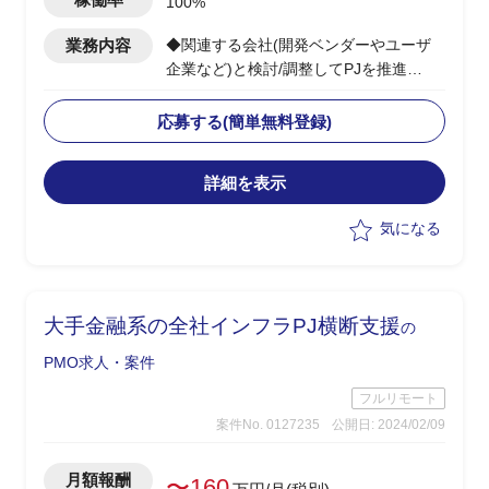
100%
業務内容
◆関連する会社(開発ベンダーやユーザ
企業など)と検討/調整してPJを推進
◆当該システムの中の、一部機能の開発
のPMOを担当する
応募する(簡単無料登録)
・全体としては複数年で開発する大規模
なPJ。
詳細を表示
気になる
大手金融系の全社インフラPJ横断支援
の
PMO求人・案件
フルリモート
案件No. 0127235
公開日: 2024/02/09
月額報酬
〜160