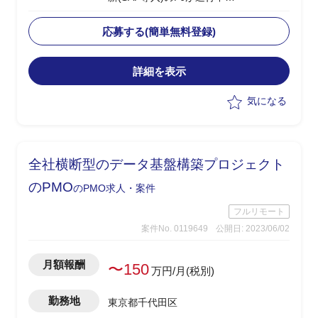
└2024年1月のGoliveを前提に現在は周
辺業務システムの移行フェーズ
応募する(簡単無料登録)
└原価領域を中心に複数領域での移行デ
ータ作成、手順調整およびシステムテス
詳細を表示
ト対応を実施
・受入れテスト、データ調査および作
気になる
成、プログラム調査
・システムにおけるインシデント管理
・進捗、課題管理
・軽微なツール作成(PG)
全社横断型のデータ基盤構築プロジェクト
・関連部門およびベンダーとの調整
・システム本番稼働後のハイパーケア
のPMO
のPMO求人・案件
フルリモート
案件No. 0119649
公開日: 2023/06/02
月額報酬
〜150
万円/月(税別)
勤務地
東京都千代田区