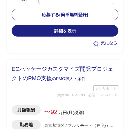
門におけるAsIsToBe業務プロセス、運用
フローの整理
応募する(簡単無料登録)
・26年春のリリースに向けたプロダクト
についてはサービス機能開発は進行して
いるが、サービス全体のグランドデザイ
詳細を表示
ン、ビジネススキームのデザインについ
気になる
て精査が必要
・ビジネス部門/プロダクトマネジメン
ト/サービス開発の有識者に、本件を新規
事業として立ち上げ・推進を支援いただ
ECパッケージカスタマイズ開発プロジェ
きたい
クトのPMO支援
のPMO求人・案件
フルリモート
案件No. 0127793
公開日: 2024/05/16
月額報酬
〜92
万円/月(税別)
勤務地
東京都港区 / フルリモート（在宅) / 浜