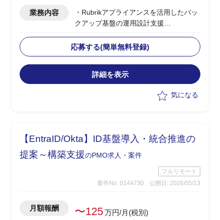
業務内容
・Rubrikアプライアンスを活用したバッ
クアップ基盤の運用設計支援
・ベンダー側、PLポジション
・バックアップ基盤の運用設計、運用フ
応募する(簡単無料登録)
ロー策定
・ランサムウェア発災時の対応手順、イ
詳細を表示
ンシデントレスポンス設計
・セキュリティ運用設計におけるナレッ
気になる
ジ提供、ドキュメント整備
【EntraID/Okta】ID基盤導入・統合推進の
提案～構築支援
のPMO求人・案件
フルリモート
案件No. 0144730
公開日: 2026/05/13
月額報酬
〜125
万円/月(税別)