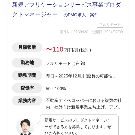
新規アプリケーションサービス事業プロダ
クトマネージャー
のPMO求人・案件
フルリモート
案件No. 0139930
公開日: 2024/07/09
月額報酬
〜110
万円/月(税別)
勤務地
フルリモート（在宅)
勤務期間
即日～2025年12月末(延長の可能性有
り)
稼働率
50～100%
業務内容
不動産ディベロッパーにおける複数の社
内、社外向け新規事業立ち上げ、アプリ
ケーションサービス開発におけるプロダ
新規サービスのプロダクトマネージャ
クトマネージャー
ーができる方を募集しております。ぜ
・toB、toC向けアプリケーションサービ
ひご応募ください。
スの企画、開発進行、および社内業務部