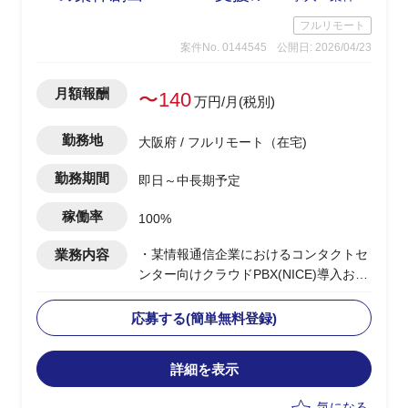
フルリモート
案件No. 0144545
公開日: 2026/04/23
月額報酬
〜140
万円/月(税別)
勤務地
大阪府 / フルリモート（在宅)
勤務期間
即日～中長期予定
稼働率
100%
業務内容
・某情報通信企業におけるコンタクトセ
ンター向けクラウドPBX(NICE)導入およ
び展開PJの推進
・コンタクトセンター基盤導入の上流提
応募する(簡単無料登録)
案から実装までの推進
・顧客への提案活動を通じた案件創出お
詳細を表示
よび案件獲得のリード
・チームの先頭に立ち、進捗管理/課題管
気になる