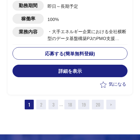
勤務期間
即日～長期予定
稼働率
100%
業務内容
・大手エネルギー企業における全社横断
型のデータ基盤構築PJのPMO支援
・ユーザー側PMOとして各種管理業務、
必要ドキュメントの作成、関係部署との
応募する(簡単無料登録)
調整等
詳細を表示
気になる
1
2
3
18
19
20
>
...