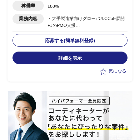
稼働率
100%
業務内容
・大手製造業向けグローバルCCoE展開
PJのPMO支援
・日本本社のCCoE組織を
Global/Regional階層に定義し、アジア/
応募する(簡単無料登録)
欧州/北米/中国への展開を支援
・Global CCoEメンバーとして各地域の
詳細を表示
モニタリング/管理プロセスの設計と改
善/課題対応を推進
気になる
・現地IT部門との調整/折衝における日本
側サポート要員としての対応
・上流工程でのマルチクラウド導入計画
立案/スケジュール管理
・日本側クラウド担当との連携、各国拠
点への展開推進