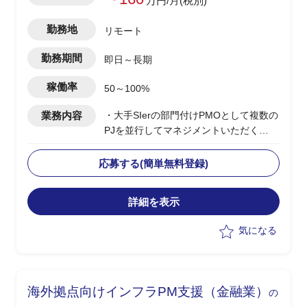
万円/月(税別)
勤務地
リモート
勤務期間
即日～長期
稼働率
50～100%
業務内容
・大手SIerの部門付けPMOとして複数の
PJを並行してマネジメントいただく
・当該部門は特定の大手クレジットカー
ド会社に対してインフラ領域の保守、開
応募する(簡単無料登録)
発を行っている
・複数PJの横断的なPMO支援(課題管
詳細を表示
理、進捗管理など)
・ドキュメント作成
気になる
・必要に応じて部門全体の組織改善施策
の立案(生産性や品質等の向上など)
海外拠点向けインフラPM支援（金融業）
の