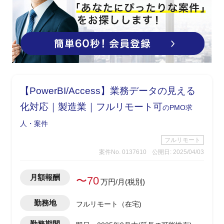
【PowerBI/Access】業務データの見える
化対応｜製造業｜フルリモート可
のPMO求
人・案件
フルリモート
案件No. 0137610
公開日: 2025/04/03
月額報酬
〜70
万円/月(税別)
勤務地
フルリモート（在宅)
勤務期間