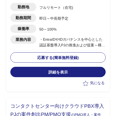
勤務地
フルリモート（在宅)
勤務期間
即日～中長期予定
稼働率
50～100%
業務内容
・EntraIDやIDガバナンスを中心とした
認証基盤導入PJの推進および提案～構築
支援
・BtoEおよびサプライチェーン向け認証
応募する(簡単無料登録)
基盤の設計/統合方針策定
・エンドユーザー社内向けシステムを含
詳細を表示
む認証/認可方式の検討
・顧客とのディスカッションによる要件
気になる
整理および方向性策定
・各種ID製品(Microsoft External、Okta
等)の選定および設計支援
コンタクトセンター向けクラウドPBX導入
PJの案件創出PM/PMO支援
のPMO求人・案件