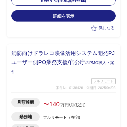
応募する(簡単無料登録)
・現行業務理解者と連携したスムーズな
引継ぎを想定
詳細を表示
気になる
消防向けドラレコ映像活用システム開発PJ
ユーザー側PO業務支援/官公庁
のPMO求人・案
件
フルリモート
案件No. 0138428
公開日: 2025/04/03
月額報酬
〜140
万円/月(税別)
勤務地
フルリモート（在宅)