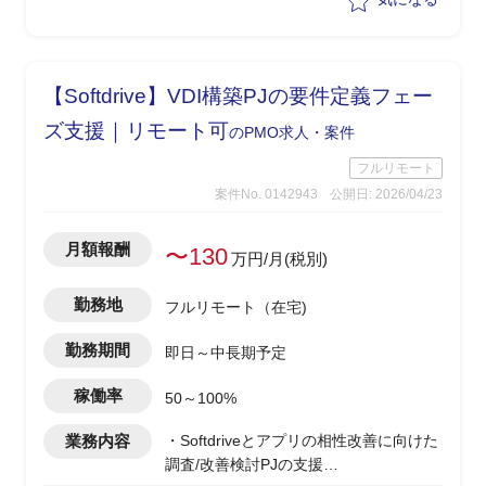
理を行いながらPJ推進を実施
【Softdrive】VDI構築PJの要件定義フェー
ズ支援｜リモート可
のPMO求人・案件
フルリモート
案件No. 0142943
公開日: 2026/04/23
月額報酬
〜130
万円/月(税別)
勤務地
フルリモート（在宅)
勤務期間
即日～中長期予定
稼働率
50～100%
業務内容
・Softdriveとアプリの相性改善に向けた
調査/改善検討PJの支援