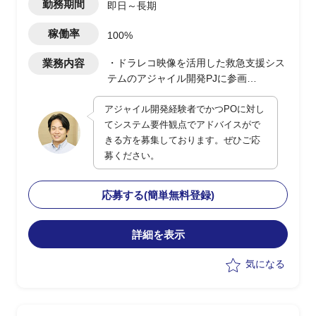
勤務期間
即日～長期
稼働率
100%
業務内容
・ドラレコ映像を活用した救急支援シス
テムのアジャイル開発PJに参画
・POに対してシステム観点でのアドバ
アジャイル開発経験者でかつPOに対し
イスおよび補佐を実施
てシステム要件観点でアドバイスがで
・現行は一部都市で運用開始、今後全国
きる方を募集しております。ぜひご応
展開を予定
募ください。
・ユーザー側の立場でPO支援、システ
ム面の留意点提示や品質・性能観点の補
完を担当
応募する(簡単無料登録)
詳細を表示
気になる