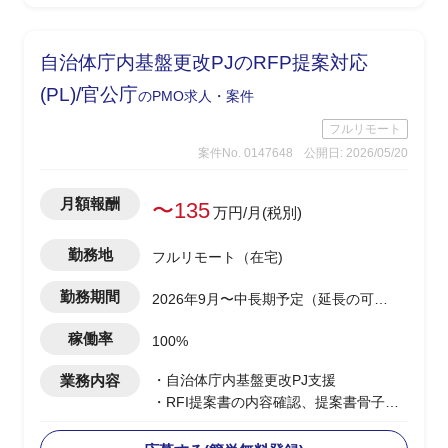
-開発側の調査結果を技術者視点で顧客
へ噛み砕いて説明
※案件により小規模案件を複数並行担当
自治体庁内基盤更改PJのRFP提案対応
の可能性あり(0.5工数×2など)
(PL)/官公庁
のPMO求人・案件
フルリモート
案件No. 0147648
公開日: 2026/05/20
月額報酬
〜135
万円/月(税別)
勤務地
フルリモート（在宅)
勤務期間
2026年9月〜中長期予定（延長の可能
性あり）
稼働率
100%
業務内容
・自治体庁内基盤更改PJ支援
・RFI提案書の内容確認、提案書骨子検
討・構成設計を担当
・提案書の執筆・編集・確認、取りまと