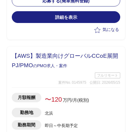
応募する(簡単無料登録)
めを実施
・メーカー・ベンダーへの仕様確認、見
詳細を表示
積り依頼・確認、取りまとめ、SE積算を
担当
気になる
【AWS】製造業向けグローバルCCoE展開
PJ/PMO
のPMO求人・案件
フルリモート
案件No. 0145975
公開日: 2026/05/15
月額報酬
〜120
万円/月(税別)
勤務地
北浜
勤務期間
即日～中長期予定