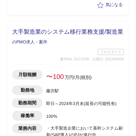
参加/PJ管理
気になる
大手製造業のシステム移行業務支援/製造業
のPMO求人・案件
フルリモート
案件No. 0121549
公開日: 2023/09/04
月額報酬
〜100
万円/月(税別)
勤務地
藤沢駅
勤務期間
即日～2024年3月末(延長の可能性有)
稼働率
100%
業務内容
・大手製造企業において基幹システム刷
新(SAP導入)のPJが進行中