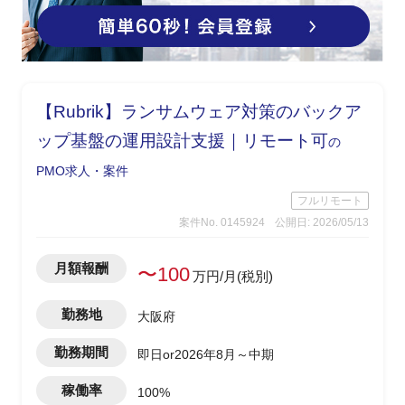
【Rubrik】ランサムウェア対策のバックア
ップ基盤の運用設計支援｜リモート可
の
PMO求人・案件
フルリモート
案件No. 0145924
公開日: 2026/05/13
月額報酬
〜100
万円/月(税別)
勤務地
大阪府
勤務期間
即日or2026年8月～中期
稼働率
100%