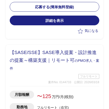
・現状課題を整理し、アプリ側との相性
を踏まえた改善策の検討と要件整理を担
応募する(簡単無料登録)
当
・Softdrive領域における技術的な理解を
詳細を表示
もとに、各種ステークホルダーとの調整
を実施
気になる
・手探り状態の中で主導的に改善案を提
示し、推進する役割を想定
【SASE/SSE】SASE導入提案・設計推進
の提案～構築支援｜リモート可
のPMO求人・案
件
フルリモート
案件No. 0144733
公開日: 2026/03/18
月額報酬
〜125
万円/月(税別)
勤務地
フルリモート（在宅)