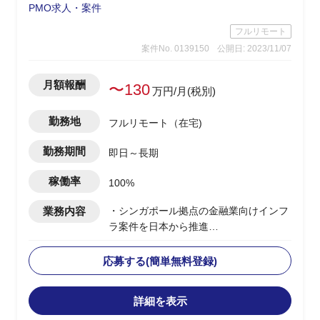
PMO求人・案件
フルリモート
案件No. 0139150
公開日: 2023/11/07
月額報酬
〜130
万円/月(税別)
勤務地
フルリモート（在宅)
勤務期間
即日～長期
稼働率
100%
業務内容
・シンガポール拠点の金融業向けインフ
ラ案件を日本から推進
・日本体制のPLとして、海外拠点のPM
とコミュニケーションを取る
応募する(簡単無料登録)
・複数PJの上流～環境構築までがスコー
プ
詳細を表示
・英語での成果物作成/顧客内定例MTG