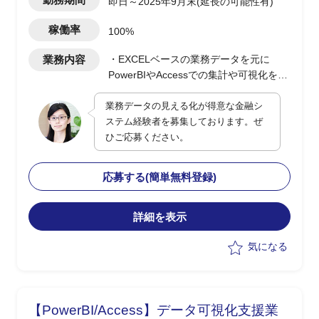
即日～2025年9月末(延長の可能性有)
稼働率
100%
業務内容
・EXCELベースの業務データを元に
PowerBIやAccessでの集計や可視化を実
施(0.5人月)
業務データの見える化が得意な金融シ
・顧客PJの決裁/発注/契約などの各種手
ステム経験者を募集しております。ぜ
続き支援(0.5人月)
ひご応募ください。
応募する(簡単無料登録)
詳細を表示
気になる
【PowerBI/Access】データ可視化支援業