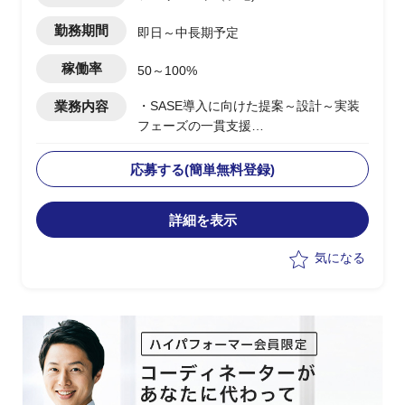
勤務期間
即日～中長期予定
稼働率
50～100%
業務内容
・SASE導入に向けた提案～設計～実装
フェーズの一貫支援
・顧客に対する提案活動およびソリュー
ション設計の実施
応募する(簡単無料登録)
・セールスエンジニアとしての技術説明
および提案資料作成
詳細を表示
・複数案件における要件整理およびアー
キテクチャ設計支援
気になる
・グローバル展開案件における構想整理
および推進支援