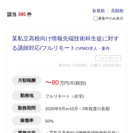
新着順
高額順
該当
395
件
募集中のみ表示
某私立高校向け情報先端技術科生徒に対す
る講師対応/フルリモート
のPMO求人・案件
フルリモート
案件No. 0146965
公開日: 2026/07/01
月額報酬
〜80
万円/月(税別)
勤務地
フルリモート（在宅)
勤務期間
2026年9月or10月～3年程度の長期
稼働率
50%
業務内容
・某私立高校向け情報先端技術科生徒に