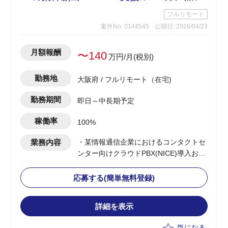
フルリモート
案件No. 0144545
公開日: 2026/04/23
月額報酬
〜140
万円/月(税別)
勤務地
大阪府 / フルリモート（在宅)
勤務期間
即日～中長期予定
稼働率
100%
業務内容
・某情報通信企業におけるコンタクトセ
ンター向けクラウドPBX(NICE)導入およ
び展開PJの推進
・コンタクトセンター基盤導入の上流提
応募する(簡単無料登録)
案から実装までの推進
・顧客への提案活動を通じた案件創出お
詳細を表示
よび案件獲得のリード
・チームの先頭に立ち、進捗管理/課題管
気になる