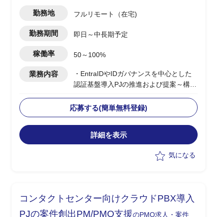
勤務地
フルリモート（在宅)
勤務期間
即日～中長期予定
稼働率
50～100%
業務内容
・EntraIDやIDガバナンスを中心とした
認証基盤導入PJの推進および提案～構築
支援
・BtoEおよびサプライチェーン向け認証
応募する(簡単無料登録)
基盤の設計/統合方針策定
・エンドユーザー社内向けシステムを含
詳細を表示
む認証/認可方式の検討
・顧客とのディスカッションによる要件
気になる
整理および方向性策定
・各種ID製品(Microsoft External、Okta
等)の選定および設計支援
コンタクトセンター向けクラウドPBX導入
PJの案件創出PM/PMO支援
のPMO求人・案件