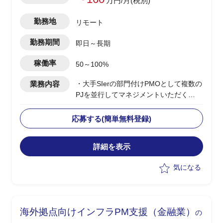
万円/月(税別)
勤務地
リモート
勤務期間
即日～長期
稼働率
50～100%
業務内容
・大手SIerの部門付けPMOとして複数の
PJを並行してマネジメントいただく
・当該部門は特定の大手クレジットカー
ド会社に対してインフラ領域の保守、開
応募する(簡単無料登録)
発を行っている
・複数PJの横断的なPMO支援(課題管
詳細を表示
理、進捗管理など)
・ドキュメント作成
気になる
・必要に応じて部門全体の組織改善施策
の立案(生産性や品質等の向上など)
海外拠点向けインフラPM支援（金融業）
の