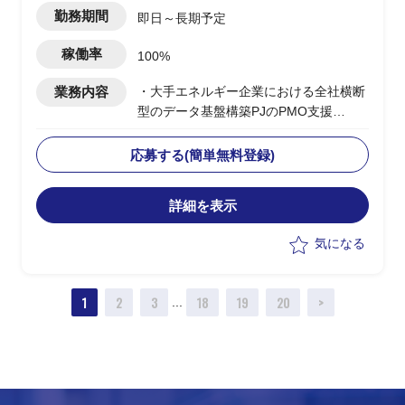
勤務期間
即日～長期予定
稼働率
100%
業務内容
・大手エネルギー企業における全社横断
型のデータ基盤構築PJのPMO支援
・ユーザー側PMOとして各種管理業務、
必要ドキュメントの作成、関係部署との
応募する(簡単無料登録)
調整等
詳細を表示
気になる
1
2
3
18
19
20
>
...