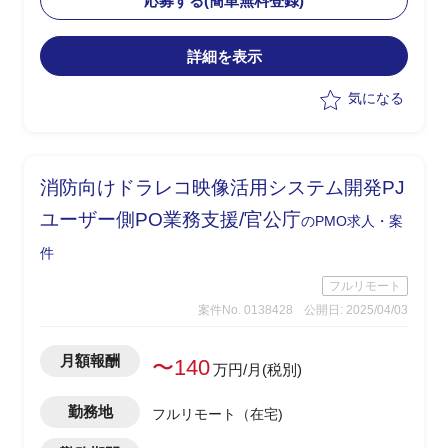
応募する(簡単無料登録)
・現行業務理解者と連携したスムーズな
引継ぎを想定
詳細を表示
気になる
消防向けドラレコ映像活用システム開発PJ
ユーザー側PO業務支援/官公庁
のPMO求人・案
件
フルリモート
案件No. 0138428
公開日: 2025/04/03
月額報酬
〜140
万円/月(税別)
勤務地
フルリモート（在宅)