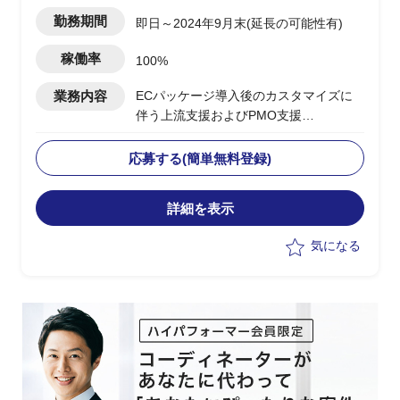
松町駅
勤務期間
即日～2024年9月末(延長の可能性有)
稼働率
100%
業務内容
ECパッケージ導入後のカスタマイズに
伴う上流支援およびPMO支援
下記、業務の実施想定
・Hit＆Gap及び要件定義など上流工程を
応募する(簡単無料登録)
担当
・PM補佐としてプロジェクトの管理お
詳細を表示
よび推進を担当
気になる