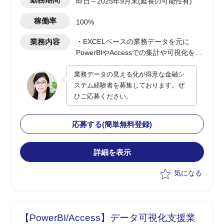
即日～2025年9月末(延長の可能性有)
稼働率
100%
業務内容
・EXCELベースの業務データを元に
PowerBIやAccessでの集計や可視化を実
施(0.5人月)
業務データの見える化が得意な金融シ
・顧客PJの決裁/発注/契約などの各種手
ステム経験者を募集しております。ぜ
続き支援(0.5人月)
ひご応募ください。
応募する(簡単無料登録)
詳細を表示
気になる
【PowerBI/Access】データ可視化支援業