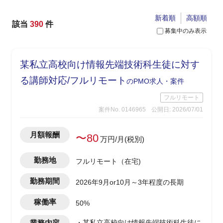
新着順
高額順
該当
390
件
募集中のみ表示
某私立高校向け情報先端技術科生徒に対す
る講師対応/フルリモート
のPMO求人・案件
フルリモート
案件No. 0146965
公開日: 2026/07/01
月額報酬
〜80
万円/月(税別)
勤務地
フルリモート（在宅)
勤務期間
2026年9月or10月～3年程度の長期
稼働率
50%
業務内容
・某私立高校向け情報先端技術科生徒に