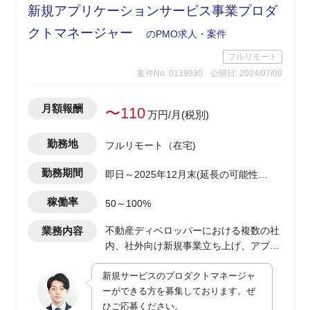
新規アプリケーションサービス事業プロダ
クトマネージャー
のPMO求人・案件
フルリモート
案件No. 0139930
公開日: 2024/07/09
月額報酬
〜110
万円/月(税別)
勤務地
フルリモート（在宅)
勤務期間
即日～2025年12月末(延長の可能性有
り)
稼働率
50～100%
業務内容
不動産ディベロッパーにおける複数の社
内、社外向け新規事業立ち上げ、アプリ
ケーションサービス開発におけるプロダ
新規サービスのプロダクトマネージャ
クトマネージャー
ーができる方を募集しております。ぜ
・toB、toC向けアプリケーションサービ
ひご応募ください。
スの企画、開発進行、および社内業務部