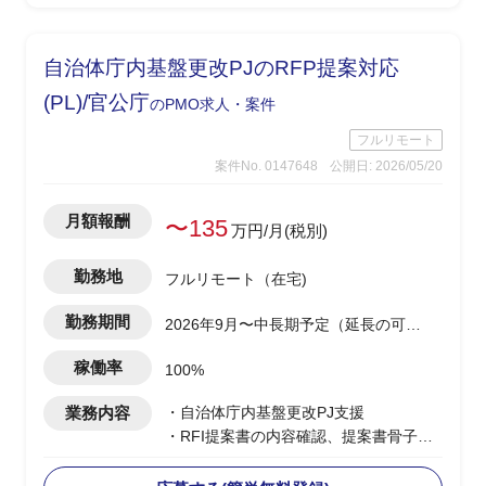
-開発側の調査結果を技術者視点で顧客
へ噛み砕いて説明
※案件により小規模案件を複数並行担当
自治体庁内基盤更改PJのRFP提案対応
の可能性あり(0.5工数×2など)
(PL)/官公庁
のPMO求人・案件
フルリモート
案件No. 0147648
公開日: 2026/05/20
月額報酬
〜135
万円/月(税別)
勤務地
フルリモート（在宅)
勤務期間
2026年9月〜中長期予定（延長の可能
性あり）
稼働率
100%
業務内容
・自治体庁内基盤更改PJ支援
・RFI提案書の内容確認、提案書骨子検
討・構成設計を担当
・提案書の執筆・編集・確認、取りまと