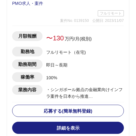
PMO求人・案件
フルリモート
案件No. 0139150
公開日: 2023/11/07
月額報酬
〜130
万円/月(税別)
勤務地
フルリモート（在宅)
勤務期間
即日～長期
稼働率
100%
業務内容
・シンガポール拠点の金融業向けインフ
ラ案件を日本から推進
・日本体制のPLとして、海外拠点のPM
とコミュニケーションを取る
応募する(簡単無料登録)
・複数PJの上流～環境構築までがスコー
プ
詳細を表示
・英語での成果物作成/顧客内定例MTG