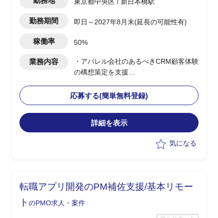
勤務地
東京都中央区 / 新日本橋駅
勤務期間
即日～2027年8月末(延長の可能性有)
稼働率
50%
業務内容
・アパレル会社のあるべきCRM顧客体験
の構想策定を支援
・CRM構想に関してエンドクライアント
内の主要メンバーの方と合意形成した上
応募する(簡単無料登録)
で
OMO機能を含めたあるべき姿を具体化
詳細を表示
・幹部の合意を得るために、ユーザー調
査、競合MD(マーチャンダイジング)調査
気になる
など行いながら、
あるべきCRM顧客体験を仮説導出
・競合MD調査は、商品ジャンル毎の商
品数、価格などディスクトップ調査し
転職アプリ開発のPM補佐支援/基本リモー
て、
どの商品ジャンルで市場ポジションを狙
ト
のPMO求人・案件
うか検討