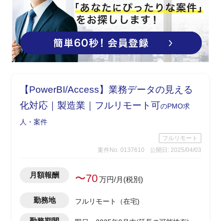
【PowerBI/Access】業務データの見える
化対応｜製造業｜フルリモート可
のPMO求
人・案件
フルリモート
案件No. 0137610
公開日: 2025/04/03
月額報酬
〜70
万円/月(税別)
勤務地
フルリモート（在宅)
勤務期間