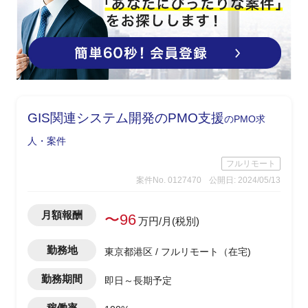
GIS関連システム開発のPMO支援
のPMO求
人・案件
フルリモート
案件No. 0127470
公開日: 2024/05/13
月額報酬
〜96
万円/月(税別)
勤務地
東京都港区 / フルリモート（在宅)
勤務期間
即日～長期予定
稼働率