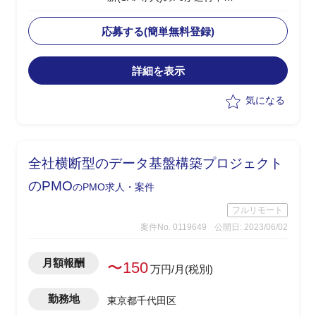
└2024年1月のGoliveを前提に現在は周
辺業務システムの移行フェーズ
応募する(簡単無料登録)
└原価領域を中心に複数領域での移行デ
ータ作成、手順調整およびシステムテス
詳細を表示
ト対応を実施
・受入れテスト、データ調査および作
気になる
成、プログラム調査
・システムにおけるインシデント管理
・進捗、課題管理
・軽微なツール作成(PG)
全社横断型のデータ基盤構築プロジェクト
・関連部門およびベンダーとの調整
・システム本番稼働後のハイパーケア
のPMO
のPMO求人・案件
フルリモート
案件No. 0119649
公開日: 2023/06/02
月額報酬
〜150
万円/月(税別)
勤務地
東京都千代田区