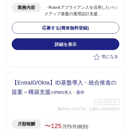
業務内容
・Rubrikアプライアンスを活用したバッ
クアップ基盤の運用設計支援
・ベンダー側、PLポジション
・バックアップ基盤の運用設計、運用フ
応募する(簡単無料登録)
ロー策定
・ランサムウェア発災時の対応手順、イ
詳細を表示
ンシデントレスポンス設計
・セキュリティ運用設計におけるナレッ
気になる
ジ提供、ドキュメント整備
【EntraID/Okta】ID基盤導入・統合推進の
提案～構築支援
のPMO求人・案件
フルリモート
案件No. 0144730
公開日: 2026/05/13
月額報酬
〜125
万円/月(税別)