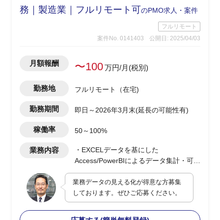
務｜製造業｜フルリモート可
のPMO求人・案件
フルリモート
案件No. 0141403
公開日: 2025/04/03
月額報酬
〜100
万円/月(税別)
勤務地
フルリモート（在宅)
勤務期間
即日～2026年3月末(延長の可能性有)
稼働率
50～100%
業務内容
・EXCELデータを基にした
Access/PowerBIによるデータ集計・可視
化のダッシュボード作成
業務データの見える化が得意な方募集
・最適なDB構成の検討及び提案型での
しております。ぜひご応募ください。
業務改善支援
・顧客PJの決裁/発注/契約などの各種手
続き支援