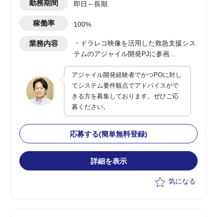
勤務期間
即日～長期
稼働率
100%
業務内容
・ドラレコ映像を活用した救急支援シス
テムのアジャイル開発PJに参画
・POに対してシステム観点でのアドバ
アジャイル開発経験者でかつPOに対し
イスおよび補佐を実施
てシステム要件観点でアドバイスがで
・現行は一部都市で運用開始、今後全国
きる方を募集しております。ぜひご応
展開を予定
募ください。
・ユーザー側の立場でPO支援、システ
ム面の留意点提示や品質・性能観点の補
完を担当
応募する(簡単無料登録)
詳細を表示
気になる