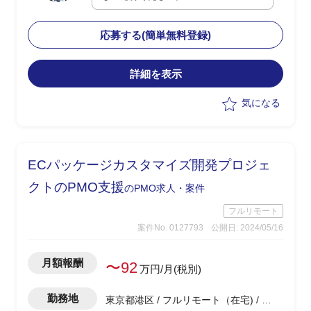
門におけるAsIsToBe業務プロセス、運用
フローの整理
応募する(簡単無料登録)
・26年春のリリースに向けたプロダクト
についてはサービス機能開発は進行して
いるが、サービス全体のグランドデザイ
詳細を表示
ン、ビジネススキームのデザインについ
気になる
て精査が必要
・ビジネス部門/プロダクトマネジメン
ト/サービス開発の有識者に、本件を新規
事業として立ち上げ・推進を支援いただ
ECパッケージカスタマイズ開発プロジェ
きたい
クトのPMO支援
のPMO求人・案件
フルリモート
案件No. 0127793
公開日: 2024/05/16
月額報酬
〜92
万円/月(税別)
勤務地
東京都港区 / フルリモート（在宅) / 浜