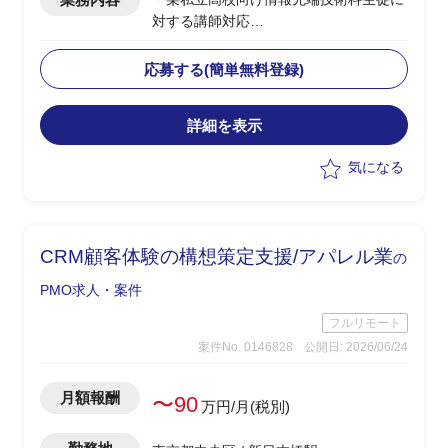
対する講師対応
・授業内容：ネットワーク、セキュリテ
ィ、AI/金融工学(高校生向けのため企業
応募する(簡単無料登録)
におけるお金の話)、情報Ⅰ
・授業日：月曜(9:40～12:40、13:15～
詳細を表示
15:30)、水曜(9:40～12:00)
・2クラス、50人弱程度の生徒が対象
気になる
・その他、授業に使うコンテンツの制作
やテスト作成、評価など含め合計0.5人
月稼働
・学生相手のため、授業内容の難易度は
CRM顧客体験の構想策定支援/アパレル業
の
基礎レベルを教え、学生に興味を持たせ
たり覚えてもらうことが重要
PMO求人・案件
フルリモート
案件No. 0146828
公開日: 2026/06/24
月額報酬
〜90
万円/月(税別)