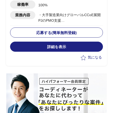
稼働率
100%
業務内容
・大手製造業向けグローバルCCoE展開
PJのPMO支援
・日本本社のCCoE組織を
Global/Regional階層に定義し、アジア/
応募する(簡単無料登録)
欧州/北米/中国への展開を支援
・Global CCoEメンバーとして各地域の
詳細を表示
モニタリング/管理プロセスの設計と改
善/課題対応を推進
気になる
・現地IT部門との調整/折衝における日本
側サポート要員としての対応
・上流工程でのマルチクラウド導入計画
立案/スケジュール管理
・日本側クラウド担当との連携、各国拠
点への展開推進