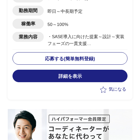
勤務期間
即日～中長期予定
稼働率
50～100%
業務内容
・SASE導入に向けた提案～設計～実装
フェーズの一貫支援
・顧客に対する提案活動およびソリュー
ション設計の実施
応募する(簡単無料登録)
・セールスエンジニアとしての技術説明
および提案資料作成
詳細を表示
・複数案件における要件整理およびアー
キテクチャ設計支援
気になる
・グローバル展開案件における構想整理
および推進支援