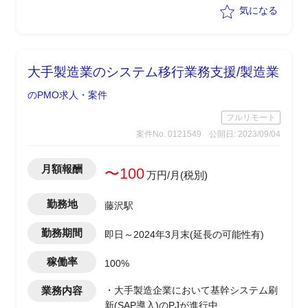
参加/PJ管理
気になる
大手製造業のシステム移行業務支援/製造業
のPMO求人・案件
フルリモート
案件No. 0121549
公開日: 2023/09/04
月額報酬
〜100
万円/月(税別)
勤務地
藤沢駅
勤務期間
即日～2024年3月末(延長の可能性有)
稼働率
100%
業務内容
・大手製造企業において基幹システム刷
新(SAP導入)のPJが進行中