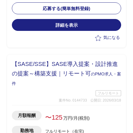
・現状課題を整理し、アプリ側との相性
を踏まえた改善策の検討と要件整理を担
応募する(簡単無料登録)
当
・Softdrive領域における技術的な理解を
詳細を表示
もとに、各種ステークホルダーとの調整
を実施
気になる
・手探り状態の中で主導的に改善案を提
示し、推進する役割を想定
【SASE/SSE】SASE導入提案・設計推進
の提案～構築支援｜リモート可
のPMO求人・案
件
フルリモート
案件No. 0144733
公開日: 2026/03/18
月額報酬
〜125
万円/月(税別)
勤務地
フルリモート（在宅)