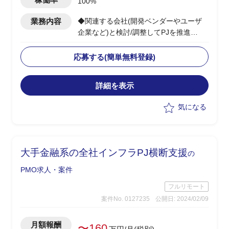
100%
業務内容
◆関連する会社(開発ベンダーやユーザ
企業など)と検討/調整してPJを推進
◆当該システムの中の、一部機能の開発
のPMOを担当する
応募する(簡単無料登録)
・全体としては複数年で開発する大規模
なPJ。
詳細を表示
気になる
大手金融系の全社インフラPJ横断支援
の
PMO求人・案件
フルリモート
案件No. 0127235
公開日: 2024/02/09
月額報酬
〜160