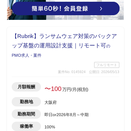
【Rubrik】ランサムウェア対策のバックア
ップ基盤の運用設計支援｜リモート可
の
PMO求人・案件
フルリモート
案件No. 0145924
公開日: 2026/05/13
月額報酬
〜100
万円/月(税別)
勤務地
大阪府
勤務期間
即日or2026年8月～中期
稼働率
100%