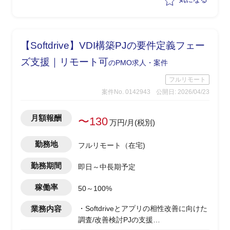
理を行いながらPJ推進を実施
【Softdrive】VDI構築PJの要件定義フェー
ズ支援｜リモート可
のPMO求人・案件
フルリモート
案件No. 0142943
公開日: 2026/04/23
月額報酬
〜130
万円/月(税別)
勤務地
フルリモート（在宅)
勤務期間
即日～中長期予定
稼働率
50～100%
業務内容
・Softdriveとアプリの相性改善に向けた
調査/改善検討PJの支援