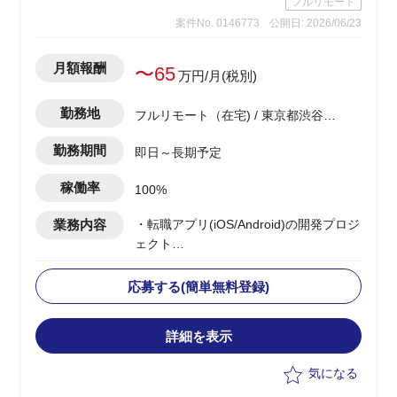
フルリモート
→調査自体は、あまり難易度は高くな
案件No. 0146773
公開日: 2026/06/23
く、地道なディスクトップ調査がメイン
となります。
・基幹システムを含めたシステム領域
月額報酬
〜65
万円/月(税別)
は、弊社コンサル担当がおり、双方で連
携しながら構想ロードマップを作成して
勤務地
フルリモート（在宅) / 東京都渋谷区
いく
渋谷駅
・CRM構想として期待されているポイン
勤務期間
即日～長期予定
トは、OMO機能、EC機能、MA&CDP活
用によるパーソナライズCRMなど
稼働率
100%
業務内容
・転職アプリ(iOS/Android)の開発プロジ
ェクト
・ベンダー側メンバーとして参画
・PMサポートとして、以下の業務を実
応募する(簡単無料登録)
施予定
-開発チームの作業・進捗管理(Backlog
詳細を表示
等)および開発・リリース計画の立案
-顧客折衝(チャット・MTG)、見積もり
気になる
作成、要件整理