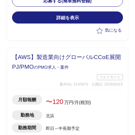
応募する(簡単無料登録)
めを実施
・メーカー・ベンダーへの仕様確認、見
詳細を表示
積り依頼・確認、取りまとめ、SE積算を
担当
気になる
【AWS】製造業向けグローバルCCoE展開
PJ/PMO
のPMO求人・案件
フルリモート
案件No. 0145975
公開日: 2026/05/15
月額報酬
〜120
万円/月(税別)
勤務地
北浜
勤務期間
即日～中長期予定