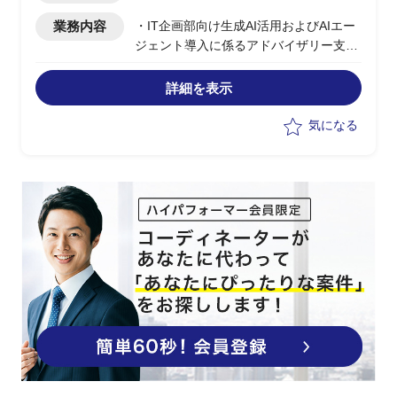
業務内容
・IT企画部向け生成AI活用およびAIエー
ジェント導入に係るアドバイザリー支援
・ユーザー側コンサルタント／アドバイ
ザーとしての参画
詳細を表示
・IT企画部への壁打ち、アドバイス、教
育支援の実施
気になる
・AIチャットボットからAIエージェント
への移行構想および業務自動実行基盤整
備の企画支援
・AIチャット／AIヘルプデスクの高度
化、および業務実行型AIのユースケース
企画
・業務部門向けAI教育・ガイドライン整
備の推進
・全社共通データ基盤整備方針の策定支
援