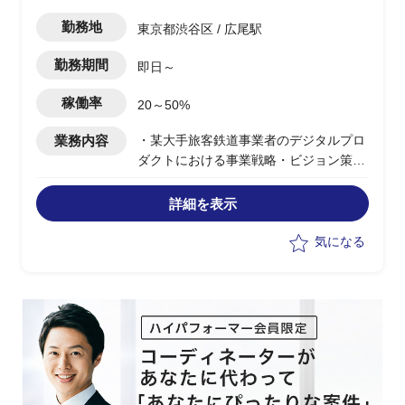
で管理しているため、PM補佐としてPM
のPJ管理の負担を軽減したい。
勤務地
東京都渋谷区 / 広尾駅
PMOを設置してPJ管理担当を専属化
し、システム開発を効率化したい
勤務期間
即日～
【補足】
稼働率
20～50%
開発部門があるため、業務フロー管理、
レビューがメインとなり開発は担当しま
業務内容
・某大手旅客鉄道事業者のデジタルプロ
せん。
ダクトにおける事業戦略・ビジョン策定
およびリブランディング支援PJ
・社会変化/消費者心理/顧客体験の仮説
詳細を表示
立てからワークショップを通じたブラン
ド浸透施策の言語化(ブランディング
気になる
book化)、社内浸透支援
・8月～11月：ブランド整理、10月中旬
～：ブランディングbook作成・浸透支援
・俯瞰したWBS管理/進行管理ではな
く、クライアントフェイシング(窓口)と
しての立ち振る舞いを担うPM支援