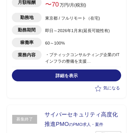
月額報酬
〜70
万円/月(税別)
勤務地
東京都 / フルリモート（在宅)
勤務期間
即日～2026年1月末(延長可能性有)
稼働率
60～100%
業務内容
・ブティックコンサルティング企業のIT
インフラの整備を支援
・メールの調整(Google Workplace)やマ
イクロソフトとの連携を想定
詳細を表示
気になる
サイバーセキュリティ高度化
募集終了
推進PMO
のPMO求人・案件