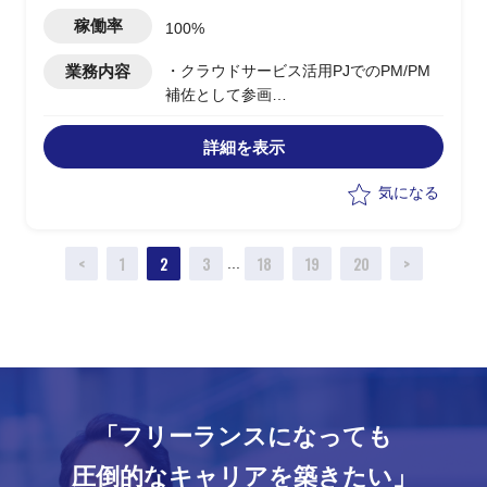
あり)
稼働率
100%
業務内容
・クラウドサービス活用PJでのPM/PM
補佐として参画
・パブリッククラウドサービスの比較検
討の調査や資料作成、情報整理を支援
詳細を表示
・英語中心での直会話によるプロジェク
ト管理ファシリテーションおよびベンダ
気になる
ー/関係各所との調整・折衝を担当
・上位PMの指示のもと、プロジェクト
<
1
2
3
18
19
20
>
管理支援（進捗/課題/品質）を実施
...
「フリーランスになっても
圧倒的なキャリアを築きたい」