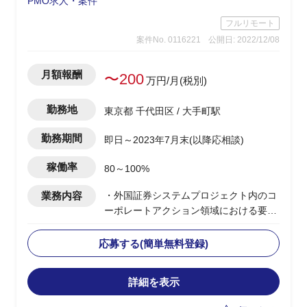
PMO求人・案件
フルリモート
案件No. 0116221
公開日: 2022/12/08
月額報酬
〜200
万円/月(税別)
勤務地
東京都 千代田区 / 大手町駅
勤務期間
即日～2023年7月末(以降応相談)
稼働率
80～100%
業務内容
・外国証券システムプロジェクト内のコ
ーポレートアクション領域における要件
定義支援、開発業務、テスト・品質管理
業務支援(PMO)
応募する(簡単無料登録)
・グローバルITプロジェクト内のコーポ
レートアクション領域システムのリード
詳細を表示
全般
・PJ関係者(ステークホルダー)との合意