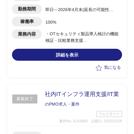
勤務期間
即日～2026年4月末(延長の可能性あ
り)
稼働率
100%
業務内容
・OTセキュリティ製品導入検討の機能
検証・比較業務支援
・経産省の半導体ガイドラインに沿った
社内向けガイドラインに準拠して、マイ
詳細を表示
クロセグメンテーションおよび外部アク
セス制御の実現に向けた検討と推進
気になる
・各種製品をお客様の工場環境を鑑みて
比較検討
・対象製品(Nozomi、クラロティ、
TXOne、Cisco製品等)を用いた機能検証
社内ITインフラ運用支援/IT業
募集終了
の実行・評価
のPMO求人・案件
・お客様ネットワークSEと連携し、北上
工場現地での検証作業も一部対応
フルリモート
・ユーザー側としてPJを推進、業務調整
案件No. 0142694
公開日: 2025/12/26
や報告も担当