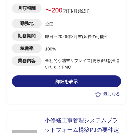
月額報酬
〜200
万円/月(税別)
勤務地
全国
勤務期間
即日～2026年3月末(延長の可能性あ
り)
稼働率
100%
業務内容
全社的な端末リプレイス(更改)PJを推進
いただくPMO
詳細を表示
気になる
小修繕工事管理システムプラ
ットフォーム構築PJの要件定