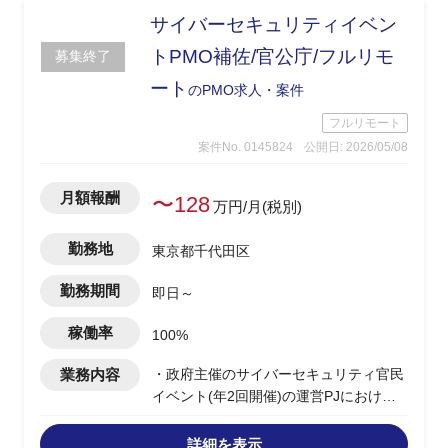
サイバーセキュリティイベン
トPMO補佐/官公庁/フルリモ
募集終了
ート
のPMO求人・案件
フルリモート
案件No. 0145824
公開日: 2026/05/08
月額報酬
〜128
万円/月(税別)
勤務地
東京都千代田区
勤務期間
即日～
稼働率
100%
業務内容
・政府主催のサイバーセキュリティ官民
イベント(年2回開催)の運営PJにおける
PMO補佐
・ベンダー側/PMリーダー補佐ポジショ
詳細を表示