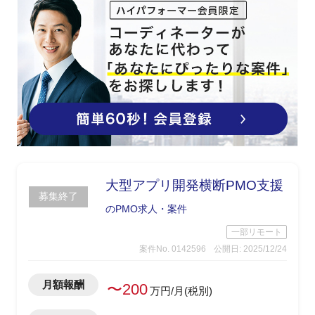
大型アプリ開発横断PMO支援
募集終了
のPMO求人・案件
一部リモート
案件No. 0142596
公開日: 2025/12/24
月額報酬
〜200
万円/月(税別)