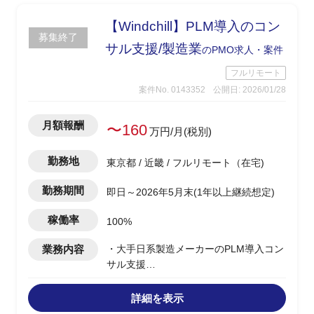
【Windchill】PLM導入のコン
募集終了
サル支援/製造業
のPMO求人・案件
フルリモート
案件No. 0143352
公開日: 2026/01/28
月額報酬
〜160
万円/月(税別)
勤務地
東京都 / 近畿 / フルリモート（在宅)
勤務期間
即日～2026年5月末(1年以上継続想定)
稼働率
100%
業務内容
・大手日系製造メーカーのPLM導入コン
サル支援
・パッケージはWindchillで、要件定義～
システム稼働、稼働後フォローまで想定
詳細を表示