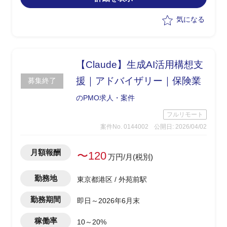
ンとして参画
・WBSを用いたプロジェクト進捗/課題/
気になる
リスク/ToDoの管理
・顧客定例会議(週1回/対面/オンライン
ハイブリッド)への出席および進捗報告
・会議議事録の作成(2時間×週2回 他)
【Claude】生成AI活用構想支
・プロジェクト関連の調査実施および資
援｜アドバイザリー｜保険業
募集終了
料作成
・プロジェクト内利用Webベースツール
のPMO求人・案件
の設計/構築管理
フルリモート
案件No. 0144002
公開日: 2026/04/02
月額報酬
〜120
万円/月(税別)
勤務地
東京都港区 / 外苑前駅
勤務期間
即日～2026年6月末
稼働率
10～20%