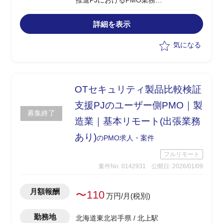
推進PJにおけるPMO業務
・国内外関係者との調整、情報共有、推
進支援を担当
詳細を表示
・M365関連のガバナンスやルール整備
に関する検討、実行支援
気になる
・調整役として技術面も理解しながら、
関係部署との橋渡しを実施
OTセキュリティ製品比較検証
支援PJのユーザー側PMO｜製
募集終了
造業｜基本リモート(出張業務
あり)
のPMO求人・案件
フルリモート
案件No. 0142931
公開日: 2026/01/09
月額報酬
〜110
万円/月(税別)
勤務地
北海道東北岩手県 / 北上駅