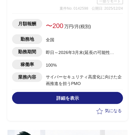
一部リモート
案件No. 0142598
公開日: 2025/12/24
月額報酬
〜200
万円/月(税別)
勤務地
全国
勤務期間
即日～2026年3月末(延長の可能性あ
り)
稼働率
100%
業務内容
サイバーセキュリティ高度化に向けた企
画推進を担うPMO
詳細を表示
気になる