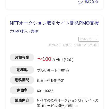
気になる
形成調整
・参画初月稼働率70％、2か月目以降稼
働率100％
NFTオークション取引サイト開発PMO支援
のPMO求人・案件
フルリモート
案件No. 0118980
公開日: 2022/04/22
月額報酬
〜100
万円/月(税別)
勤務地
フルリモート（在宅)
勤務期間
即日～中長期予定
稼働率
60～100%
業務内容
NFTでの既存オークション取引サイトの
追加サービス開発／運用