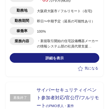
万円/月(税別)
勤務地
大阪府大阪市 / フルリモート（在宅)
勤務期間
即日〜中期予定（延長の可能性あり）
稼働率
100%
業務内容
・新規取引開始の住宅設備機器メーカー
の情報システム部の社員代替支援
・基幹システム、マーケティング関連
等、複数案件が並行稼働している環境で
詳細を表示
の開発業務
・お客様社内の開発要員として参画
気になる
サイバーセキュリティイベン
ト参加者対応/官公庁/フルリモ
募集終了
ート
のPMO求人・案件