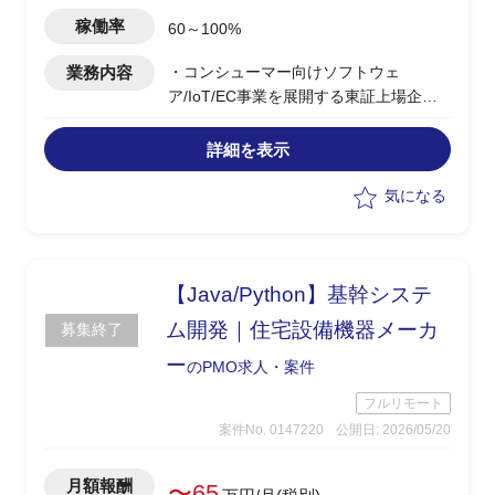
稼働率
60～100%
業務内容
・コンシューマー向けソフトウェ
ア/IoT/EC事業を展開する東証上場企業
にて、2026年7月新設の事業開発チーム
で新規事業創出の推進支援
詳細を表示
・新規事業の企画/立案/事業性評価、市
場調査/仮説検証/PoCの企画/推進
気になる
・MVP設計/事業計画/KPI策定、経営陣へ
の提案および社内外ステークホルダーと
の調整
・既存事業の成長施策立案/推進
【Java/Python】基幹システ
ム開発｜住宅設備機器メーカ
募集終了
ー
のPMO求人・案件
フルリモート
案件No. 0147220
公開日: 2026/05/20
月額報酬
〜65