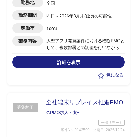
勤務地
全国
勤務期間
即日～2026年3月末(延長の可能性あ
り)
稼働率
100%
業務内容
大型アプリ開発案件における横断PMOと
して、複数部署との調整を行いながら推
進いただくPgMO
詳細を表示
気になる
全社端末リプレイス推進PMO
募集終了
のPMO求人・案件
一部リモート
案件No. 0142599
公開日: 2025/12/24