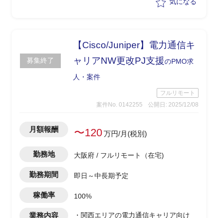
・実装の優先度を整理し、要求を元に開
気になる
発工数・費用の見積もり
・要求定義書の作成(RFPも含まれる可
能性有)
・費用対効果を試算(抑制人工/開発費用)
【Cisco/Juniper】電力通信キ
ャリアNW更改PJ支援
募集終了
のPMO求
人・案件
フルリモート
案件No. 0142255
公開日: 2025/12/08
月額報酬
〜120
万円/月(税別)
勤務地
大阪府 / フルリモート（在宅)
勤務期間
即日～中長期予定
稼働率
100%
業務内容
・関西エリアの電力通信キャリア向け