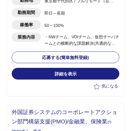
勤務地
東京都千代田区 / フルリモート（在
宅)
勤務期間
即日～長期
稼働率
50～100%
業務内容
・NWチーム、VDIチーム、仮想サーバチ
ームとの横断的な課題解決(共通的なル
ール整備やPJ推進)に向けた支援
・ヒアリング、AsIsTobe検討、各所との
応募する(簡単無料登録)
調整
・各種資料作成
詳細を表示
気になる
外国証券システムのコーポレートアクショ
ン部門構築支援(PMO)/金融業、保険業
の