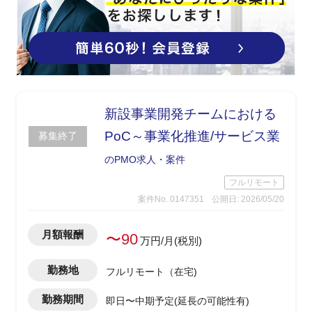
新設事業開発チームにおける
PoC～事業化推進/サービス業
募集終了
のPMO求人・案件
フルリモート
案件No. 0147351
公開日: 2026/05/20
月額報酬
〜90
万円/月(税別)
勤務地
フルリモート（在宅)
勤務期間
即日〜中期予定(延長の可能性有)