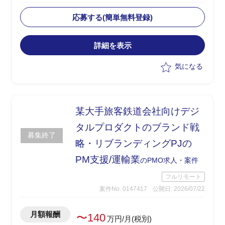
‐PMと一緒にお客様との打合、打合せの
応募する(簡単無料登録)
ための資料作成を実施
‐PMOとしてお客様との折衝概要～仕様
詳細を表示
を落とし、エンジニアチームへ
‐クライアントへの報告等窓口業務
気になる
‐クライアント業務の整理、関係者への
ヒアリング
【現行体制】
某大手旅客鉄道会社向けデジ
‐Dep通貨チーム：開発エンジニア・・・
4名オークションサイトNFT
タルプロダクトのブランド戦
募集終了
‐バンク通貨チームシステム別 専
略・リブランディングPJの
属・・・2名、PMOが1名＝ディレクタ
PM支援/運輸業
ー
のPMO求人・案件
‐リードエンジニア相談役
フルリモート
‐CSSフロント コーダー1名
案件No. 0147417
公開日: 2026/07/22
【募集背景】
月額報酬
現行ではPMが担当する複数案件を横断
〜140
万円/月(税別)