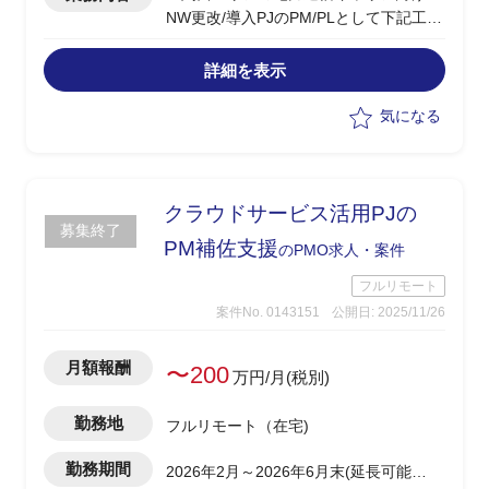
NW更改/導入PJのPM/PLとして下記工程
を管理
・提案、見積り、設計、構築、検証、リ
詳細を表示
リースまでの遂行管理
・プロジェクト計画策定、ベンダーとの
気になる
調整、進捗管理などを実施
・回線サービス用ネットワークやデータ
センターNWの更新/構築
クラウドサービス活用PJの
募集終了
PM補佐支援
のPMO求人・案件
フルリモート
案件No. 0143151
公開日: 2025/11/26
月額報酬
〜200
万円/月(税別)
勤務地
フルリモート（在宅)
勤務期間
2026年2月～2026年6月末(延長可能性