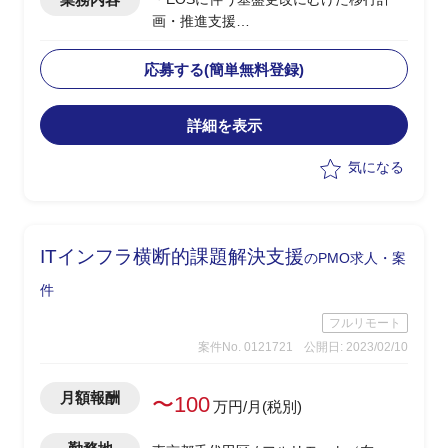
画・推進支援
・移行計画の立案、推進
・関係者との調整、連携対応
応募する(簡単無料登録)
・2023年12月～2024年1月にかけて移行
リハーサルの実施
詳細を表示
気になる
ITインフラ横断的課題解決支援
のPMO求人・案
件
フルリモート
案件No. 0121721
公開日: 2023/02/10
月額報酬
〜100
万円/月(税別)