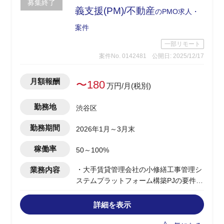
募集終了
義支援(PM)/不動産
のPMO求人・
案件
一部リモート
案件No. 0142481
公開日: 2025/12/17
月額報酬
〜180
万円/月(税別)
勤務地
渋谷区
勤務期間
2026年1月～3月末
稼働率
50～100%
業務内容
・大手賃貸管理会社の小修繕工事管理シ
ステムプラットフォーム構築PJの要件定
義フェーズを担当
・AsIs-ToBe業務、該当部門の要求事項
詳細を表示
を整理