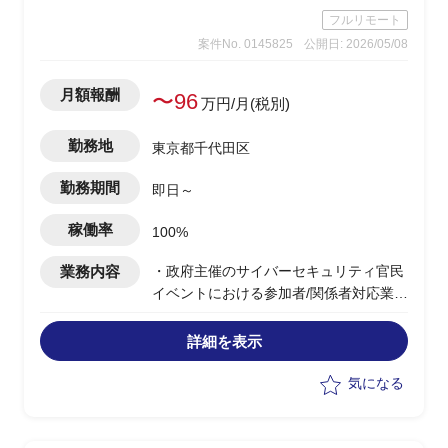
フルリモート
案件No. 0145825
公開日: 2026/05/08
月額報酬
〜96
万円/月(税別)
勤務地
東京都千代田区
勤務期間
即日～
稼働率
100%
業務内容
・政府主催のサイバーセキュリティ官民
イベントにおける参加者/関係者対応業務
・ベンダー側/事務局オペレーターポジシ
ョンとして参画
詳細を表示
・参加者からの問い合わせメール対応/記
録
気になる
・参加者リスト(業種別)の日次作成/報告
・関係者へのメール発信/資料送付