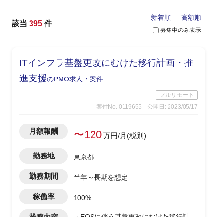
新着順
高額順
該当
395
件
募集中のみ表示
ITインフラ基盤更改にむけた移行計画・推
進支援
のPMO求人・案件
フルリモート
案件No. 0119655
公開日: 2023/05/17
月額報酬
〜120
万円/月(税別)
勤務地
東京都
勤務期間
半年～長期を想定
稼働率
100%
業務内容
・EOSに伴う基盤更改にむけた移行計