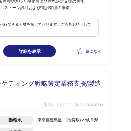
施策整理や進捗可視化および意思決定支援の実施
ルストーン設計および進捗管理の推進
イチェーン施策についての計画策定と実行支援
整理の実行
M代行できる人材を探しております。ご応募お待ちして
詳細を表示
気になる
ケティング戦略策定業務支援/製造
案件No. 0139832
公開日: 2024/07/09
勤務地
東京都豊島区 （池袋駅) or岐阜県
(大垣駅)