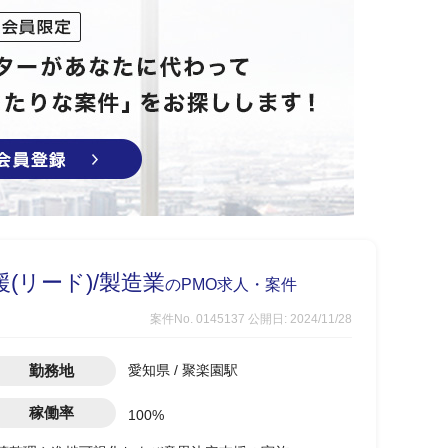
(リード)/製造業
のPMO求人・案件
案件No. 0145137
公開日: 2024/11/28
勤務地
愛知県 / 聚楽園駅
稼働率
100%