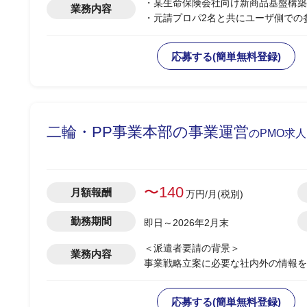
・某生命保険会社向け新商品基盤構築P
業務内容
・元請プロパ2名と共にユーザ側での
・保険新商品の提供にあたり、保守開
築
応募する(簡単無料登録)
・まずは、提案申込領域の開発システ
ルチデバイス対応など)
・顧客側関係部署(DX戦略企画部、I
・関係部署に、PJ管理に長けている
項を自他チームの承認を取りながらフ
二輪・PP事業本部の事業運営
のPMO求
※非機能要件などは、現行システムか
＜スケジュール＞
・2026年1月～：基本設計
〜140
月額報酬
万円/月(税別)
・2026年4月～：詳細設計/開発
・2026年9月～：テスト
勤務期間
即日～2026年2月末
・2027年4月：本稼働(第一リリース予
＜派遣者要請の背景＞
業務内容
事業戦略立案に必要な社内外の情報を
ジェクトが
あり、その推進にあたりITスキルの
応募する(簡単無料登録)