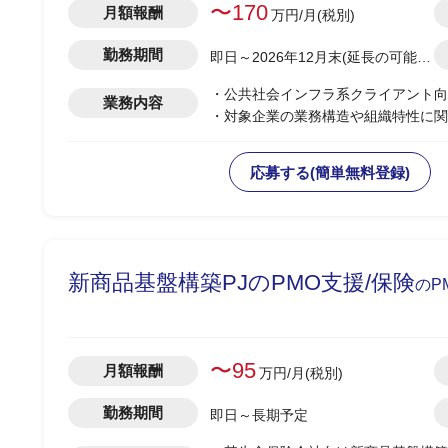
〜170
月額報酬
万円/月(税別)
勤務期間
即日～2026年12月末(延長の可能性
あり)
・公共社会インフラ系クライアント向
業務内容
・対象企業の業務構造や組織特性に関
・営業アカウントプラン、ターゲット
・提案資料の標準化、レビュー、営業
応募する(簡単無料登録)
・その他プリセールス活動の推進、支
新商品基盤構築PJのPMO支援/保険
のP
〜95
月額報酬
万円/月(税別)
勤務期間
即日～長期予定