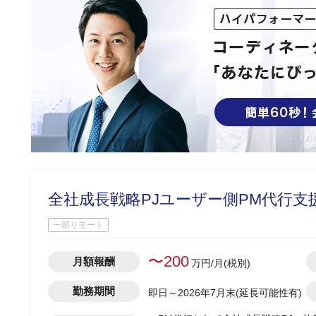
全社成長戦略PJユーザー側PM代行支援
一部リモート
〜200
月額報酬
万円/月(税別)
勤務期間
即日～2026年7月末(延長可能性有)