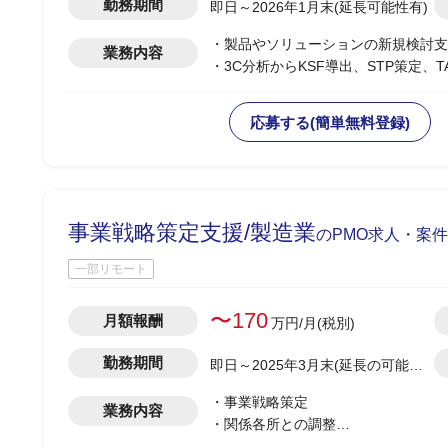
勤務期間
即日～2026年1月末(延長可能性有)
・製品やソリューションの新規検討支
業務内容
・3C分析からKSF導出、STP策定、
・競合/市場調査(顧客インタビュー含
・関連するチームメンバーのタスク分
応募する(簡単無料登録)
・東京・岐阜の2チーム体制を前提と
事業戦略策定支援/製造業
のPMO求人・案件
一部リモート
〜170
月額報酬
万円/月(税別)
勤務期間
即日～2025年3月末(延長の可能性
有)
・事業戦略策定
業務内容
・関係各所との調整
・ドキュメント作成