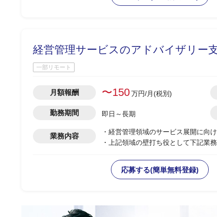
プロジェクトの推進期間に合わせた短
一部正規従業員の代替要員として、デ
ております(下記②)。
<業務内容＞
経営管理サービスのアドバイザリー支
① BIツール(Qlick Sense)を
含む)、
一部リモート
BIツールに投入する前段階としての
成 等
〜150
月額報酬
万円/月(税別)
➁ 中長期販売計画をとりまとめるた
(excelの入力フォームのアップ
勤務期間
即日～長期
のグラフ作成 等)
③ sharepointを使用した資料
・経営管理領域のサービス展開に向け
業務内容
業 等
・上記領域の壁打ち役として下記業務
-サービス戦略/ビジネスモデルの設計
-サービス提供体制/運用オペレーシ
応募する(簡単無料登録)
-コスト/収益面でのアドバイス
-上記に付随するドキュメントの作成