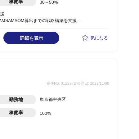
稼働率
30～50%
援
TAMSAMSOM算出までの戦略構築を支援
む)、自社分析をもとに戦略立案を実施
割、タスク管理
詳細を表示
気になる
し、いずれか一方または両方へのアサインを想定
案件No. 0122972
公開日: 2023/11/08
勤務地
東京都中央区
稼働率
100%