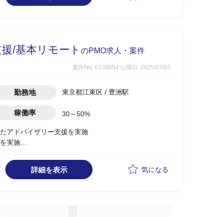
期間の雇用となります。プロジェクト業務をメインに、
ータ集計とデータ分析の補助業務をお願いしたいと考え
援/基本リモート
のPMO求人・案件
使用したデータの可視化、ダッシュボードの構築(UI、デザイン等
案件No. 0138654
公開日: 2025/07/03
excelデータの整形作業、使用者向けのマニュアル作
勤務地
東京都江東区 / 豊洲駅
めの補助業務
デート、データの集計、データ分析の補助業務、報告のため
稼働率
30～50%
共有プラットフォームの構築補助業務、それに伴う資料の移行作
たアドバイザリー支援を実施
を実施
支援
ョン構築に向けた支援
詳細を表示
気になる