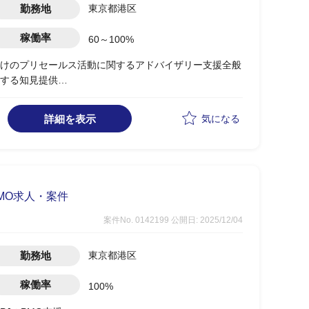
勤務地
東京都港区
稼働率
60～100%
けのプリセールス活動に関するアドバイザリー支援全般
する知見提供
およびアプローチ戦略の策定、実行支援
シナリオの壁打ち、業務課題への訴求ポイント整理等
詳細を表示
気になる
援活動全般
MO求人・案件
案件No. 0142199
公開日: 2025/12/04
勤務地
東京都港区
稼働率
100%