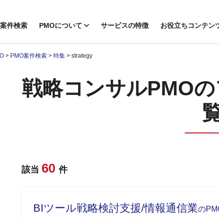
案件検索
PMOについて
サービスの特徴
お役立ちコンテン
O
>
PMO案件検索
>
特集
>
strategy
戦略コンサルPMO
60
該当
件
BIツール戦略検討⽀援/情報通信業
のP