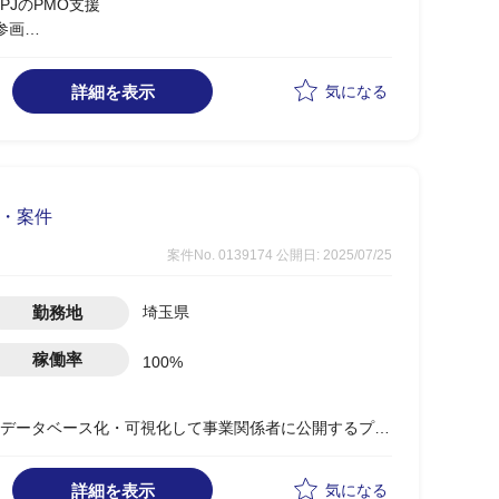
JのPMO支援
参画
発コスト等の観点から既存システムではなく新基盤を構
詳細を表示
気になる
ムが対象スコープ(コンセプト：ペーパーレス対応、マ
T統括部など)との調整、資料作成等を実施
方が少ないため、定量的に進捗管理を実施したり、検討事
ットワーク軽く推進
人・案件
ら踏襲するため新要件は少ない模様
案件No. 0139174
公開日: 2025/07/25
勤務地
埼玉県
稼働率
100%
定)
データベース化・可視化して事業関係者に公開するプロ
高い外部人材を雇用したいと考えております(下記①③)。
詳細を表示
気になる