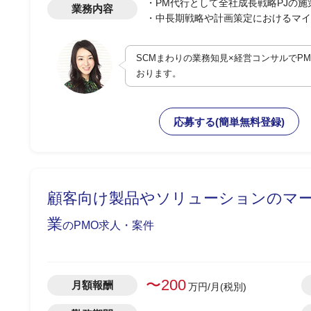
・PM代行として全社成長戦略PJの
業務内容
・中長期戦略や計画策定におけるマイ
・特に営業・製造・物流などのサプラ
・経営層向け報告資料作成および課題
SCMまわりの業務知見×経営コンサルでP
おります。
応募する(簡単無料登録)
顧客向け製品やソリューションのマー
業
のPMO求人・案件
〜200
月額報酬
万円/月(税別)