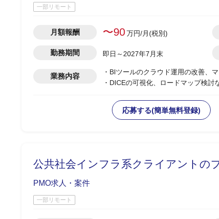
一部リモート
〜90
月額報酬
万円/月(税別)
勤務期間
即日～2027年7月末
・BIツールのクラウド運⽤の改善、
業務内容
・DICEの可視化、ロードマップ検討
・若⼿プロパーメンバーがおり、⼀緒
応募する(簡単無料登録)
公共社会インフラ系クライアントのプ
PMO求人・案件
一部リモート