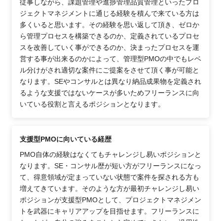
従事しながら、課題管理や進捗管理品質管理といったプロ
ジェクトマネジメントに通じる経験を積んで来ている方は
多くいると思います。その経験を思い返して頂き、ゼロか
ら管理プロセスを構築できるのか、定義されているプロセ
スを改善していく事ができるのか、決まったプロセスを運
営する事が出来るのかによって、管理型PMOの中でもレベ
ル分けがされ適切な案件にご提案をさせて頂く事が可能と
なります。SEやコンサルとは異なり納品成果物を定義され
るような支援ではないケースが多いためフリーランスに向
いている役割と言えるポジションとなります。
支援型PMOに向いている経歴
PMO自体の経験はなくてもチャレンジし易いポジションと
なります。SE・コンサル歴が短い方がフリーランスになっ
て、得意領域が定まっていない状態で案件を探される方も
増えてきています。そのような方が最初チャレンジし易い
ポジションが支援型PMOとして、プロジェクトマネジメン
トを武器にキャリアアップを目指せます。フリーランスに