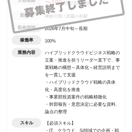
月額報酬
〜190
万円/月(税別)
勤務地
神奈川県 / 武蔵小杉駅
勤務期間
2026年7月中旬～長期
稼働率
100%
業務内容
ハイブリッドクラウドビジネス戦略の
立案・推進を担うリーダー直下で、事
業戦略の構想～具体化～経営説明まで
を一貫して支援
・ハイブリッドクラウド戦略の具体
化・高度化を推進
・事業部投資案件の戦略精微化
・幹部報告・意思決定に必要な資料、
論点の整理
スキル
【必須スキル】
・IT、クラウド、SI領域での企画・戦