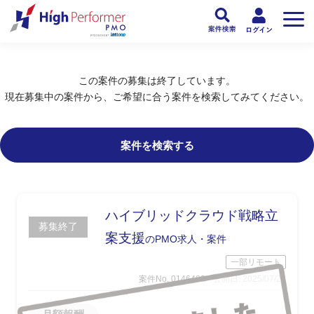
フリーランスPMO人材向け日本最大級のPMOサービス ハイパフォPMO
>
PM
この案件の募集は終了しています。
現在募集中の案件から、ご希望に合う案件を検索してみてください。
案件を検索する
ハイブリッドクラウド戦略立
募集終了
案支援
のPMO求人・案件
一部リモート
案件No. 0146482
公開日: 2025/07/28