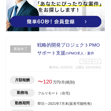
戦略的開発プロジェクトPMO
募集終了
サポート支援
のPMO求人・案件
フルリモート
案件No. 0104215
公開日: 2021/03/22
月額報酬
〜120
万円/月(税別)
勤務地
フルリモート（在宅)
勤務期間
即日～2021年7月末(延長可能性有)