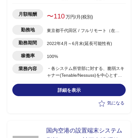
月額報酬
〜110
万円/月(税別)
勤務地
東京都千代田区 / フルリモート（在
宅)
勤務期間
2022年4月～6月末(延長可能性有)
稼働率
100%
業務内容
・各システム所管部に対する、脆弱スキ
ャナー(Tenable/Nessuss)を中心とする
脆弱性管理の仕組み展開PJの実行支援以
下実務
詳細を表示
-PMO実務
-脆弱性管理の各種方針定義
気になる
-実装方式検討に関するアドバイザリー
国内空港の設置端末システム