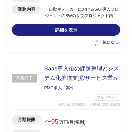
業務内容
・自動車メーカーにおけるSAP導入プロ
ジェクトのBWのサブプロジェクト内で
のPM補佐
・社内業務部門や外部ベンダーとのコミ
詳細を表示
ュニケーション
・各種打合せのスケジュール調整、会議
気になる
室確保、議事録確認
・各タスクで作成される成果物確認 等
Saas導入後の課題整理とシス
テム化推進支援/サービス業
募集終了
の
PMO求人・案件
フルリモート
案件No. 0104007
公開日: 2021/04/23
月額報酬
〜95
万円/月(税別)