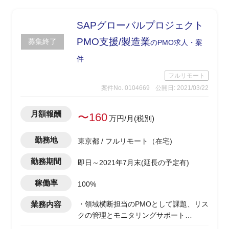
SAPグローバルプロジェクト
PMO支援/製造業
募集終了
のPMO求人・案
件
フルリモート
案件No. 0104669
公開日: 2021/03/22
月額報酬
〜160
万円/月(税別)
勤務地
東京都 / フルリモート（在宅)
勤務期間
即日～2021年7月末(延長の予定有)
稼働率
100%
業務内容
・領域横断担当のPMOとして課題、リス
クの管理とモニタリングサポート
・グローバルチームからのプロジェクト