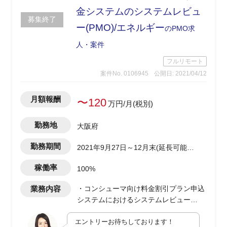
金システムのシステムレビュ
募集終了
ー(PMO)/エネルギー
のPMO求
人・案件
フルリモート
案件No. 0106945
公開日: 2021/04/12
月額報酬
〜120
万円/月(税別)
勤務地
大阪府
勤務期間
2021年9月27日～12月末(延長可能性
有)
稼働率
100%
業務内容
・コンシューマ向け料金割引プラン申込
システムにおけるシステムレビュー
・システムレビュー枠組み検討
エントリーお待ちしております！
・レビュー実施