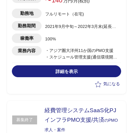
〜140
万円/月(税別)
勤務地
フルリモート（在宅)
勤務期間
2021年9月中旬～2022年3月末(延長の
可能性有)
稼働率
100%
業務内容
・アジア圏大洋州11か国のPMO支援
・スケジュール管理支援(通信環境開発
日程/契約日程)
・通信課題対応（論点整理/対応方針検
詳細を表示
討/資料作成）
・関連する定例会の進行支援
気になる
経費管理システムSaaS化PJ
インフラPMO支援/共済
募集終了
のPMO
求人・案件