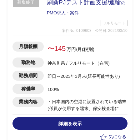
刷新PJテスト計画支援/運輸
募集終了
の
PMO求人・案件
フルリモート
案件No. 0109603
公開日: 2021/03/10
月額報酬
〜145
万円/月(税別)
勤務地
神奈川県 / フルリモート（在宅)
勤務期間
即日～2023年3月末(延長可能性あり)
稼働率
100%
業務内容
・日本国内の空港に設置されている端末
(係員が使用する端末、保安検査場に設
置されたバーコードリーダー、搭乗口に
設置されたゲートなど）の刷新PJの以下
詳細を表示
支援
-テスト計画の策定(どのようなテストを
気になる