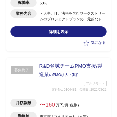
稼働率
50%
業務内容
・人事、IT、法務を含むワークストリー
ムのプロジェクトプランの一元的なトラ
ッキング
・ワークストリームと連携しながら、毎
詳細を表示
週のプロジェクト会議のための週次状況
報告書を作成する
気になる
・毎月のステアリングコミッティに必要
な資料の準備
・日本の現地法人（一部バイリンガル）
とプロジェクトチームとのコミュニケー
R&D領域チームPMO支援/製
募集終了
ションをファシリテート
造業
のPMO求人・案件
・資料を日本語→英語へと翻訳
・プロジェクト文書の作成サポート
フルリモート
・ドキュメントのセントラルレポジトリ
案件No. 0104481
公開日: 2021/03/22
の保持
・設定されたタイムラインでプロジェク
月額報酬
〜160
万円/月(税別)
トを効果的に完了させるために、プロジ
ェクトリーダーをサポートする
勤務地
東京都 / フルリモート（在宅)