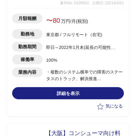
案件No. 0105662
公開日: 2021/04/21
月額報酬
〜80
万円/月(税別)
勤務地
東京都 / フルリモート（在宅)
勤務期間
即日～2022年1月末(延長の可能性あ
り)
稼働率
100%
業務内容
・複数のシステム横串での障害のステー
タスのトラック、解決推進
・通信キャリア向け、及び社内マネジメ
ント向け毎週報告作成
詳細を表示
・システム品質改善プロセスの改善、標
準化
気になる
【大阪】コンシューマ向け料