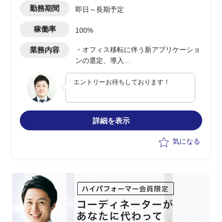
勤務期間
即日～長期予定
稼働率
100%
業務内容
・オフィス移転に伴う新アプリケーショ
ンの選定、導入
・RFI作成
エントリーお待ちしております！
・ベンダー選定
・リモートワーク対応(ペーパーレス化
など）
詳細を表示
気になる