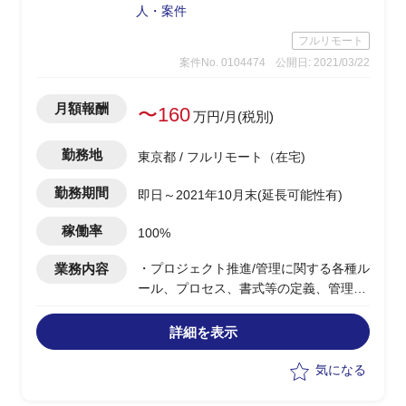
人・案件
フルリモート
案件No. 0104474
公開日: 2021/03/22
月額報酬
〜160
万円/月(税別)
勤務地
東京都 / フルリモート（在宅)
勤務期間
即日～2021年10月末(延長可能性有)
稼働率
100%
業務内容
・プロジェクト推進/管理に関する各種ル
ール、プロセス、書式等の定義、管理タ
スクの実行
・レビューボード、定例進捗会議等プロ
詳細を表示
ジェクト全体会議の準備/推進
気になる