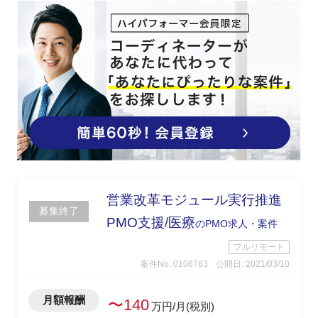
営業改革モジュール実行推進
募集終了
PMO支援/医療
のPMO求人・案件
フルリモート
案件No. 0106783
公開日: 2021/03/10
月額報酬
〜140
万円/月(税別)