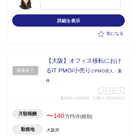
・提言とりまとめ、資料化
詳細を表示
気になる
【大阪】オフィス移転におけ
るIT PMO/小売り
募集終了
のPMO求人・案
件
フルリモート
案件No. 0106625
公開日: 2021/04/12
月額報酬
〜140
万円/月(税別)
勤務地
大阪府