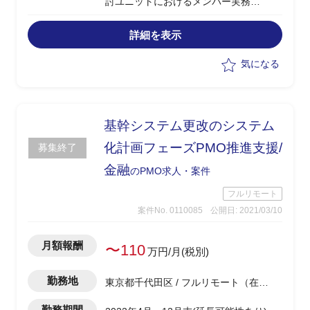
討ユニットにおけるメンバー実務
・上記検討事項におけるディスカッショ
ンペーパ作成、および決定事項の全社横
詳細を表示
断展開
・プロジェクト管理支援
気になる
基幹システム更改のシステム
化計画フェーズPMO推進支援/
募集終了
金融
のPMO求人・案件
フルリモート
案件No. 0110085
公開日: 2021/03/10
月額報酬
〜110
万円/月(税別)
勤務地
東京都千代田区 / フルリモート（在
宅)
勤務期間