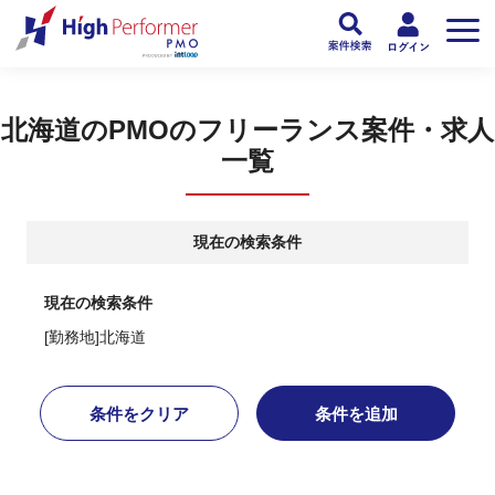
フリーランスPMO人材向け日本最大級のPMOサービス ハイパフォPMO
>
PM
北海道のPMOのフリーランス案件・求人
一覧
現在の検索条件
現在の検索条件
[勤務地]北海道
条件をクリア
条件を追加