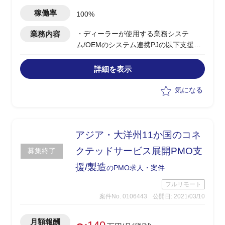
稼働率
100%
業務内容
・ディーラーが使用する業務システ
ム/OEMのシステム連携PJの以下支援
-スケジュール管理
-課題管理
詳細を表示
-ベンダー管理
-会議体の運営の支援
気になる
アジア・大洋州11か国のコネ
クテッドサービス展開PMO支
募集終了
援/製造
のPMO求人・案件
フルリモート
案件No. 0106443
公開日: 2021/03/10
月額報酬