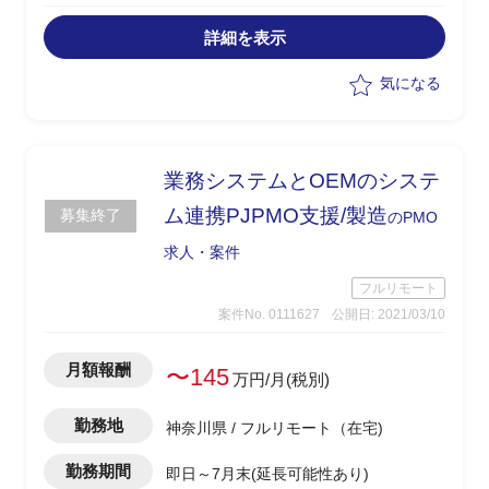
・タスク/課題管理支援
・課題検討支援
詳細を表示
気になる
業務システムとOEMのシステ
ム連携PJPMO支援/製造
募集終了
のPMO
求人・案件
フルリモート
案件No. 0111627
公開日: 2021/03/10
月額報酬
〜145
万円/月(税別)
勤務地
神奈川県 / フルリモート（在宅)
勤務期間
即日～7月末(延長可能性あり)