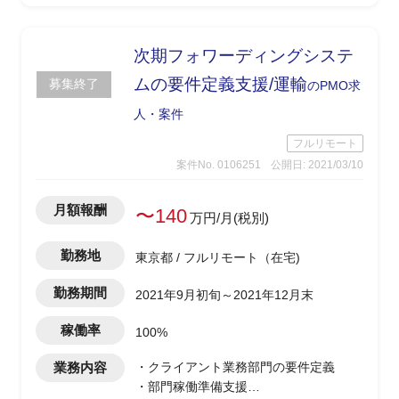
次期フォワーディングシステ
ムの要件定義支援/運輸
募集終了
のPMO求
人・案件
フルリモート
案件No. 0106251
公開日: 2021/03/10
月額報酬
〜140
万円/月(税別)
勤務地
東京都 / フルリモート（在宅)
勤務期間
2021年9月初旬～2021年12月末
稼働率
100%
業務内容
・クライアント業務部門の要件定義
・部門稼働準備支援