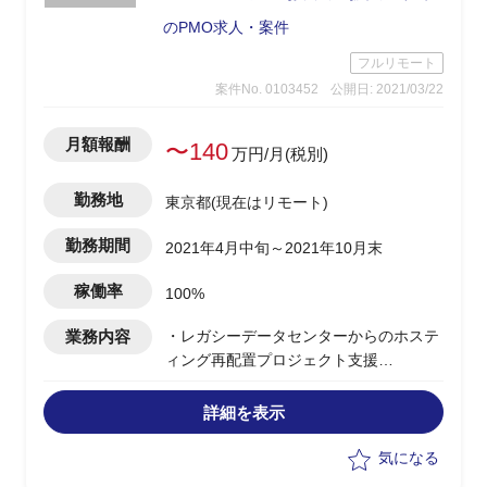
のPMO求人・案件
フルリモート
案件No. 0103452
公開日: 2021/03/22
月額報酬
〜140
万円/月(税別)
勤務地
東京都(現在はリモート)
勤務期間
2021年4月中旬～2021年10月末
稼働率
100%
業務内容
・レガシーデータセンターからのホステ
ィング再配置プロジェクト支援
・グローバルとローカルチームのコミュ
ニケーションサポート
詳細を表示
・ソリューションデザインとデリバリー
の調整
気になる