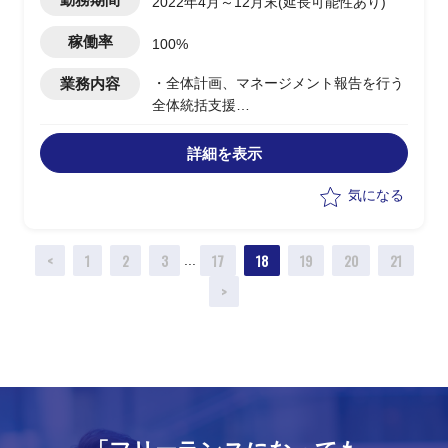
2022年4月～12月末(延長可能性あり)
稼働率
100%
業務内容
・全体計画、マネージメント報告を行う
全体統括支援
・具体的なシステム化方針を検討するシ
ステム分科会支援の２領域を対象とした
詳細を表示
以下実務
-全体統括支援
気になる
-システム分科会支援
<
1
2
3
17
18
19
20
21
...
>