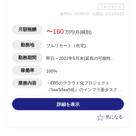
フルリモート
案件No. 0109016
公開日: 2021/03/10
月額報酬
〜160
万円/月(税別)
勤務地
フルリモート（在宅)
勤務期間
即日～2022年5月末(延長の可能性あ
り)
稼働率
100%
業務内容
・EBSのクラウド化プロジェクト
（SaaS/IaaS化）のインフラ面タスク支
援
・ネットワーク/セキュリティ/インタフ
詳細を表示
ェース等の取りまとめ
・PMO業務
気になる