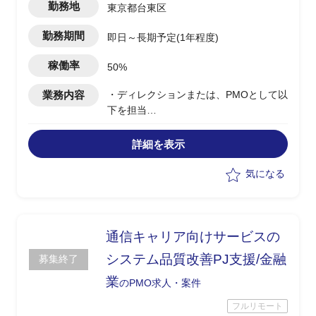
勤務地
東京都台東区
勤務期間
即日～長期予定(1年程度)
稼働率
50%
業務内容
・ディレクションまたは、PMOとして以
下を担当
-Saas導入後の顧客からの問い合わせ
対応を元に課題を設定
詳細を表示
-改修のためのシステム化一連のプロ
セスを担当
気になる
-社内各関係部署への連携
通信キャリア向けサービスの
システム品質改善PJ支援/金融
募集終了
業
のPMO求人・案件
フルリモート