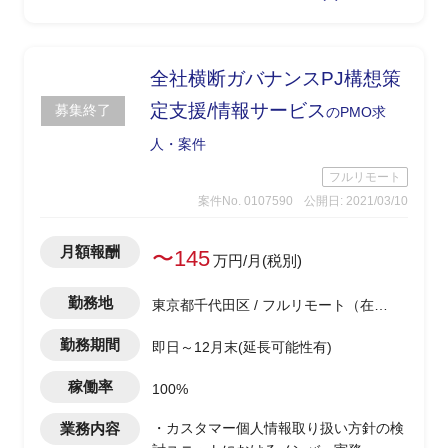
どのチームがいつやるか、環境を含めて
整合性を取る)
-テストの進捗/課題管理
全社横断ガバナンスPJ構想策
定支援/情報サービス
募集終了
のPMO求
人・案件
フルリモート
案件No. 0107590
公開日: 2021/03/10
月額報酬
〜145
万円/月(税別)
勤務地
東京都千代田区 / フルリモート（在
宅)
勤務期間
即日～12月末(延長可能性有)
稼働率
100%
業務内容
・カスタマー個人情報取り扱い方針の検