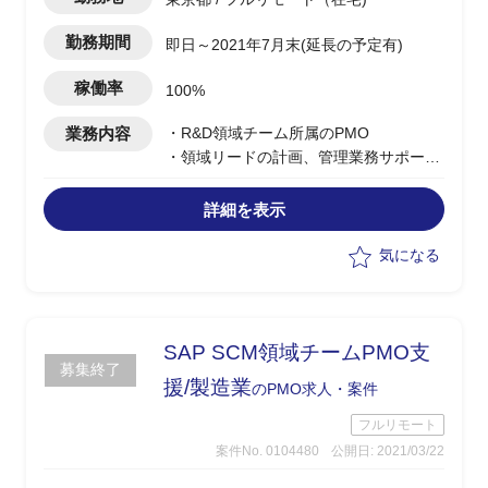
勤務期間
即日～2021年7月末(延長の予定有)
稼働率
100%
業務内容
・R&D領域チーム所属のPMO
・領域リードの計画、管理業務サポート
・グローバルとローカルの計画、管理、
業務遂行アプローチをアライン
詳細を表示
・会議のファシリテーション、進行をサ
ポート
気になる
SAP SCM領域チームPMO支
募集終了
援/製造業
のPMO求人・案件
フルリモート
案件No. 0104480
公開日: 2021/03/22