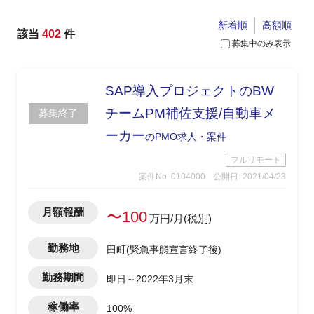
新着順
高額順
該当
402
件
募集中のみ表示
SAP導入プロジェクトのBW
チームPM補佐支援/自動車メ
募集終了
ーカー
のPMO求人・案件
フルリモート
案件No. 0104000
公開日: 2021/04/23
月額報酬
〜100
万円/月(税別)
勤務地
田町(緊急事態宣言終了後)
勤務期間
即日～2022年3月末
稼働率
100%