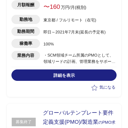
月額報酬
〜160
万円/月(税別)
勤務地
東京都 / フルリモート（在宅)
勤務期間
即日～2021年7月末(延長の予定有)
稼働率
100%
業務内容
・SCM領域チーム所属のPMOとして、
領域リードの計画、管理業務をサポート
・グローバルとローカルの計画、管理、
業務遂行アプローチをアライン
詳細を表示
・領域横断論点等計画を整合する
・領域内でのリソース計画の策定サポー
気になる
ト
グローバルテンプレート要件
定義支援(PMO)/製造業
募集終了
のPMO求