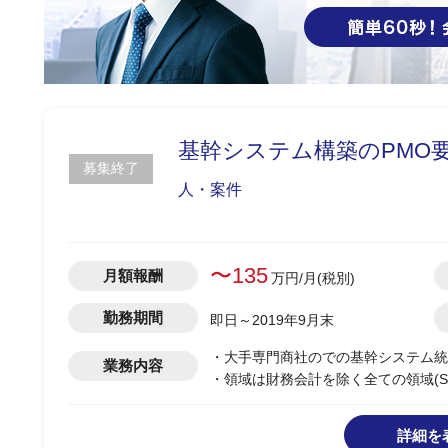
基幹システム構築のPMO要
募集終了
人・案件
〜135
月額報酬
万円/月(税別)
勤務期間
即日～2019年9月末
・大手専門商社のでの基幹システム統
業務内容
・領域は財務会計を除く全ての領域(S
・フェーズは基本設計から導入まで
・プロジェクトは2020年1月頃まで
詳細を
・現在5名程の体制