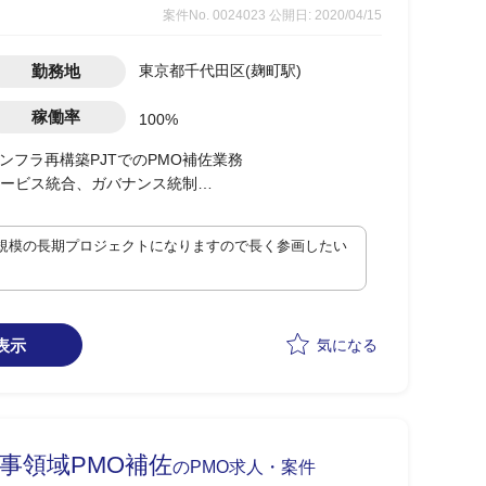
案件No. 0024023
公開日: 2020/04/15
勤務地
東京都千代田区(麹町駅)
稼働率
100%
ンフラ再構築PJTでのPMO補佐業務
ービス統合、ガバナンス統制
規模の長期プロジェクトになりますので長く参画したい
表示
気になる
事領域PMO補佐
のPMO求人・案件