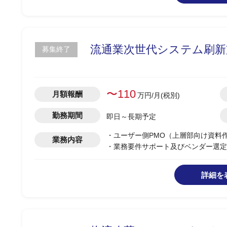
流通業次世代システム刷新支
募集終了
〜110
月額報酬
万円/月(税別)
勤務期間
即日～長期予定
・ユーザー側PMO（上層部向け資料
業務内容
・業務要件サポート及びベンダー選定
詳細を