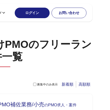
ツ
ログイン
お問い合わせ
けPMOのフリーラン
件一覧
新着順
高額順
募集中のみ表示
PMO補佐業務/小売
のPMO求人・案件