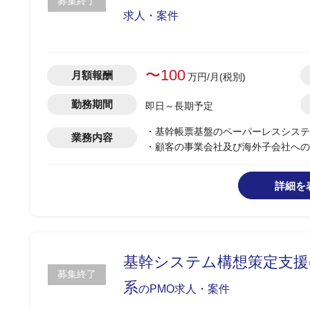
募集終了
求人・案件
〜100
月額報酬
万円/月(税別)
勤務期間
即日～長期予定
・基幹帳票基盤のペーパーレスシステ
業務内容
・顧客の事業会社及び海外子会社への
・顧客システム子会社のプロジェクト
・海外とのTV会議(英語)
詳細を
基幹システム構想策定支援(
募集終了
系
のPMO求人・案件