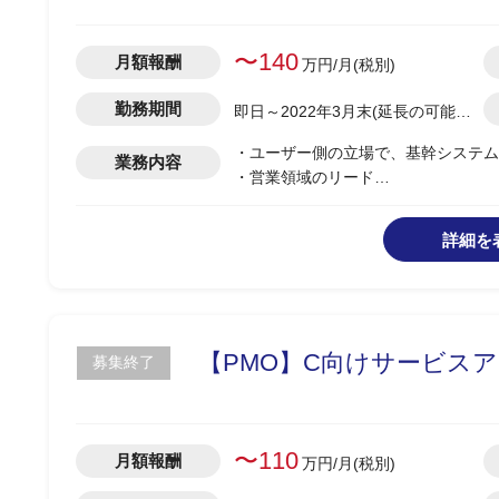
〜140
月額報酬
万円/月(税別)
勤務期間
即日～2022年3月末(延長の可能性
あり)
・ユーザー側の立場で、基幹システム
業務内容
・営業領域のリード
詳細を
【PMO】C向けサービスア
募集終了
〜110
月額報酬
万円/月(税別)