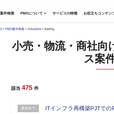
案件検索
PMOについて
サービスの特徴
お役立ちコンテン
O
>
PMO案件検索
>
industries
>
trading
小売・物流・商社向
ス案
475
該当
件
ITインフラ再構築PJTでの
募集終了