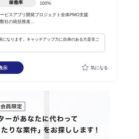
稼働率
100%
ービスアプリ開発プロジェクト全体PMO支援
数社の統括推進
トの推進、品質、納期(スケジュール)管理
画になります。キャッチアップ力に自身のある方是非ご
表示
気になる