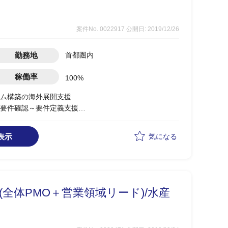
案件No. 0022917
公開日: 2019/12/26
勤務地
首都圏内
稼働率
100%
ム構築の海外展開支援
要件確認～要件定義支援
チーム支援
表示
気になる
全体PMO＋営業領域リード)/水産