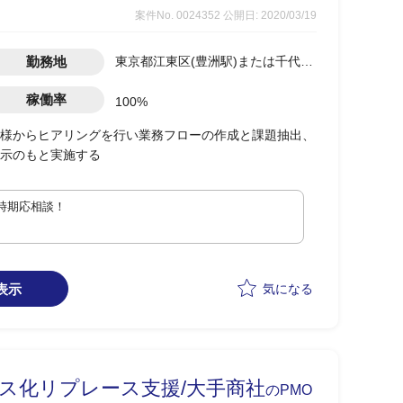
案件No. 0024352
公開日: 2020/03/19
勤務地
東京都江東区(豊洲駅)または千代田
区(大手町駅)
稼働率
100%
様からヒアリングを行い業務フローの作成と課題抽出、
示のもと実施する
時期応相談！
表示
気になる
ス化リプレース支援/大手商社
のPMO