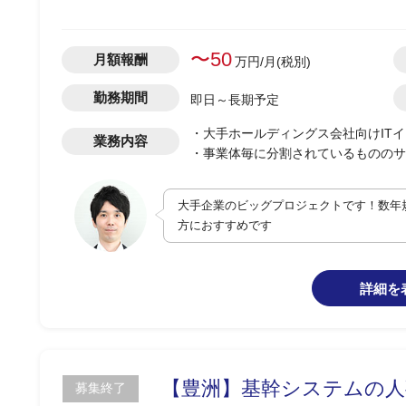
〜50
月額報酬
万円/月(税別)
勤務期間
即日～長期予定
・大手ホールディングス会社向けITイ
業務内容
・事業体毎に分割されているもののサ
・各ベンダーとの調整業務補佐
大手企業のビッグプロジェクトです！数年
方におすすめです
詳細を
【豊洲】基幹システムの人
募集終了