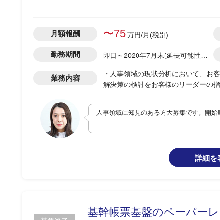
〜75
月額報酬
万円/月(税別)
勤務期間
即日～2020年7月末(延長可能性あ
り)
・人事領域の現状分析において、お客
業務内容
解決策の検討をお客様のリーダーの指
人事領域に知見のある方大募集です。開始
詳細を
基幹帳票基盤のペーパーレ