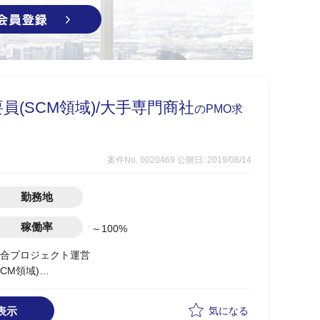
員(SCM領域)/大手専門商社
のPMO求
案件No. 0020469
公開日: 2019/08/14
勤務地
稼働率
～100%
合プロジェクト運営
CM領域)
表示
気になる