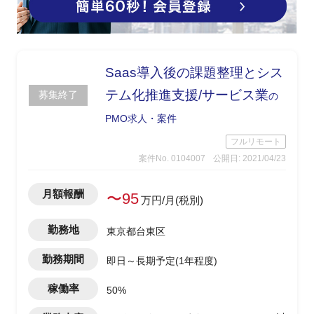
Saas導入後の課題整理とシス
テム化推進支援/サービス業
募集終了
の
PMO求人・案件
フルリモート
案件No. 0104007
公開日: 2021/04/23
月額報酬
〜95
万円/月(税別)
勤務地
東京都台東区
勤務期間
即日～長期予定(1年程度)
稼働率
50%