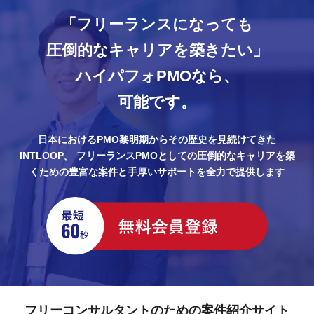
トを効果的に完了させるために、プロジ
「フリーランスになっても
ェクトリーダーをサポートする
圧倒的なキャリアを築きたい」
ハイパフォPMOなら、
可能です。
日本におけるPMO黎明期からその歴史を見続けてきた
INTLOOP。
フリーランスPMOとしての圧倒的なキャリアを築
くための豊富な案件と手厚いサポートを全力で提供します
フリーコンサルタントのための案件紹介サイト