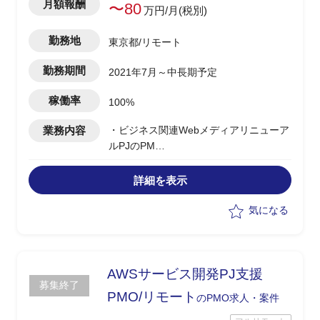
月額報酬
〜80
万円/月(税別)
勤務地
東京都/リモート
勤務期間
2021年7月～中長期予定
稼働率
100%
業務内容
・ビジネス関連Webメディアリニューア
ルPJのPM
・ステークホルダーとのコミュニケーシ
ョン、調整
詳細を表示
・進捗、課題管理
・開発チームとの連携
気になる
・ドキュメント作成
・参画フェーズ：要件定義以降
AWSサービス開発PJ支援
募集終了
PMO/リモート
のPMO求人・案件