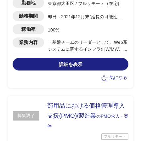
勤務地
東京都大田区 / フルリモート（在宅)
勤務期間
即日～2021年12月末(延長の可能性あ
り)
稼働率
100%
業務内容
・基盤チームのリーダーとして、Web系
システムに関するインフラ(HW/MW、ク
ラウド、ネットワーク)計画策定、課題
解決支援
詳細を表示
・非機能要件定義(可用性、サービス性)
・開発案件に対するPMOアドバイザリー
気になる
部用品における価格管理導入
支援(PMO)/製造業
募集終了
のPMO求人・案
件
フルリモート