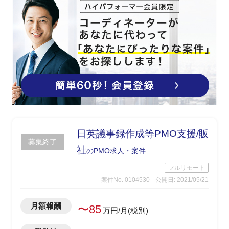
日英議事録作成等PMO支援/販
募集終了
社
のPMO求人・案件
フルリモート
案件No. 0104530
公開日: 2021/05/21
月額報酬
〜85
万円/月(税別)