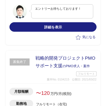
・RFI作成
エントリーお待ちしております！
・ベンダー選定
・リモートワーク対応(ペーパーレス化
など）
詳細を表示
気になる
戦略的開発プロジェクトPMO
募集終了
サポート支援
のPMO求人・案件
フルリモート
案件No. 0104215
公開日: 2021/03/22
月額報酬
〜120
万円/月(税別)
勤務地
フルリモート（在宅)