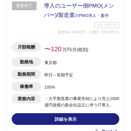
導入のユーザー側PMO(メン
募集終了
バー)/製造業
のPMO求人・案件
フルリモート
案件No. 0104278
公開日: 2021/05/11
月額報酬
〜120
万円/月(税別)
勤務地
東京都
勤務期間
即日～長期予定
稼働率
100%
業務内容
・大手製造業の事業売却により売上1000
億円規模の新会社設立に伴うIT導入
（日本4割、海外6割程度の売上比で、ア
ジア圏に展開）
詳細を表示
・JPローカル中心の会計システム導入の
構想策定フェーズ