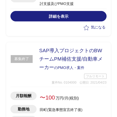
討支援及びPMO支援
詳細を表示
気になる
SAP導入プロジェクトのBW
チームPM補佐支援/自動車メ
募集終了
ーカー
のPMO求人・案件
フルリモート
案件No. 0104000
公開日: 2021/04/23
月額報酬
〜100
万円/月(税別)
勤務地
田町(緊急事態宣言終了後)