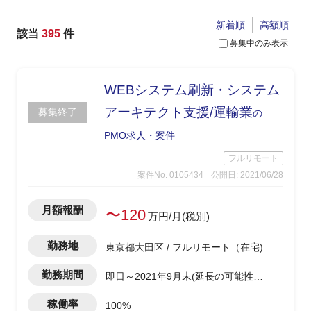
新着順
高額順
該当
395
件
募集中のみ表示
WEBシステム刷新・システム
アーキテクト支援/運輸業
募集終了
の
PMO求人・案件
フルリモート
案件No. 0105434
公開日: 2021/06/28
月額報酬
〜120
万円/月(税別)
勤務地
東京都大田区 / フルリモート（在宅)
勤務期間
即日～2021年9月末(延長の可能性あ
り)
稼働率
100%