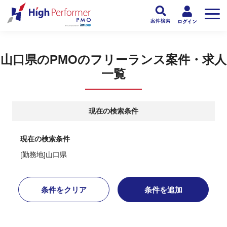
フリーランスPMO人材向け日本最大級のPMOサービス ハイパフォPMO
>
PM
山口県のPMOのフリーランス案件・求人
一覧
現在の検索条件
現在の検索条件
[勤務地]山口県
条件をクリア
条件を追加