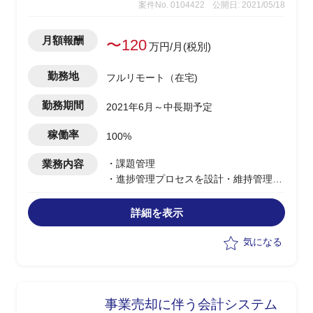
案件No. 0104422
公開日: 2021/05/18
月額報酬
〜120
万円/月(税別)
勤務地
フルリモート（在宅)
勤務期間
2021年6月～中長期予定
稼働率
100%
業務内容
・課題管理
・進捗管理プロセスを設計・維持管理
・クライアントとの調整
・チーム間の調整タスク
詳細を表示
気になる
事業売却に伴う会計システム