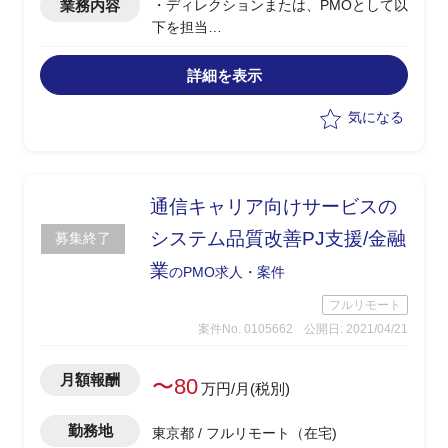
業務内容
・ディレクションまたは、PMOとして以
下を担当
-Saas導入後の顧客からの問い合わせ
対応を元に課題を設定
詳細を表示
-改修のためのシステム化一連のプロ
セスを担当
気になる
-社内各関係部署への連携
通信キャリア向けサービスの
システム品質改善PJ支援/金融
募集終了
業
のPMO求人・案件
フルリモート
案件No. 0105662
公開日: 2021/04/21
月額報酬
〜80
万円/月(税別)
勤務地
東京都 / フルリモート（在宅)