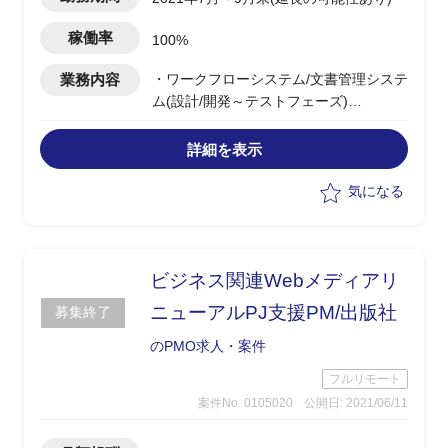
稼働率
100%
業務内容
・ワークフローシステム/文書管理システ
ム(設計/開発～テストフェーズ)
・お客様側立場でのサブリード
・関係部署との会議
詳細を表示
・要件把握/整理
気になる
ビジネス関連Webメディアリ
ニューアルPJ支援PM/出版社
募集終了
のPMO求人・案件
フルリモート
案件No. 0105020
公開日: 2021/06/11