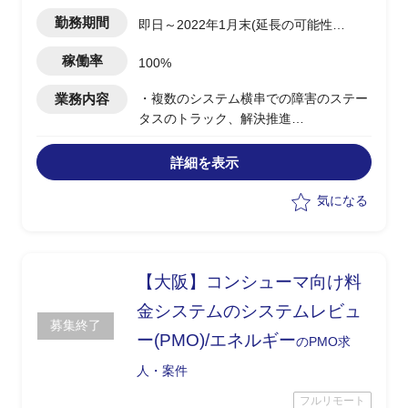
勤務期間
即日～2022年1月末(延長の可能性あ
り)
稼働率
100%
業務内容
・複数のシステム横串での障害のステー
タスのトラック、解決推進
・通信キャリア向け、及び社内マネジメ
ント向け毎週報告作成
詳細を表示
・システム品質改善プロセスの改善、標
準化
気になる
【大阪】コンシューマ向け料
金システムのシステムレビュ
募集終了
ー(PMO)/エネルギー
のPMO求
人・案件
フルリモート