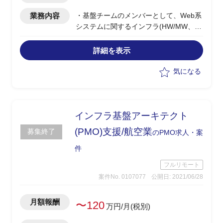
業務内容
・基盤チームのメンバーとして、Web系
システムに関するインフラ(HW/MW、ク
ラウド、ネットワーク)アーキテクト支
援
詳細を表示
・非機能要件定義(可用性、サービス性)
・開発案件に対するPMOアドバイザリー
気になる
インフラ基盤アーキテクト
(PMO)支援/航空業
募集終了
のPMO求人・案
件
フルリモート
案件No. 0107077
公開日: 2021/06/28
月額報酬
〜120
万円/月(税別)