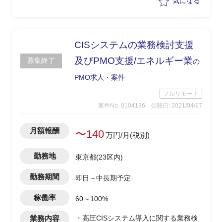
気になる
・元請けPMとともに、以下業務を実施
・全体設計
・RFP作成
・ベンダ選定
CISシステムの業務検討支援
・ベンダ交渉及びマネジメント
及びPMO支援/エネルギー業
募集終了
の
※余力があれば、海外基幹システム導入
についても作業が入ってくる可能性あり
PMO求人・案件
フルリモート
案件No. 0104186
公開日: 2021/04/27
月額報酬
〜140
万円/月(税別)
勤務地
東京都(23区内)
勤務期間
即日～中長期予定
稼働率
60～100%
業務内容
・高圧CISシステム導入に関する業務検