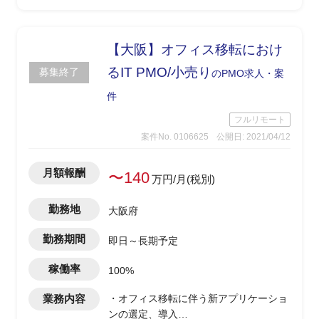
【大阪】オフィス移転におけ
るIT PMO/小売り
募集終了
のPMO求人・案
件
フルリモート
案件No. 0106625
公開日: 2021/04/12
月額報酬
〜140
万円/月(税別)
勤務地
大阪府
勤務期間
即日～長期予定
稼働率
100%
業務内容
・オフィス移転に伴う新アプリケーショ
ンの選定、導入