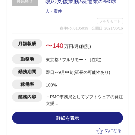
改の支援業務/製造業
募集終了
のPMO求
人・案件
フルリモート
案件No. 0105039
公開日: 2021/06/16
月額報酬
〜140
万円/月(税別)
勤務地
東京都 / フルリモート（在宅)
勤務期間
即日～9月中旬(延長の可能性あり)
稼働率
100%
業務内容
・PMO事務局としてソフトウェアの発注
支援
・定例会でのAgenda資料作成
・WBS作成
詳細を表示
・課題管理表の更新
・部門への請求情報作成等をスポットで
気になる