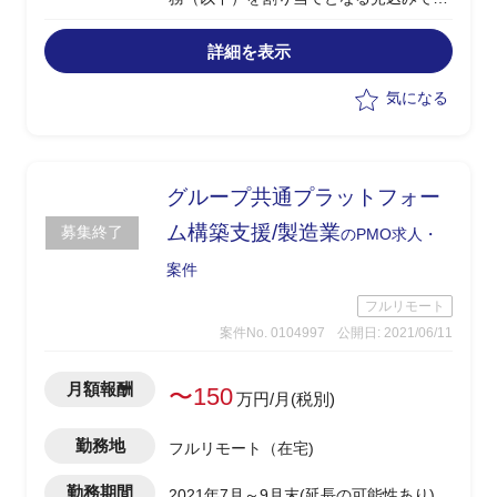
す。
・顧客分析／SalesForce活用の推進
詳細を表示
・設備保全におけるデジタル化
・工業用製品／ BIによる可視化
気になる
（PowerBI）
・サービスステーションのスマートシテ
ィ化
・大手石油販売会社のDX推進PJのPMO
グループ共通プラットフォー
業務
ム構築支援/製造業
募集終了
のPMO求人・
案件
フルリモート
案件No. 0104997
公開日: 2021/06/11
月額報酬
〜150
万円/月(税別)
勤務地
フルリモート（在宅)
勤務期間
2021年7月～9月末(延長の可能性あり)