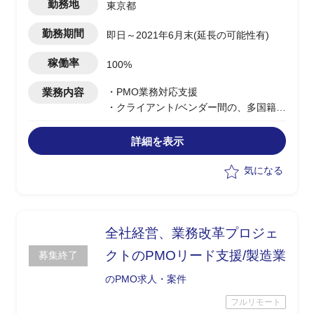
勤務地
東京都
勤務期間
即日～2021年6月末(延長の可能性有)
稼働率
100%
業務内容
・PMO業務対応支援
・クライアント/ベンダー間の、多国籍
MTG議事録作成/英日翻訳対応他
・ドキュメンテーション
詳細を表示
気になる
全社経営、業務改革プロジェ
クトのPMOリード支援/製造業
募集終了
のPMO求人・案件
フルリモート