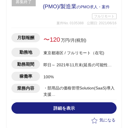
募集終了
(PMO)/製造業
のPMO求人・案件
フルリモート
案件No. 0105388
公開日: 2021/06/16
月額報酬
〜120
万円/月(税別)
勤務地
東京都港区 / フルリモート（在宅)
勤務期間
即日～ 2021年11月末(延長の可能性
有)
稼働率
100%
業務内容
・部用品の価格管理Solution(SaaS)導入
支援
・PMO業務支援
・アプリ検討/テスト推進サブリード
詳細を表示
気になる