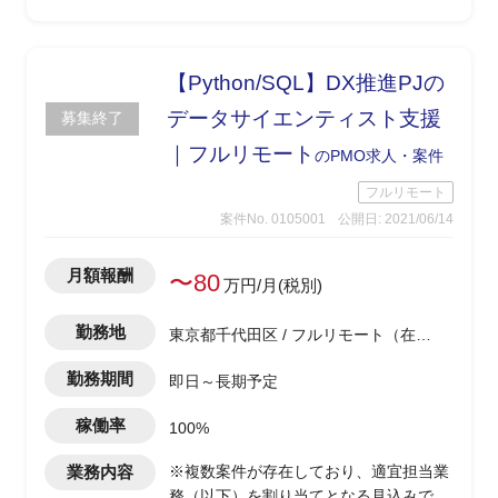
支援
【Python/SQL】DX推進PJの
データサイエンティスト支援
募集終了
｜フルリモート
のPMO求人・案件
フルリモート
案件No. 0105001
公開日: 2021/06/14
月額報酬
〜80
万円/月(税別)
勤務地
東京都千代田区 / フルリモート（在
宅) / 有楽町駅
勤務期間
即日～長期予定
稼働率
100%
業務内容
※複数案件が存在しており、適宜担当業
務（以下）を割り当てとなる見込みで