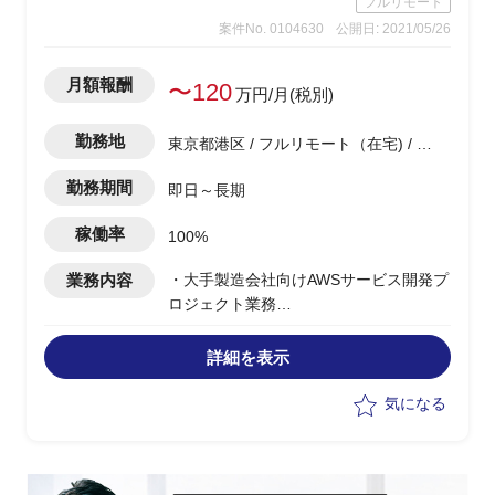
フルリモート
案件No. 0104630
公開日: 2021/05/26
月額報酬
〜120
万円/月(税別)
勤務地
東京都港区 / フルリモート（在宅) / 虎
ノ門駅
勤務期間
即日～長期
稼働率
100%
業務内容
・大手製造会社向けAWSサービス開発プ
ロジェクト業務
・アーキテクトを行うチームのPMO業務
・課題管理、進捗管理、品質管理
詳細を表示
・各種内外のステークホルダーとの調整
業務
気になる
・各種資料作成、顧客向け説明