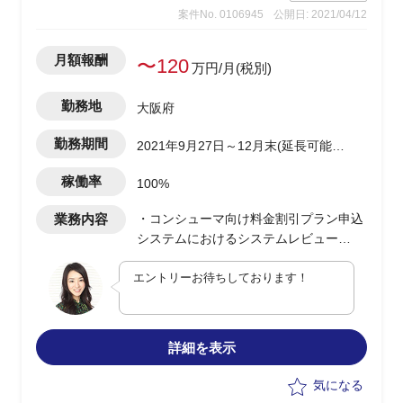
案件No. 0106945
公開日: 2021/04/12
月額報酬
〜120
万円/月(税別)
勤務地
大阪府
勤務期間
2021年9月27日～12月末(延長可能性
有)
稼働率
100%
業務内容
・コンシューマ向け料金割引プラン申込
システムにおけるシステムレビュー
・システムレビュー枠組み検討
エントリーお待ちしております！
・レビュー実施
・提言とりまとめ、資料化
詳細を表示
気になる