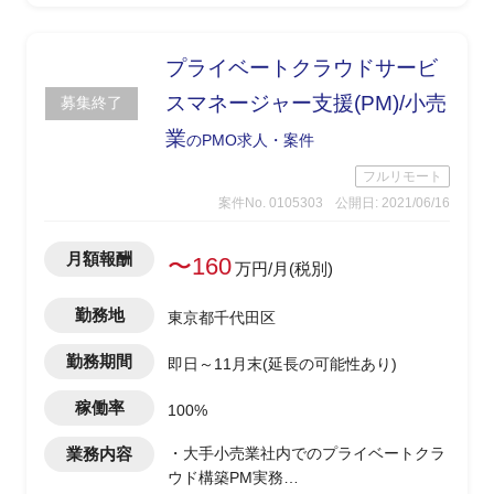
プライベートクラウドサービ
スマネージャー支援(PM)/小売
募集終了
業
のPMO求人・案件
フルリモート
案件No. 0105303
公開日: 2021/06/16
月額報酬
〜160
万円/月(税別)
勤務地
東京都千代田区
勤務期間
即日～11月末(延長の可能性あり)
稼働率
100%
業務内容
・大手小売業社内でのプライベートクラ
ウド構築PM実務