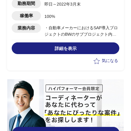
勤務期間
即日～2022年3月末
稼働率
100%
業務内容
・自動車メーカーにおけるSAP導入プロ
ジェクトのBWのサブプロジェクト内で
のPM補佐
・社内業務部門や外部ベンダーとのコミ
詳細を表示
ュニケーション
・各種打合せのスケジュール調整、会議
気になる
室確保、議事録確認
・各タスクで作成される成果物確認 等