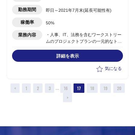
勤務期間
即日～2021年7月末(延長可能性有)
稼働率
50%
業務内容
・人事、IT、法務を含むワークストリー
ムのプロジェクトプランの一元的なトラ
ッキング
・ワークストリームと連携しながら、毎
詳細を表示
週のプロジェクト会議のための週次状況
報告書を作成する
気になる
・毎月のステアリングコミッティに必要
な資料の準備
<
1
2
3
16
17
18
19
20
・日本の現地法人（一部バイリンガル）
...
とプロジェクトチームとのコミュニケー
>
ションをファシリテート
・資料を日本語→英語へと翻訳
・プロジェクト文書の作成サポート
・ドキュメントのセントラルレポジトリ
の保持
・設定されたタイムラインでプロジェク