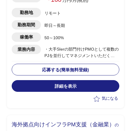
万円/月(税別)
勤務地
リモート
勤務期間
即日～長期
稼働率
50～100%
業務内容
・大手SIerの部門付けPMOとして複数の
PJを並行してマネジメントいただく
・当該部門は特定の大手クレジットカー
ド会社に対してインフラ領域の保守、開
応募する(簡単無料登録)
発を行っている
・複数PJの横断的なPMO支援(課題管
詳細を表示
理、進捗管理など)
・ドキュメント作成
気になる
・必要に応じて部門全体の組織改善施策
の立案(生産性や品質等の向上など)
海外拠点向けインフラPM支援（金融業）
の