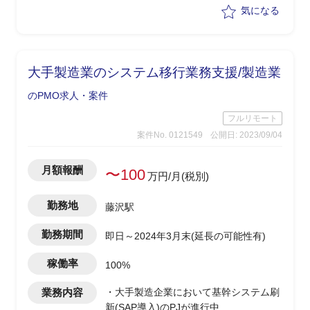
参加/PJ管理
気になる
大手製造業のシステム移行業務支援/製造業
のPMO求人・案件
フルリモート
案件No. 0121549
公開日: 2023/09/04
月額報酬
〜100
万円/月(税別)
勤務地
藤沢駅
勤務期間
即日～2024年3月末(延長の可能性有)
稼働率
100%
業務内容
・大手製造企業において基幹システム刷
新(SAP導入)のPJが進行中