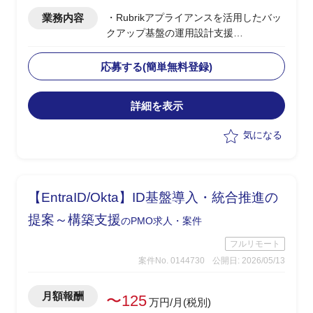
業務内容
・Rubrikアプライアンスを活用したバッ
クアップ基盤の運用設計支援
・ベンダー側、PLポジション
・バックアップ基盤の運用設計、運用フ
応募する(簡単無料登録)
ロー策定
・ランサムウェア発災時の対応手順、イ
詳細を表示
ンシデントレスポンス設計
・セキュリティ運用設計におけるナレッ
気になる
ジ提供、ドキュメント整備
【EntraID/Okta】ID基盤導入・統合推進の
提案～構築支援
のPMO求人・案件
フルリモート
案件No. 0144730
公開日: 2026/05/13
月額報酬
〜125
万円/月(税別)