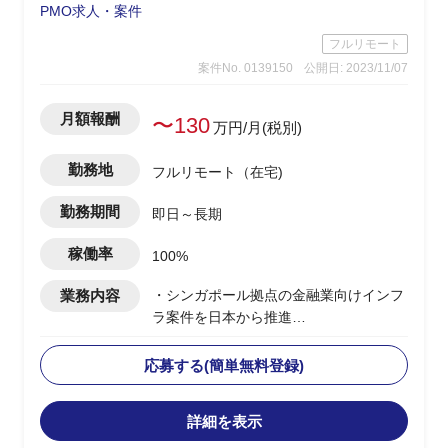
PMO求人・案件
フルリモート
案件No. 0139150
公開日: 2023/11/07
月額報酬
〜130
万円/月(税別)
勤務地
フルリモート（在宅)
勤務期間
即日～長期
稼働率
100%
業務内容
・シンガポール拠点の金融業向けインフ
ラ案件を日本から推進
・日本体制のPLとして、海外拠点のPM
とコミュニケーションを取る
応募する(簡単無料登録)
・複数PJの上流～環境構築までがスコー
プ
詳細を表示
・英語での成果物作成/顧客内定例MTG