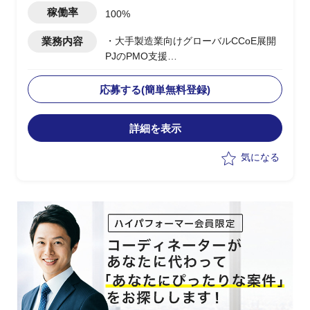
稼働率
100%
業務内容
・大手製造業向けグローバルCCoE展開
PJのPMO支援
・日本本社のCCoE組織を
Global/Regional階層に定義し、アジア/
応募する(簡単無料登録)
欧州/北米/中国への展開を支援
・Global CCoEメンバーとして各地域の
詳細を表示
モニタリング/管理プロセスの設計と改
善/課題対応を推進
気になる
・現地IT部門との調整/折衝における日本
側サポート要員としての対応
・上流工程でのマルチクラウド導入計画
立案/スケジュール管理
・日本側クラウド担当との連携、各国拠
点への展開推進