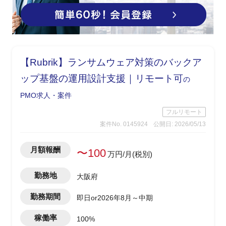
【Rubrik】ランサムウェア対策のバックア
ップ基盤の運用設計支援｜リモート可
の
PMO求人・案件
フルリモート
案件No. 0145924
公開日: 2026/05/13
月額報酬
〜100
万円/月(税別)
勤務地
大阪府
勤務期間
即日or2026年8月～中期
稼働率
100%