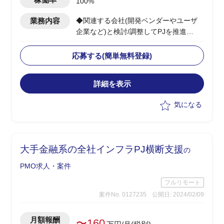
100%
業務内容
◆関連する会社(開発ベンダーやユーザ
企業など)と検討/調整してPJを推進
◆当該システムの中の、一部機能の開発
のPMOを担当する
応募する(簡単無料登録)
・全体としては複数年で開発する大規模
なPJ。
詳細を表示
気になる
大手金融系の全社インフラPJ横断支援
の
PMO求人・案件
フルリモート
案件No. 0127235
公開日: 2024/02/09
月額報酬
〜160