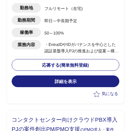
勤務地
フルリモート（在宅)
勤務期間
即日～中長期予定
稼働率
50～100%
業務内容
・EntraIDやIDガバナンスを中心とした
認証基盤導入PJの推進および提案～構築
支援
・BtoEおよびサプライチェーン向け認証
応募する(簡単無料登録)
基盤の設計/統合方針策定
・エンドユーザー社内向けシステムを含
詳細を表示
む認証/認可方式の検討
・顧客とのディスカッションによる要件
気になる
整理および方向性策定
・各種ID製品(Microsoft External、Okta
等)の選定および設計支援
コンタクトセンター向けクラウドPBX導入
PJの案件創出PM/PMO支援
のPMO求人・案件