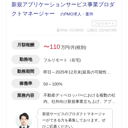
新規アプリケーションサービス事業プロダ
クトマネージャー
のPMO求人・案件
フルリモート
案件No. 0139930
公開日: 2024/07/09
月額報酬
〜110
万円/月(税別)
勤務地
フルリモート（在宅)
勤務期間
即日～2025年12月末(延長の可能性有
り)
稼働率
50～100%
業務内容
不動産ディベロッパーにおける複数の社
内、社外向け新規事業立ち上げ、アプリ
ケーションサービス開発におけるプロダ
新規サービスのプロダクトマネージャ
クトマネージャー
ーができる方を募集しております。ぜ
・toB、toC向けアプリケーションサービ
ひご応募ください。
スの企画、開発進行、および社内業務部