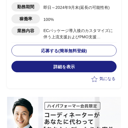
松町駅
勤務期間
即日～2024年9月末(延長の可能性有)
稼働率
100%
業務内容
ECパッケージ導入後のカスタマイズに
伴う上流支援およびPMO支援
下記、業務の実施想定
・Hit＆Gap及び要件定義など上流工程を
応募する(簡単無料登録)
担当
・PM補佐としてプロジェクトの管理お
詳細を表示
よび推進を担当
気になる