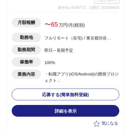
フルリモート
→調査自体は、あまり難易度は高くな
案件No. 0146773
公開日: 2026/06/23
く、地道なディスクトップ調査がメイン
となります。
・基幹システムを含めたシステム領域
月額報酬
〜65
万円/月(税別)
は、弊社コンサル担当がおり、双方で連
携しながら構想ロードマップを作成して
勤務地
フルリモート（在宅) / 東京都渋谷区
いく
渋谷駅
・CRM構想として期待されているポイン
勤務期間
即日～長期予定
トは、OMO機能、EC機能、MA&CDP活
用によるパーソナライズCRMなど
稼働率
100%
業務内容
・転職アプリ(iOS/Android)の開発プロジ
ェクト
・ベンダー側メンバーとして参画
・PMサポートとして、以下の業務を実
応募する(簡単無料登録)
施予定
-開発チームの作業・進捗管理(Backlog
詳細を表示
等)および開発・リリース計画の立案
-顧客折衝(チャット・MTG)、見積もり
気になる
作成、要件整理