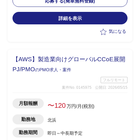
応募する(簡単無料登録)
めを実施
・メーカー・ベンダーへの仕様確認、見
詳細を表示
積り依頼・確認、取りまとめ、SE積算を
担当
気になる
【AWS】製造業向けグローバルCCoE展開
PJ/PMO
のPMO求人・案件
フルリモート
案件No. 0145975
公開日: 2026/05/15
月額報酬
〜120
万円/月(税別)
勤務地
北浜
勤務期間
即日～中長期予定