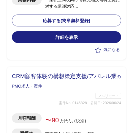
対する講師対応
・授業内容：ネットワーク、セキュリテ
ィ、AI/金融工学(高校生向けのため企業
応募する(簡単無料登録)
におけるお金の話)、情報Ⅰ
・授業日：月曜(9:40～12:40、13:15～
詳細を表示
15:30)、水曜(9:40～12:00)
・2クラス、50人弱程度の生徒が対象
気になる
・その他、授業に使うコンテンツの制作
やテスト作成、評価など含め合計0.5人
月稼働
・学生相手のため、授業内容の難易度は
CRM顧客体験の構想策定支援/アパレル業
の
基礎レベルを教え、学生に興味を持たせ
たり覚えてもらうことが重要
PMO求人・案件
フルリモート
案件No. 0146828
公開日: 2026/06/24
月額報酬
〜90
万円/月(税別)