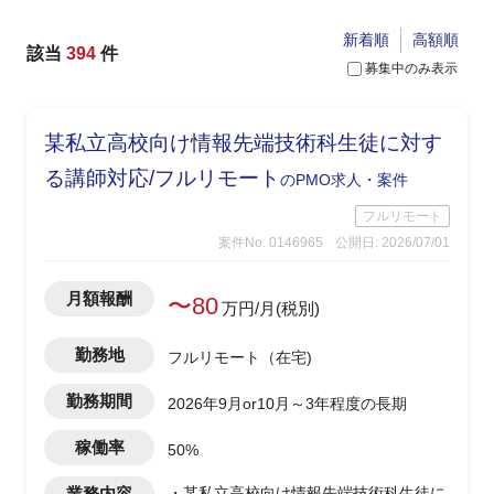
新着順
高額順
該当
394
件
募集中のみ表示
某私立高校向け情報先端技術科生徒に対す
る講師対応/フルリモート
のPMO求人・案件
フルリモート
案件No. 0146965
公開日: 2026/07/01
月額報酬
〜80
万円/月(税別)
勤務地
フルリモート（在宅)
勤務期間
2026年9月or10月～3年程度の長期
稼働率
50%
業務内容
・某私立高校向け情報先端技術科生徒に