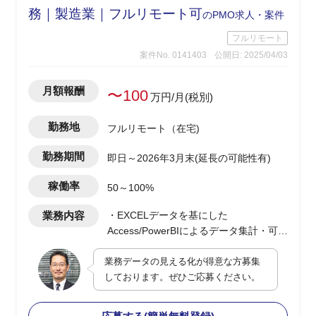
務｜製造業｜フルリモート可
のPMO求人・案件
フルリモート
案件No. 0141403
公開日: 2025/04/03
月額報酬
〜100
万円/月(税別)
勤務地
フルリモート（在宅)
勤務期間
即日～2026年3月末(延長の可能性有)
稼働率
50～100%
業務内容
・EXCELデータを基にした
Access/PowerBIによるデータ集計・可視
化のダッシュボード作成
業務データの見える化が得意な方募集
・最適なDB構成の検討及び提案型での
しております。ぜひご応募ください。
業務改善支援
・顧客PJの決裁/発注/契約などの各種手
続き支援