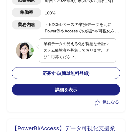
即日～2025年9月末(延長の可能性有)
稼働率
100%
業務内容
・EXCELベースの業務データを元に
PowerBIやAccessでの集計や可視化を実
施(0.5人月)
業務データの見える化が得意な金融シ
・顧客PJの決裁/発注/契約などの各種手
ステム経験者を募集しております。ぜ
続き支援(0.5人月)
ひご応募ください。
応募する(簡単無料登録)
詳細を表示
気になる
【PowerBI/Access】データ可視化支援業