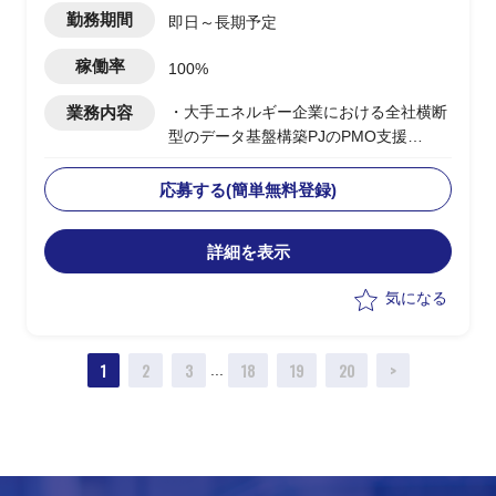
勤務期間
即日～長期予定
稼働率
100%
業務内容
・大手エネルギー企業における全社横断
型のデータ基盤構築PJのPMO支援
・ユーザー側PMOとして各種管理業務、
必要ドキュメントの作成、関係部署との
応募する(簡単無料登録)
調整等
詳細を表示
気になる
1
2
3
18
19
20
>
...