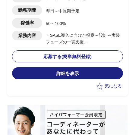
勤務期間
即日～中長期予定
稼働率
50～100%
業務内容
・SASE導入に向けた提案～設計～実装
フェーズの一貫支援
・顧客に対する提案活動およびソリュー
ション設計の実施
応募する(簡単無料登録)
・セールスエンジニアとしての技術説明
および提案資料作成
詳細を表示
・複数案件における要件整理およびアー
キテクチャ設計支援
気になる
・グローバル展開案件における構想整理
および推進支援