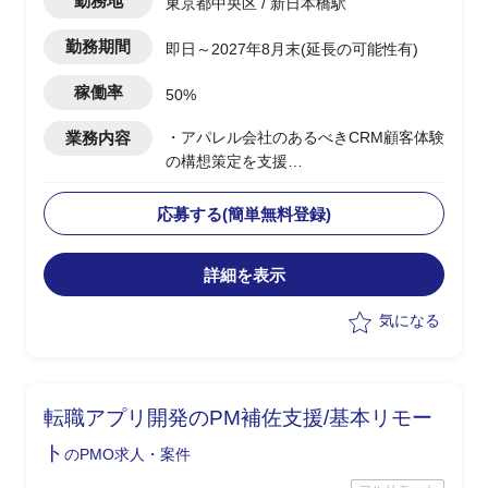
勤務地
東京都中央区 / 新日本橋駅
勤務期間
即日～2027年8月末(延長の可能性有)
稼働率
50%
業務内容
・アパレル会社のあるべきCRM顧客体験
の構想策定を支援
・CRM構想に関してエンドクライアント
内の主要メンバーの方と合意形成した上
応募する(簡単無料登録)
で
OMO機能を含めたあるべき姿を具体化
詳細を表示
・幹部の合意を得るために、ユーザー調
査、競合MD(マーチャンダイジング)調査
気になる
など行いながら、
あるべきCRM顧客体験を仮説導出
・競合MD調査は、商品ジャンル毎の商
品数、価格などディスクトップ調査し
転職アプリ開発のPM補佐支援/基本リモー
て、
どの商品ジャンルで市場ポジションを狙
ト
のPMO求人・案件
うか検討