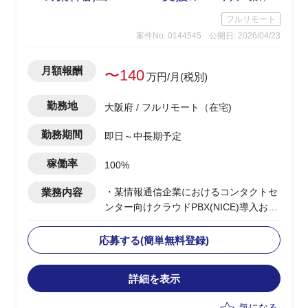
フルリモート
案件No. 0144545
公開日: 2026/04/23
月額報酬
〜140
万円/月(税別)
勤務地
大阪府 / フルリモート（在宅)
勤務期間
即日～中長期予定
稼働率
100%
業務内容
・某情報通信企業におけるコンタクトセ
ンター向けクラウドPBX(NICE)導入およ
び展開PJの推進
・コンタクトセンター基盤導入の上流提
応募する(簡単無料登録)
案から実装までの推進
・顧客への提案活動を通じた案件創出お
詳細を表示
よび案件獲得のリード
・チームの先頭に立ち、進捗管理/課題管
気になる