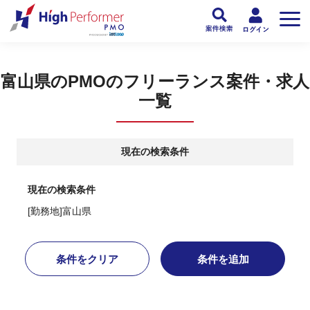
フリーランスPMO人材向け日本最大級のPMOサービス ハイパフォPMO
>
PM
富山県のPMOのフリーランス案件・求人
一覧
現在の検索条件
現在の検索条件
[勤務地]富山県
条件をクリア
条件を追加