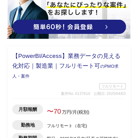
【PowerBI/Access】業務データの見える
化対応｜製造業｜フルリモート可
のPMO求
人・案件
フルリモート
案件No. 0137610
公開日: 2025/04/03
月額報酬
〜70
万円/月(税別)
勤務地
フルリモート（在宅)
勤務期間