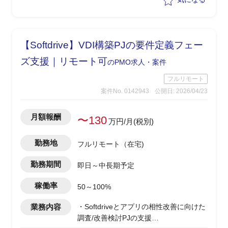
理を行いながらPJ推進を実施
【Softdrive】VDI構築PJの要件定義フェー
ズ支援｜リモート可
のPMO求人・案件
フルリモート
案件No. 0142943
公開日: 2026/04/23
月額報酬
〜130
万円/月(税別)
勤務地
フルリモート（在宅)
勤務期間
即日～中長期予定
稼働率
50～100%
業務内容
・Softdriveとアプリの相性改善に向けた
調査/改善検討PJの支援