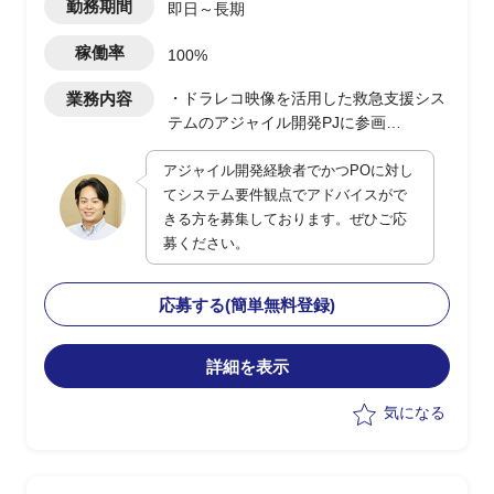
勤務期間
即日～長期
稼働率
100%
業務内容
・ドラレコ映像を活用した救急支援シス
テムのアジャイル開発PJに参画
・POに対してシステム観点でのアドバ
アジャイル開発経験者でかつPOに対し
イスおよび補佐を実施
てシステム要件観点でアドバイスがで
・現行は一部都市で運用開始、今後全国
きる方を募集しております。ぜひご応
展開を予定
募ください。
・ユーザー側の立場でPO支援、システ
ム面の留意点提示や品質・性能観点の補
完を担当
応募する(簡単無料登録)
詳細を表示
気になる