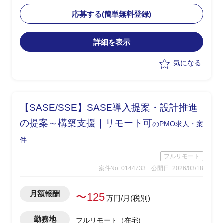
・現状課題を整理し、アプリ側との相性
を踏まえた改善策の検討と要件整理を担
応募する(簡単無料登録)
当
・Softdrive領域における技術的な理解を
詳細を表示
もとに、各種ステークホルダーとの調整
を実施
気になる
・手探り状態の中で主導的に改善案を提
示し、推進する役割を想定
【SASE/SSE】SASE導入提案・設計推進
の提案～構築支援｜リモート可
のPMO求人・案
件
フルリモート
案件No. 0144733
公開日: 2026/03/18
月額報酬
〜125
万円/月(税別)
勤務地
フルリモート（在宅)