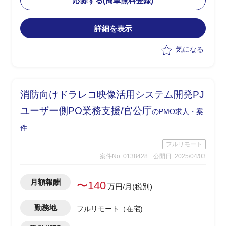
応募する(簡単無料登録)
・現行業務理解者と連携したスムーズな
引継ぎを想定
詳細を表示
気になる
消防向けドラレコ映像活用システム開発PJ
ユーザー側PO業務支援/官公庁
のPMO求人・案
件
フルリモート
案件No. 0138428
公開日: 2025/04/03
月額報酬
〜140
万円/月(税別)
勤務地
フルリモート（在宅)