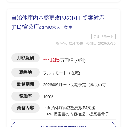
-開発側の調査結果を技術者視点で顧客
へ噛み砕いて説明
※案件により小規模案件を複数並行担当
自治体庁内基盤更改PJのRFP提案対応
の可能性あり(0.5工数×2など)
(PL)/官公庁
のPMO求人・案件
フルリモート
案件No. 0147648
公開日: 2026/05/20
月額報酬
〜135
万円/月(税別)
勤務地
フルリモート（在宅)
勤務期間
2026年9月〜中長期予定（延長の可能
性あり）
稼働率
100%
業務内容
・自治体庁内基盤更改PJ支援
・RFI提案書の内容確認、提案書骨子検
討・構成設計を担当
・提案書の執筆・編集・確認、取りまと