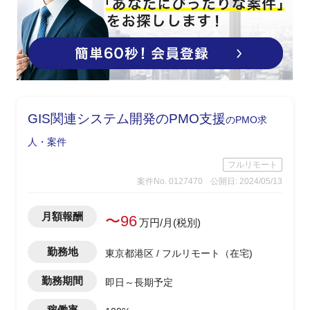
GIS関連システム開発のPMO支援
のPMO求
人・案件
フルリモート
案件No. 0127470
公開日: 2024/05/13
月額報酬
〜96
万円/月(税別)
勤務地
東京都港区 / フルリモート（在宅)
勤務期間
即日～長期予定
稼働率