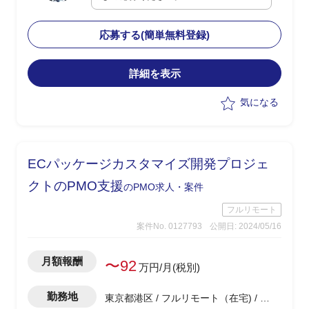
門におけるAsIsToBe業務プロセス、運用
フローの整理
応募する(簡単無料登録)
・26年春のリリースに向けたプロダクト
についてはサービス機能開発は進行して
いるが、サービス全体のグランドデザイ
詳細を表示
ン、ビジネススキームのデザインについ
気になる
て精査が必要
・ビジネス部門/プロダクトマネジメン
ト/サービス開発の有識者に、本件を新規
事業として立ち上げ・推進を支援いただ
ECパッケージカスタマイズ開発プロジェ
きたい
クトのPMO支援
のPMO求人・案件
フルリモート
案件No. 0127793
公開日: 2024/05/16
月額報酬
〜92
万円/月(税別)
勤務地
東京都港区 / フルリモート（在宅) / 浜