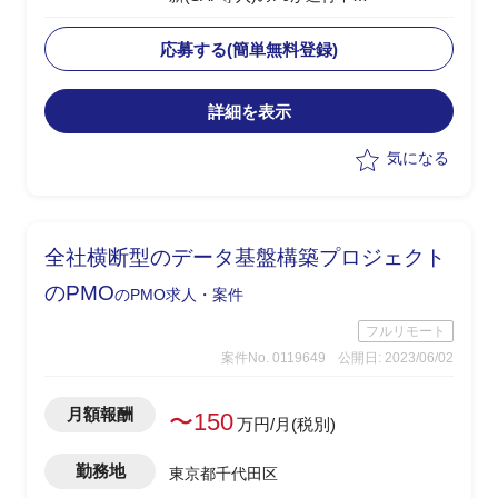
└2024年1月のGoliveを前提に現在は周
辺業務システムの移行フェーズ
応募する(簡単無料登録)
└原価領域を中心に複数領域での移行デ
ータ作成、手順調整およびシステムテス
詳細を表示
ト対応を実施
・受入れテスト、データ調査および作
気になる
成、プログラム調査
・システムにおけるインシデント管理
・進捗、課題管理
・軽微なツール作成(PG)
全社横断型のデータ基盤構築プロジェクト
・関連部門およびベンダーとの調整
・システム本番稼働後のハイパーケア
のPMO
のPMO求人・案件
フルリモート
案件No. 0119649
公開日: 2023/06/02
月額報酬
〜150
万円/月(税別)
勤務地
東京都千代田区