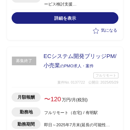
ービス検討支援
・グローバルに通用するメガクラウドと
同等のセキュリティ対策の検討
詳細を表示
・FedRAMP(Level:High)要件の整理
・FedRAMP(High)の対応実態・メガク
気になる
ラウド実装例のデスクトップ調査
・調査結果をもとに実装の基本アーキテ
クチャを文書化、図化
ECシステム開発ブリッジPM/
募集終了
小売業
のPMO求人・案件
フルリモート
案件No. 0137722
公開日: 2025/05/29
月額報酬
〜120
万円/月(税別)
勤務地
フルリモート（在宅) / 有明駅
勤務期間
即日～2025年7月末(延長の可能性あ