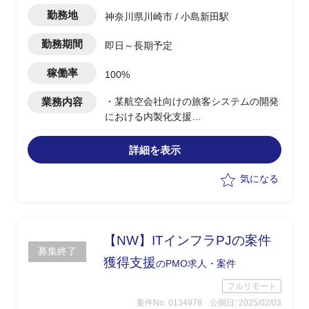
勤務地
神奈川県川崎市 / 小島新田駅
勤務期間
即日～長期予定
稼働率
100%
業務内容
・某航空会社向けの旅客システムの開発
における内製化支援
・PMOの立場としてベンダー側との橋渡
し、ユーザー側各種管理を実施
詳細を表示
・仕様の確認や、エンドユーザー側内で
上がった課題等に対応
気になる
【NW】ITインフラPJの案件
募集終了
獲得支援
のPMO求人・案件
フルリモート
案件No. 0134978
公開日: 2025/02/03