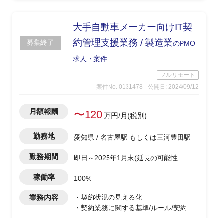
仕様変更を関連システム担当と整理、変
更管理業務
・帳票関連のExcel整備、ユーザーマニ
大手自動車メーカー向けIT契
ュアル作成支援
約管理支援業務 / 製造業
募集終了
のPMO
求人・案件
フルリモート
案件No. 0131478
公開日: 2024/09/12
月額報酬
〜120
万円/月(税別)
勤務地
愛知県 / 名古屋駅 もしくは三河豊田駅
勤務期間
即日～2025年1月末(延長の可能性あ
り)
稼働率
100%
業務内容
・契約状況の見える化
・契約業務に関する基準/ルール/契約締