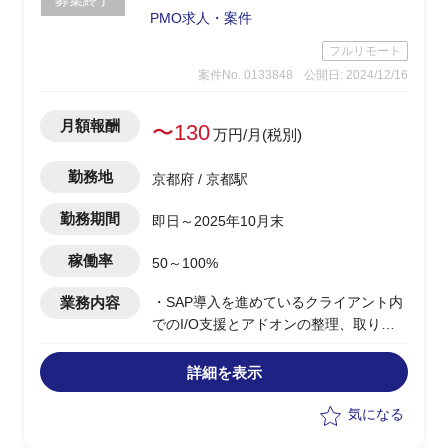
募集終了
PMO求人・案件
フルリモート
案件No. 0133848
公開日: 2024/12/16
月額報酬
〜130
万円/月(税別)
勤務地
京都府 / 京都駅
勤務期間
即日～2025年10月末
稼働率
50～100%
業務内容
・SAP導入を進めているクライアント内
でのI/O支援とアドオンの整理、取りま
とめ支援
・会計領域のモジュールが対象、
詳細を表示
Informaticaベースのデータハブが存在
し、周辺システムは他PKGやホスト、ス
気になる
クラッチシステムなどが混在する中での