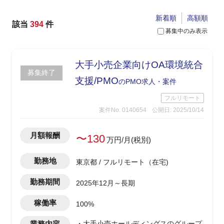
新着順
高額順
該当
394
件
募集中のみ表示
大手小売企業向けOA環境統合
募集終了
支援/PMO
のPMO求人・案件
フルリモート
案件No. 0140654
公開日: 2025/10/14
月額報酬
〜130
万円/月(税別)
勤務地
東京都 / フルリモート（在宅)
勤務期間
2025年12月～長期
稼働率
100%
業務内容
・大手小売ホールディングスのグループ