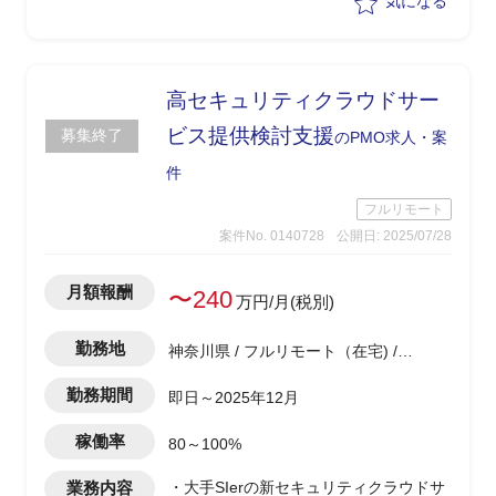
気になる
・想定スケジュールは下記の通り(長期
案件)
-基本計画フェーズ：～2026年6月まで
-要件定義フェーズ：～2027年6月まで
高セキュリティクラウドサー
-設計開発フェーズ：それ以降
ビス提供検討支援
募集終了
のPMO求人・案
件
フルリモート
案件No. 0140728
公開日: 2025/07/28
月額報酬
〜240
万円/月(税別)
勤務地
神奈川県 / フルリモート（在宅) /
undefined駅
勤務期間
即日～2025年12月
稼働率
80～100%
業務内容
・大手SIerの新セキュリティクラウドサ