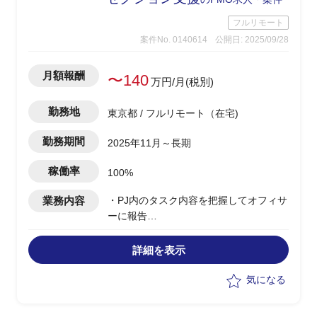
フルリモート
案件No. 0140614
公開日: 2025/09/28
月額報酬
〜140
万円/月(税別)
勤務地
東京都 / フルリモート（在宅)
勤務期間
2025年11月～長期
稼働率
100%
業務内容
・PJ内のタスク内容を把握してオフィサ
ーに報告
・運用チームからの問い合わせに対する
対応
詳細を表示
・FY26にEOSLを迎える機器の把握と対
応方針の確認
気になる
・JIRA/Confluenceの機能を使用した案
件の見える化