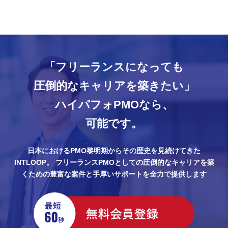
-使用する資料の読み合わせや話の流
れについて、意識合わせの実施
・15:00-16:00 顧客とのお打ち合わ
せ
-逐次通訳での対応
・16:00-18:00 元請内部でお打ち合わ
「フリーランスになっても
せ
圧倒的なキャリアを築きたい」
ハイパフォPMOなら、
可能です。
日本におけるPMO黎明期からその歴史を見続けてきた
INTLOOP。
フリーランスPMOとしての圧倒的なキャリアを築
くための豊富な案件と手厚いサポートを全力で提供します