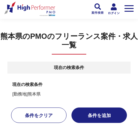
フリーランスPMO人材向け日本最大級のPMOサービス ハイパフォPMO
>
PM
熊本県のPMOのフリーランス案件・求人
一覧
現在の検索条件
現在の検索条件
[勤務地]熊本県
条件をクリア
条件を追加