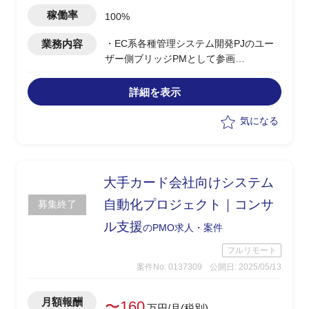
り)
稼働率
100%
業務内容
・EC系各種管理システム開発PJのユー
ザー側ブリッジPMとして参画
・オフショア開発チームとの連携、進捗
管理、ドキュメント管理を担当
詳細を表示
・英語を用いた技術的議論やコードレビ
ューの実施
気になる
・PM体制構築支援、PJ管理プロセスの
強化を担う
・役員向け資料作成やプレゼン対応など
も一部発生
大手カード会社向けシステム
自動化プロジェクト｜コンサ
募集終了
ル支援
のPMO求人・案件
フルリモート
案件No. 0137309
公開日: 2025/05/13
月額報酬
〜160
万円/月(税別)