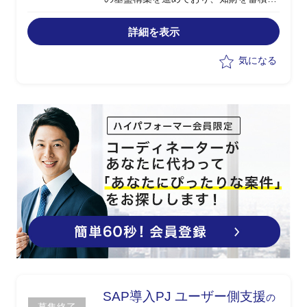
活用できるクラウドサービスのトライア
ル利用するPJ
詳細を表示
・トライアルの計画立案、進め方検討、
トライアル利用中の意見収集、トライア
気になる
ル後の評価整理
・1月より計画/企画、2月3月にて実施と
評価、4月より本格運用
・基盤製品は選定済み
SAP導入PJ ユーザー側支援
の