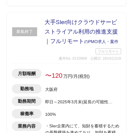
・進捗、品質、生産性、ビジネス価値、
DORAメトリクス等の可視化を目的とし
た、管理ツール機能の検討
・PJ計画書作成
大手SIer向けクラウドサービ
・要件定義、WF作成
ストライアル利用の推進支援
募集終了
｜フルリモート
のPMO求人・案件
フルリモート
案件No. 0133969
公開日: 2024/12/18
月額報酬
〜120
万円/月(税別)
勤務地
大阪府
勤務期間
即日～2025年3月末(延長の可能性あ
り)
稼働率
100%
業務内容
・SIer企業内にて、知財を蓄積するため
の基盤構築を進めており、知財を蓄積・