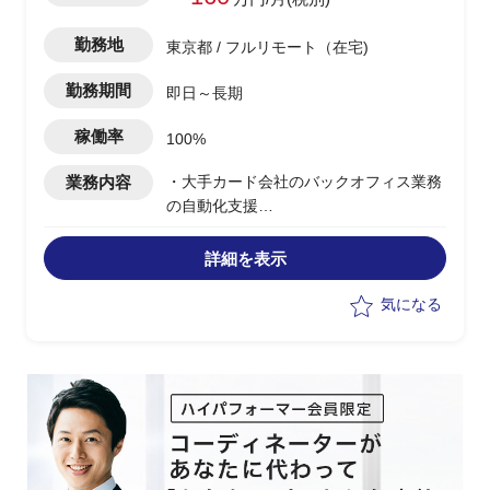
勤務地
東京都 / フルリモート（在宅)
勤務期間
即日～長期
稼働率
100%
業務内容
・大手カード会社のバックオフィス業務
の自動化支援
・現在、カードの再発行業務などマニュ
アルをベースとした人員作業に頼ってし
詳細を表示
まっている状況
・上記のような非効率業務をプロセスか
気になる
ら見直し、自動化しながら効率を上げて
いく取り組みを実施
・AsIsの整理からToBeの提示、方針検討
・対応業務数が142件ある為、全て対応
し今年度中におおよその結果を出すまで
がゴール