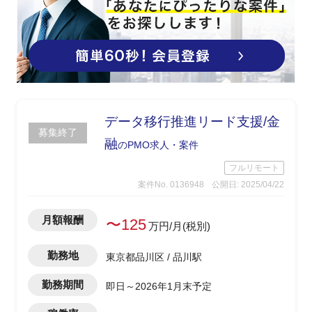
データ移行推進リード支援/金
募集終了
融
のPMO求人・案件
フルリモート
案件No. 0136948
公開日: 2025/04/22
月額報酬
〜125
万円/月(税別)
勤務地
東京都品川区 / 品川駅
勤務期間
即日～2026年1月末予定