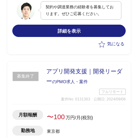
結に至るまでのフロー整理
契約や調達業務の経験者を募集してお
・エンドユーザーへの情報ポータルペー
ります。ぜひご応募ください。
ジ（Sharepointo）を作成しての情報公
開
・エンドユーザー向けの周知活動資料の
詳細を表示
作成
・ソリューションへのPDF化した資料の
気になる
アップロード対応
アプリ開発支援｜開発リーダ
募集終了
ー
のPMO求人・案件
フルリモート
案件No. 0131363
公開日: 2024/09/06
月額報酬
〜100
万円/月(税別)
勤務地
東京都