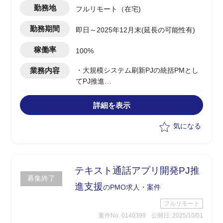
勤務地
フルリモート（在宅)
勤務期間
即日～2025年12月末(延長の可能性有)
稼働率
100%
業務内容
・大規模システム刷新PJの統括PMとし
てPJ推進
・重要システム群の細分化PJ統括と横断
連携のリード
詳細を表示
・長期想定の体制下での課題整理とリス
ク管理
気になる
・部門長/マネージャー/全体PMO/担当エ
ンジニアとの調整役
・プロジェクト概要書/憲章作成、WBS
作成/進捗管理、課題/リスク対応、定例
テキスト通話アプリ開発PJ推
募集終了
報告
進支援
のPMO求人・案件
フルリモート
案件No. 0140399
公開日: 2025/10/01