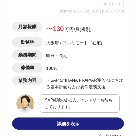
フルリモート
-SQL Server 2022、DataProtetor
案件No. 0139682
公開日: 2025/09/09
月額報酬
〜130
万円/月(税別)
勤務地
大阪府 / フルリモート（在宅)
勤務期間
即日～長期
稼働率
100%
業務内容
・SAP S/4HANA FI-AP/AR導入PJにおけ
る基本計画および要件定義支援
・現在FI-GLのみ稼働中であり、FI-
SAP経験のある方、エントリーお待ち
AP/ARの導入検討中
しております。
・主に会計チームの支援として、FI-
AP/AR領域をご担当いただく予定
-ホストからSAPへの載せ替えに伴う、周
詳細を表示
辺システムとの仕分け連携機能配置の調
整・リーディング