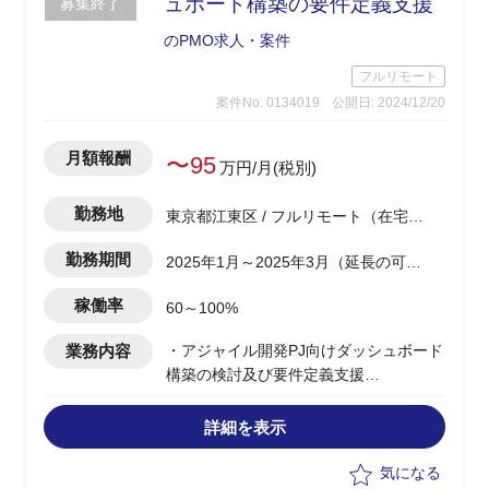
ュボード構築の要件定義支援
募集終了
のPMO求人・案件
フルリモート
案件No. 0134019
公開日: 2024/12/20
月額報酬
〜95
万円/月(税別)
勤務地
東京都江東区 / フルリモート（在宅) /
豊洲駅
勤務期間
2025年1月～2025年3月（延長の可能
性有）
稼働率
60～100%
業務内容
・アジャイル開発PJ向けダッシュボード
構築の検討及び要件定義支援
・アジャイル開発の管理に使用される一
般管理製品は手動での管理分析工数を要
詳細を表示
してしまうため、独自ツールの構築を企
画中
気になる