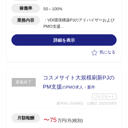
稼働率
50～100%
業務内容
・VDI環境構築PJのアドバイザーおよび
PMO支援
・CADとの親和性を踏まえたVDI環境の
最適化に向けたアドバイス
詳細を表示
・建築業界の業務要件を踏まえたリスク
ヘッジへの検討
気になる
コスメサイト大規模刷新PJの
募集終了
PM支援
のPMO求人・案件
フルリモート
案件No. 0140401
公開日: 2025/10/03
月額報酬
〜75
万円/月(税別)