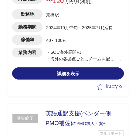
〜120
万円/月(税別)
勤務地
京橋駅
勤務期間
2024年10月中旬～2025年7月(延長可
能性あり)
稼働率
40～100%
業務内容
・SOC海外展開PJ
・海外の各拠点ごとにチームを配し、導
入の推進を行う
・ユーザー側PMOのポジションで参画
詳細を表示
・PJ管理/推進業務
・POCテストパフォーマンスの評価結果
気になる
の取りまとめ
英語通訳支援(ベンダー側
募集終了
PMO補佐)
のPMO求人・案件
フルリモート