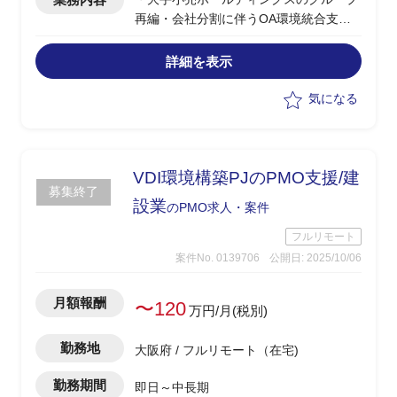
再編・会社分割に伴うOA環境統合支援
・PC/モバイル、M365、VDI、NW等の
分離・再構築を行うプロジェクト
詳細を表示
・現在要件定義フェーズの為、プロジェ
クト全体を通じての業務を行う
気になる
・主に運用要件の整理や運用設計書の策
定等、運用移管のための検討業務
・（元請企業社員の配下にて）各フェー
ズにおける各種アウトプットの作成
VDI環境構築PJのPMO支援/建
募集終了
・課題の洗い出しおよび対応策の検討、
設業
のPMO求人・案件
整理
フルリモート
案件No. 0139706
公開日: 2025/10/06
月額報酬
〜120
万円/月(税別)
勤務地
大阪府 / フルリモート（在宅)
勤務期間
即日～中長期