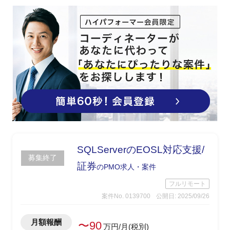
・Excel機能を使った予実管理表の作成
・SW構成管理の妥当性のチェック
・環境/削除WBSの精査
SQLServerのEOSL対応支援/
募集終了
証券
のPMO求人・案件
フルリモート
案件No. 0139700
公開日: 2025/09/26
月額報酬
〜90
万円/月(税別)