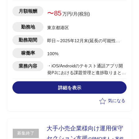
月額報酬
〜85
万円/月(税別)
勤務地
東京都港区
勤務期間
即日～2025年12月末(延長の可能性あ
り)
稼働率
100%
業務内容
・iOS/Androidのテキスト通話アプリ開
発PJにおける課題管理と進捗取りまとめ
・品質向上と開発スピード加速のための
優先順位付けと工程管理
詳細を表示
・週次定例のファシリテーションとリモ
ート体制での状況把握
気になる
・PMポジションとしての要件定義/概要
設計/テスト推進
・テスター管理とアプリ申請対応
大手小売企業様向け運用保守
募集終了
セクション支援
のPMO求人・案件