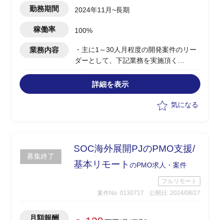
勤務期間
2024年11月~長期
稼働率
100%
業務内容
・主に1～30人月程度の開発案件のリー
ダーとして、下記業務を実施頂く
・企画者や開発チームと協業してビジネ
ス検討フェーズから、要件定義、リリー
詳細を表示
スまで推進
・システム障害対応や多数のステークホ
気になる
ルダーとの調整
・メンバーの成果物レビュー
・テスト設計や支援、仕様調査、障害対
応の迅速なとりまとめやエスカレーショ
SOC海外展開PJのPMO支援/
募集終了
ン、運用改善や開発プロセスの磨き込み
基本リモート
のPMO求人・案件
等
フルリモート
案件No. 0130717
公開日: 2024/08/27
月額報酬