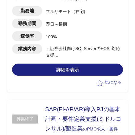
勤務地
フルリモート（在宅)
勤務期間
即日～長期
稼働率
100%
業務内容
・証券会社向けSQLServerのEOSL対応
支援
・元請けプロパの代替としてPMO及び一
部PLを担当
詳細を表示
・プロジェクト管理資料の作成支援
・課題/リスクの抽出および管理
気になる
・作業進捗管理
・Windows Serverに関する設計レビュ
ー、手順レビュー
・導入機器、OS、MW
SAP(FI-AP/AR)導入PJの基本
-SDF280、ProLiant DL Server、
計画・要件定義支援(ミドルコ
募集終了
StoreOnce、XP8、FCスイッチ、FC-IP
ンサル)/製造業
スイッチ
のPMO求人・案件
-Windows Server 2022