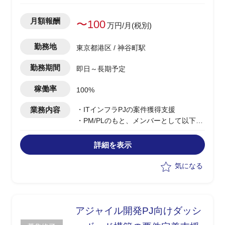
月額報酬
〜100
万円/月(税別)
勤務地
東京都港区 / 神谷町駅
勤務期間
即日～長期予定
稼働率
100%
業務内容
・ITインフラPJの案件獲得支援
・PM/PLのもと、メンバーとして以下の
業務を実施
-NWの構成検討
詳細を表示
-営業担当からの見積依頼に対する製品
調査、見積回答フォロー
気になる
-製品ベンダーへの問い合わせ
※案件が受注された場合、メンバーとし
てご参画いただく場合がございます。
アジャイル開発PJ向けダッシ