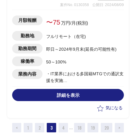
案件No. 0130358
公開日: 2024/08/09
月額報酬
〜75
万円/月(税別)
勤務地
フルリモート（在宅)
勤務期間
即日～2024年9月末(延長の可能性有)
稼働率
50～100%
業務内容
・IT業界における多国籍MTGでの通訳支
援を実施
・現状PMOとして取りまとめている方の
英語力に課題があり、そこの解決を目的
詳細を表示
とする
・参加メンバー国籍：フランス、ドイ
気になる
ツ、イスラエル、韓国、など
＜1日の想定スケジュール＞
<
1
2
3
4
18
19
20
>
・14:00-15:00 元請内部で事前お打ち
...
合わせ