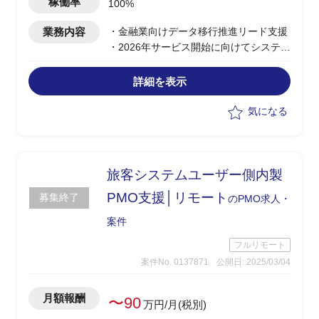
稼働率
100%
業務内容
・金融業向けデータ移行推進リード支援
・2026年サービス開始に向けてシステム
移行切替計画中
・他システムからのデータ移行、システ
詳細を表示
ム切替を計画統制
・データ移行、システム切替の計画、調
気になる
整
・移行切替リハーサル/本番の取り纏め計
画、統制等
旅客システムユーザー側内製
PMO支援│リモート
募集終了
のPMO求人・
案件
フルリモート
案件No. 0137871
公開日: 2025/03/04
月額報酬
〜90
万円/月(税別)