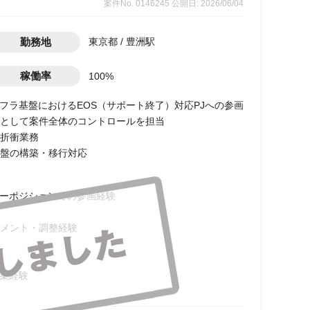
案件No. 0146245
公開日: 2026/06/04
勤務地
東京都 / 豊洲駅
稼働率
100%
フラ基盤におけるEOS（サポート終了）対応PJへの参画
として案件全体のコントロールを担当
折衝業務
盤の構築・移行対応
ダーポジションでの参画経験
メント・調整経験
構築経験