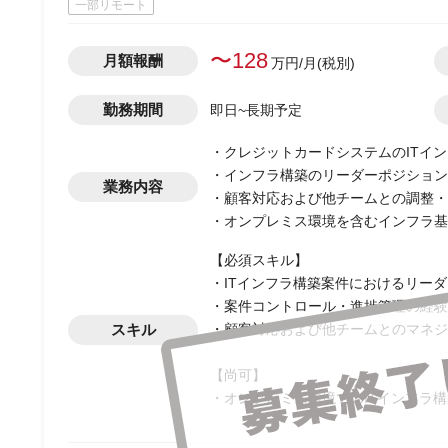
一部リモート
〜128
月額報酬
万円/月(税別)
勤務期間
即日~長期予定
・クレジットカードシステムのITイン
・インフラ構築のリーダーポジション
業務内容
・顧客対応および他チームとの調整・
・オンプレミス環境を含むインフラ基
【必須スキル】
・ITインフラ構築案件におけるリー
・案件コントロール・進捗管理の経験
スキル
・顧客対応および他チームとのマネジ
【尚可】
・オンプレミス環境でのITインフラ