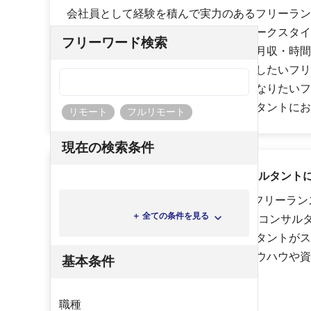
会社員として経験を積んで実力のあるフリーラン
の時間・自由を大切にした働き方（ワークスタイ
フリーワード検索
スコンサルタント、市場価値や年収・月収・時間
ンスコンサルタント、スキルアップをしたいフリ
ト、安定して案件に参画できるようになりたいフ
トなど、様々なフリーランスコンサルタントにお
リモート
フルリモート
現在の検索条件
ハイパフォPMOはフリーランスコンサルタント
ハイパフォPMOでは、「PMO特集 〜フリーラ
＋ 全ての条件を見る
ておくべきPMOの役割〜」や「優秀なコンサル
のワナ」などのフリーランスコンサルタントがス
ステップアップさせるために必要なノウハウや資
基本条件
す。
職種