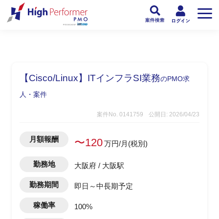
フリーランスPMO人材向け日本最大級のPMOサービス ハイパフォPMO
>
PM
【Cisco/Linux】ITインフラSI業務
のPMO求
人・案件
案件No. 0141759
公開日: 2026/04/23
月額報酬
〜120
万円/月(税別)
勤務地
大阪府 / 大阪駅
勤務期間
即日～中長期予定
稼働率
100%