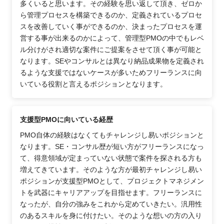
多くいると思います。その経験を思い返して頂き、ゼロか
ら管理プロセスを構築できるのか、定義されているプロセ
スを改善していく事ができるのか、決まったプロセスを運
営する事が出来るのかによって、管理型PMOの中でもレベ
ル分けがされ適切な案件にご提案をさせて頂く事が可能と
なります。SEやコンサルとは異なり納品成果物を定義され
るような支援ではないケースが多いためフリーランスに向
いている役割と言えるポジションとなります。
支援型PMOに向いている経歴
PMO自体の経験はなくてもチャレンジし易いポジションと
なります。SE・コンサル歴が短い方がフリーランスになっ
て、得意領域が定まっていない状態で案件を探される方も
増えてきています。そのような方が最初チャレンジし易い
ポジションが支援型PMOとして、プロジェクトマネジメン
トを武器にキャリアアップを目指せます。フリーランスに
なったが、自分の強みをこれから定めていきたい。汎用性
のあるスキルを身に付けたい。そのような想いの方の入り