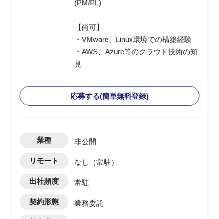
(PM/PL)
【尚可】
・VMware、Linux環境での構築経験
・AWS、Azure等のクラウド技術の知
見
応募する(簡単無料登録)
業種
非公開
リモート
なし（常駐）
出社頻度
常駐
契約形態
業務委託