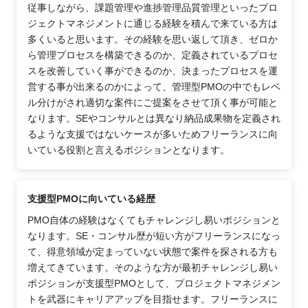
従事しながら、課題管理や進捗管理品質管理といったプロ
ジェクトマネジメントに通じる経験を積んで来ている方は
多くいると思います。その経験を思い返して頂き、ゼロか
ら管理プロセスを構築できるのか、定義されているプロセ
スを改善していく事ができるのか、決まったプロセスを運
営する事が出来るのかによって、管理型PMOの中でもレベ
ル分けがされ適切な案件にご提案をさせて頂く事が可能と
なります。SEやコンサルとは異なり納品成果物を定義され
るような支援ではないケースが多いためフリーランスに向
いている役割と言えるポジションとなります。
支援型PMOに向いている経歴
PMO自体の経験はなくてもチャレンジし易いポジションと
なります。SE・コンサル歴が短い方がフリーランスになっ
て、得意領域が定まっていない状態で案件を探される方も
増えてきています。そのような方が最初チャレンジし易い
ポジションが支援型PMOとして、プロジェクトマネジメン
トを武器にキャリアアップを目指せます。フリーランスに