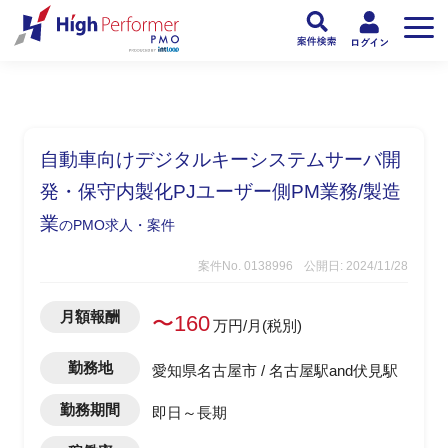
フリーランスPMO人材向け日本最大級のPMOサービス ハイパフォPMO
>
PM
自動車向けデジタルキーシステムサーバ開
発・保守内製化PJユーザー側PM業務/製造
業
のPMO求人・案件
案件No. 0138996
公開日: 2024/11/28
月額報酬
〜160
万円/月(税別)
勤務地
愛知県名古屋市 / 名古屋駅and伏見駅
勤務期間
即日～長期