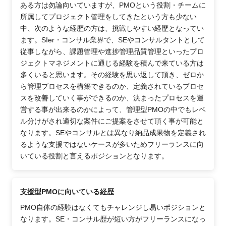
ある方は勿論向いていますが、PMOという役割・チームに
所属してプロジェクト管理をしてきたという方も少ない
中、次のような経歴の方は、挑戦しやすい経歴となってい
ます。SIer・コンサル業界で、SEやコンサルタントとして
従事しながら、課題管理や進捗管理品質管理といったプロ
ジェクトマネジメントに通じる経験を積んで来ている方は
多くいると思います。その経験を思い返して頂き、ゼロか
ら管理プロセスを構築できるのか、定義されているプロセ
スを改善していく事ができるのか、決まったプロセスを運
営する事が出来るのかによって、管理型PMOの中でもレベ
ル分けがされ適切な案件にご提案をさせて頂く事が可能と
なります。SEやコンサルとは異なり納品成果物を定義され
るような支援ではないケースが多いためフリーランスに向
いている役割と言えるポジションとなります。
支援型PMOに向いている経歴
PMO自体の経験はなくてもチャレンジし易いポジションと
なります。SE・コンサル歴が短い方がフリーランスになっ