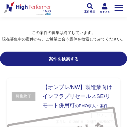
フリーランスPMO人材向け日本最大級のPMOサービス ハイパフォPMO
>
PM
この案件の募集は終了しています。
現在募集中の案件から、ご希望に合う案件を検索してみてください。
案件を検索する
【オンプレ/NW】製造業向け
インフラプリセールスSE/リ
募集終了
モート併用可
のPMO求人・案件
一部リモート
案件No. 0138619
公開日: 2025/07/02