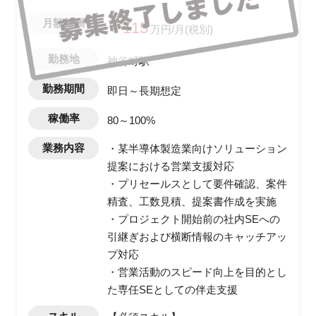
月額報酬
〜115
万円/月(税別)
勤務地
神谷町駅
勤務期間
即日～長期想定
稼働率
80～100%
業務内容
・某半導体製造業向けソリューション
提案における営業支援対応
・プリセールスとして要件確認、案件
精査、工数見積、提案書作成を実施
・プロジェクト開始前の社内SEへの
引継ぎおよび横断情報のキャッチアッ
プ対応
・営業活動のスピード向上を目的とし
た専任SEとしての伴走支援