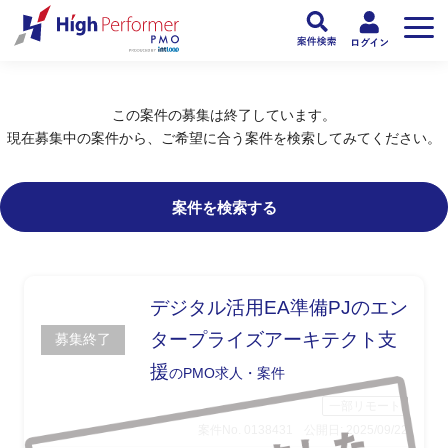
フリーランスPMO人材向け日本最大級のPMOサービス ハイパフォPMO
>
PM
この案件の募集は終了しています。
現在募集中の案件から、ご希望に合う案件を検索してみてください。
案件を検索する
デジタル活用EA準備PJのエン
タープライズアーキテクト支
募集終了
援
のPMO求人・案件
一部リモート
案件No. 0138431
公開日: 2025/09/22