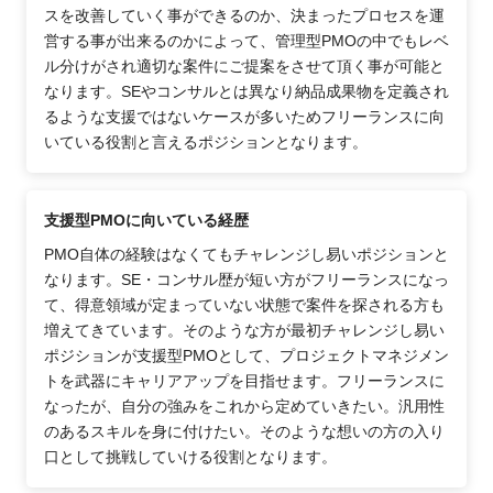
スを改善していく事ができるのか、決まったプロセスを運
営する事が出来るのかによって、管理型PMOの中でもレベ
ル分けがされ適切な案件にご提案をさせて頂く事が可能と
なります。SEやコンサルとは異なり納品成果物を定義され
るような支援ではないケースが多いためフリーランスに向
いている役割と言えるポジションとなります。
支援型PMOに向いている経歴
PMO自体の経験はなくてもチャレンジし易いポジションと
なります。SE・コンサル歴が短い方がフリーランスになっ
て、得意領域が定まっていない状態で案件を探される方も
増えてきています。そのような方が最初チャレンジし易い
ポジションが支援型PMOとして、プロジェクトマネジメン
トを武器にキャリアアップを目指せます。フリーランスに
なったが、自分の強みをこれから定めていきたい。汎用性
のあるスキルを身に付けたい。そのような想いの方の入り
口として挑戦していける役割となります。