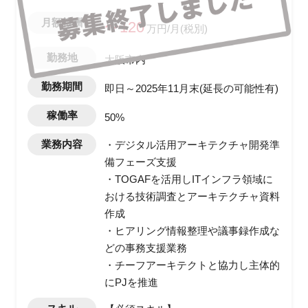
月額報酬
〜120
万円/月(税別)
勤務地
大阪市内
勤務期間
即日～2025年11月末(延長の可能性有)
稼働率
50%
業務内容
・デジタル活用アーキテクチャ開発準
備フェーズ支援
・TOGAFを活用しITインフラ領域に
おける技術調査とアーキテクチャ資料
作成
・ヒアリング情報整理や議事録作成な
どの事務支援業務
・チーフアーキテクトと協力し主体的
にPJを推進