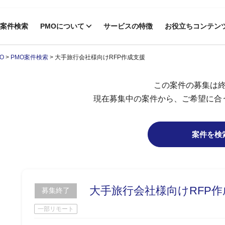
案件検索
PMOについて
サービスの特徴
お役立ちコンテン
O
>
PMO案件検索
>
大手旅行会社様向けRFP作成支援
この案件の募集は
現在募集中の案件から、ご希望に合
案件を検
大手旅行会社様向けRFP作
募集終了
一部リモート