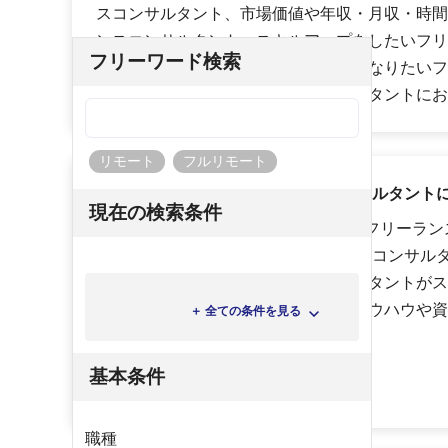
スコンサルタント、市場価値や年収・月収・時間
ンスコンサルタント、スキルアップをしたいフリ
フリーワード検索
ト、安定して案件に参画できるようになりたいフ
トなど、様々なフリーランスコンサルタントにお
リモート
フルリモート
ハイパフォPMOはフリーランスコンサルタント
現在の検索条件
ハイパフォPMOでは、「PMO特集 〜フリーラ
ておくべきPMOの役割〜」や「優秀なコンサル
のワナ」などのフリーランスコンサルタントがス
ステップアップさせるために必要なノウハウや資
＋ 全ての条件を見る
す。
基本条件
職種