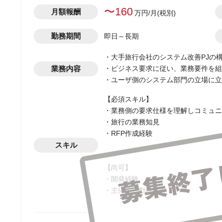
〜160
月額報酬
万円/月(税別)
勤務期間
即日～長期
・大手旅行会社のシステム改善PJの
業務内容
・ビジネス要求に従い、業務要件を組
・ユーザ側のシステム部門の立場に立
【必須スキル】
・業務側の要求仕様を理解しコミュニ
・旅行の業務知見
・RFP作成経験
スキル
【尚可】
・開発経験
・主体的に動ける方