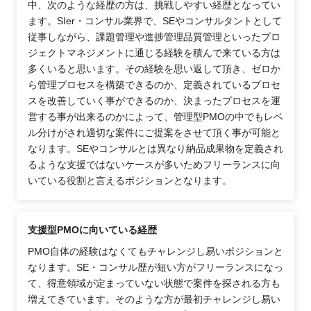
中、次のような経歴の方は、挑戦しやすい経歴となってい
ます。SIer・コンサル業界で、SEやコンサルタントとして
従事しながら、課題管理や進捗管理品質管理といったプロ
ジェクトマネジメントに通じる経験を積んで来ている方は
多くいると思います。その経験を思い返して頂き、ゼロか
ら管理プロセスを構築できるのか、定義されているプロセ
スを改善していく事ができるのか、決まったプロセスを運
営する事が出来るのかによって、管理型PMOの中でもレベ
ル分けがされ適切な案件にご提案をさせて頂く事が可能と
なります。SEやコンサルとは異なり納品成果物を定義され
るような支援ではないケースが多いためフリーランスに向
いている役割と言えるポジションとなります。
支援型PMOに向いている経歴
PMO自体の経験はなくてもチャレンジし易いポジションと
なります。SE・コンサル歴が短い方がフリーランスになっ
て、得意領域が定まっていない状態で案件を探される方も
増えてきています。そのような方が最初チャレンジし易い