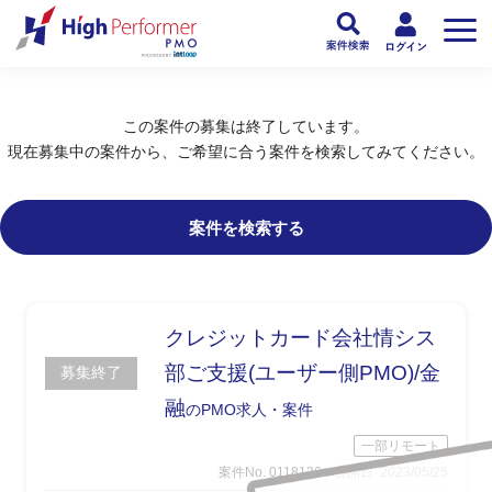
フリーランスPMO人材向け日本最大級のPMOサービス ハイパフォPMO
>
PM
この案件の募集は終了しています。
現在募集中の案件から、ご希望に合う案件を検索してみてください。
案件を検索する
クレジットカード会社情シス
部ご支援(ユーザー側PMO)/金
募集終了
融
のPMO求人・案件
一部リモート
案件No. 0118126
公開日: 2023/05/25