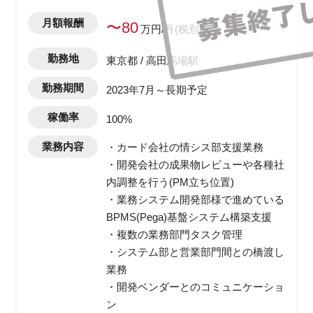
月額報酬
〜80
万円/月(税別)
勤務地
東京都 / 高田馬場駅
勤務期間
2023年7月～長期予定
稼働率
100%
業務内容
・カード会社の情シス部支援業務
・開発会社の成果物レビューや各種社
内調整を行う(PM立ち位置)
・業務システム開発部様で進めている
BPMS(Pega)基盤システム構築支援
・複数の業務部門タスク管理
・システム部と営業部門間との橋渡し
業務
・開発ベンダーとのコミュニケーショ
ン