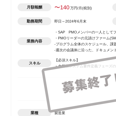
〜140
月額報酬
万円/月(税別)
勤務期間
即日～2024年6月末
・SAP PMOメンバーの一人として
・PMOリーダーの元請けファーム(S
業務内容
-プログラム全体のスケジュール、課
-週次の会議体に沿った、ドキュメン
【必須スキル】
スキル
・大規模システム要件定義フェーズの
業種
製造業