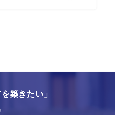
アを築きたい」
。