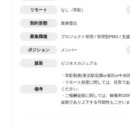
リモート
なし（常駐）
契約形態
業務委託
募集職種
プロジェクト管理 / 管理型PMO / 支
ポジション
メンバー
服装
ビジネスカジュアル
・常駐勤務(東京駅近隣or港区or中央
・リモート頻度に関しては、目安であ
備考
ください。
・ご報酬金額に関しては、稼働率10
金額であり上下する可能性もございま