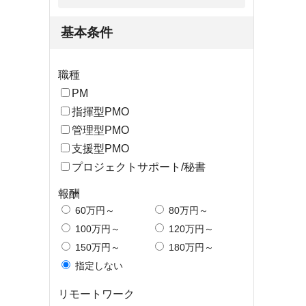
基本条件
職種
PM
指揮型PMO
管理型PMO
支援型PMO
プロジェクトサポート/秘書
報酬
60万円～
80万円～
100万円～
120万円～
150万円～
180万円～
指定しない
リモートワーク