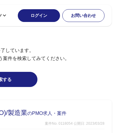
ツ
ログイン
お問い合わせ
終了しています。
う案件を検索してみてください。
索する
)/製造業
のPMO求人・案件
案件No. 0118054
公開日: 2023/03/28