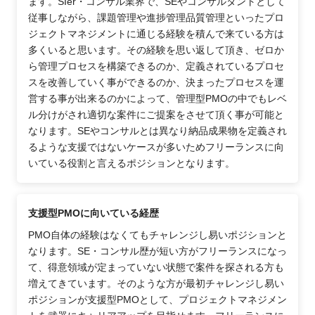
ます。SIer・コンサル業界で、SEやコンサルタントとして
従事しながら、課題管理や進捗管理品質管理といったプロ
ジェクトマネジメントに通じる経験を積んで来ている方は
多くいると思います。その経験を思い返して頂き、ゼロか
ら管理プロセスを構築できるのか、定義されているプロセ
スを改善していく事ができるのか、決まったプロセスを運
営する事が出来るのかによって、管理型PMOの中でもレベ
ル分けがされ適切な案件にご提案をさせて頂く事が可能と
なります。SEやコンサルとは異なり納品成果物を定義され
るような支援ではないケースが多いためフリーランスに向
いている役割と言えるポジションとなります。
支援型PMOに向いている経歴
PMO自体の経験はなくてもチャレンジし易いポジションと
なります。SE・コンサル歴が短い方がフリーランスになっ
て、得意領域が定まっていない状態で案件を探される方も
増えてきています。そのような方が最初チャレンジし易い
ポジションが支援型PMOとして、プロジェクトマネジメン