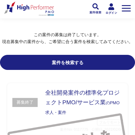
フリーランスPMO人材向け日本最大級のPMOサービス ハイパフォPMO
>
PM
この案件の募集は終了しています。
現在募集中の案件から、ご希望に合う案件を検索してみてください。
案件を検索する
全社開発案件の標準化プロジ
ェクトPMO/サービス業
募集終了
のPMO
求人・案件
フルリモート
案件No. 0117775
公開日: 2022/02/04