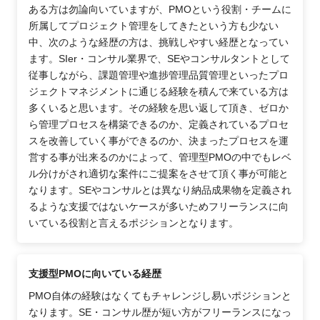
ある方は勿論向いていますが、PMOという役割・チームに
所属してプロジェクト管理をしてきたという方も少ない
中、次のような経歴の方は、挑戦しやすい経歴となってい
ます。SIer・コンサル業界で、SEやコンサルタントとして
従事しながら、課題管理や進捗管理品質管理といったプロ
ジェクトマネジメントに通じる経験を積んで来ている方は
多くいると思います。その経験を思い返して頂き、ゼロか
ら管理プロセスを構築できるのか、定義されているプロセ
スを改善していく事ができるのか、決まったプロセスを運
営する事が出来るのかによって、管理型PMOの中でもレベ
ル分けがされ適切な案件にご提案をさせて頂く事が可能と
なります。SEやコンサルとは異なり納品成果物を定義され
るような支援ではないケースが多いためフリーランスに向
いている役割と言えるポジションとなります。
支援型PMOに向いている経歴
PMO自体の経験はなくてもチャレンジし易いポジションと
なります。SE・コンサル歴が短い方がフリーランスになっ