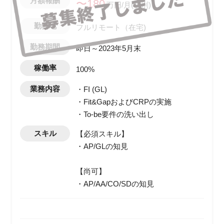
月額報酬
〜180
万円/月(税別)
勤務地
フルリモート（在宅)
勤務期間
即日～2023年5月末
稼働率
100%
業務内容
・FI (GL)
・Fit&GapおよびCRPの実施
・To-be要件の洗い出し
スキル
【必須スキル】
・AP/GLの知見
【尚可】
・AP/AA/CO/SDの知見