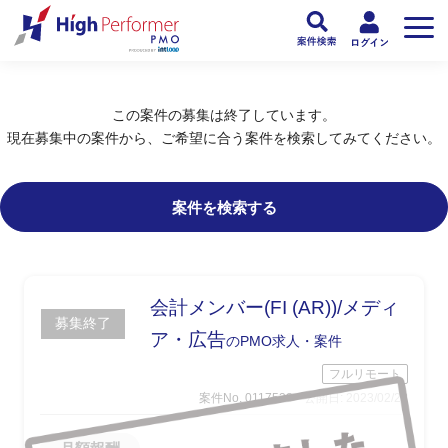
フリーランスPMO人材向け日本最大級のPMOサービス ハイパフォPMO
>
PM
この案件の募集は終了しています。
現在募集中の案件から、ご希望に合う案件を検索してみてください。
案件を検索する
会計メンバー(FI (AR))/メディ
募集終了
ア・広告
のPMO求人・案件
フルリモート
案件No. 0117538
公開日: 2023/02/22