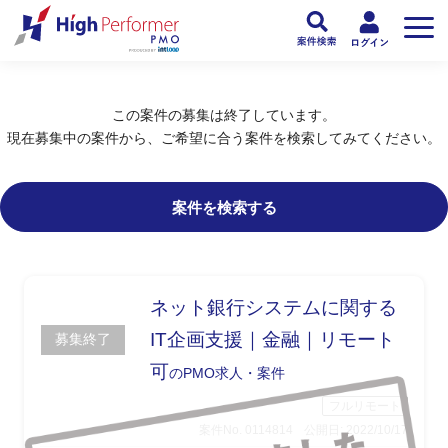
フリーランスPMO人材向け日本最大級のPMOサービス ハイパフォPMO
>
PM
この案件の募集は終了しています。
現在募集中の案件から、ご希望に合う案件を検索してみてください。
案件を検索する
ネット銀行システムに関する
IT企画支援｜金融｜リモート
募集終了
可
のPMO求人・案件
フルリモート
案件No. 0114814
公開日: 2022/10/17