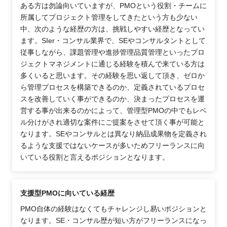
ある方は勿論向いていますが、PMOという役割・チームに
所属してプロジェクト管理をしてきたという方も少ない
中、次のような経歴の方は、挑戦しやすい経歴となってい
ます。SIer・コンサル業界で、SEやコンサルタントとして
従事しながら、課題管理や進捗管理品質管理といったプロ
ジェクトマネジメントに通じる経験を積んで来ている方は
多くいると思います。その経験を思い返して頂き、ゼロか
ら管理プロセスを構築できるのか、定義されているプロセ
スを改善していく事ができるのか、決まったプロセスを運
営する事が出来るのかによって、管理型PMOの中でもレベ
ル分けがされ適切な案件にご提案をさせて頂く事が可能と
なります。SEやコンサルとは異なり納品成果物を定義され
るような支援ではないケースが多いためフリーランスに向
いている役割と言えるポジションとなります。
支援型PMOに向いている経歴
PMO自体の経験はなくてもチャレンジし易いポジションと
なります。SE・コンサル歴が短い方がフリーランスになっ