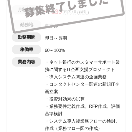
月額報酬
〜130
万円/月(税別)
勤務地
東京都
勤務期間
即日～長期
稼働率
60～100%
業務内容
・ネット銀行のカスタマーサポート業
務に関するIT企画支援プロジェクト
・導入システム関連の企画業務
・コンタクトセンター関連の新規IT企
画立案
・投資対効果の試算
・業務要件定義作成、RFP作成、評価
基準検討
・システム導入後業務フローの検討、
作成（業務フロー図の作成）