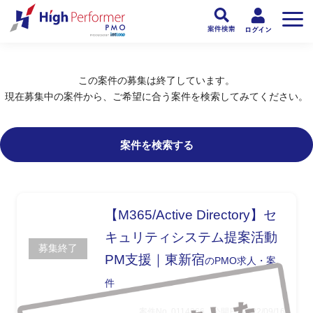
フリーランスPMO人材向け日本最大級のPMOサービス ハイパフォPMO
>
PM
この案件の募集は終了しています。
現在募集中の案件から、ご希望に合う案件を検索してみてください。
案件を検索する
【M365/Active Directory】セ
キュリティシステム提案活動
募集終了
PM支援｜東新宿
のPMO求人・案
件
案件No. 0114266
公開日: 2022/09/16