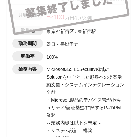
月額報酬
〜100
万円/月(税別)
勤務地
東京都新宿区 / 東新宿駅
勤務期間
即日～長期予定
稼働率
100%
業務内容
Microsoft365 E5Security領域の
Solutionを中心とした顧客への提案活
動支援・システムインテグレーション
全般
・Microsoft製品のデバイス管理/セキ
ュリティ/認証基盤/に関するPJのPM
業務
～業務内容は以下を想定～
・システム設計、構築