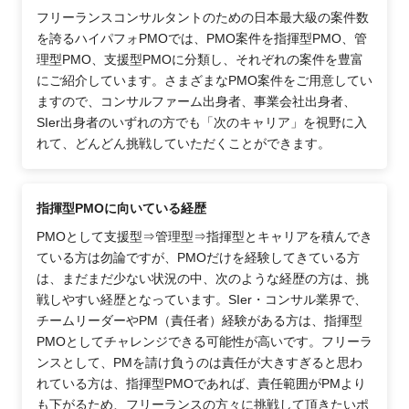
フリーランスコンサルタントのための日本最大級の案件数
を誇るハイパフォPMOでは、PMO案件を指揮型PMO、管
理型PMO、支援型PMOに分類し、それぞれの案件を豊富
にご紹介しています。さまざまなPMO案件をご用意してい
ますので、コンサルファーム出身者、事業会社出身者、
SIer出身者のいずれの方でも「次のキャリア」を視野に入
れて、どんどん挑戦していただくことができます。
指揮型PMOに向いている経歴
PMOとして支援型⇒管理型⇒指揮型とキャリアを積んでき
ている方は勿論ですが、PMOだけを経験してきている方
は、まだまだ少ない状況の中、次のような経歴の方は、挑
戦しやすい経歴となっています。SIer・コンサル業界で、
チームリーダーやPM（責任者）経験がある方は、指揮型
PMOとしてチャレンジできる可能性が高いです。フリーラ
ンスとして、PMを請け負うのは責任が大きすぎると思わ
れている方は、指揮型PMOであれば、責任範囲がPMより
も下がるため、フリーランスの方々に挑戦して頂きたいポ