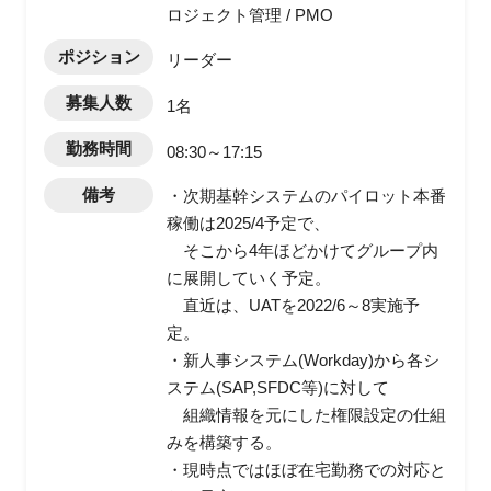
ロジェクト管理 / PMO
ポジション
リーダー
募集人数
1名
勤務時間
08:30～17:15
備考
・次期基幹システムのパイロット本番
稼働は2025/4予定で、
そこから4年ほどかけてグループ内
に展開していく予定。
直近は、UATを2022/6～8実施予
定。
・新人事システム(Workday)から各シ
ステム(SAP,SFDC等)に対して
組織情報を元にした権限設定の仕組
みを構築する。
・現時点ではほぼ在宅勤務での対応と