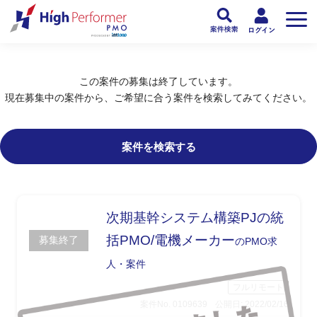
フリーランスPMO人材向け日本最大級のPMOサービス ハイパフォPMO
>
PM
この案件の募集は終了しています。
現在募集中の案件から、ご希望に合う案件を検索してみてください。
案件を検索する
次期基幹システム構築PJの統
括PMO/電機メーカー
募集終了
のPMO求
人・案件
フルリモート
案件No. 0109639
公開日: 2022/02/16