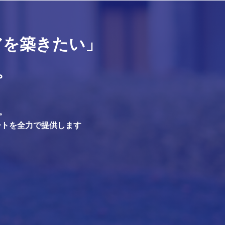
アを築きたい」
。
。
ートを全力で提供します