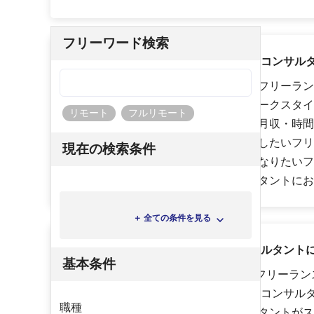
フリーワード検索
ハイパフォPMOはこんなフリーランスコンサル
会社員として経験を積んで実力のあるフリーラン
の時間・自由を大切にした働き方（ワークスタイ
リモート
フルリモート
スコンサルタント、市場価値や年収・月収・時間
ンスコンサルタント、スキルアップをしたいフリ
現在の検索条件
ト、安定して案件に参画できるようになりたいフ
トなど、様々なフリーランスコンサルタントにお
＋ 全ての条件を見る
ハイパフォPMOはフリーランスコンサルタント
基本条件
ハイパフォPMOでは、「PMO特集 〜フリーラ
ておくべきPMOの役割〜」や「優秀なコンサル
職種
のワナ」などのフリーランスコンサルタントがス