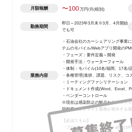
〜100
月額報酬
万円/月(税別)
即日～2023年3月末※3月、4月開始
勤務期間
でも可
・石油会社のカーシェアリング事業に
テムのモバイル/Webアプリ開発のPM
・フェーズ：要件定義～開発
・開発手法：ウォーターフォール
・体制：モバイル(10名/福岡、17名/
業務内容
・各種管理(進捗、課題、リスク、コス
・ミーティングファシリテーション
・ドキュメント作成(Word、Excel、Powe
・ベンダーコントロール
※現在は感染防止の観点からフルリモ
回程度のオンサイト業務が発生する場
【必須スキル】
・プロジェクトマネジメント経験(3年