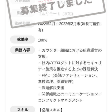
月額報酬
〜120
万円/月(税別)
勤務地
フルリモート（在宅)
勤務期間
2022年1月～2022年2月末(延長可能性
有)
稼働率
100%
業務内容
・カウンター組織における組織運営の
支援、
・社内のプロダクトに対するセキュリ
ティ施策を推進する上での課題解決
・PMO（会議ファシリテーション、
進捗管理、課題管理）
・課題解決支援
・関係組織とのコミュニケーション・
コンフリクトマネジメント
スキル
【必須スキル】