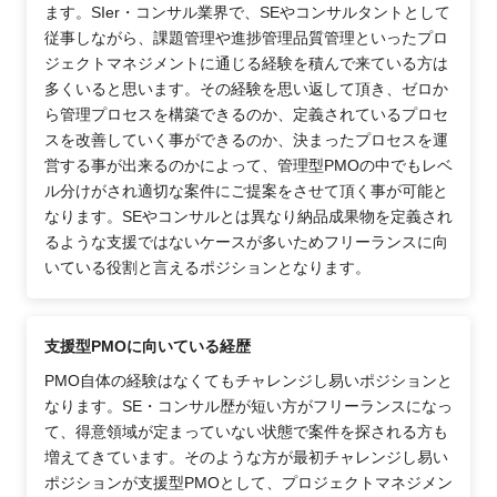
ます。SIer・コンサル業界で、SEやコンサルタントとして
従事しながら、課題管理や進捗管理品質管理といったプロ
ジェクトマネジメントに通じる経験を積んで来ている方は
多くいると思います。その経験を思い返して頂き、ゼロか
ら管理プロセスを構築できるのか、定義されているプロセ
スを改善していく事ができるのか、決まったプロセスを運
営する事が出来るのかによって、管理型PMOの中でもレベ
ル分けがされ適切な案件にご提案をさせて頂く事が可能と
なります。SEやコンサルとは異なり納品成果物を定義され
るような支援ではないケースが多いためフリーランスに向
いている役割と言えるポジションとなります。
支援型PMOに向いている経歴
PMO自体の経験はなくてもチャレンジし易いポジションと
なります。SE・コンサル歴が短い方がフリーランスになっ
て、得意領域が定まっていない状態で案件を探される方も
増えてきています。そのような方が最初チャレンジし易い
ポジションが支援型PMOとして、プロジェクトマネジメン