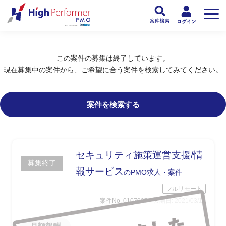
フリーランスPMO人材向け日本最大級のPMOサービス ハイパフォPMO
>
PM
この案件の募集は終了しています。
現在募集中の案件から、ご希望に合う案件を検索してみてください。
案件を検索する
セキュリティ施策運営支援/情
募集終了
報サービス
のPMO求人・案件
フルリモート
案件No. 0107907
公開日: 2021/03/10