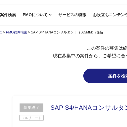
案件検索
PMOについて
サービスの特徴
お役立ちコンテン
O
>
PMO案件検索
>
SAP S4/HANAコンサルタント（SD/MM）/食品
この案件の募集は
現在募集中の案件から、ご希望に合
案件を検
SAP S4/HANAコンサル
募集終了
フルリモート