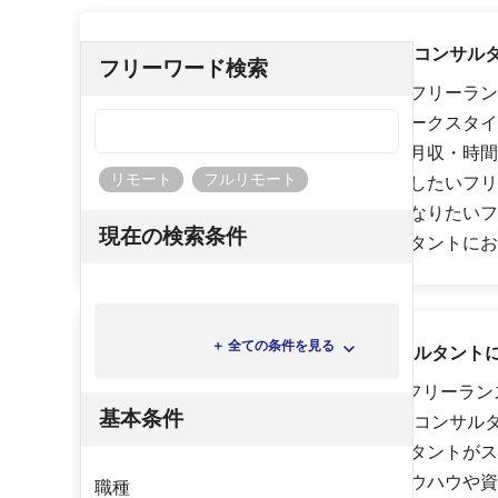
ハイパフォPMOはこんなフリーランスコンサル
フリーワード検索
会社員として経験を積んで実力のあるフリーラン
の時間・自由を大切にした働き方（ワークスタイ
スコンサルタント、市場価値や年収・月収・時間
リモート
フルリモート
ンスコンサルタント、スキルアップをしたいフリ
ト、安定して案件に参画できるようになりたいフ
現在の検索条件
トなど、様々なフリーランスコンサルタントにお
＋ 全ての条件を見る
ハイパフォPMOはフリーランスコンサルタント
ハイパフォPMOでは、「PMO特集 〜フリーラ
基本条件
ておくべきPMOの役割〜」や「優秀なコンサル
のワナ」などのフリーランスコンサルタントがス
ステップアップさせるために必要なノウハウや資
職種