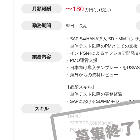
〜180
月額報酬
万円/月(税別)
勤務期間
即日～長期
・SAP S4/HANA導入 SD・MMコン
・単体テスト以降のPMとしての支援
・インドSIerによるオフショア開発支
業務内容
・PMO運営支援
・日本向け導入テンプレートをUS/ASIA-
・海外からの資料レビュー
【必須スキル】
・単体テスト以降の実務経験
・SAPにおけるSD/MMモジュール
スキル
【尚可】
・STE/SCPの知見(尚可)
・PMOとしてのPJ経験(尚可)