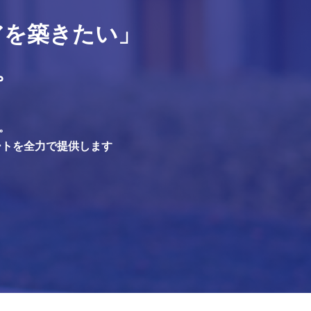
アを築きたい」
。
。
ートを全力で提供します