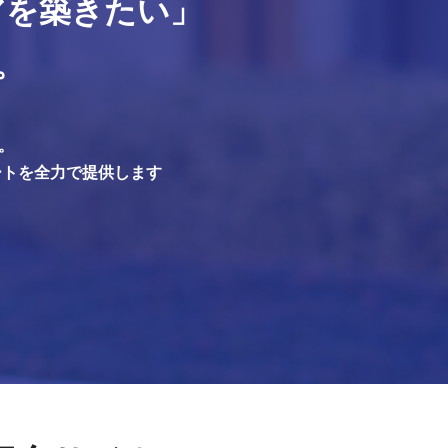
アを築きたい」
。
。
ートを全力で提供します