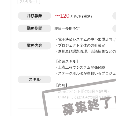
フルリモート
〜120
月額報酬
万円/月(税別)
勤務期間
即日～長期予定
・電子決済システムの中小加盟店向け
業務内容
・プロジェクト全体の方針策定
・進捗及び課題管理、会議招集などの
【必須スキル】
・上流工程でシステム開発経験
・ステークホルダが多数いるプロジェ
スキル
【尚可】
・決済/ポイント系の知見※(尚可)
・CRMもしくはSLAの知見※(尚可)