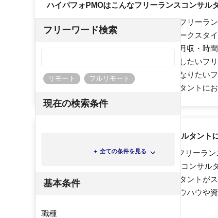
ハイパフォPMOはこんなフリーランスコンサル
会社員として経験を積んで実力のあるフリーラン
フリーワード検索
の時間・自由を大切にした働き方（ワークスタイ
スコンサルタント、市場価値や年収・月収・時間
ンスコンサルタント、スキルアップをしたいフリ
ト、安定して案件に参画できるようになりたいフ
リモート
フルリモート
トなど、様々なフリーランスコンサルタントにお
現在の検索条件
ハイパフォPMOはフリーランスコンサルタント
＋ 全ての条件を見る
ハイパフォPMOでは、「PMO特集 〜フリーラ
ておくべきPMOの役割〜」や「優秀なコンサル
のワナ」などのフリーランスコンサルタントがス
基本条件
ステップアップさせるために必要なノウハウや資
す。
職種