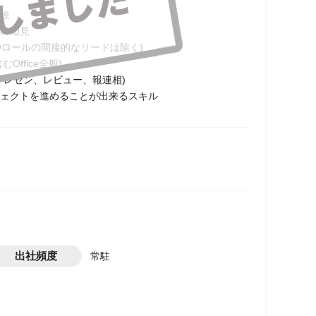
験
の知見
Oロールの間接的なリードは除く)
ffice全般)
プレゼン、レビュー、報連相)
ェクトを進めることが出来るスキル
出社頻度
常駐