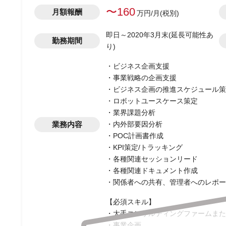
〜160
月額報酬
万円/月(税別)
即日～2020年3月末(延長可能性あ
勤務期間
り)
・ビジネス企画支援
・事業戦略の企画支援
・ビジネス企画の推進スケジュール策
・ロボットユースケース策定
・業界課題分析
業務内容
・内外部要因分析
・POC計画書作成
・KPI策定/トラッキング
・各種関連セッションリード
・各種関連ドキュメント作成
・関係者への共有、管理者へのレポー
【必須スキル】
・大手コンサルティングファームまた
・事業企画