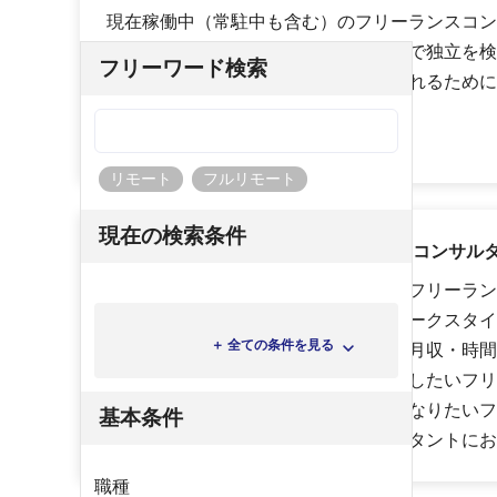
現在稼働中（常駐中も含む）のフリーランスコン
として企業に在籍中のコンサルタントで独立を検
フリーワード検索
を受けたいときにタイムリーに紹介されるために
い。
リモート
フルリモート
現在の検索条件
ハイパフォPMOはこんなフリーランスコンサル
会社員として経験を積んで実力のあるフリーラン
の時間・自由を大切にした働き方（ワークスタイ
＋ 全ての条件を見る
スコンサルタント、市場価値や年収・月収・時間
ンスコンサルタント、スキルアップをしたいフリ
ト、安定して案件に参画できるようになりたいフ
基本条件
トなど、様々なフリーランスコンサルタントにお
職種