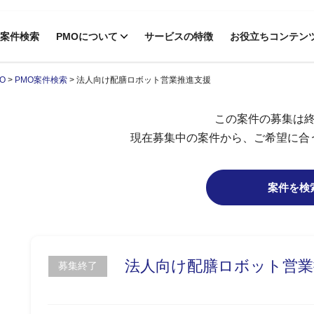
案件検索
PMOについて
サービスの特徴
お役立ちコンテン
O
>
PMO案件検索
>
法人向け配膳ロボット営業推進支援
この案件の募集は
現在募集中の案件から、ご希望に合
案件を検
法人向け配膳ロボット営業
募集終了