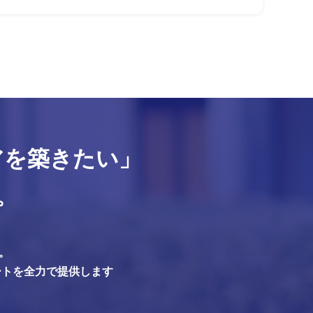
アを築きたい」
。
。
ートを全力で提供します