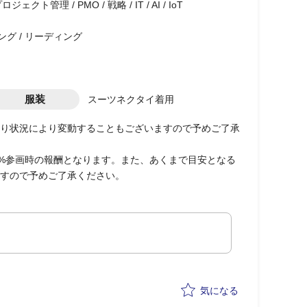
ト管理 / PMO / 戦略 / IT / AI / IoT
ング / リーディング
服装
スーツネクタイ着用
り状況により変動することもございますので予めご了承
0%参画時の報酬となります。また、あくまで目安となる
すので予めご了承ください。
気になる