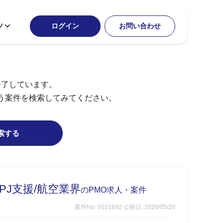
ツ
ログイン
お問い合わせ
終了しています。
う案件を検索してみてください。
索する
J支援/航空業界
のPMO求人・案件
案件No. 0021692
公開日: 2020/05/20