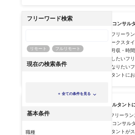
フリーワード検索
ハイパフォPMOはこんなフリーランスコンサル
会社員として経験を積んで実力のあるフリーラン
の時間・自由を大切にした働き方（ワークスタイ
リモート
フルリモート
スコンサルタント、市場価値や年収・月収・時間
ンスコンサルタント、スキルアップをしたいフリ
現在の検索条件
ト、安定して案件に参画できるようになりたいフ
トなど、様々なフリーランスコンサルタントにお
＋ 全ての条件を見る
ハイパフォPMOはフリーランスコンサルタント
基本条件
ハイパフォPMOでは、「PMO特集 〜フリーラ
ておくべきPMOの役割〜」や「優秀なコンサル
のワナ」などのフリーランスコンサルタントがス
職種