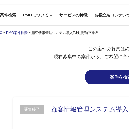
案件検索
PMOについて
サービスの特徴
お役立ちコンテン
O
>
PMO案件検索
>
顧客情報管理システム導入PJ支援/航空業界
この案件の募集は
現在募集中の案件から、ご希望に合
案件を検
顧客情報管理システム導入P
募集終了