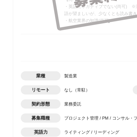
・英語にネガティブでない(尚可) ※海
語が望ましいが、少なくとも読み書き
・航空業界の知識(尚可)
業種
製造業
リモート
なし（常駐）
契約形態
業務委託
募集職種
プロジェクト管理 / PM / コンサル・
英語力
ライティング / リーディング