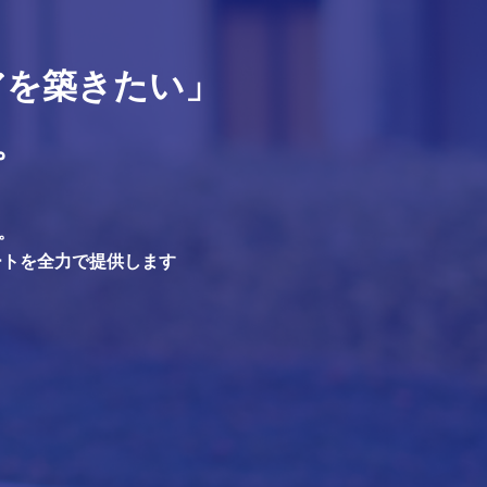
アを築きたい」
。
。
ートを全力で提供します