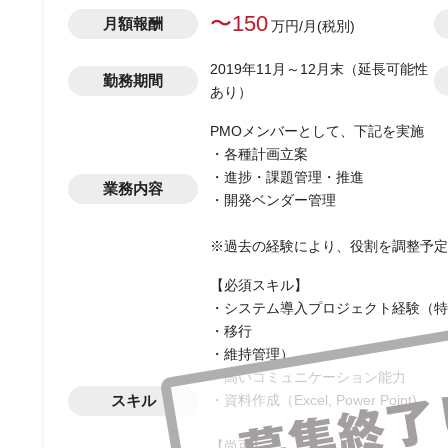
〜150
月額報酬
万円/月(税別)
2019年11月～12月末（延長可能性
勤務期間
あり）
PMOメンバーとして、下記を実施
・各種計画立案
・進捗・課題管理・推進
業務内容
・開発ベンダー管理
※過去の経験により、役割を調整予定
【必須スキル】
・システム導入プロジェクト経験（特
・移行
・維持管理）
・高いコミュニケーション能力
スキル
・資料作成（Excel, Power Point)
【尚可】