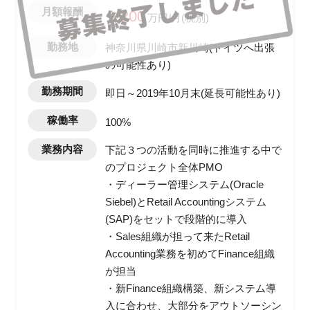
月額報酬
〜200
万円/月(税別)
勤務地
神奈川県川崎市新川崎(ドイツへ出張
の可能性あり)
勤務期間
即日～2019年10月末(延長可能性あり)
稼働率
100%
業務内容
下記３つの活動を同時に推進する中で
のプロジェクト全体PMO
・ディーラー管理システム(Oracle
Siebel)とRetail Accountingシステム
(SAP)をセットで段階的に導入
・Sales組織が担って来たRetail
Accounting業務を初めてFinance組織
が担当
・新Finance組織構築、新システム導
入に合わせ、大部分をアウトソーシン