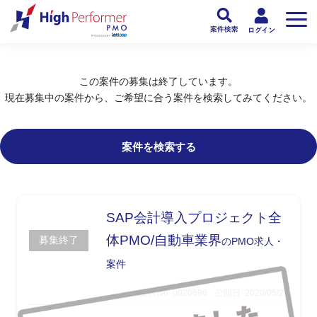
フリーランスPMO人材向け日本最大級のPMOサービス ハイパフォPMO
>
PM
この案件の募集は終了しています。
現在募集中の案件から、ご希望に合う案件を検索してみてください。
案件を検索する
SAP会計導入プロジェクト全
体PMO/自動車業界
募集終了
のPMO求人・
案件
案件No. 0020696
公開日: 2020/05/20