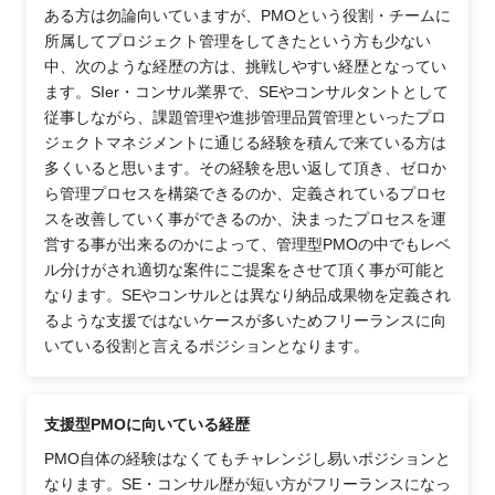
ある方は勿論向いていますが、PMOという役割・チームに
所属してプロジェクト管理をしてきたという方も少ない
中、次のような経歴の方は、挑戦しやすい経歴となってい
ます。SIer・コンサル業界で、SEやコンサルタントとして
従事しながら、課題管理や進捗管理品質管理といったプロ
ジェクトマネジメントに通じる経験を積んで来ている方は
多くいると思います。その経験を思い返して頂き、ゼロか
ら管理プロセスを構築できるのか、定義されているプロセ
スを改善していく事ができるのか、決まったプロセスを運
営する事が出来るのかによって、管理型PMOの中でもレベ
ル分けがされ適切な案件にご提案をさせて頂く事が可能と
なります。SEやコンサルとは異なり納品成果物を定義され
るような支援ではないケースが多いためフリーランスに向
いている役割と言えるポジションとなります。
支援型PMOに向いている経歴
PMO自体の経験はなくてもチャレンジし易いポジションと
なります。SE・コンサル歴が短い方がフリーランスになっ