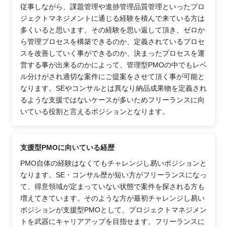
従事しながら、課題管理や進捗管理品質管理といったプロ
ジェクトマネジメントに通じる経験を積んで来ている方は
多くいると思います。その経験を思い返して頂き、ゼロか
ら管理プロセスを構築できるのか、定義されているプロセ
スを改善していく事ができるのか、決まったプロセスを運
営する事が出来るのかによって、管理型PMOの中でもレベ
ル分けがされ適切な案件にご提案をさせて頂く事が可能と
なります。SEやコンサルとは異なり納品成果物を定義され
るような支援ではないケースが多いためフリーランスに向
いている役割と言えるポジションとなります。
支援型PMOに向いている経歴
PMO自体の経験はなくてもチャレンジし易いポジションと
なります。SE・コンサル歴が短い方がフリーランスになっ
て、得意領域が定まっていない状態で案件を探される方も
増えてきています。そのような方が最初チャレンジし易い
ポジションが支援型PMOとして、プロジェクトマネジメン
トを武器にキャリアアップを目指せます。フリーランスに