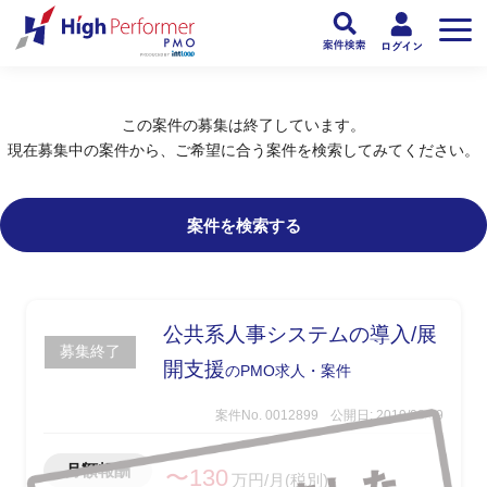
フリーランスPMO人材向け日本最大級のPMOサービス ハイパフォPMO
>
PM
この案件の募集は終了しています。
現在募集中の案件から、ご希望に合う案件を検索してみてください。
案件を検索する
公共系人事システムの導入/展
募集終了
開支援
のPMO求人・案件
案件No. 0012899
公開日: 2019/08/09
月額報酬
〜130
万円/月(税別)