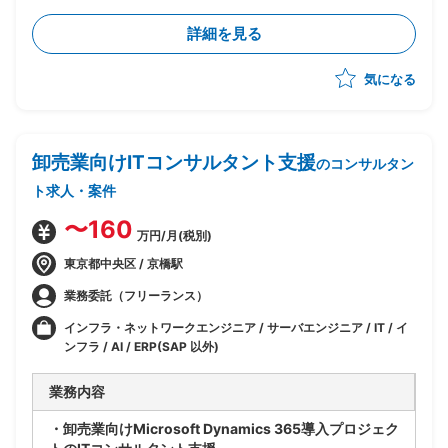
合方針策定
詳細を見る
・エンドユーザー社内向けシステムを含む認証/認可方
式の検討
気になる
・顧客とのディスカッションによる要件整理および方向
性策定
・各種ID製品(Microsoft External、Okta等)の選定お
よび設計支援
卸売業向けITコンサルタント支援
のコンサルタン
ト求人・案件
〜160
万円/月(税別)
東京都中央区 / 京橋駅
業務委託（フリーランス）
インフラ・ネットワークエンジニア / サーバエンジニア / IT / イ
ンフラ / AI / ERP(SAP 以外)
業務内容
・卸売業向けMicrosoft Dynamics 365導入プロジェク