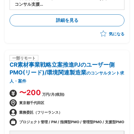
コンサル支援
・SD1名、MM1名、PP1名、FI1名
・SAP Public Cloudを採用したERP導入を推進
詳細を見る
・先方内のPJ推進方法の理解を前提とした支援を想定
気になる
一部リモート
CR素材事業戦略立案推進PJのユーザー側
PMO(リード)/環境関連製造業
のコンサルタント求
人・案件
〜200
万円/月(税別)
東京都千代田区
業務委託（フリーランス）
プロジェクト管理 / PM / 指揮型PMO / 管理型PMO / 支援型PMO