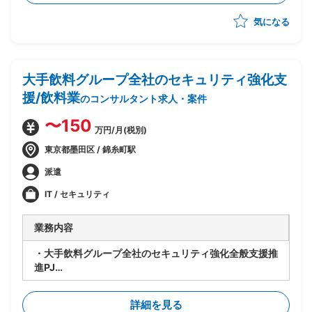
気になる
大手飲料グループ全社のセキュリティ強化支
援/飲料業
のコンサルタント求人・案件
〜150
万円/月(税別)
東京都墨田区 / 錦糸町駅
派遣
IT / セキュリティ
業務内容
・大手飲料グループ全社のセキュリティ強化全般支援推
進PJ
・ベンダー側ではなくユーザー側(情報子会社)立場での
施策推進・仕切り役
詳細を見る
・USB・外部媒体の無断使用防止および使用ログ取得に