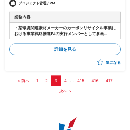
プロジェクト管理 / PM
業務内容
・某環境関連素材メーカーのカーボンリサイクル事業に
おける事業戦略推進PJの実行メンバーとして参画
・市場調査およびターゲット選定に関する分析/資料作
成支援
詳細を見る
・事業戦略実行に向けた各種タスク推進および関係者連
携支援
気になる
・アライアンス検討や契約検討に関する実務支援
< 前へ
1
2
3
4
...
415
416
417
次へ >