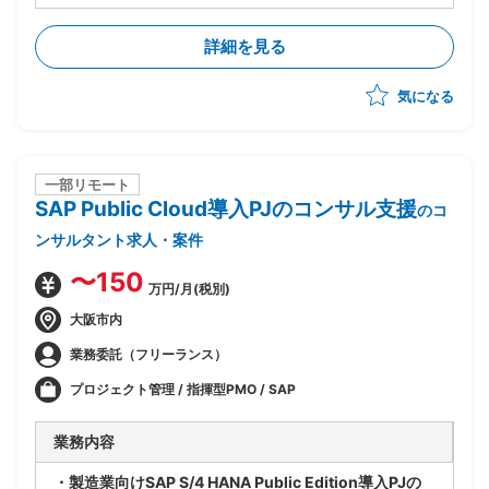
・領域：会計
・SAP Public Cloudを採用したERP導入を推進
詳細を見る
・先方内のPJ推進方法の理解を前提とした支援を想定
気になる
一部リモート
SAP Public Cloud導入PJのコンサル支援
のコ
ンサルタント求人・案件
〜150
万円/月(税別)
大阪市内
業務委託（フリーランス）
プロジェクト管理 / 指揮型PMO / SAP
業務内容
・製造業向けSAP S/4 HANA Public Edition導入PJの