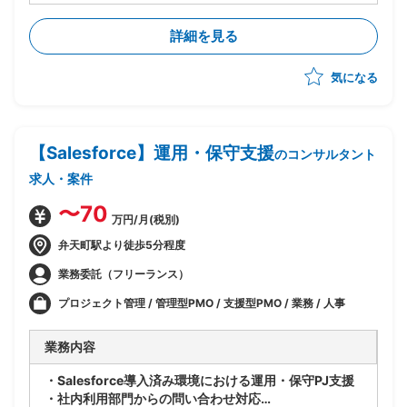
として参画
・薬品管理・廃棄物管理・安全管理など製薬研究施設特
詳細を見る
有の運営領域に関する知見提供・観点レビューを担当
・PJ全体統括のPM/PMOと連携し、ルール統一化案に
気になる
対する妥当性検証・改善提案・代替案提示を実施
・法令対応観点(毒劇法/廃棄物処理法/化管法/消防法/労
安法等)におけるアイディア出し、コンプライアンスと
業務効率のバランス整理、運用上の留意点提示を担当
【Salesforce】運用・保守支援
・初期は詳細ヒアリング・課題整理フェーズに参画、後
のコンサルタント
続フェーズはPMからの相談ベースでスポット稼働を想
求人・案件
定
〜70
万円/月(税別)
弁天町駅より徒歩5分程度
業務委託（フリーランス）
プロジェクト管理 / 管理型PMO / 支援型PMO / 業務 / 人事
業務内容
・Salesforce導入済み環境における運用・保守PJ支援
・社内利用部門からの問い合わせ対応