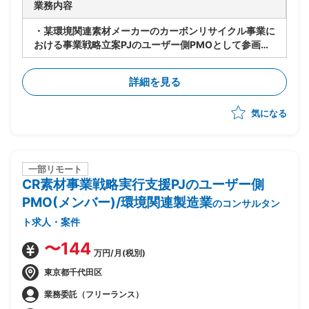
業務内容
・某環境関連素材メーカーのカーボンリサイクル事業に
おける事業戦略立案PJのユーザー側PMOとして参画
・市場開拓およびターゲット選定を含む事業戦略の具体
化および実行推進支援
詳細を見る
・PJ全体の推進担当として進捗管理/課題管理/関係者調
整を実施
気になる
・オフテイク契約検討およびアライアンス推進を含む実
行フェーズ支援
一部リモート
CR素材事業戦略実行支援PJのユーザー側
PMO(メンバー)/環境関連製造業
のコンサルタン
ト求人・案件
〜144
万円/月(税別)
東京都千代田区
業務委託（フリーランス）