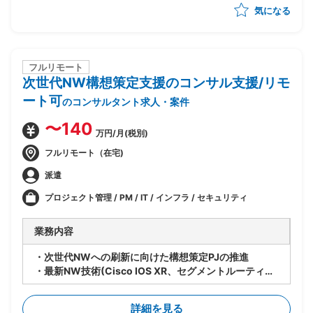
気になる
・システム運用の定着化支援（利用部門への展開・教育
サポートを含む）
・エンハンス要件のヒアリング・取りまとめ、および優
先度整理
・運用課題の収集・分析・構造化、ならびにベンダーへ
フルリモート
次世代NW構想策定支援のコンサル支援/リモ
のエスカレーション対応
・運用KPIの設定・モニタリング、定期レポーティング
ート可
のコンサルタント求人・案件
の仕組み構築
・インシデント管理プロセスの整備および再発防止策の
〜140
万円/月(税別)
策定支援
フルリモート（在宅)
派遣
プロジェクト管理 / PM / IT / インフラ / セキュリティ
業務内容
・次世代NWへの刷新に向けた構想策定PJの推進
・最新NW技術(Cisco IOS XR、セグメントルーティン
グ等)の調査および適用検討
・現行NWの課題整理および将来アーキテクチャの設計
詳細を見る
方針策定