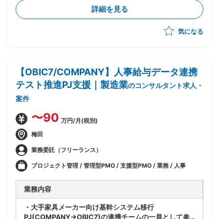
現する仕様を検討
詳細を見る
・NEC社と協働し基本設計/詳細設計を実施
気になる
【OBIC7/COMPANY】人事給与データ連携
テスト推進PJ支援｜製造業
のコンサルタント求人・
案件
〜90
万円/月(税別)
梅田
業務委託（フリーランス）
プロジェクト管理 / 管理型PMO / 支援型PMO / 業務 / 人事
業務内容
・大手家具メーカー向け基幹システム移行
PJ(COMPANY→OBIC7)の連携チームの一員として参