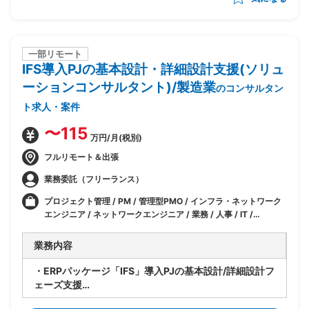
動を推進
・LIMSの適切な利用に向けたシステムベンダーへの問
い合わせ/改善対応
一部リモート
IFS導入PJの基本設計・詳細設計支援(ソリュ
ーションコンサルタント)/製造業
のコンサルタン
ト求人・案件
〜115
万円/月(税別)
フルリモート＆出張
業務委託（フリーランス）
プロジェクト管理 / PM / 管理型PMO / インフラ・ネットワーク
エンジニア / ネットワークエンジニア / 業務 / 人事 / IT /
ERP(SAP 以外)
業務内容
・ERPパッケージ「IFS」導入PJの基本設計/詳細設計フ
ェーズ支援
・パッケージ標準機能とカスタマイズ機能でそれぞれ実