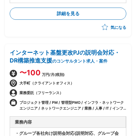
・Salesforce設定変更(Flow、オブジェクト、画面レイ
アウト、権限設定等の軽微な改修)
詳細を見る
・業務改善に伴う運用改善/提案
・社内関係者との各種調整対応
気になる
インターネット基盤更改PJの説明会対応・
DR構築推進支援
のコンサルタント求人・案件
〜100
万円/月(税別)
大手町（クライアントオフィス）
業務委託（フリーランス）
プロジェクト管理 / PM / 管理型PMO / インフラ・ネットワーク
エンジニア / ネットワークエンジニア / 業務 / 人事 / IT / インフ
ラ
業務内容
・グループ各社向け説明会対応(説明対応、グループ会