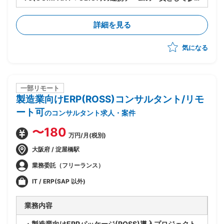
画
・OBIC7と周辺システム間のデータ連携設計/検証/テス
詳細を見る
ト推進を担当
・人事給与領域の各種マスタデータ、勤怠情報、給与計
気になる
算データ等の連携仕様妥当性検証、課題整理、関係各所
との調整
・システム間データマッピング、連携タイミング(リア
ルタイム/バッチ)の整理、異常系含むテスト観点の洗い
出し
一部リモート
製造業向けERP(ROSS)コンサルタント/リモ
ート可
のコンサルタント求人・案件
〜180
万円/月(税別)
大阪府 / 淀屋橋駅
業務委託（フリーランス）
IT / ERP(SAP 以外)
業務内容
・製造業向けERPパッケージ(ROSS)導入プロジェクト