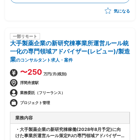
向けた要件定義・基本設計の推進
気になる
・他社事例・一般論をもとにしたセキュリティ施策の提
案・取りまとめ
・リスク対策部門・グループ各社を横断した関係者調
整・ステークホルダーマネジメント
一部リモート
大手製薬企業の新研究棟事業所運営ルール統
一化の専門領域アドバイザー(レビュー)/製造
業
のコンサルタント求人・案件
〜250
万円/月(税別)
浮間舟渡駅
業務委託（フリーランス）
プロジェクト管理
業務内容
・大手製薬企業の新研究棟稼働(2028年8月予定)に向
けた事業所運営ルール策定PJの専門領域アドバイザー