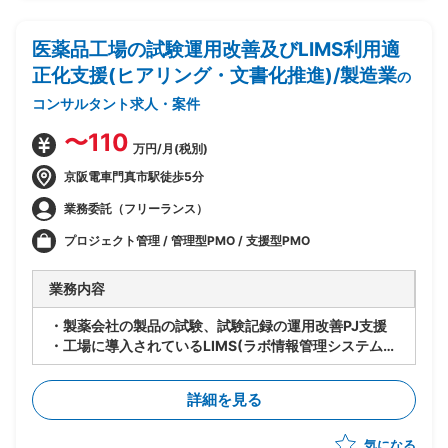
医薬品工場の試験運用改善及びLIMS利用適
正化支援(ヒアリング・文書化推進)/製造業
の
コンサルタント求人・案件
〜110
万円/月(税別)
京阪電車門真市駅徒歩5分
業務委託（フリーランス）
プロジェクト管理 / 管理型PMO / 支援型PMO
業務内容
・製薬会社の製品の試験、試験記録の運用改善PJ支援
・工場に導入されているLIMS(ラボ情報管理システム)
の適切な利用及びデータインテグリティ(DI)担保に向け
た支援
詳細を見る
・工場の試験担当への運用ヒアリング、試験関連文書の
確認/文書化
気になる
・信頼性保証部門の品質保証担当と対策を検討し改善活