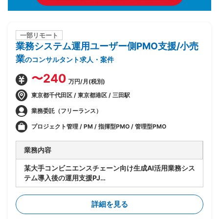
一部リモート
業務システム運用ユーザー側PMO支援/小売
業
のコンサルタント求人・案件
〜240
万円/月(税別)
東京都千代田区 / 東京都港区 / 三田駅
業務委託（フリーランス）
プロジェクト管理 / PM / 指揮型PMO / 管理型PMO
業務内容
某大手コンビニエンスチェーン向け生成AI活用業務シス
テム導入後の運用支援PJ
・ユーザー側PMOとして、システム運用全体の推進・
管理を担う
詳細を見る
・運用スペシャリストとして、運用プロセスの設計・標
準化・改善提案を主導