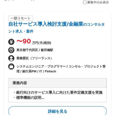
募集中のみ表示
一部リモート
自社サービス導入検討支援/金融業
のコンサルタ
ント求人・案件
〜90
万円/月(税別)
東京都千代田区 / 飯田橋駅
業務委託（フリーランス）
システムエンジニア・プログラマー / コンサル・プロジェクト管
理 / 銀行系PM / IT / Fintech
業務内容
・銀行向けのサービス導入に向けた要件定義支援を実施
・標準機能の説明
・標準要件定義書を基にしたFit&Gap
・各ステークホルダーとの折衝
詳細を見る