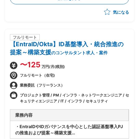
・顧客とのディスカッションを通じた方向性整理および
気になる
合意形成
・構想内容のドキュメント化および上流設計支援
フルリモート
【EntraID/Okta】ID基盤導入・統合推進の
提案～構築支援
のコンサルタント求人・案件
〜125
万円/月(税別)
フルリモート（在宅)
業務委託（フリーランス）
プロジェクト管理 / PM / インフラ・ネットワークエンジニア / セ
キュリティエンジニア / IT / インフラ / セキュリティ
業務内容
・EntraIDやIDガバナンスを中心とした認証基盤導入PJ
の推進および提案～構築支援
・BtoEおよびサプライチェーン向け認証基盤の設計/統