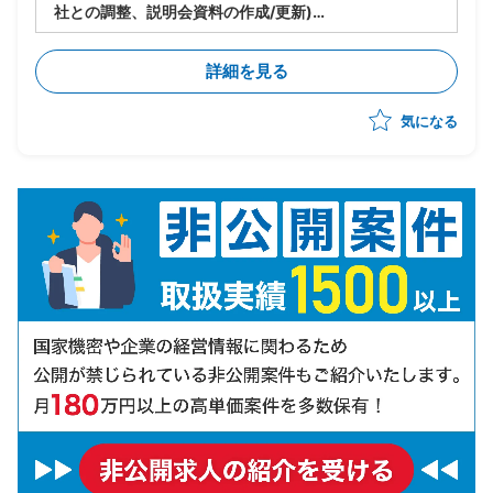
社との調整、説明会資料の作成/更新)
・DR(災害復旧)環境構築のPJ推進(構築自体は外部ベン
ダーが担当、推進役として参画)
詳細を見る
気になる