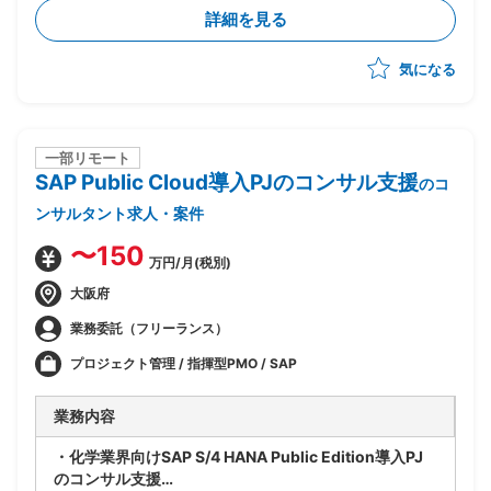
テクチャ提案支援
詳細を見る
・顧客の要件をAWSサービスに紐づけた構成検討およ
び提案活動の実施
気になる
・セキュリティ強化や認証統合(AWS/EntraID等)に関
する方式検討および提案
・海外展開を見据えたAWS環境構成や運用を考慮した
仕組みの提案
・案件受注後はPMを担当
一部リモート
SAP Public Cloud導入PJのコンサル支援
・工程：提案、案件創出、要件定義～を実施の想定
のコ
ンサルタント求人・案件
〜150
万円/月(税別)
大阪府
業務委託（フリーランス）
プロジェクト管理 / 指揮型PMO / SAP
業務内容
・化学業界向けSAP S/4 HANA Public Edition導入PJ
のコンサル支援