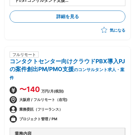
トのITコンサルタント支援
・ITコンサルタントポジション
・卸売業務(仕入・販売・在庫管理等)の業務要件ヒアリ
詳細を見る
ングおよび整理
・D365の機能要件定義および業務フロー設計支援
気になる
・M365、D365を活用したAI関連機能の提案・導入支
援
フルリモート
コンタクトセンター向けクラウドPBX導入PJ
の案件創出PM/PMO支援
のコンサルタント求人・案
件
〜140
万円/月(税別)
大阪府 / フルリモート（在宅)
業務委託（フリーランス）
プロジェクト管理 / PM
業務内容