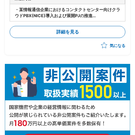
・某情報通信企業におけるコンタクトセンター向けクラ
ウドPBX(NICE)導入および展開PJの推進
・コンタクトセンター基盤導入の上流提案から実装まで
の推進
詳細を見る
・顧客への提案活動を通じた案件創出および案件獲得の
リード
気になる
・チームの先頭に立ち、進捗管理/課題管理を行いなが
らPJ推進を実施