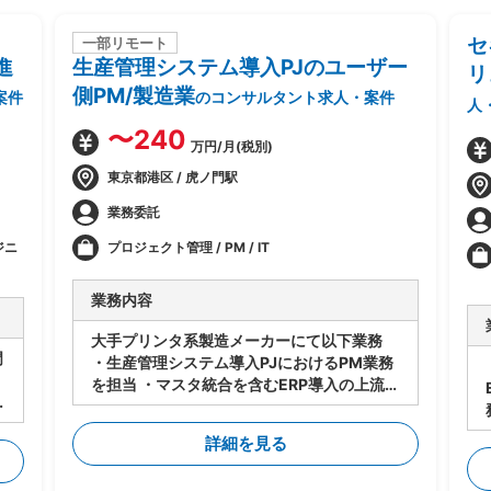
セ
一部リモート
進
生産管理システム導入PJのユーザー
リ
側PM/製造業
案件
のコンサルタント求人・案件
人
〜240
万円/月(税別)
東京都港区 / 虎ノ門駅
業務委託
ジニ
プロジェクト管理 / PM / IT
業務内容
大手プリンタ系製造メーカーにて以下業務
門
・生産管理システム導入PJにおけるPM業務
を担当 ・マスタ統合を含むERP導入の上流工
程支援 ・顧客およびベンダーとの調整およ
びプロジェクト推進 ・PMとして要員計画お
詳細を見る
よびチームビルディングを実施