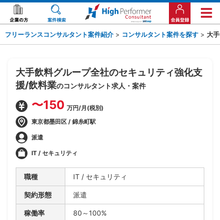
フリーランスコンサルタント案件紹介
>
コンサルタント案件を探す
>
大手
大手飲料グループ全社のセキュリティ強化支
援/飲料業
のコンサルタント求人・案件
〜150
万円/月(税別)
東京都墨田区 / 錦糸町駅
派遣
IT / セキュリティ
職種
IT / セキュリティ
契約形態
派遣
稼働率
80～100%