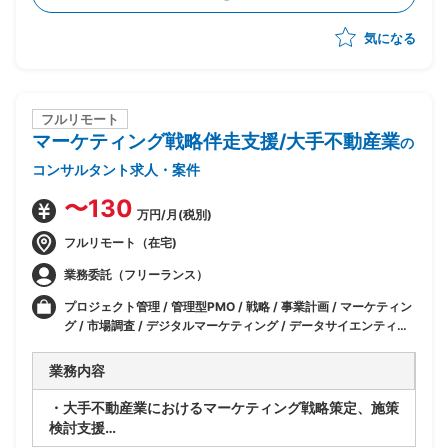
脅威の検討、対応方針の取りまとめ
気になる
・資産管理、脆弱性対応、運用・監視(SOC/AI-SOC)
高度化の各テーマごとの実行計画づくり
・経営層向け／ミドルマネジメント層向けの社内説明資
料・上申資料の作成
フルリモート
マーケティング戦略伴走支援/大手不動産業
の
コンサルタント求人・案件
〜130
万円/月(税別)
フルリモート（在宅)
業務委託（フリーランス）
プロジェクト管理 / 管理型PMO / 戦略 / 事業計画 / マーケティン
グ / 市場調査 / デジタルマーケティング / データサイエンティス
ト/アナリスト / 広報/広告/ブランディング
業務内容
・大手不動産業におけるマーケティング戦略策定、施策
検討支援
・顧客では住宅関連事業を営むグループ各社と接点のあ