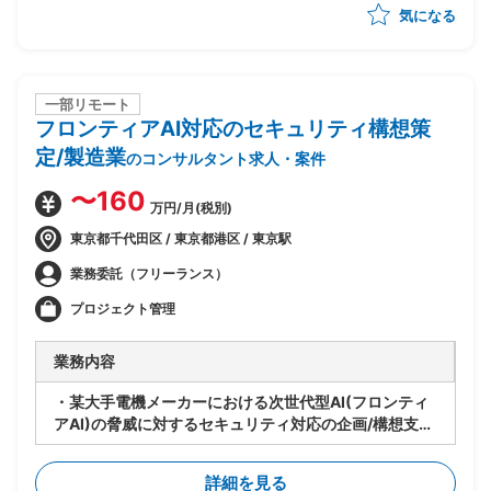
気になる
・その他、授業に使うコンテンツの制作やテスト作成、
評価など含め合計0.5人月稼働
・学生相手のため、授業内容の難易度は基礎レベルを教
え、学生に興味を持たせたり覚えてもらうことが重要
一部リモート
フロンティアAI対応のセキュリティ構想策
定/製造業
のコンサルタント求人・案件
〜160
万円/月(税別)
東京都千代田区 / 東京都港区 / 東京駅
業務委託（フリーランス）
プロジェクト管理
業務内容
・某大手電機メーカーにおける次世代型AI(フロンティ
アAI)の脅威に対するセキュリティ対応の企画/構想支援
・ユーザー側の構想策定リードとして、各施策の実行計
画の具体化と社内上申資料の作成を担当
詳細を見る
・生成AIを中心に、ポスト世代の次世代型AIがもたらす