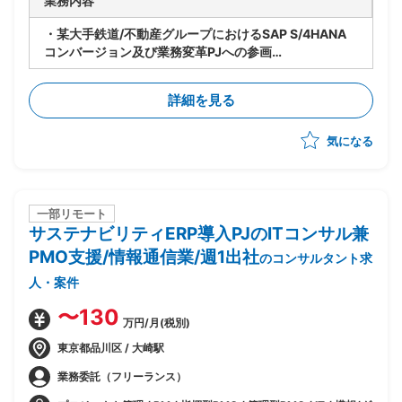
業務内容
・某大手鉄道/不動産グループにおけるSAP S/4HANA
コンバージョン及び業務変革PJへの参画
・ベンダー側メンバーとして、財務/管理/工事/請負領
域の業務変革を担うコンサルタントポジション
詳細を見る
・財務/管理会計/工事/請負各領域における現行業務の
整理および業務変革方針の策定支援
気になる
・SAP S/4HANAコンバージョンに伴う業務プロセス再
設計/要件定義支援
一部リモート
サステナビリティERP導入PJのITコンサル兼
PMO支援/情報通信業/週1出社
のコンサルタント求
人・案件
〜130
万円/月(税別)
東京都品川区 / 大崎駅
業務委託（フリーランス）