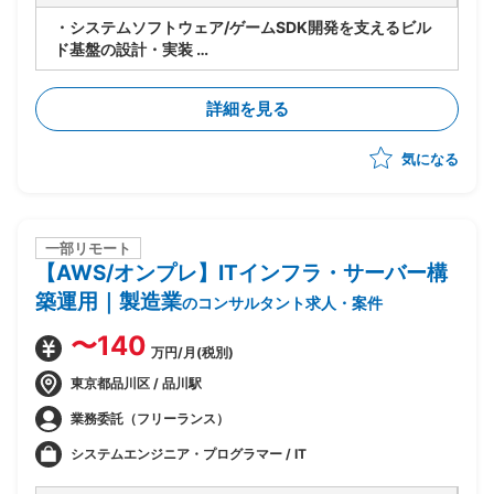
・システムソフトウェア/ゲームSDK開発を支えるビル
ド基盤の設計・実装
・社員リーダーの右腕として、自律的に開発・改善を推
進
詳細を見る
・ビルドの仕組みそのものの開発・改善（ビルド高速
化：依存関係最適化、分散・並列処理、キャッシュ最適
気になる
化等）
・エラー解析の自動化、AI活用による改善提案
一部リモート
【AWS/オンプレ】ITインフラ・サーバー構
築運用｜製造業
のコンサルタント求人・案件
〜140
万円/月(税別)
東京都品川区 / 品川駅
業務委託（フリーランス）
システムエンジニア・プログラマー / IT