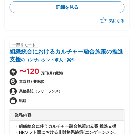
・設計・構築フェーズにおけるQCD（品質・コスト・
詳細を見る
納期）管理
・変更管理対応（スコープ変更・要件変更等の統制）
気になる
一部リモート
組織統合におけるカルチャー融合施策の推進
支援
のコンサルタント求人・案件
〜120
万円/月(税別)
東京都 / 豊洲駅
業務委託（フリーランス）
戦略
業務内容
・組織統合に伴うカルチャー融合施策の立案,推進支援
・HRソフト面における非財務系施策(エンゲージメン