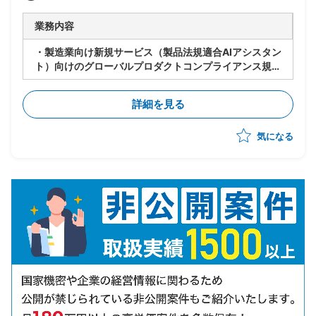
業務内容
・製造業向け新規サービス（製品法規適合AIアシスタン
ト）向けのグローバルプロダクトコンプライアンス規制
モニタリング業務
・各国の情報収集・調査・レポーティング担当として参
詳細を見る
画
・各国官報・規制当局・業界団体の公示情報をモニタリ
気になる
ングし、最新の法規・規制・規格情報を収集
・マイナー国においてはWeb公開情報に加え、現地規
制当局の状況ウォッチや現地エージェントを活用した情
報収集
・収集情報の原文・翻訳文、情報ソース（URL）、変更
内容に関する要点サマリーのレポート作成
・PoCフェーズ（2026年6月〜）での情報収集・レポ
ート対応
・本番サービスリリース後（2027年1月〜予定）は週1
回程度の定期的な情報収集・レポーティング
・弊社プロダクト・サービスへのアドバイザリー対応