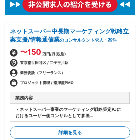
ネットスーパー中長期マーケティング戦略立
案支援/情報通信業
のコンサルタント求人・案件
〜150
万円/月(税別)
東京都世田谷区 / 二子玉川駅
業務委託（フリーランス）
プロジェクト管理 / 指揮型PMO
業務内容
・ネットスーパー事業のマーケティング戦略策定PJに
おけるユーザー側コンサルとして参画
・中長期戦略の検討や管理KPIの策定、データ可視化を
通じた現状分析支援を実施
詳細を見る
・施策実行部隊と連携し戦術レベルでPDCAを実行、事