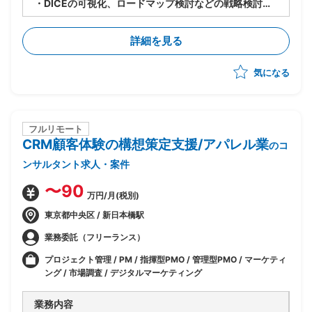
・DICEの可視化、ロードマップ検討などの戦略検討
・若⼿プロパーメンバーがおり、⼀緒に検討し、指⽰出
しなど⾃⾛して動いていただきたい
詳細を見る
気になる
フルリモート
CRM顧客体験の構想策定支援/アパレル業
のコ
ンサルタント求人・案件
〜90
万円/月(税別)
東京都中央区 / 新日本橋駅
業務委託（フリーランス）
プロジェクト管理 / PM / 指揮型PMO / 管理型PMO / マーケティ
ング / 市場調査 / デジタルマーケティング
業務内容