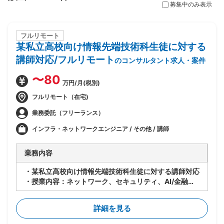
募集中のみ表示
フルリモート
某私立高校向け情報先端技術科生徒に対する
講師対応/フルリモート
のコンサルタント求人・案件
〜80
万円/月(税別)
フルリモート（在宅)
業務委託（フリーランス）
インフラ・ネットワークエンジニア / その他 / 講師
業務内容
・某私立高校向け情報先端技術科生徒に対する講師対応
・授業内容：ネットワーク、セキュリティ、AI/金融工
学(高校生向けのため企業におけるお金の話)、情報Ⅰ
・授業日：月曜(9:40～12:40、13:15～15:30)、水曜
詳細を見る
(9:40～12:00)
・2クラス、50人弱程度の生徒が対象