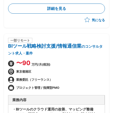
る顧客を会員組織化し、会員情報や取引履歴等を格納す
詳細を見る
るCDPを構築中
・当該CDP上のデータ分析、ユーザーナーチャリング
気になる
～リテンションマーケティング戦略立案
・KGI／KPI設計、予算策定
・モニタリング体制構築、ダッシュボード機能要求整理
・新規マーケティング施策の企画、既存施策提案のレビ
ュー
一部リモート
BIツール戦略検討⽀援/情報通信業
・業務委託先(広告代理店、Web制作会社他)とのコス
のコンサルタ
ト交渉、ベンダーコントロール
ント求人・案件
・CRMマーケティング(MAツールを活用したCRMマー
ケティングの高度化)
〜90
万円/月(税別)
東京都港区
業務委託（フリーランス）
プロジェクト管理 / 指揮型PMO
業務内容
・BIツールのクラウド運⽤の改善、マッピング整備