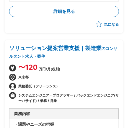
・PowerBIとSQL Serverの実務をメインとしたスキル
で要員募集中
詳細を見る
・主に下記業務を担っていただく予定
-PowerBIレポートに関する保守作業
気になる
-PowerBIスキルを用いた既存レポートの調査及び改修
等
-SQL Databaseスキルを用いたPowerBIのデータソー
ス作成およびデータ調査等
ソリューション提案営業支援｜製造業
-定期運用、問合せへの調査回答、変更、障害対応
のコンサ
-保守作業のための顧客との打合せ対応(資料作成、会議
ルタント求人・案件
参加含む)
・今回0.9人月にて1案件(メンバ的な役割)、0.1人月に
〜120
万円/月(税別)
て顧客フロント対応(リーダー的な役割)を想定している
状況
東京都
業務委託（フリーランス）
システムエンジニア・プログラマー / バックエンドエンジニア(サ
ーバサイド) / 業務 / 営業
業務内容
・課題やニーズの把握