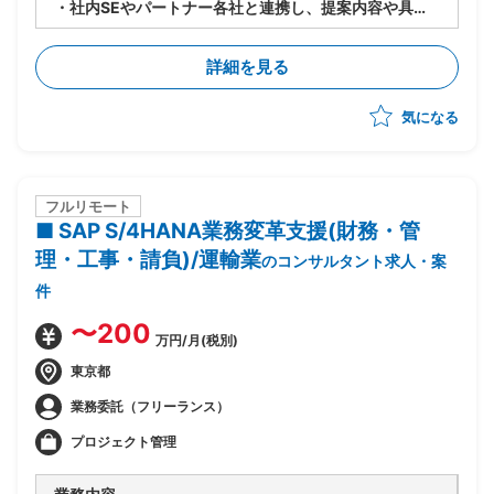
・社内SEやパートナー各社と連携し、提案内容や具体
化・調整の実施
・見積書・提案書の作成、およびプレゼンテーションの
詳細を見る
実施・補助
・トラブル発生時の問い合わせ対応
気になる
・事業計画数値に対する進捗管理および課題把握
フルリモート
■ SAP S/4HANA業務変革支援(財務・管
理・工事・請負)/運輸業
のコンサルタント求人・案
件
〜200
万円/月(税別)
東京都
業務委託（フリーランス）
プロジェクト管理