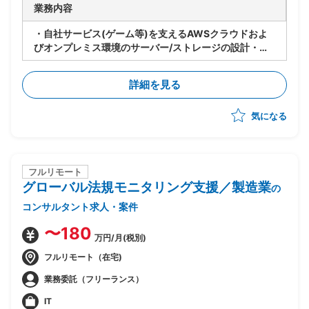
業務内容
・自社サービス(ゲーム等)を支えるAWSクラウドおよ
びオンプレミス環境のサーバー/ストレージの設計・構
築・運用を社員エンジニア3名と協働で推進
・新規DC立ち上げに伴うサーバー構築の推進(実作業で
詳細を見る
はなく指示・管理を想定)
・既存システムの運用保守(属人化した運用の巻き取
気になる
り・整理・標準化/自動化)
・OS(Linux/Windows)、
DB(Oracle/PostgreSQL/MySQL)、各種ミドルウェア
の運用
・エンジニア視点に留まらず広く状況を見ながら能動的
フルリモート
グローバル法規モニタリング支援／製造業
に進められる動きを想定
の
コンサルタント求人・案件
〜180
万円/月(税別)
フルリモート（在宅)
業務委託（フリーランス）
IT