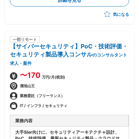
詳細を見る
-現状業務のヒアリング
-課題整理
気になる
-スケジュール管理
-クライアント折衝
一部リモート
【サイバーセキュリティ】PoC・技術評価・
セキュリティ製品導入コンサル
のコンサルタント
求人・案件
〜170
万円/月(税別)
溜池山王
業務委託（フリーランス）
IT / インフラ / セキュリティ
業務内容
大手SIer向けに、セキュリティアーキテクチャ設計、
PoC、技術評価、最新セキュリティ製品・クラウドサ