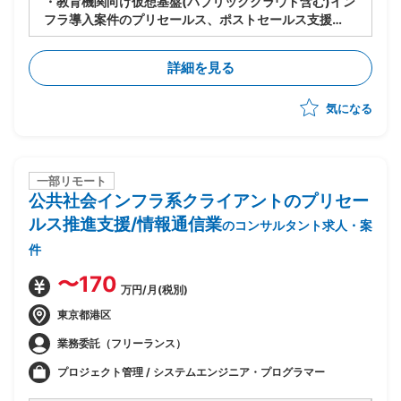
・教育機関向け仮想基盤(パブリッククラウド含む)イン
フラ導入案件のプリセールス、ポストセールス支援
・案件受注後のプロジェクトマネジメント兼務(必要に
応じて）
詳細を見る
・クラウドリフトおよびシフト、無線更改、セキュリテ
ィ（ゼロトラスト、脱VPN、ランサムウェア対策）
気になる
一部リモート
公共社会インフラ系クライアントのプリセー
ルス推進支援/情報通信業
のコンサルタント求人・案
件
〜170
万円/月(税別)
東京都港区
業務委託（フリーランス）
プロジェクト管理 / システムエンジニア・プログラマー