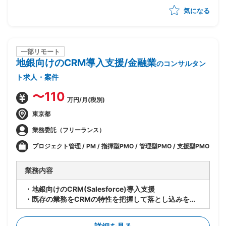
業目標の達成を支援
気になる
・クライアントと議論を重ねながらリレーション構築を
重視した中長期的な支援を想定
一部リモート
地銀向けのCRM導入支援/金融業
のコンサルタン
ト求人・案件
〜110
万円/月(税別)
東京都
業務委託（フリーランス）
プロジェクト管理 / PM / 指揮型PMO / 管理型PMO / 支援型PMO
業務内容
・地銀向けのCRM(Salesforce)導入支援
・既存の業務をCRMの特性を把握して落とし込みを想
定
・下記想定業務内容