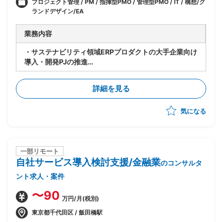
プロジェクト管理 / PM / 指揮型PMO / 管理型PMO / IT / 構想/グ
ランドデザイン/EA
業務内容
・サステナビリティ領域ERPプロダクトの大手企業向け
導入・開発PJの推進
・ベンダー側のITコンサルタント兼PMOとして、提案
から構想策定・PJ推進まで一気通貫でイニシアチブを
詳細を見る
とる役割
・プロダクト導入PJのPM/PLとしての全体推進
気になる
・PMO業務（スケジュール/WBS管理、課題管理、顧
客伴走、ステークホルダー調整）
・構想策定・ロードマップ策定・IT予算化支援、ベスト
プラクティスの横展開
一部リモート
自社サービス導入検討支援/金融業
のコンサルタ
ント求人・案件
〜90
万円/月(税別)
東京都千代田区 / 飯田橋駅