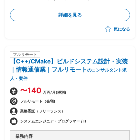
ト/風土醸成等)の実行支援
・施策の推進,関係者調整,進捗管理
詳細を見る
気になる
フルリモート
【C++/CMake】ビルドシステム設計・実装
｜情報通信業｜フルリモート
のコンサルタント求
人・案件
〜140
万円/月(税別)
フルリモート（在宅)
業務委託（フリーランス）
システムエンジニア・プログラマー / IT
業務内容