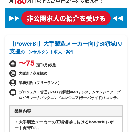
【PowerBI】大手製造メーカー向けBI領域PJ
支援
のコンサルタント求人・案件
〜75
万円/月(税別)
大阪府 / 淀屋橋駅
業務委託（フリーランス）
プロジェクト管理 / PM / 指揮型PMO / システムエンジニア・プ
ログラマー / バックエンドエンジニア(サーバサイド) / コンサ
ル・プロジェクト管理 / PM (プロジェクトマネージャー) / PMO
/ IT / CRM/SFA/BI
業務内容
・大手製造メーカーの工場領域におけるPowerBIレポ
ート保守PJ