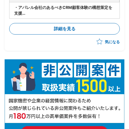
・アパレル会社のあるべきCRM顧客体験の構想策定を
支援
・CRM構想に関してエンドクライアント内の主要メン
バーの方と合意形成した上で
詳細を見る
OMO機能を含めたあるべき姿を具体化
・幹部の合意を得るために、ユーザー調査、競合
気になる
MD(マーチャンダイジング)調査など行いながら、
あるべきCRM顧客体験を仮説導出
・競合MD調査は、商品ジャンル毎の商品数、価格など
ディスクトップ調査して、
どの商品ジャンルで市場ポジションを狙うか検討
→調査自体は、あまり難易度は高くなく、地道なディ
スクトップ調査がメインとなります。
・基幹システムを含めたシステム領域は、弊社コンサル
担当がおり、双方で連携しながら構想ロードマップを作
成していく
・CRM構想として期待されているポイントは、OMO機
能、EC機能、MA&CDP活用によるパーソナライズ
CRMなど