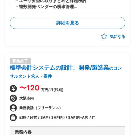
・ユーザ要望の取りまとめと課題検討
・複数開発ベンダーの横串管理
・経営層向けのプロジェクト報告資料作成
詳細を見る
気になる
募集終了
標準会計システムの設計、開発/製造業
のコン
サルタント求人・案件
〜120
万円/月(税別)
大阪市内
業務委託（フリーランス）
戦略 / 経営 / SAP / SAP(FI) / SAP(FI-AP) / IT
業務内容