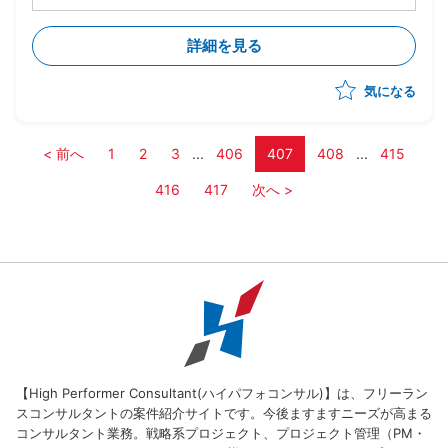
・(発注者である顧客側の)運用体制検討業務
・業務可視化、課題抽出、改善策検討（人事、給与、会
詳細を見る
計業務等へのパッケージ製品適用）
【仕事の形態】
気になる
・コンサルタントとともにコンサルティングに携わりま
す。
・顧客ヒアリング、顧客要求の把握、対応案検討、ドキ
ュメント作成(ppt)を行って頂きます。
< 前へ
1
2
3
...
406
407
408
...
415
・弊社コンサルティングチーム（約１０名体制）の中に
416
417
次へ >
加わっていただきます。
【High Performer Consultant(ハイパフォコンサル)】は、フリーラン
スコンサルタントの案件紹介サイトです。今後ますますニーズが高まる
コンサルタント業務。戦略系プロジェクト、プロジェクト管理（PM・