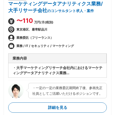
マーケティングデータアナリティクス業務/
大手リサーチ会社
のコンサルタント求人・案件
〜110
万円/月(税別)
東京港区、最寄駅品川
業務委託（フリーランス）
業務 / IT / セキュリティ / マーケティング
業務内容
・大手マーケティングリサーチ会社内におけるマーケテ
ィングデータアナリティクス業務
・データアセットや分析技術を駆使して、クライアント
のマーケティング意思決定のコンサルティング
・一定の一定の業務委託期間終了後、参画先正
・マーケティング課題のヒアリング～データ取得や分析
方針の設計～分析計画に沿った分析実施～データアーキ
社員としてご活躍いただけるポジションです。
テクトグループと連携したシステム化やBI化の要件定義
等
詳細を見る
・所属：データコンサルティンググループ