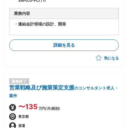
SAP(CO-PC) / IT
業務内容
・連結会計領域の設計、開発
詳細を見る
気になる
募集終了
営業戦略及び施策策定支援
のコンサルタント求人・
案件
〜135
万円/月(税別)
東京都
派遣