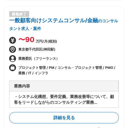
・データおよびシステム移行対応管理
※今年2月から総合テストに入る予定です。
※同じ元請けで別途Salesforce案件のご相談の可能性
募集終了
一般顧客向けシステムコンサル/金融
も一部あり
のコンサル
タント求人・案件
〜90
万円/月(税別)
東京都千代田区(神田駅)
業務委託（フリーランス）
プロジェクト管理 / PM / コンサル・プロジェクト管理 / PMO /
業務 / IT / インフラ
業務内容
・システム化構想、要件定義、業務改善等について、顧
客をリードしながらのコンサルティング業務
・某金融のコンサルタントの支援業務
【体制】
詳細を見る
・コンサルティングを実施する部署（約20名体制）の
中に加わっていただきます。