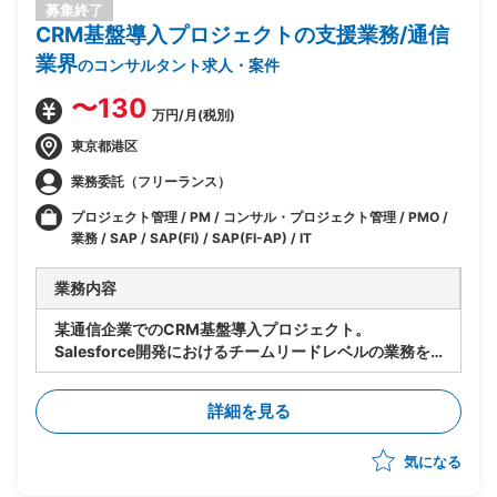
募集終了
CRM基盤導入プロジェクトの支援業務/通信
業界
のコンサルタント求人・案件
〜130
万円/月(税別)
東京都港区
業務委託（フリーランス）
プロジェクト管理 / PM / コンサル・プロジェクト管理 / PMO /
業務 / SAP / SAP(FI) / SAP(FI-AP) / IT
業務内容
某通信企業でのCRM基盤導入プロジェクト。
Salesforce開発におけるチームリードレベルの業務を
想定。(※テストフェーズ)
・Defect対応に関わる設計修正・開発・UTなどの設計
詳細を見る
書およびコードのレビュー
・その他移行対応に向けたSalesforceテクニカル観点
気になる
でのレビュー
・オフショア/ニアショアの進捗管理