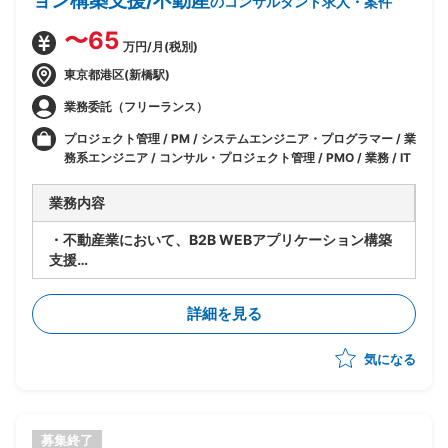
ョン構築支援/不動産
のコンサルタント求人・案件
〜65
万円/月(税別)
東京都港区(新橋駅)
業務委託（フリーランス）
プロジェクト管理 / PM / システムエンジニア・プログラマー / 業
務系エンジニア / コンサル・プロジェクト管理 / PMO / 業務 / IT
業務内容
・不動産業において、B2B WEBアプリケーション構築
支援
・ポジション：業務系エンジニア(PM)
・開発フェーズ：設計～開発
詳細を見る
・チーム体制：３～５名想定
・不動産業者向けのWEBアプリケーション構築のPM業
気になる
務
・少人数チームのため、設計フェーズ後、そのまま実装
もご担当いただく想定
募集終了