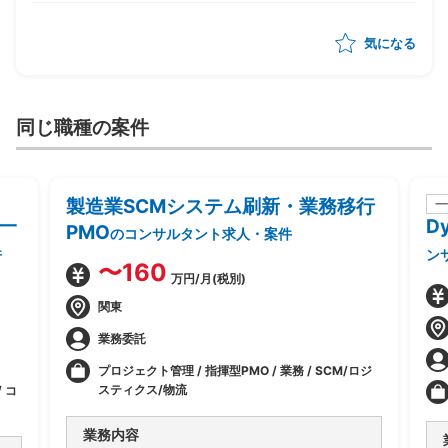
気になる
同じ職種の案件
製造業SCMシステム刷新・業務移行
一
一
D
PMO
のコンサルタント求人・案件
件
ン
〜160
万円/月(税別)
関東
業務委託
プロジェクト管理 / 指揮型PMO / 業務 / SCM/ロジ
スティクス/物流
 コ
業務内容