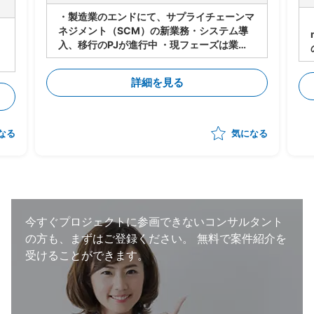
・製造業のエンドにて、サプライチェーンマ
ネジメント（SCM）の新業務・システム導
入、移行のPJが進行中 ・現フェーズは業
務・システムの設計は進行中 ・今後各サプ
ライヤーに導入・対応してもらうにあたり、
詳細を見る
下記のタスクの支援をいただく想定 -メー
カー⇔サプライヤーの依頼/QA事項の管理
-サプライヤー側の対応支援（対応策の立
案、決定の支援） -サプライヤー側の進捗
なる
気になる
状況把握、報告 ・状況によっては弊社が担
当する他のプロジェクトへのシフト・兼務も
想定。 （いずれも、自動車の製造・調達・
検査等に関わる領域） ・体制：元請けPM稼
働20～30％想定
今すぐプロジェクトに参画できないコンサルタント
の方も、まずはご登録ください。
無料で案件紹介を
受けることができます。