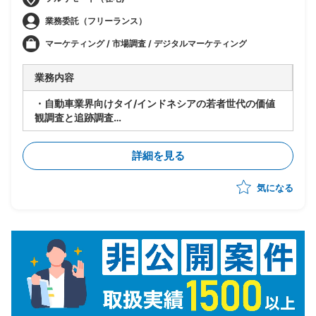
業務委託（フリーランス）
マーケティング / 市場調査 / デジタルマーケティング
業務内容
・自動車業界向けタイ/インドネシアの若者世代の価値
観調査と追跡調査
・リサーチの設計(既存のフォーマットを利用し調査票
を計2本作成)
詳細を見る
※価値観調査：50問、追跡調査：20問
・画面確認
気になる
・打ち合わせ