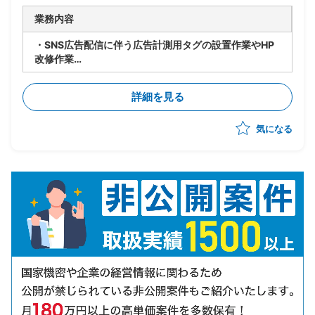
業務内容
・SNS広告配信に伴う広告計測用タグの設置作業やHP
改修作業
・企業ロゴの追加掲載や掲載停止作業(通常作業)※新規
契約や契約解消がない限り発生しない作業になりますの
詳細を見る
で常時アサインというよりは作業発生時に単発で2，3
時間程度
気になる