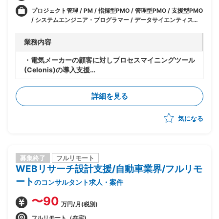
プロジェクト管理 / PM / 指揮型PMO / 管理型PMO / 支援型PMO
/ システムエンジニア・プログラマー / データサイエンティスト /
コンサル・プロジェクト管理 / PM (プロジェクトマネージャー) /
PMO / マーケティング / データサイエンティスト/アナリスト
業務内容
・電気メーカーの顧客に対しプロセスマイニングツール
(Celonis)の導入支援
・外販部隊における配下メンバーのリード
・顧客折衝の中で要件をまとめ資料を作成(パワポ等)
詳細を見る
気になる
募集終了
フルリモート
WEBリサーチ設計支援/自動車業界/フルリモ
ート
のコンサルタント求人・案件
〜90
万円/月(税別)
フルリモート（在宅)