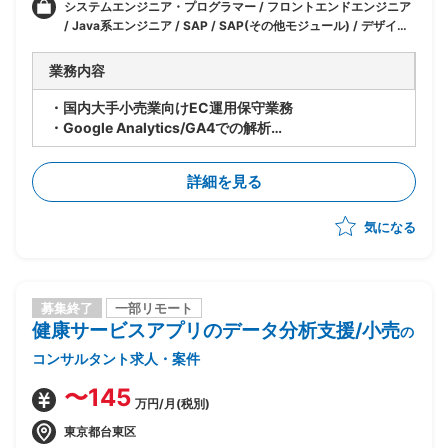
システムエンジニア・プログラマー / フロントエンドエンジニア
/ Java系エンジニア / SAP / SAP(その他モジュール) / デザイナ
ー・クリエイター / 企画・マーケティング / アナリスト / Webマ
ーケティング / Webディレクター / マーケティング
業務内容
・国内大手小売業向けEC運用保守業務
・Google Analytics/GA4での解析
・GTM/GA/UA設定ディレクション
・エンジニアとしてリーダーの補佐業務
詳細を見る
気になる
募集終了
一部リモート
健康サービスアプリのデータ分析支援/小売
の
コンサルタント求人・案件
〜145
万円/月(税別)
東京都台東区