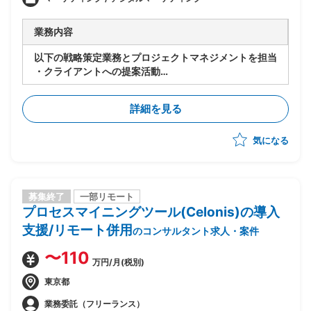
業務内容
以下の戦略策定業務とプロジェクトマネジメントを担当
・クライアントへの提案活動
・キャンペーンのアクションプランニング
・サイトやLP制作
詳細を見る
・アプリ開発
・MA運用
気になる
クライアントの担当営業と一緒に、クライアントへの提
案活動～受注、その後のプロジェクトマネジメントを担
っていただきます。
募集終了
一部リモート
プロセスマイニングツール(Celonis)の導入
支援/リモート併用
のコンサルタント求人・案件
〜110
万円/月(税別)
東京都
業務委託（フリーランス）