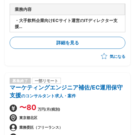
業務内容
・大手飲料企業向けECサイト運営のITディレクター支
援
・エンドクライアントの担当者1名の配下にメンバとし
て参画
詳細を見る
・事業部門からの開発要件の整理
・開発ベンダとの開発/運用保守調整
気になる
募集終了
一部リモート
マーケティングエンジニア補佐/EC運用保守
支援
のコンサルタント求人・案件
〜80
万円/月(税別)
東京都北区
業務委託（フリーランス）