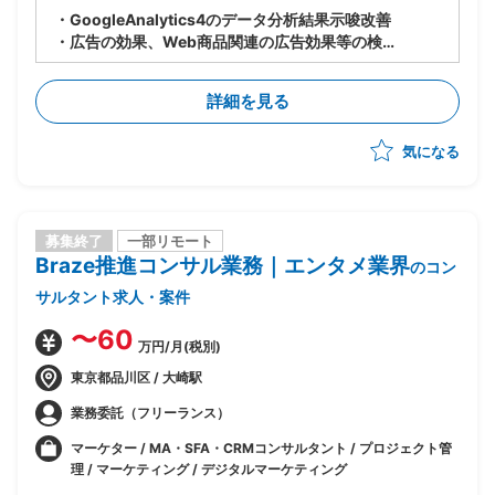
・GoogleAnalytics4のデータ分析結果示唆改善
・広告の効果、Web商品関連の広告効果等の検証
・離脱率の改善/UIUX構築検討
詳細を見る
気になる
募集終了
一部リモート
Braze推進コンサル業務｜エンタメ業界
のコン
サルタント求人・案件
〜60
万円/月(税別)
東京都品川区 / 大崎駅
業務委託（フリーランス）
マーケター / MA・SFA・CRMコンサルタント / プロジェクト管
理 / マーケティング / デジタルマーケティング