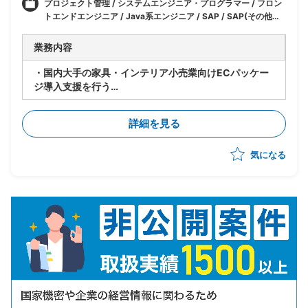
プロジェクト管理 / システムエンジニア・プログラマー / フロン
トエンドエンジニア / Java系エンジニア / SAP / SAP(その他モ
ジュール) / デザイナー・クリエイター / 企画・マーケティング /
アナリスト / Webマーケティング / Webディレクター / マーケテ
業務内容
ィング
・国内大手の家具・インテリア小売業向けECパッケー
ジ導入支援を行う
・下記業務をユーザー側PMOとして実施する
・プロジェクトスケジュールの立案/調整/管理
詳細を見る
・EC周辺業務のマニュアル作成
・パッケージ導入に伴う受入テスト支援業務
気になる
・PPT・Wordでの資料作成