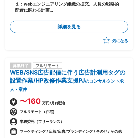
１：webエンジニアリング組織の拡充、人員の戦略的
配置に関わる計画
２：IT専門職(社員/業務委託)の採用スキームの立ち上
げ
詳細を見る
３：IT専門職の評価精度の確立
４：その他webエンジニアリング組織に関する環境整
気になる
備、広報などの支援
募集終了
フルリモート
WEB/SNS広告配信に伴う広告計測用タグの
設置作業/HP改修作業支援PJ
のコンサルタント求
人・案件
〜160
万円/月(税別)
フルリモート（在宅)
業務委託（フリーランス）
マーケティング / 広報/広告/ブランディング / その他 / その他