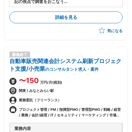
記の視点で調査をおこなう
・ユースケースが抱える課題とデータ流通に期待する
効果
詳細を見る
・データー流通におけるステークフォルダ
・データの流通フロー、処理の概要
気になる
・安全なデータ流通のために必要な条件やルール
・調査結果をもとにディスカッションペーパーの作成
募集終了
自動車販売関連会計システム刷新プロジェク
ト支援/小売業
のコンサルタント求人・案件
〜150
万円/月(税別)
関東 / みなとみらい駅
業務委託（フリーランス）
プロジェクト管理 / PM / 指揮型PMO / 管理型PMO / 戦略 / 経営
/ 業務 / 会計/経理 / IT / セキュリティ / マーケティング / 市場調
査
業務内容