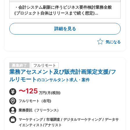
・会計システム刷新に伴うビジネス要件検討業務全般
(プロジェクト自体はリリースまで続く想定)
・DMS(ディーラーマネジメントシステム)とOBIC7の
連携に関するコンサル業務
詳細を見る
※DMS：自動車ディーラー向けの総合IT業務支援シ
ステムのこと。一般的に在庫管理と財務・会計管理のな
気になる
どの機能がある。
・会議体の選定及び運用方法の策定
・ステークホルダーマネジメント業務全般
募集終了
フルリモート
業務アセスメント及び販売計画策定支援/フ
ルリモート
のコンサルタント求人・案件
〜125
万円/月(税別)
フルリモート（在宅)
業務委託（フリーランス）
マーケティング / 市場調査 / デジタルマーケティング / データサ
イエンティスト/アナリスト