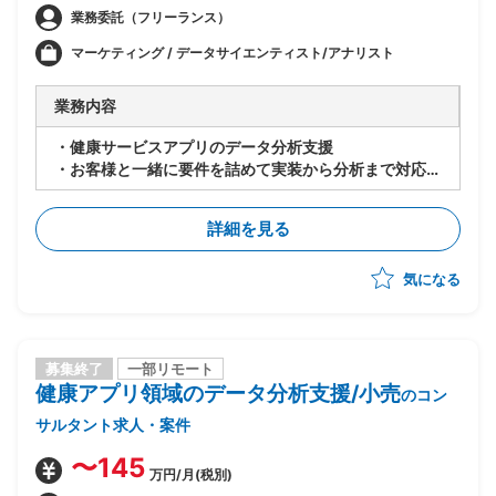
業務委託（フリーランス）
マーケティング / データサイエンティスト/アナリスト
業務内容
・健康サービスアプリのデータ分析支援
・お客様と一緒に要件を詰めて実装から分析まで対応
-ユーザに関わる分析(顧客属性、商品情報、Comado
利用履歴)
詳細を見る
-事業貢献に関わる分析(1の分析に加え、当該顧客の
XB、解約に関わる分析)
気になる
-パーソナライズに関わる分析(機械学習を用いた高度
化)
・分析データ環境
-GA4データ
-Athena(SQL)に格納された顧客、業務データ
募集終了
一部リモート
健康アプリ領域のデータ分析支援/小売
-Bigquery上のサービスログデータ
のコン
サルタント求人・案件
〜145
万円/月(税別)