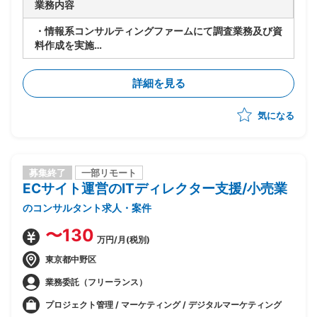
業務内容
・情報系コンサルティングファームにて調査業務及び資
料作成を実施
・MTGや報告会に向けた資料作成
・デスクトップベースでの海外の調査(調査対象はほぼ
詳細を見る
海外)
※PMの下での稼働を想定
気になる
募集終了
一部リモート
ECサイト運営のITディレクター支援/小売業
のコンサルタント求人・案件
〜130
万円/月(税別)
東京都中野区
業務委託（フリーランス）
プロジェクト管理 / マーケティング / デジタルマーケティング