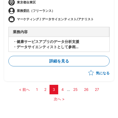
東京都台東区
業務委託（フリーランス）
マーケティング / データサイエンティスト/アナリスト
業務内容
・健康サービスアプリのデータ分析支援
・データサイエンティストとして参画
・お客様と一緒に要件を詰めて実装から分析まで対応
-ユーザに関わる分析(顧客属性、商品情報、サービス利
詳細を見る
用履歴)
-事業貢献に関わる分析(1の分析に加え、当該顧客の
気になる
XB、解約に関わる分析)
-パーソナライズに関わる分析(機械学習を用いた高度
化)
・分析データ環境
< 前へ
1
2
3
4
...
25
26
27
-GA4データ
次へ >
-Athena(SQL)に格納された顧客、業務データ
-Bigquery上のサービスログデータ