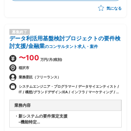
気になる
募集終了
データ利活用基盤検討プロジェクトの要件検
討支援/金融業
のコンサルタント求人・案件
〜100
万円/月(税別)
稲沢市
業務委託（フリーランス）
システムエンジニア・プログラマー / データサイエンティスト /
IT / 構想/グランドデザイン/EA / インフラ / マーケティング / デ
ータサイエンティスト/アナリスト
業務内容
・新システムの要件策定支援
-機能特定
-機能要件の策定