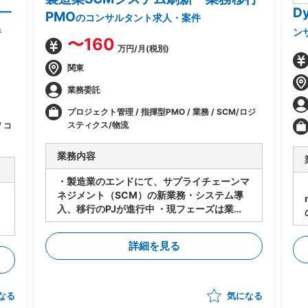
一
D
PMO
のコンサルタント求人・案件
件
ン
〜160
万円/月(税別)
関東
業務委託
プロジェクト管理 / 指揮型PMO / 業務 / SCM/ロジ
スティクス/物流
 コ
業務内容
・製造業のエンドにて、サプライチェーンマ
ネジメント（SCM）の新業務・システム導
入、移行のPJが進行中 ・現フェーズは業
務・システムの設計は進行中 ・今後各サプ
ライヤーに導入・対応してもらうにあたり、
詳細を見る
下記のタスクの支援をいただく想定 -メー
カー⇔サプライヤーの依頼/QA事項の管理
-サプライヤー側の対応支援（対応策の立
案、決定の支援） -サプライヤー側の進捗
なる
気になる
状況把握、報告 ・状況によっては弊社が担