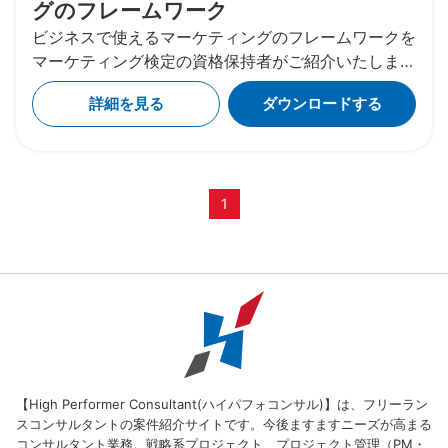
グのフレームワーク
ビジネスで使えるマーケティングのフレームワークを
マーケティング検定の資格保持者がご紹介いたしま
す。 よく使われる定番のフレームワークだけでな
詳細を見る
ダウンロードする
く、BtoC、BtoBなどビジネスの形態に関わらず使用
することができる様々なフレームワーク、理論を紹介
します。 本ホワイトペーパーでフレームワークだけ
でなく経営学・マーケティングの基礎知識が身に付き
ます。 是非ご一読ください。
1
【High Performer Consultant(ハイパフォコンサル)】は、フリーラン
スコンサルタントの案件紹介サイトです。今後ますますニーズが高まる
コンサルタント業務。戦略系プロジェクト、プロジェクト管理（PM・