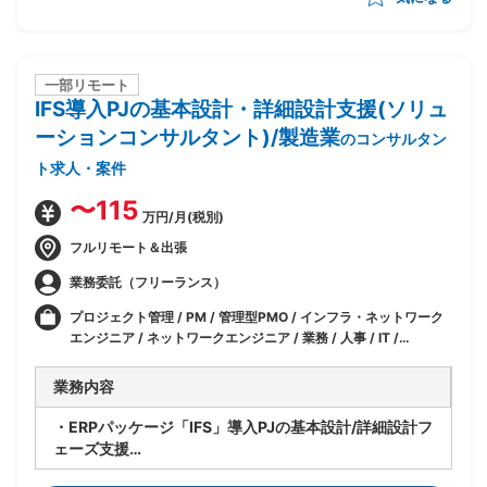
動を推進
・LIMSの適切な利用に向けたシステムベンダーへの問
い合わせ/改善対応
一部リモート
IFS導入PJの基本設計・詳細設計支援(ソリュ
ーションコンサルタント)/製造業
のコンサルタン
ト求人・案件
〜115
万円/月(税別)
フルリモート＆出張
業務委託（フリーランス）
プロジェクト管理 / PM / 管理型PMO / インフラ・ネットワーク
エンジニア / ネットワークエンジニア / 業務 / 人事 / IT /
ERP(SAP 以外)
業務内容
・ERPパッケージ「IFS」導入PJの基本設計/詳細設計フ
ェーズ支援
・パッケージ標準機能とカスタマイズ機能でそれぞれ実