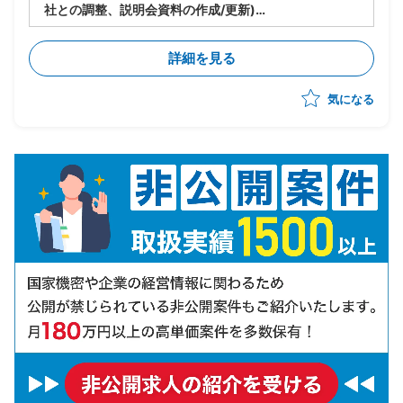
社との調整、説明会資料の作成/更新)
・DR(災害復旧)環境構築のPJ推進(構築自体は外部ベン
ダーが担当、推進役として参画)
詳細を見る
気になる