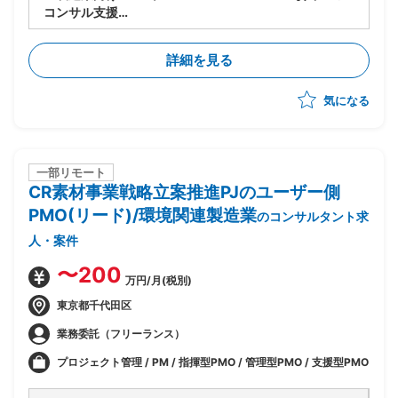
コンサル支援
・SD1名、MM1名、PP1名、FI1名
・SAP Public Cloudを採用したERP導入を推進
詳細を見る
・先方内のPJ推進方法の理解を前提とした支援を想定
気になる
一部リモート
CR素材事業戦略立案推進PJのユーザー側
PMO(リード)/環境関連製造業
のコンサルタント求
人・案件
〜200
万円/月(税別)
東京都千代田区
業務委託（フリーランス）
プロジェクト管理 / PM / 指揮型PMO / 管理型PMO / 支援型PMO