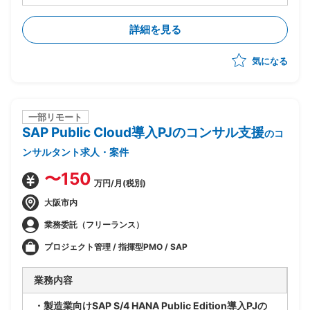
・領域：会計
・SAP Public Cloudを採用したERP導入を推進
詳細を見る
・先方内のPJ推進方法の理解を前提とした支援を想定
気になる
一部リモート
SAP Public Cloud導入PJのコンサル支援
のコ
ンサルタント求人・案件
〜150
万円/月(税別)
大阪市内
業務委託（フリーランス）
プロジェクト管理 / 指揮型PMO / SAP
業務内容
・製造業向けSAP S/4 HANA Public Edition導入PJの