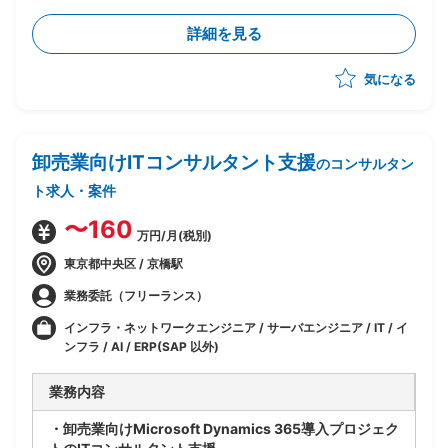
合方針策定
詳細を見る
・エンドユーザー社内向けシステムを含む認証/認可方
式の検討
気になる
・顧客とのディスカッションによる要件整理および方向
性策定
・各種ID製品(Microsoft External、Okta等)の選定お
よび設計支援
卸売業向けITコンサルタント支援
のコンサルタン
ト求人・案件
〜160
万円/月(税別)
東京都中央区 / 京橋駅
業務委託（フリーランス）
インフラ・ネットワークエンジニア / サーバエンジニア / IT / イ
ンフラ / AI / ERP(SAP 以外)
業務内容
・卸売業向けMicrosoft Dynamics 365導入プロジェク