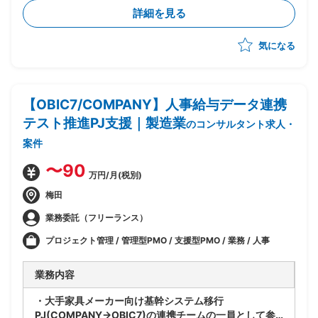
現する仕様を検討
詳細を見る
・NEC社と協働し基本設計/詳細設計を実施
気になる
【OBIC7/COMPANY】人事給与データ連携
テスト推進PJ支援｜製造業
のコンサルタント求人・
案件
〜90
万円/月(税別)
梅田
業務委託（フリーランス）
プロジェクト管理 / 管理型PMO / 支援型PMO / 業務 / 人事
業務内容
・大手家具メーカー向け基幹システム移行
PJ(COMPANY→OBIC7)の連携チームの一員として参