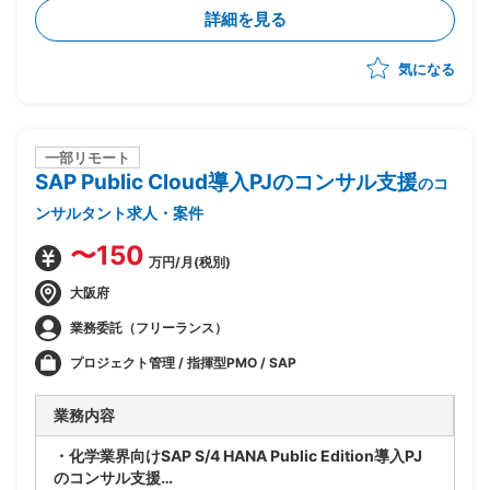
テクチャ提案支援
詳細を見る
・顧客の要件をAWSサービスに紐づけた構成検討およ
び提案活動の実施
気になる
・セキュリティ強化や認証統合(AWS/EntraID等)に関
する方式検討および提案
・海外展開を見据えたAWS環境構成や運用を考慮した
仕組みの提案
・案件受注後はPMを担当
一部リモート
SAP Public Cloud導入PJのコンサル支援
・工程：提案、案件創出、要件定義～を実施の想定
のコ
ンサルタント求人・案件
〜150
万円/月(税別)
大阪府
業務委託（フリーランス）
プロジェクト管理 / 指揮型PMO / SAP
業務内容
・化学業界向けSAP S/4 HANA Public Edition導入PJ
のコンサル支援