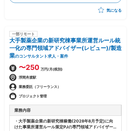
向けた要件定義・基本設計の推進
気になる
・他社事例・一般論をもとにしたセキュリティ施策の提
案・取りまとめ
・リスク対策部門・グループ各社を横断した関係者調
整・ステークホルダーマネジメント
一部リモート
大手製薬企業の新研究棟事業所運営ルール統
一化の専門領域アドバイザー(レビュー)/製造
業
のコンサルタント求人・案件
〜250
万円/月(税別)
浮間舟渡駅
業務委託（フリーランス）
プロジェクト管理
業務内容
・大手製薬企業の新研究棟稼働(2028年8月予定)に向
けた事業所運営ルール策定PJの専門領域アドバイザー