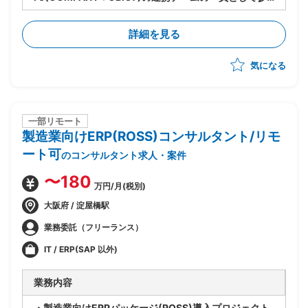
画
・OBIC7と周辺システム間のデータ連携設計/検証/テス
詳細を見る
ト推進を担当
・人事給与領域の各種マスタデータ、勤怠情報、給与計
気になる
算データ等の連携仕様妥当性検証、課題整理、関係各所
との調整
・システム間データマッピング、連携タイミング(リア
ルタイム/バッチ)の整理、異常系含むテスト観点の洗い
出し
一部リモート
製造業向けERP(ROSS)コンサルタント/リモ
ート可
のコンサルタント求人・案件
〜180
万円/月(税別)
大阪府 / 淀屋橋駅
業務委託（フリーランス）
IT / ERP(SAP 以外)
業務内容
・製造業向けERPパッケージ(ROSS)導入プロジェクト