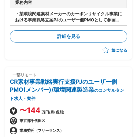
業務内容
・某環境関連素材メーカーのカーボンリサイクル事業に
おける事業戦略立案PJのユーザー側PMOとして参画
・市場開拓およびターゲット選定を含む事業戦略の具体
化および実行推進支援
詳細を見る
・PJ全体の推進担当として進捗管理/課題管理/関係者調
整を実施
気になる
・オフテイク契約検討およびアライアンス推進を含む実
行フェーズ支援
一部リモート
CR素材事業戦略実行支援PJのユーザー側
PMO(メンバー)/環境関連製造業
のコンサルタン
ト求人・案件
〜144
万円/月(税別)
東京都千代田区
業務委託（フリーランス）