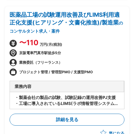
医薬品工場の試験運用改善及びLIMS利用適
正化支援(ヒアリング・文書化推進)/製造業
の
コンサルタント求人・案件
〜110
万円/月(税別)
京阪電車門真市駅徒歩5分
業務委託（フリーランス）
プロジェクト管理 / 管理型PMO / 支援型PMO
業務内容
・製薬会社の製品の試験、試験記録の運用改善PJ支援
・工場に導入されているLIMS(ラボ情報管理システム)
の適切な利用及びデータインテグリティ(DI)担保に向け
た支援
詳細を見る
・工場の試験担当への運用ヒアリング、試験関連文書の
確認/文書化
気になる
・信頼性保証部門の品質保証担当と対策を検討し改善活