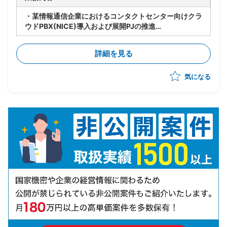
・某情報通信企業におけるコンタクトセンター向けクラ
ウドPBX(NICE)導入および展開PJの推進
・コンタクトセンター基盤導入の上流提案から実装まで
の推進
詳細を見る
・顧客への提案活動を通じた案件創出および案件獲得の
リード
気になる
・チームの先頭に立ち、進捗管理/課題管理を行いなが
らPJ推進を実施