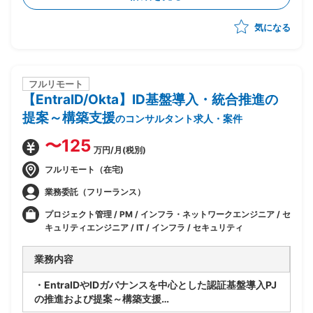
・顧客とのディスカッションを通じた方向性整理および
気になる
合意形成
・構想内容のドキュメント化および上流設計支援
フルリモート
【EntraID/Okta】ID基盤導入・統合推進の
提案～構築支援
のコンサルタント求人・案件
〜125
万円/月(税別)
フルリモート（在宅)
業務委託（フリーランス）
プロジェクト管理 / PM / インフラ・ネットワークエンジニア / セ
キュリティエンジニア / IT / インフラ / セキュリティ
業務内容
・EntraIDやIDガバナンスを中心とした認証基盤導入PJ
の推進および提案～構築支援
・BtoEおよびサプライチェーン向け認証基盤の設計/統