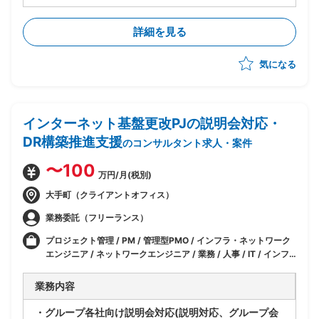
・Salesforce設定変更(Flow、オブジェクト、画面レイ
アウト、権限設定等の軽微な改修)
詳細を見る
・業務改善に伴う運用改善/提案
・社内関係者との各種調整対応
気になる
インターネット基盤更改PJの説明会対応・
DR構築推進支援
のコンサルタント求人・案件
〜100
万円/月(税別)
大手町（クライアントオフィス）
業務委託（フリーランス）
プロジェクト管理 / PM / 管理型PMO / インフラ・ネットワーク
エンジニア / ネットワークエンジニア / 業務 / 人事 / IT / インフ
ラ
業務内容
・グループ各社向け説明会対応(説明対応、グループ会