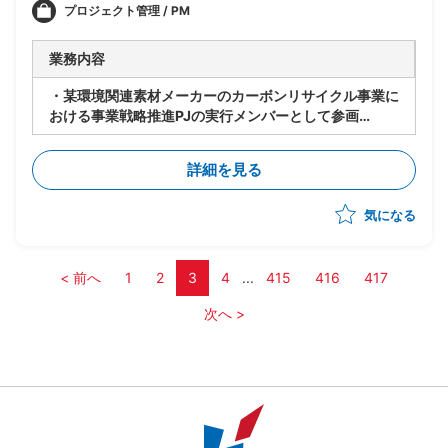
プロジェクト管理 / PM
業務内容
・某環境関連素材メーカーのカーボンリサイクル事業に
おける事業戦略推進PJの実行メンバーとして参画
・市場調査およびターゲット選定に関する分析/資料作
成支援
詳細を見る
・事業戦略実行に向けた各種タスク推進および関係者連
携支援
気になる
・アライアンス検討や契約検討に関する実務支援
< 前へ
1
2
3
4
...
415
416
417
次へ >