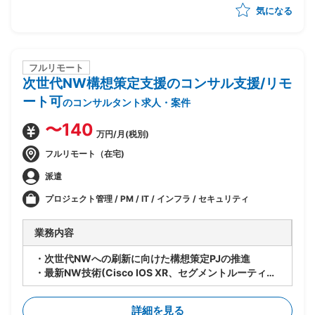
気になる
・システム運用の定着化支援（利用部門への展開・教育
サポートを含む）
・エンハンス要件のヒアリング・取りまとめ、および優
先度整理
・運用課題の収集・分析・構造化、ならびにベンダーへ
フルリモート
次世代NW構想策定支援のコンサル支援/リモ
のエスカレーション対応
・運用KPIの設定・モニタリング、定期レポーティング
ート可
のコンサルタント求人・案件
の仕組み構築
・インシデント管理プロセスの整備および再発防止策の
〜140
万円/月(税別)
策定支援
フルリモート（在宅)
派遣
プロジェクト管理 / PM / IT / インフラ / セキュリティ
業務内容
・次世代NWへの刷新に向けた構想策定PJの推進
・最新NW技術(Cisco IOS XR、セグメントルーティン
グ等)の調査および適用検討
・現行NWの課題整理および将来アーキテクチャの設計
詳細を見る
方針策定