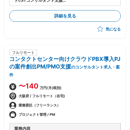
トのITコンサルタント支援
・ITコンサルタントポジション
・卸売業務(仕入・販売・在庫管理等)の業務要件ヒアリ
詳細を見る
ングおよび整理
・D365の機能要件定義および業務フロー設計支援
気になる
・M365、D365を活用したAI関連機能の提案・導入支
援
フルリモート
コンタクトセンター向けクラウドPBX導入PJ
の案件創出PM/PMO支援
のコンサルタント求人・案
件
〜140
万円/月(税別)
大阪府 / フルリモート（在宅)
業務委託（フリーランス）
プロジェクト管理 / PM
業務内容