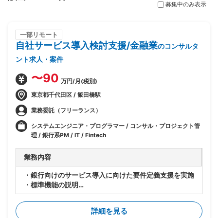
募集中のみ表示
一部リモート
自社サービス導入検討支援/金融業
のコンサルタ
ント求人・案件
〜90
万円/月(税別)
東京都千代田区 / 飯田橋駅
業務委託（フリーランス）
システムエンジニア・プログラマー / コンサル・プロジェクト管
理 / 銀行系PM / IT / Fintech
業務内容
・銀行向けのサービス導入に向けた要件定義支援を実施
・標準機能の説明
・標準要件定義書を基にしたFit&Gap
・各ステークホルダーとの折衝
詳細を見る