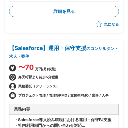
として参画
・薬品管理・廃棄物管理・安全管理など製薬研究施設特
詳細を見る
有の運営領域に関する知見提供・観点レビューを担当
・PJ全体統括のPM/PMOと連携し、ルール統一化案に
気になる
対する妥当性検証・改善提案・代替案提示を実施
・法令対応観点(毒劇法/廃棄物処理法/化管法/消防法/労
安法等)におけるアイディア出し、コンプライアンスと
業務効率のバランス整理、運用上の留意点提示を担当
【Salesforce】運用・保守支援
・初期は詳細ヒアリング・課題整理フェーズに参画、後
のコンサルタント
続フェーズはPMからの相談ベースでスポット稼働を想
求人・案件
定
〜70
万円/月(税別)
弁天町駅より徒歩5分程度
業務委託（フリーランス）
プロジェクト管理 / 管理型PMO / 支援型PMO / 業務 / 人事
業務内容
・Salesforce導入済み環境における運用・保守PJ支援
・社内利用部門からの問い合わせ対応