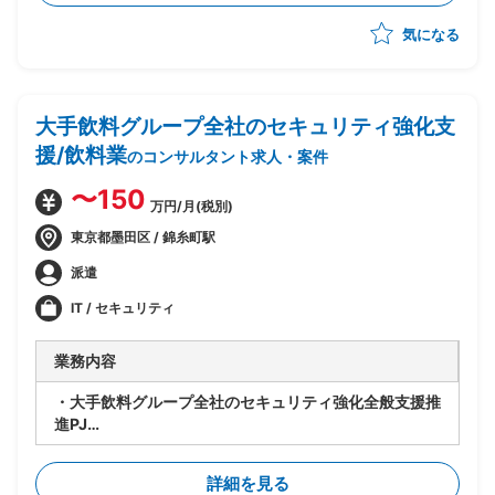
気になる
大手飲料グループ全社のセキュリティ強化支
援/飲料業
のコンサルタント求人・案件
〜150
万円/月(税別)
東京都墨田区 / 錦糸町駅
派遣
IT / セキュリティ
業務内容
・大手飲料グループ全社のセキュリティ強化全般支援推
進PJ
・ベンダー側ではなくユーザー側(情報子会社)立場での
施策推進・仕切り役
詳細を見る
・USB・外部媒体の無断使用防止および使用ログ取得に