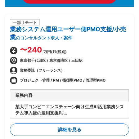
一部リモート
業務システム運用ユーザー側PMO支援/小売
業
のコンサルタント求人・案件
〜240
万円/月(税別)
東京都千代田区 / 東京都港区 / 三田駅
業務委託（フリーランス）
プロジェクト管理 / PM / 指揮型PMO / 管理型PMO
業務内容
某大手コンビニエンスチェーン向け生成AI活用業務シス
テム導入後の運用支援PJ
・ユーザー側PMOとして、システム運用全体の推進・
管理を担う
詳細を見る
・運用スペシャリストとして、運用プロセスの設計・標
準化・改善提案を主導