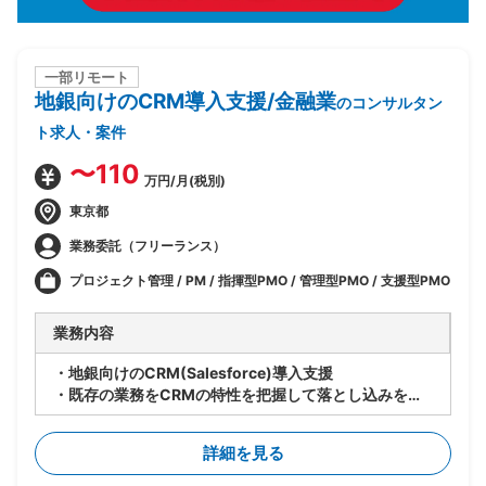
一部リモート
地銀向けのCRM導入支援/金融業
のコンサルタン
ト求人・案件
〜110
万円/月(税別)
東京都
業務委託（フリーランス）
プロジェクト管理 / PM / 指揮型PMO / 管理型PMO / 支援型PMO
業務内容
・地銀向けのCRM(Salesforce)導入支援
・既存の業務をCRMの特性を把握して落とし込みを想
定
・下記想定業務内容
詳細を見る
-現状業務のヒアリング
-課題整理