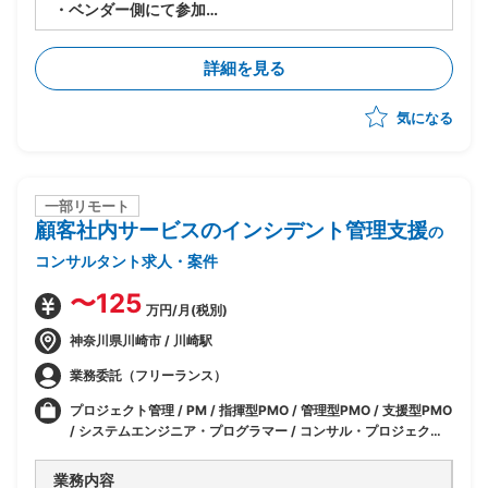
・ベンダー側にて参加
・保守業務が2月よりスタートしており、業務が設計通
りまわっているかチェックし、適宜改善活動を実施
詳細を見る
・また、上記必要に応じて考慮不足の再検討、設計改定
も実施
気になる
・保守現場の抜けもれ確認
・運用操作手順書を成果品納品に向けた進捗管理、レビ
ュー、修正(手順書自体は、基本的に各技術チームで作
成)
・現場へのヒアリング対応
一部リモート
顧客社内サービスのインシデント管理支援
の
コンサルタント求人・案件
〜125
万円/月(税別)
神奈川県川崎市 / 川崎駅
業務委託（フリーランス）
プロジェクト管理 / PM / 指揮型PMO / 管理型PMO / 支援型PMO
/ システムエンジニア・プログラマー / コンサル・プロジェクト
管理
業務内容