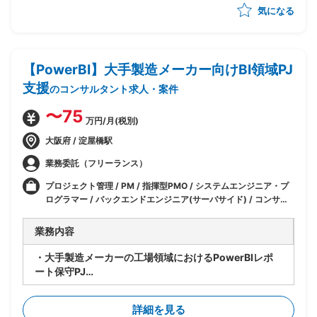
気になる
-スケジュール管理
-クライアント折衝
【PowerBI】大手製造メーカー向けBI領域PJ
支援
のコンサルタント求人・案件
〜75
万円/月(税別)
大阪府 / 淀屋橋駅
業務委託（フリーランス）
プロジェクト管理 / PM / 指揮型PMO / システムエンジニア・プ
ログラマー / バックエンドエンジニア(サーバサイド) / コンサ
ル・プロジェクト管理 / PM (プロジェクトマネージャー) / PMO
/ IT / CRM/SFA/BI
業務内容
・大手製造メーカーの工場領域におけるPowerBIレポ
ート保守PJ
・PowerBIとSQL Serverの実務をメインとしたスキル
で要員募集中
詳細を見る
・主に下記業務を担っていただく予定