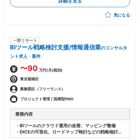
詳細を見る
とめ
・各ステークホルダとの英語によるコミュニケーション
気になる
・通訳
一部リモート
BIツール戦略検討⽀援/情報通信業
のコンサルタ
ント求人・案件
〜90
万円/月(税別)
東京都港区
業務委託（フリーランス）
プロジェクト管理 / 指揮型PMO
業務内容
・BIツールのクラウド運⽤の改善、マッピング整備
・DICEの可視化、ロードマップ検討などの戦略検討
・若⼿プロパーメンバーがおり、⼀緒に検討し、指⽰出