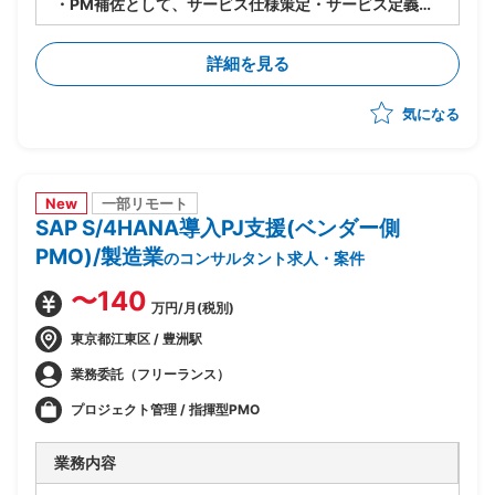
・PM補佐として、サービス仕様策定・サービス定義・
サービスデザイン等、立上げ全体をリード
・立上げ後はサービス運用のリードを担当しつつメニュ
詳細を見る
ー化や顧客アプローチへの参画等、多面的に貢献範囲を
拡大
気になる
New
一部リモート
SAP S/4HANA導入PJ支援(ベンダー側
PMO)/製造業
のコンサルタント求人・案件
〜140
万円/月(税別)
東京都江東区 / 豊洲駅
業務委託（フリーランス）
プロジェクト管理 / 指揮型PMO
業務内容