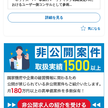
おけるユーザー側コンサルとして参画
・中長期戦略の検討や管理KPIの策定、データ可視化を
通じた現状分析支援を実施
詳細を見る
・施策実行部隊と連携し戦術レベルでPDCAを実行、事
業目標の達成を支援
気になる
・クライアントと議論を重ねながらリレーション構築を
重視した中長期的な支援を想定