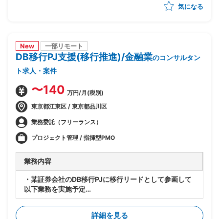
気になる
-製造/単体/結合/総合テスト(3パラレル進行)の全体ス
ケジュール管理
-PJ運営ルールの策定/開発環境整備
-顧客/BP社間の調整/報告資料作成
New
一部リモート
DB移行PJ支援(移行推進)/金融業
のコンサルタン
ト求人・案件
〜140
万円/月(税別)
東京都江東区 / 東京都品川区
業務委託（フリーランス）
プロジェクト管理 / 指揮型PMO
業務内容
・某証券会社のDB移行PJに移行リードとして参画して
以下業務を実施予定
-移行計画の作成
-移行方式検討/本番移行対策の立案
詳細を見る
-移行ツール作成に関する計画策定/推進