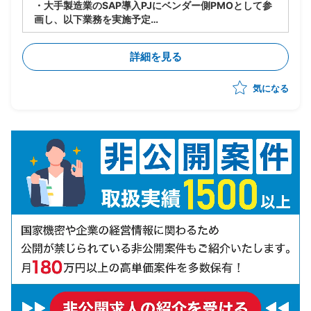
・大手製造業のSAP導入PJにベンダー側PMOとして参
画し、以下業務を実施予定
・PJ規模は500人月以上
-進捗/品質/課題管理
詳細を見る
-リカバリー時の要因分析/リカバリープランの策定
-各種ドキュメントの作成
気になる