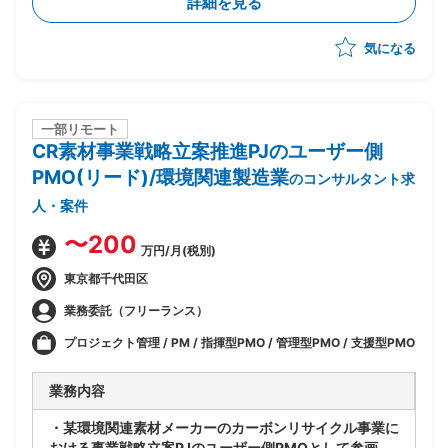
詳細を見る
・先方内のPJ推進方法の理解を前提とした支援を想定
気になる
一部リモート
CR素材事業戦略立案推進PJのユーザー側
PMO(リード)/環境関連製造業
のコンサルタント求
人・案件
〜200
万円/月(税別)
東京都千代田区
業務委託（フリーランス）
プロジェクト管理 / PM / 指揮型PMO / 管理型PMO / 支援型PMO
業務内容
・某環境関連素材メーカーのカーボンリサイクル事業に
おける事業戦略立案PJのユーザー側PMOとして参画