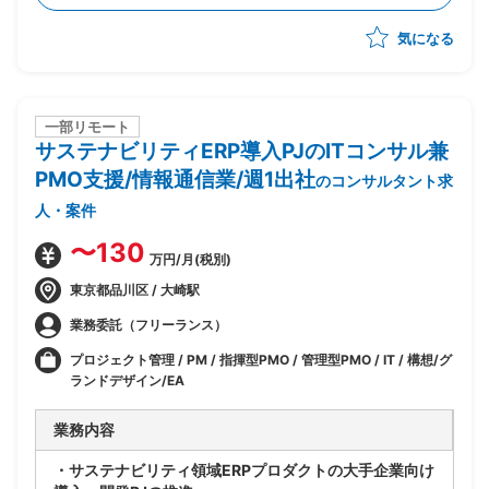
-PowerBIレポートに関する保守作業
気になる
-PowerBIスキルを用いた既存レポートの調査及び改修
等
-SQL Databaseスキルを用いたPowerBIのデータソー
ス作成およびデータ調査等
-定期運用、問合せへの調査回答、変更、障害対応
一部リモート
サステナビリティERP導入PJのITコンサル兼
-保守作業のための顧客との打合せ対応(資料作成、会議
参加含む)
PMO支援/情報通信業/週1出社
のコンサルタント求
・今回0.9人月にて1案件(メンバ的な役割)、0.1人月に
人・案件
て顧客フロント対応(リーダー的な役割)を想定している
状況
〜130
万円/月(税別)
東京都品川区 / 大崎駅
業務委託（フリーランス）
プロジェクト管理 / PM / 指揮型PMO / 管理型PMO / IT / 構想/グ
ランドデザイン/EA
業務内容
・サステナビリティ領域ERPプロダクトの大手企業向け