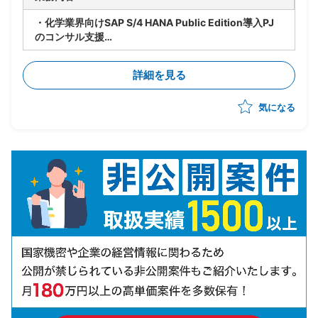
・化学業界向けSAP S/4 HANA Public Edition導入PJ
のコンサル支援
・領域：会計
・SAP Public Cloudを採用したERP導入を推進
詳細を見る
・先方内のPJ推進方法の理解を前提とした支援を想定
気になる