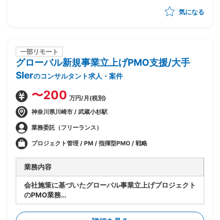
コンサルティング
気になる
・プロジェクト推進、スケジュール/WBS管理、課題管
理、顧客伴走
・提案書作成やプレゼンテーション含む顧客への提案活
動
一部リモート
グローバル新規事業立上げPMO支援/大手
SIer
のコンサルタント求人・案件
〜200
万円/月(税別)
神奈川県川崎市 / 武蔵小杉駅
業務委託（フリーランス）
プロジェクト管理 / PM / 指揮型PMO / 戦略
業務内容
会社施策に基づいたグローバル事業立上げプロジェクト
のPMO業務
・実行フェーズの推進
・英語圏出身のPMのもと進捗管理、アイデアのとりま