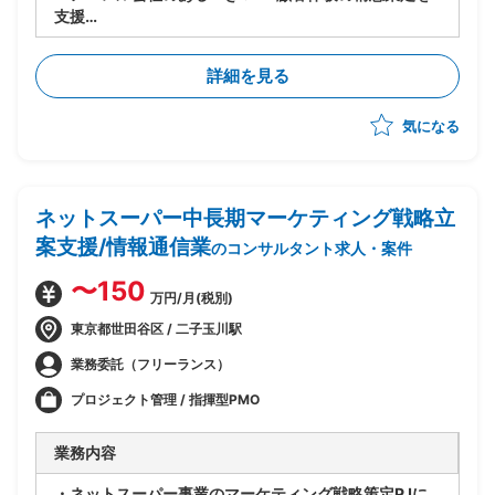
支援
・CRM構想に関してエンドクライアント内の主要メン
バーの方と合意形成した上で
詳細を見る
OMO機能を含めたあるべき姿を具体化
・幹部の合意を得るために、ユーザー調査、競合
気になる
MD(マーチャンダイジング)調査など行いながら、
あるべきCRM顧客体験を仮説導出
・競合MD調査は、商品ジャンル毎の商品数、価格など
ディスクトップ調査して、
ネットスーパー中長期マーケティング戦略立
どの商品ジャンルで市場ポジションを狙うか検討
→調査自体は、あまり難易度は高くなく、地道なディ
案支援/情報通信業
のコンサルタント求人・案件
スクトップ調査がメインとなります。
・基幹システムを含めたシステム領域は、弊社コンサル
〜150
万円/月(税別)
担当がおり、双方で連携しながら構想ロードマップを作
成していく
東京都世田谷区 / 二子玉川駅
・CRM構想として期待されているポイントは、OMO機
業務委託（フリーランス）
能、EC機能、MA&CDP活用によるパーソナライズ
CRMなど
プロジェクト管理 / 指揮型PMO
業務内容
・ネットスーパー事業のマーケティング戦略策定PJに