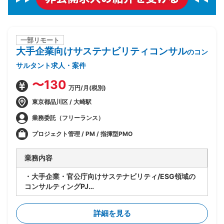
一部リモート
大手企業向けサステナビリティコンサル
のコン
サルタント求人・案件
〜130
万円/月(税別)
東京都品川区 / 大崎駅
業務委託（フリーランス）
プロジェクト管理 / PM / 指揮型PMO
業務内容
・大手企業・官公庁向けサステナビリティ/ESG領域の
コンサルティングPJ
・ベンダー側コンサルタントとして提案・構想策定から
実行まで一気通貫でリード
詳細を見る
・CSRD・ISSB・SSBJ等の開示・規制対応支援および