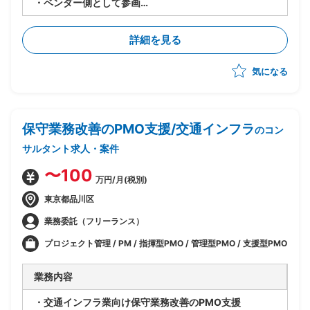
・ベンダー側として参画
・記録管理システム(メインフレーム)のマイグレーショ
ン化に向けてインフラ基盤を構築中
詳細を見る
・PJ管理チームの立場で、品質管理面のAI活用を実施
(利用AI：ローカルLLM)
気になる
・下記の業務を想定
-品質管理内容の整理
-AI活用の検討
-PJチームの推進
保守業務改善のPMO支援/交通インフラ
-進捗管理
のコン
サルタント求人・案件
〜100
万円/月(税別)
東京都品川区
業務委託（フリーランス）
プロジェクト管理 / PM / 指揮型PMO / 管理型PMO / 支援型PMO
業務内容
・交通インフラ業向け保守業務改善のPMO支援