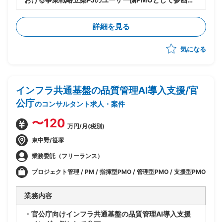
・市場開拓およびターゲット選定を含む事業戦略の具体
化および実行推進支援
詳細を見る
・PJ全体の推進担当として進捗管理/課題管理/関係者調
整を実施
気になる
・オフテイク契約検討およびアライアンス推進を含む実
行フェーズ支援
インフラ共通基盤の品質管理AI導入支援/官
公庁
のコンサルタント求人・案件
〜120
万円/月(税別)
東中野/笹塚
業務委託（フリーランス）
プロジェクト管理 / PM / 指揮型PMO / 管理型PMO / 支援型PMO
業務内容
・官公庁向けインフラ共通基盤の品質管理AI導入支援