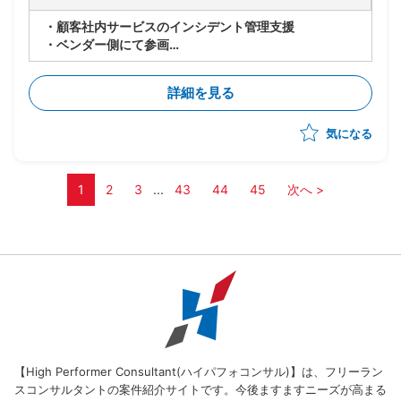
・顧客社内サービスのインシデント管理支援
・ベンダー側にて参画
・顧客社内サービスのセキュリティ維持/向上を目的
に、2026年度よりSOC/CSIRTの整備中
詳細を見る
・インシデントマネージャーとして推進し、チーム立ち
上げ後の一員を担当
気になる
・下記の業務内容を想定
-SOCで判断できずエスカレーションされたアラート、
情報の対応要否やリスク、緊急度判断の対応
-対応方針を決め、関係者へ対応の依頼
1
2
3
...
43
44
45
次へ >
-脅威インテリジェンスを含めた脆弱性情報の対応要否
やリスク判断と対応方針を決め、関係者への対応依頼
-インシデント発生時のインシデント対応
-影響しているシステムへの対応とベンダーとの連携
【High Performer Consultant(ハイパフォコンサル)】は、フリーラン
スコンサルタントの案件紹介サイトです。今後ますますニーズが高まる