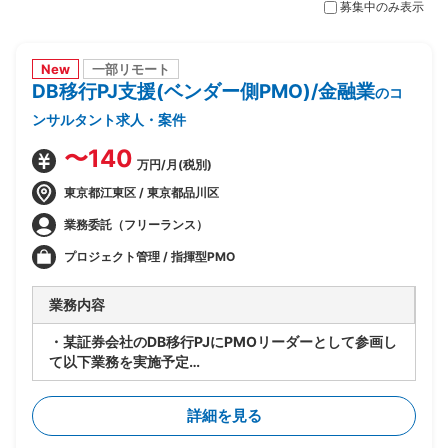
募集中のみ表示
New
一部リモート
DB移行PJ支援(ベンダー側PMO)/金融業
のコ
ンサルタント求人・案件
〜140
万円/月(税別)
東京都江東区 / 東京都品川区
業務委託（フリーランス）
プロジェクト管理 / 指揮型PMO
業務内容
・某証券会社のDB移行PJにPMOリーダーとして参画し
て以下業務を実施予定
-SAP ASE→DB2マイグレーションPJ全体の進捗管理/
情報収集
詳細を見る
-開発BP社の進捗状況/障害解消状況/移行対応状況の総
合的な管理