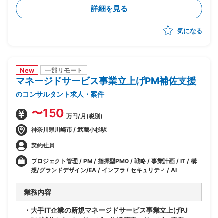
保
詳細を見る
-結合テスト～総合テストで発生する障害の管理・進行
統制
気になる
-障害管理台帳の運用/障害解消状況のトラッキング
-テスト品質基準の確認/品質面での顧客報告対応
-顧客/BP社間の調整/報告資料作成
New
一部リモート
マネージドサービス事業立上げPM補佐支援
のコンサルタント求人・案件
〜150
万円/月(税別)
神奈川県川崎市 / 武蔵小杉駅
契約社員
プロジェクト管理 / PM / 指揮型PMO / 戦略 / 事業計画 / IT / 構
想/グランドデザイン/EA / インフラ / セキュリティ / AI
業務内容
・大手IT企業の新規マネージドサービス事業立上げPJ