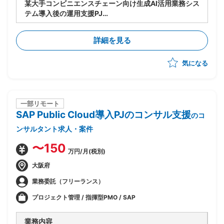
某大手コンビニエンスチェーン向け生成AI活用業務シス
テム導入後の運用支援PJ
・ユーザー側PMOとして、システム運用全体の推進・
管理を担う
詳細を見る
・運用スペシャリストとして、運用プロセスの設計・標
準化・改善提案を主導
気になる
・システム運用の定着化支援（利用部門への展開・教育
サポートを含む）
・エンハンス要件のヒアリング・取りまとめ、および優
先度整理
・運用課題の収集・分析・構造化、ならびにベンダーへ
一部リモート
SAP Public Cloud導入PJのコンサル支援
のエスカレーション対応
のコ
・運用KPIの設定・モニタリング、定期レポーティング
ンサルタント求人・案件
の仕組み構築
・インシデント管理プロセスの整備および再発防止策の
〜150
万円/月(税別)
策定支援
大阪府
業務委託（フリーランス）
プロジェクト管理 / 指揮型PMO / SAP
業務内容