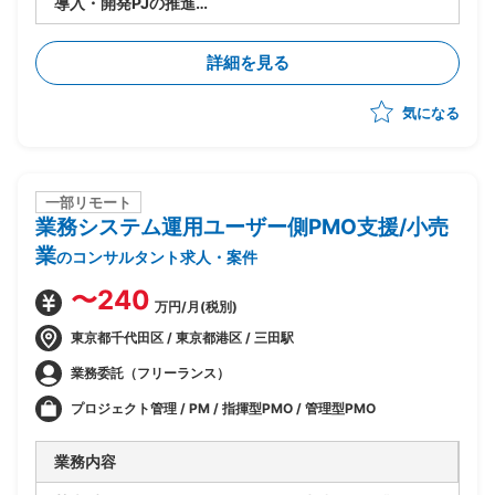
導入・開発PJの推進
・ベンダー側のITコンサルタント兼PMOとして、提案
から構想策定・PJ推進まで一気通貫でイニシアチブを
詳細を見る
とる役割
・プロダクト導入PJのPM/PLとしての全体推進
気になる
・PMO業務（スケジュール/WBS管理、課題管理、顧
客伴走、ステークホルダー調整）
・構想策定・ロードマップ策定・IT予算化支援、ベスト
プラクティスの横展開
一部リモート
業務システム運用ユーザー側PMO支援/小売
業
のコンサルタント求人・案件
〜240
万円/月(税別)
東京都千代田区 / 東京都港区 / 三田駅
業務委託（フリーランス）
プロジェクト管理 / PM / 指揮型PMO / 管理型PMO
業務内容