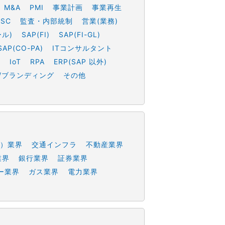
M&A
PMI
事業計画
事業再生
SSC
監査・内部統制
営業(業務)
ール)
SAP(FI)
SAP(FI-GL)
SAP(CO-PA)
ITコンサルタント
h
IoT
RPA
ERP(SAP 以外)
/ブランディング
その他
）業界
交通インフラ
不動産業界
業界
銀行業界
証券業界
ー業界
ガス業界
電力業界