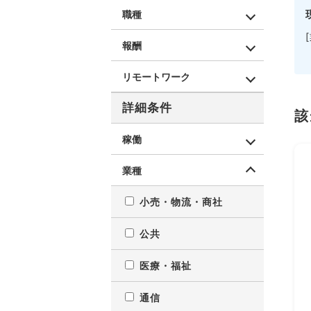
職種
報酬
リモートワーク
詳細条件
該
稼働
業種
小売・物流・商社
公共
医療・福祉
通信