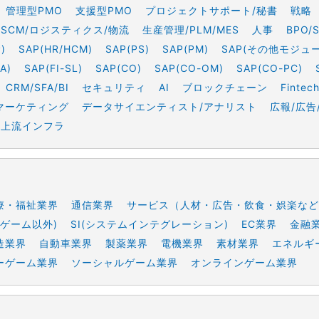
管理型PMO
支援型PMO
プロジェクトサポート/秘書
戦略
SCM/ロジスティクス/物流
生産管理/PLM/MES
人事
BPO/
)
SAP(HR/HCM)
SAP(PS)
SAP(PM)
SAP(その他モジュ
A)
SAP(FI-SL)
SAP(CO)
SAP(CO-OM)
SAP(CO-PC)
CRM/SFA/BI
セキュリティ
AI
ブロックチェーン
Fintec
マーケティング
データサイエンティスト/アナリスト
広報/広告
上流インフラ
療・福祉業界
通信業界
サービス（人材・広告・飲食・娯楽など
ゲーム以外)
SI(システムインテグレーション)
EC業界
金融
造業界
自動車業界
製薬業界
電機業界
素材業界
エネルギ
ーゲーム業界
ソーシャルゲーム業界
オンラインゲーム業界