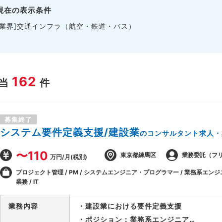
現在の表示条件
[業界]交通インフラ（航空・鉄道・バス）
162
当
件
募集終了
システム要件定義支援/建設業
のコンサルタント求人・
〜110
東京都練馬区
業務委託（フ
万円/月(税別)
プロジェクト管理 / PM / システムエンジニア・プログラマー / 業務系エンジニ
業務 / IT
業務内容
・建設業における要件定義支援
・ポジション：業務系エンジニア