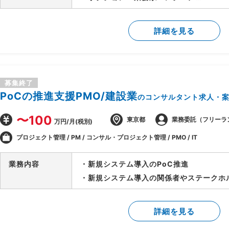
・開発フェーズ：要件定義
・システム要件定義を構成する成果物作成
詳細を見る
・原価管理/購買
・2名は別々の業務領域を担当するので、
募集終了
PoCの推進支援PMO/建設業
のコンサルタント求人・
〜100
東京都
業務委託（フリーラ
万円/月(税別)
プロジェクト管理 / PM / コンサル・プロジェクト管理 / PMO / IT
業務内容
・新規システム導入のPoC推進
・新規システム導入の関係者やステークホ
詳細を見る