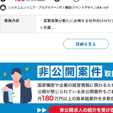
システムエンジニア・プログラマー / IT / 構想/グランドデザイン/EA / IoT
業務内容
・某製造業が新たに企画する社外向けIoT
ト支援
・システム化要件定義や開発工程において
ム全体のアーキテクチャを実施
詳細を見る
・外部のアーキテクチャ有識者と共にアーキ
配置/機能配置指針の作成
・主担当としてプロトタイプ(デモアプリ等
・堅実な社風の中でIT/IoT/開発スタイ
の社員と調和を取りながら新たな取り組み