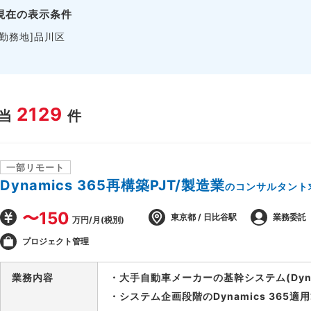
現在の表示条件
[勤務地]品川区
2129
当
件
一部リモート
Dynamics 365再構築PJT/製造業
のコンサルタント
〜150
東京都 / 日比谷駅
業務委託
万円/月(税別)
プロジェクト管理
業務内容
・大手自動車メーカーの基幹システム(Dynam
・システム企画段階のDynamics 365