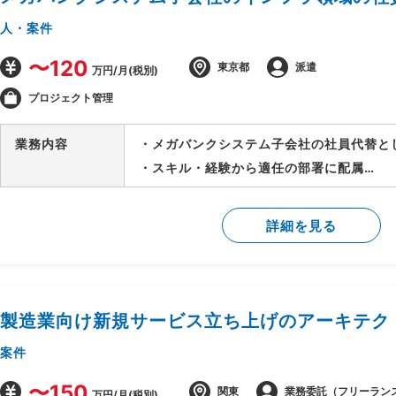
人・案件
〜120
東京都
派遣
万円/月(税別)
プロジェクト管理
業務内容
・メガバンクシステム子会社の社員代替と
・スキル・経験から適任の部署に配属
・領域は市場系、リスク管理系、国際系、
・社員代替として、下記業務を実施予定
詳細を見る
-プロジェクトの企画、立案、推進
-社内稟議
-資料作成
製造業向け新規サービス立ち上げのアーキテク
案件
〜150
関東
業務委託（フリーラン
万円/月(税別)