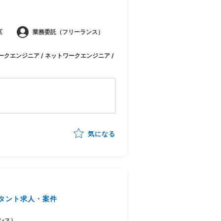
区
業務委託（フリーランス）
ークエンジニア / ネットワークエンジニア /
流工程へ主体的に提案業務を行
気になる
施
針検討、提案グランドデザインの
などのインフラ領域をメインビ
タント求人・案件
ンス）