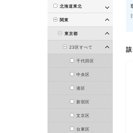
北海道東北
関東
東京都
23区すべて
該
千代田区
中央区
港区
新宿区
文京区
台東区