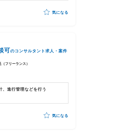
ーション
気になる
機能、開発手法の提案
談可
のコンサルタント求人・案件
託（フリーランス）
計、進行管理などを行う
、PDCAサイクルを意識しながら
気になる
ついて、実際の機能部分などの落