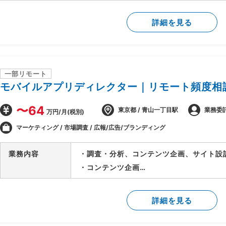
・各種ドキュメント作成
・ステークホルダーとの円滑なコミュニケ
詳細を見る
・クライアントの業務に合わせたシステム
一部リモート
モバイルアプリディレクター｜リモート頻度相
〜64
東京都 / 青山一丁目駅
業務委
万円/月(税別)
マーケティング / 市場調査 / 広報/広告/ブランディング
業務内容
・調査・分析、コンテンツ企画、サイト設
・コンテンツ企画
→広い視点で市場(競合)調査・分析を行い
自分のアイディアを企画提案
詳細を見る
→要件定義(仕様設計)、システム設計等に
とし込みを行います