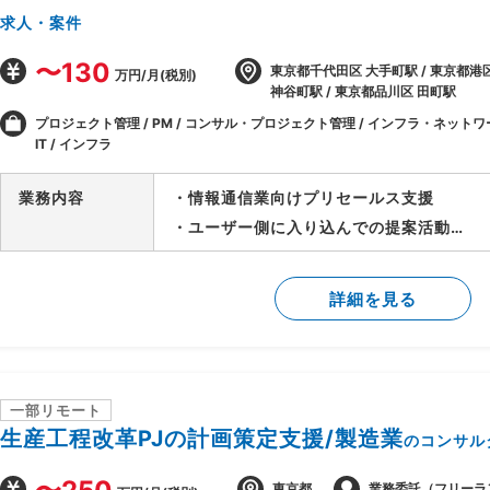
求人・案件
〜130
東京都千代田区 大手町駅 / 東京都港
万円/月(税別)
神谷町駅 / 東京都品川区 田町駅
プロジェクト管理 / PM / コンサル・プロジェクト管理 / インフラ・ネットワ
IT / インフラ
業務内容
・情報通信業向けプリセールス支援
・ユーザー側に入り込んでの提案活動
・特定の組織、チームに対して提案～超上
う
詳細を見る
・営業担当者/SEと共に下記提案業務を実
(エンドへの課題/要件ヒヤリング、提案方
立案/実施)
・サーバ、ストレージ、ネットワーク関連
一部リモート
ジネスとして想定
生産工程改革PJの計画策定支援/製造業
のコンサル
東京都
業務委託（フリーラ