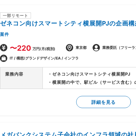
→企画、プログラマやデザイナー等PJTメ
う業務管理や社内外調整を行います
一部リモート
ゼネコン向けスマートシティ横展開PJの企画構
①担当者とのミーティングに参加
案件
②KPI分析、課題の抽出
〜220
③解決策の立案、実施(企画書作成、社内
東京都
業務委託（フリーラ
万円/月(税別)
④解決策の検証(効果測定、報告レポートの
IT / 構想/グランドデザイン/EA / インフラ
⑤担当サービス(アプリ)のUI改善・新機
装
業務内容
・ゼネコン向けスマートシティ横展開PJ
・横展開の中で、駅ビル（サービス含む）
ーチを検討
・駅ビルに必要なサービスやアプリの要件
詳細を見る
・要件から駅ビル内のサービスズやNW構
メガバンクシステム子会社のインフラ領域の社