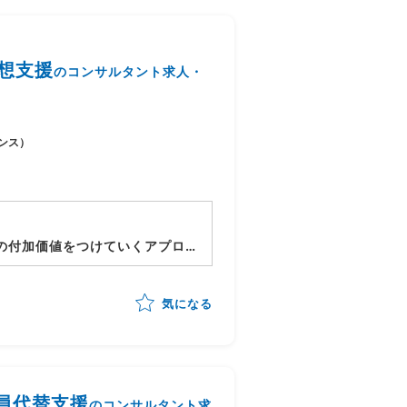
ンバーが円滑に業務遂行できるよ
想支援
のコンサルタント求人・
外ディレクション)
ンス）
作成)
能・コンテンツの企画・検討・実
の付加価値をつけていくアプロ
を吸い出し、検討
気になる
成を絵に起こし、提案
員代替支援
のコンサルタント求