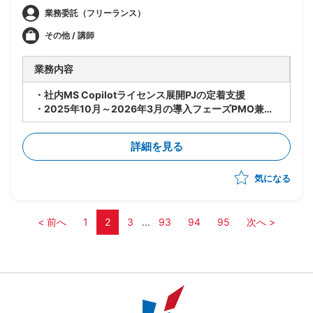
業務委託（フリーランス）
その他 / 講師
業務内容
・社内MS Copilotライセンス展開PJの定着支援
・2025年10月～2026年3月の導入フェーズPMO兼イ
ンストラクター担当
・本社・間接部門・一部生産部門数百名向け研修開催お
詳細を見る
よびフォローアップ支援(操作説明)
・IT部門・各部署との調整および資料・マニュアル作成
気になる
< 前へ
1
2
3
...
93
94
95
次へ >