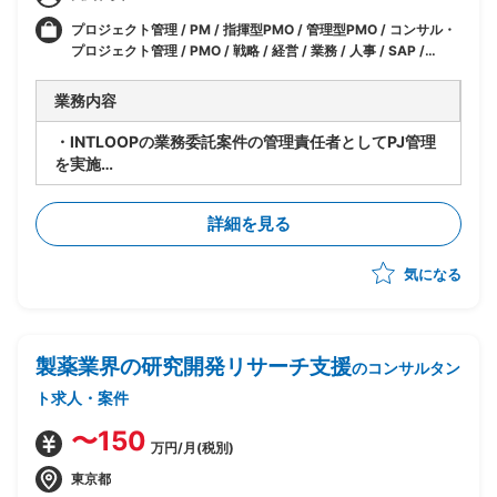
プロジェクト管理 / PM / 指揮型PMO / 管理型PMO / コンサル・
プロジェクト管理 / PMO / 戦略 / 経営 / 業務 / 人事 / SAP /
SAP(FI) / SAP(FI-AP) / IT / セキュリティ / マーケティング
業務内容
・INTLOOPの業務委託案件の管理責任者としてPJ管理
を実施
・PJ参画者への指揮や顧客との調整対応
・参画者のフォローと評価
詳細を見る
気になる
製薬業界の研究開発リサーチ支援
のコンサルタン
ト求人・案件
〜150
万円/月(税別)
東京都