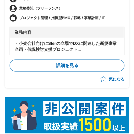
業務委託（フリーランス）
プロジェクト管理 / 指揮型PMO / 戦略 / 事業計画 / IT
業務内容
・小売会社向けにSIerの立場でDXに関連した新規事業
企画・仮説検討支援プロジェクト
・、需要予測(ダイナミックプライシング)、広告配信、
サプライチェーンファイナンスなどのデータを活用した
詳細を見る
新規事業の仮説検討を実施
・事業企画担当者の右腕として、仮説立案、企画具体
気になる
化、各種リサーチを支援
・メンバーとして以下業務を実施
-小売業界向けの新規事業の仮説立案
-仮説立案に関連する各種リサーチ
-リサーチ結果に基づく企画具体化
-その他各種討議・検討