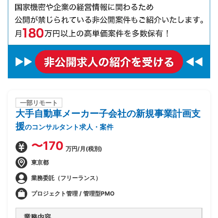
一部リモート
大手自動車メーカー子会社の新規事業計画支
援
のコンサルタント求人・案件
〜170
万円/月(税別)
東京都
業務委託（フリーランス）
プロジェクト管理 / 管理型PMO
業務内容