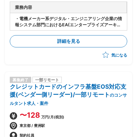
業務内容
・電機メーカー系デジタル・エンジニアリング企業の情
報システム部門におけるEA(エンタープライズアーキテ
クチャ)支援
・EAコンサルタントとしての全社IT最適化、システム
詳細を見る
標準化の推進
・EAフレームワークの策定、As-Is/To-Beアーキテク
気になる
チャの可視化
・IT全体最適/システム標準化のロードマップ策定
・全社アーキテクチャガバナンスの整備
募集終了
一部リモート
クレジットカードのインフラ基盤EOS対応支
援(ベンダー側リーダー)/一部リモート
のコンサ
ルタント求人・案件
〜128
万円/月(税別)
東京都 / 豊洲駅
契約社員