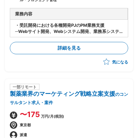
業務内容
・受託開発における各種開発PJのPM業務支援
─Webサイト開発、Webシステム開発、業務系システ
ム開発等
・顧客折衝
詳細を見る
・ベンダーコントロール
・WBS作成
気になる
一部リモート
製薬業界のマーケティング戦略立案支援
のコン
サルタント求人・案件
〜175
万円/月(税別)
東京都
派遣