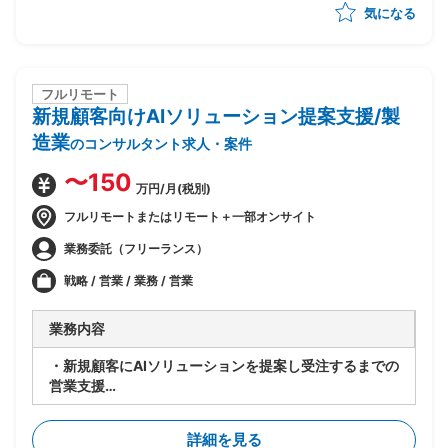
気になる
・プロジェクト計画書の作成
フルリモート
新規顧客向けAIソリューション提案支援/製
造業
のコンサルタント求人・案件
〜150
万円/月(税別)
フルリモートまたはリモート＋一部オンサイト
業務委託（フリーランス）
戦略 / 営業 / 業務 / 営業
業務内容
・新規顧客にAIソリューションを提案し受注するまでの
営業支援
・新規顧客開拓(独自ルートも含む)
・技術者は社内SEを活用できるので、SE同行も可能
詳細を見る