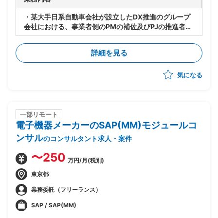
・某大手日系自動車会社が設立したDX推進のグループ
会社における、事業者側のPMの補佐及びPJの推進者と
して、計画策定、WBS/ToDo管理、進捗会議の進行/管
理を実施を下記案件にて支援
詳細を見る
3Dプリンターを用いて車内のアクセサリーやシートを
セミオーダーメードで制作、提供するPJ
気になる
継続的にPoCを実施していき、3Dプリンターを用い
て、様々な可能性を検証していく
今後の状況次第では、ユーザー向けのスマホアプリを作
る可能性もあり
・まずはPoCを進めながら、事業計画の策定を実施し
一部リモート
電子機器メーカーのSAP(MM)モジュールコ
ていくため、ユーザー側のPMと共に実施する
ンサル
のコンサルタント求人・案件
〜250
万円/月(税別)
東京都
業務委託（フリーランス）
SAP / SAP(MM)