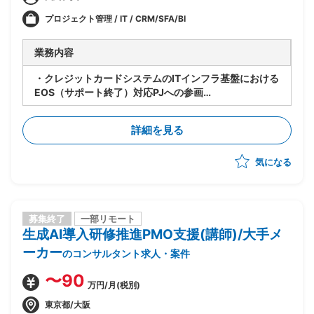
プロジェクト管理 / IT / CRM/SFA/BI
業務内容
・クレジットカードシステムのITインフラ基盤における
EOS（サポート終了）対応PJへの参画
・インフラ構築のリーダーポジションとして案件全体の
コントロールを担当
詳細を見る
・顧客対応および他チームとの調整・折衝業務
・オンプレミス環境を含むインフラ基盤の構築・移行対
気になる
応
募集終了
一部リモート
生成AI導入研修推進PMO支援(講師)/大手メ
ーカー
のコンサルタント求人・案件
〜90
万円/月(税別)
東京都/大阪