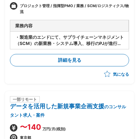
プロジェクト管理 / 指揮型PMO / 業務 / SCM/ロジスティクス/物
流
業務内容
・製造業のエンドにて、サプライチェーンマネジメント
（SCM）の新業務・システム導入、移行のPJが進行中
・現フェーズは業務・システムの設計は進行中
・今後各サプライヤーに導入・対応してもらうにあた
詳細を見る
り、下記のタスクの支援をいただく想定
-メーカー⇔サプライヤーの依頼/QA事項の管理
気になる
-サプライヤー側の対応支援（対応策の立案、決定の
支援）
-サプライヤー側の進捗状況把握、報告
・状況によっては弊社が担当する他のプロジェクトへの
シフト・兼務も想定。
一部リモート
データを活用した新規事業企画支援
（いずれも、自動車の製造・調達・検査等に関わる領
のコンサル
域）
タント求人・案件
・体制：元請けPM稼働20～30％想定
〜140
万円/月(税別)
東京都