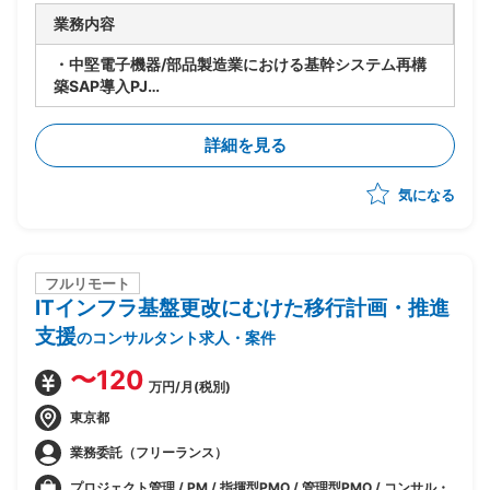
業務内容
・中堅電子機器/部品製造業における基幹システム再構
築SAP導入PJ
・SAP(MM)モジュールコンサルタント支援
・下記、作業を想定
詳細を見る
- パラメーター設定
- プロトタイプ構築
気になる
- 要件定義
- 概要設計
フルリモート
ITインフラ基盤更改にむけた移行計画・推進
支援
のコンサルタント求人・案件
〜120
万円/月(税別)
東京都
業務委託（フリーランス）
プロジェクト管理 / PM / 指揮型PMO / 管理型PMO / コンサル・