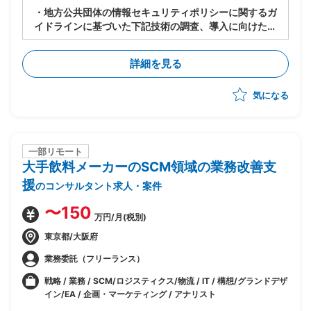
・地方公共団体の情報セキュリティポリシーに関するガ
イドラインに基づいた下記技術の調査、導入に向けた課
題検討、対策立案、提案、予算化対応
下記①または②のいずれかに関する提案書作成、各種
詳細を見る
比較検討資料、予算化のための積算、議事録作成
①認証基盤
気になる
・Microsoft ActiveDirectory/GPO
・Microsoft AzureAD/AzureADConnect
・Microsoft ハイブリッド環境のID管理、
SSO
②メール
一部リモート
大手飲料メーカーのSCM領域の業務改善支
・Microsoft ExchangeServer
・Microsoft ExchangeOnline
援
のコンサルタント求人・案件
・Microsoft Defender for Office 365
〜150
万円/月(税別)
東京都/大阪府
業務委託（フリーランス）
戦略 / 業務 / SCM/ロジスティクス/物流 / IT / 構想/グランドデザ
イン/EA / 企画・マーケティング / アナリスト