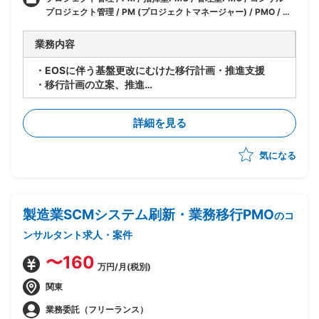
プロジェクト管理 / PM (プロジェクトマネージャー) / PMO / イ
ンフラ・ネットワークエンジニア
業務内容
・EOSに伴う基盤更改にむけた移行計画・推進支援
・移行計画の立案、推進
・関係者との調整、連携対応
・2023年12月～2024年1月にかけて移行リハーサルの
詳細を見る
実施
気になる
製造業SCMシステム刷新・業務移行PMO
のコ
ンサルタント求人・案件
〜160
万円/月(税別)
関東
業務委託（フリーランス）