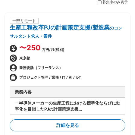
募集中のみ表示
一部リモート
生産工程改革PJの計画策定支援/製造業
のコン
サルタント求人・案件
〜250
万円/月(税別)
東京都
業務委託（フリーランス）
プロジェクト管理 / 業務 / IT / AI / IoT
業務内容
・半導体メーカーの生産工程における標準化ならびに効
率化を目指したPJの計画策定支援
・クライアント内の現状把握
・先進事例の収集とクライアントへのインプット
詳細を見る
・先進事例を踏まえクライアントに適した取組内容の検
討および提案