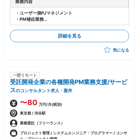
業務内容
・ユーザー側PJマネジメント
・PM補佐業務
・情シス部門IT関連施策の企画
・ガバナンス管理
詳細を見る
・ソフトウエアライセンス課題管理
・ガイドライン作成
気になる
・管理規定見直し
・体制見直し
・ベンダー管理
一部リモート
受託開発企業の各種開発PM業務支援/サービ
ス
のコンサルタント求人・案件
〜80
万円/月(税別)
東京都 / 渋谷駅
業務委託（フリーランス）
プロジェクト管理 / システムエンジニア・プログラマー / コンサ
ル・プロジェクト管理