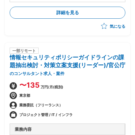
題検討、対策立案、提案、予算化対応
①認証基盤
詳細を見る
・Microsoft ActiveDirectory/GPO
・Microsoft AzureAD/AzureADConnect
気になる
・ハイブリッド環境のID管理、SSO
②メール
・Microsoft ExchangeServer
・Microsoft365 ExchangeOnline
・Microsoft Defender for Office 365
一部リモート
情報セキュリティポリシーガイドラインの課
・上記に関する提案書、各種比較検討資料、予算化のた
めの積算書、議事録の作成
題抽出検討・対策立案支援(リーダー)/官公庁
のコンサルタント求人・案件
〜135
万円/月(税別)
東京都
業務委託（フリーランス）
プロジェクト管理 / IT / インフラ
業務内容