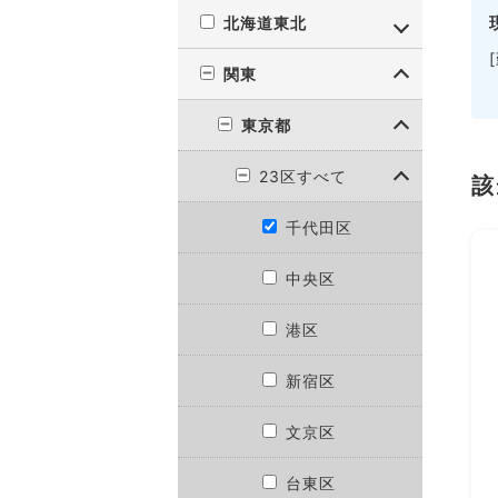
北海道東北
関東
東京都
23区すべて
該
千代田区
中央区
港区
新宿区
文京区
台東区