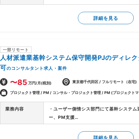
・上記テスト、移行の推進支援
・各種進捗管理/課題管理
詳細を見る
・プロジェクト管理(進捗管理/課題解決支
一部リモート
人材派遣業基幹システム保守開発PJのディレク
可
のコンサルタント求人・案件
〜85
東京都千代田区 / フルリモート（在宅)
万円/月(税別)
プロジェクト管理 / PM / コンサル・プロジェクト管理 / PM (プロジェクト
業務内容
・ユーザー側情シス部門にて基幹システム
ー、PM支援
・開発ディレクターから開始し状況に応じ
・開発ディレクターとして以下を実施
詳細を見る