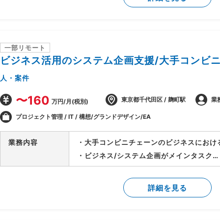
・3～30人月を複数並行で担当
・要件定義(ビジネス要件定義、システム要
※顧客と直接会話あり。関係者やユーザー
書を作成
一部リモート
・設計レビュー(ユーザーへの対面説明の場
ビジネス活用のシステム企画支援/大手コンビ
・受入テスト(設計およびテストケース作
人・案件
題管理)
〜160
・UATサポート、リリース管理等
東京都千代田区 / 麹町駅
業
万円/月(税別)
・開発PMとして以下を実施
プロジェクト管理 / IT / 構想/グランドデザイン/EA
・顧客のIT化施策および案件の推進を担う
・情シス部門内の開発チームをまとめ、企
業務内容
・大手コンビニチェーンのビジネスにおけ
を実施
・ビジネス/システム企画がメインタスク
・PJ管理および開発チームのマネジメント
・システムの実現方式検討もスコープの範
・IT投資決済関連業務
・エンド顧客へのプレゼンテーション
詳細を見る
・要件定義、設計、受入テスト、UATサポ
・顧客説明の為の資料作成
・元請チームでのサブリーダー業務(メンバ
・開発環境：JavaWebアプリFW(Seasar2、