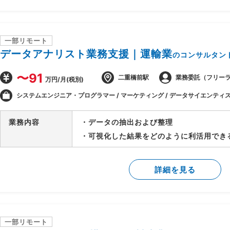
-各種ドキュメントレビュー
-各種ドキュメント作成
-会議のファシリテーション
一部リモート
データアナリスト業務支援｜運輸業
のコンサルタン
〜91
二重橋前駅
業務委託（フリー
万円/月(税別)
システムエンジニア・プログラマー / マーケティング / データサイエンティ
業務内容
・データの抽出および整理
・可視化した結果をどのように利活用でき
詳細を見る
一部リモート