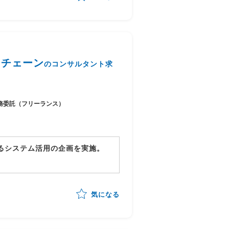
件定義、各種Rev)
へのヒアリングをもとに要件定義
合あり)
ニチェーン
のコンサルタント求
成、データ作成、テスト実施、課
務委託（フリーランス）
情シス側のPM支援
画部門との窓口を担当し、以下
るシステム活用の企画を実施。
囲
気になる
ート、リリース管理等
ーの進捗管理、サポート)
SAStruts)、DB:Oracle