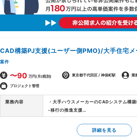
CAD構築PJ支援(ユーザー側PMO)/大手住宅
案件
〜90
東京都千代田区 / 神保町駅
業
万円/月(税別)
プロジェクト管理
業務内容
・大手ハウスメーカーのCADシステム構築
-移行の推進支援
-移行計画書の作成
-進捗/課題管理
詳細を見る
-PJ関係者との定例会/議事録の作成