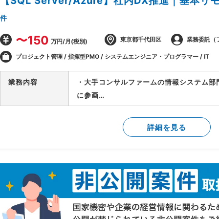
【SQL Server/Azure】社内DX推進｜基本リ
件
〜150
東京都千代田区
業務委託（
万円/月(税別)
プロジェクト管理 / 指揮型PMO / システムエンジニア・プログラマー / IT
業務内容
・大手コンサルファームの情報システム部
に参画
・SQL Serverを使用したストアドプロ
・事業PL(BU別損益)を出力するための
詳細を見る
・中国拠点ベンダーの進捗/課題管理等の
・Azure Functionに関する技術サポート