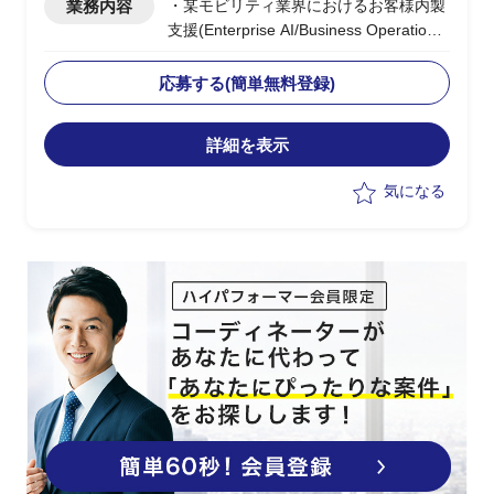
業務内容
・某モビリティ業界におけるお客様内製
支援(Enterprise AI/Business Operation)
に関わるリード業務
・ITサービス基盤展開PJの企画支援
応募する(簡単無料登録)
・サービス立ち上げの構想整理や立て付
け設計支援
詳細を表示
・ユーザー部門と連携した要件整理、PJ
推進業務
気になる
・調達や仕入れ先との交渉を含む契約支
援業務