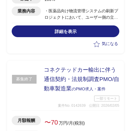
業務内容
・医薬品向け物流管理システムの刷新プ
ロジェクトにおいて、ユーザー側の立場
で推進支援
・既存サブスクリプション型
詳細を表示
WMS（AWMS）から「Manhattan
WMS」への切り替え、および他拠点へ
気になる
の横展開を推進支援
・現行AWMSの仕様理解および医薬品物
流業務の棚卸し
・業務フローやマスタ整理を行い、新シ
コネクテッドカー輸出に伴う
ステムとのFIT/GAP分析を実施
通信契約・法規制調査PMO/自
募集終了
・既に外資系顧客向けに導入済みの環境
動車製造業
を踏まえたインターフェース（IF）開発
のPMO求人・案件
の検討
一部リモート
・アプリケーション（画面・DB・帳
案件No. 0142639
公開日: 2026/02/05
票）の観点から要件整理
・関係者との調整を行うユーザー側支援
月額報酬
〜70
万円/月(税別)