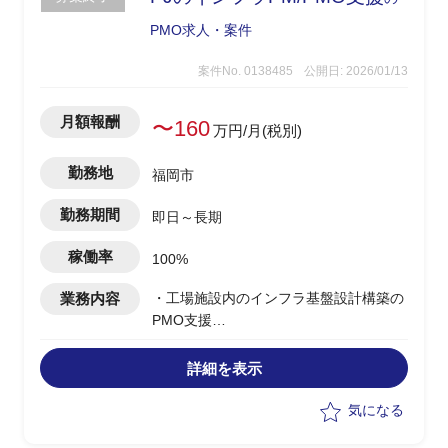
PMO求人・案件
案件No. 0138485
公開日: 2026/01/13
月額報酬
〜160
万円/月(税別)
勤務地
福岡市
勤務期間
即日～長期
稼働率
100%
業務内容
・工場施設内のインフラ基盤設計構築の
PMO支援
・インフラ基盤の提案や活動準備支援
・進捗管理、課題管理
詳細を表示
・中国語や英語を活かし、クライアント
との折衝対応
気になる