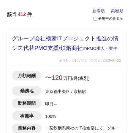
新着順
高額順
該当
412
件
募集中のみ表示
グループ会社横断ITプロジェクト推進の情
シス代替PMO支援/鉄鋼商社
のPMO求人・案件
案件No. 0147441
公開日: 2026/07/22
月額報酬
〜120
万円/月(税別)
勤務地
東京都中央区 / 京橋駅
勤務期間
即日～
稼働率
100%
業務内容
・某鉄鋼系商社のIT推進部にて、グルー