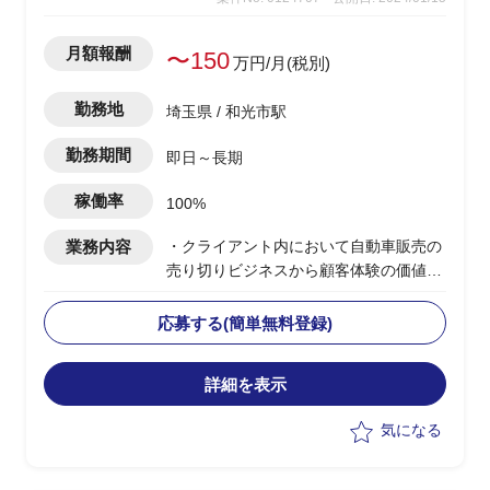
ー等)
─開発ベンダーによるアジャイル開発
月額報酬
〜150
の成果物レビューによる品質管理
万円/月(税別)
─プロジェクトで発生するリスク、課
題管理と対策案の検討および推進
勤務地
埼玉県 / 和光市駅
勤務期間
即日～長期
稼働率
100%
業務内容
・クライアント内において自動車販売の
売り切りビジネスから顧客体験の価値提
供やロイヤリティ向上を目的としたビジ
ネスモデルへの変革期を迎えている
応募する(簡単無料登録)
・新たなビジネスモデル実現の一環とし
てデジタル、データを活用した新たなプ
詳細を表示
ラットフォームの企画、構築を実行中
・プラットフォームのシステムおよび機
気になる
能の企画と開発におけるプロダクト(フ
ロント)開発のリード
・エンドクライアントのIT部門メンバー