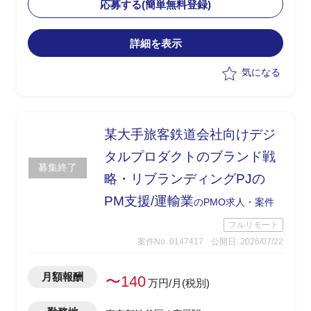
業務支援(PMO)
応募する(簡単無料登録)
・グローバルITプロジェクト内のコーポ
レートアクション領域システムのリード
詳細を表示
全般
・PJ関係者(ステークホルダー)との合意
気になる
形成調整
・参画初月稼働率70％、2か月目以降稼
働率100％
某大手旅客鉄道会社向けデジ
タルプロダクトのブランド戦
募集終了
略・リブランディングPJの
PM支援/運輸業
のPMO求人・案件
フルリモート
案件No. 0147417
公開日: 2026/07/22
月額報酬
〜140
万円/月(税別)