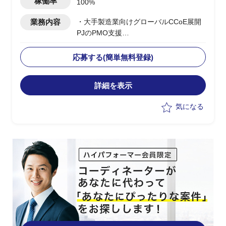
稼働率
100%
業務内容
・大手製造業向けグローバルCCoE展開
PJのPMO支援
・日本本社のCCoE組織を
Global/Regional階層に定義し、アジア/
応募する(簡単無料登録)
欧州/北米/中国への展開を支援
・Global CCoEメンバーとして各地域の
詳細を表示
モニタリング/管理プロセスの設計と改
善/課題対応を推進
気になる
・現地IT部門との調整/折衝における日本
側サポート要員としての対応
・上流工程でのマルチクラウド導入計画
立案/スケジュール管理
・日本側クラウド担当との連携、各国拠
点への展開推進