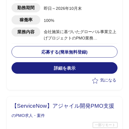
勤務期間
即日～2026年10月末
稼働率
100%
業務内容
会社施策に基づいたグローバル事業立上
げプロジェクトのPMO業務
・実行フェーズの推進
・英語圏出身のPMのもと進捗管理、ア
応募する(簡単無料登録)
イデアのとりまとめ
・各ステークホルダとの英語によるコミ
詳細を表示
ュニケーション
・通訳
気になる
【ServiceNow】アジャイル開発PMO支援
のPMO求人・案件
一部リモート