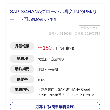
SAP S/4HANAグローバル導入PJのPM/リ
モート可
のPMO求人・案件
一部リモート
案件No. 0146038
公開日: 2026/05/19
月額報酬
〜150
万円/月(税別)
勤務地
大阪府 / 淀屋橋駅
勤務期間
即日～中長期
稼働率
100%
業務内容
・製造業向けSAP S/4HANA Cloud
Public Edition導入プロジェクトのPM支
援
・ベンダー側、PMポジション
応募する(簡単無料登録)