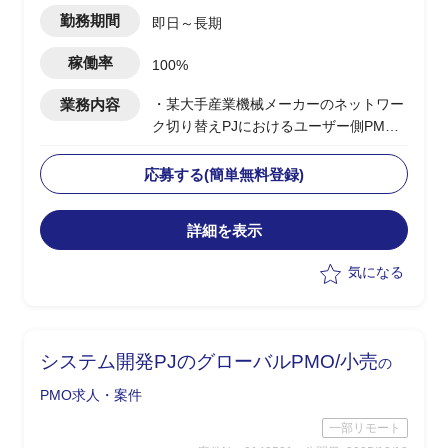
勤務期間
即日～長期
稼働率
100%
業務内容
・某大手産業機械メーカーのネットワー
ク切り替えPJにおけるユーザー側PMO
として参画
・工場（プラント）やゼネコン、海外IT
応募する(簡単無料登録)
部門との調整対応を実施
・海外IT部門とのコミュニケーション対
詳細を表示
応として英語でのやり取りを想定
・既存機器の更改に伴い、各拠点のネッ
気になる
トワーク切り替えを推進
・一部機器の確認や現場作業など技術的
な支援業務を担当
システム開発PJのグローバルPMO/小売
の
PMO求人・案件
一部リモート