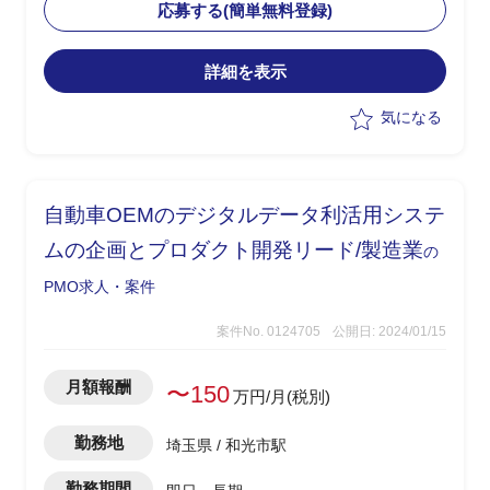
・プロジェクト進捗管理
応募する(簡単無料登録)
・課題の整理、管理
・ToDo管理
詳細を表示
・品質管理
・企画書の作成
気になる
・ベンダーマネジメント
・SAP周辺システムを含めた導入構想支
援
自動車OEMのデジタルデータ利活用システ
ムの企画とプロダクト開発リード/製造業
の
PMO求人・案件
案件No. 0124705
公開日: 2024/01/15
月額報酬
〜150
万円/月(税別)
勤務地
埼玉県 / 和光市駅
勤務期間