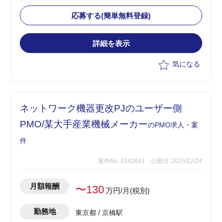
発方針の検討実施を想定
・要件定義フェーズでは設計フェーズに
応募する(簡単無料登録)
向けた準備を担当
・設計・開発フェーズにおいてはニアシ
詳細を表示
ョア・オフショア体制での開発管理を担
当
気になる
・課題管理、進捗管理を中心に、開発全
体のリードを担う
ネットワーク機器更改PJのユーザー側
PMO/某大手産業機械メーカー
のPMO求人・案
件
案件No. 0142641
公開日: 2025/12/24
月額報酬
〜130
万円/月(税別)
勤務地
東京都 / 京橋駅