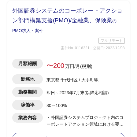
と同等の立ち位置で以下の業務を実施
外国証券システムのコーポレートアクショ
─多岐に渡るステークホルダーとの調
整、コミュニケーション、プロジェクト
ン部門構築支援(PMO)/金融業、保険業
の
管理
PMO求人・案件
(国内ならびにグローバル拠点のユ
ーザー/クライアントIT部門、開発ベンダ
フルリモート
ー等)
案件No. 0116221
公開日: 2022/12/08
─開発ベンダーによるアジャイル開発
の成果物レビューによる品質管理
月額報酬
〜200
万円/月(税別)
─プロジェクトで発生するリスク、課
題管理と対策案の検討および推進
勤務地
東京都 千代田区 / 大手町駅
勤務期間
即日～2023年7月末(以降応相談)
稼働率
80～100%
業務内容
・外国証券システムプロジェクト内のコ
ーポレートアクション領域における要件
定義支援、開発業務、テスト・品質管理