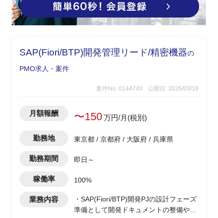
SAP(Fiori/BTP)開発管理リード/精密機器
の
PMO求人・案件
案件No. 0144740
公開日: 2026/03/18
月額報酬
〜150
万円/月(税別)
勤務地
東京都 / 京都府 / 大阪府 / 兵庫県
勤務期間
即日～
稼働率
100%
業務内容
・SAP(Fiori/BTP)開発PJの設計フェーズ
準備として開発ドキュメントの整備や開