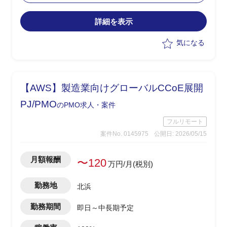
・英語を用いたグローバル関係者との折
衝、調整、合意形成
詳細を表示
・SAP導入プロジェクトの上流工程推進
およびプロジェクト全体のリード
気になる
・若手PM人材の育成、指導
・進捗、課題、リスク管理
【AWS】製造業向けグローバルCCoE展開
PJ/PMO
のPMO求人・案件
フルリモート
案件No. 0145975
公開日: 2026/05/15
月額報酬
〜120
万円/月(税別)
勤務地
北浜
勤務期間
即日～中長期予定