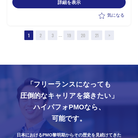
ェーズを中心に、
詳細を表示
SaaS導入に向けて業務前提・論点・例
外パターンを論理的に構造化し、設計の
気になる
土台を作る役割。
1
2
3
19
20
21
>
1.業務要件整理・業務分析
...
・Fit & Gap 成成果物を前提にした To-
Be業務フローの検討・整理(論理レベル)
・End-to-Endでの業務整理
・SaaS標準機能を前提とした業務ルー
ル/前提条件/制約の整理
2.周辺システム連携の概念整理
・SaaSと周辺システムの役割分担・デ
「フリーランスになっても
ータ連携方針の検討(概念設計レベル)
圧倒的なキャリアを築きたい」
3.ステークホルダー調整・ドキュメント
作成
ハイパフォPMOなら、
・会議での議論内容整理、要点の明確
化、ドキュメント化
可能です。
・会議体の設計、ワークショップの企
画・実施サポート
日本におけるPMO黎明期からその歴史を見続けてきた
※海外メンバーとのやり取り(会議・資