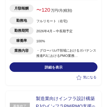
月額報酬
〜120
万円/月(税別)
勤務地
フルリモート（在宅)
勤務期間
2026年4月～中長期予定
稼働率
100%
業務内容
・グローバルIT領域におけるガバナンス
推進PJにおけるPMO業務
・国内外関係者との調整、情報共有、推
進支援を担当
詳細を表示
・M365関連のガバナンスやルール整備
に関する検討、実行支援
気になる
・調整役として技術面も理解しながら、
関係部署との橋渡しを実施
製造業向けインフラ設計構築
PJのインフラPM/PMO支援
募集終了
の