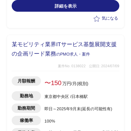
※直近(2026年8月～10月)はシステム移
詳細を表示
行・データ移行の設計を中心に、テスト
計画・移行計画の策定を主体的に推進
気になる
・実施フェーズでは問い合わせ管理、障
害管理、課題管理、進捗管理を担当し、
各開発チーム・周辺システムとの調整を
リード
某モビリティ業界ITサービス基盤展開支援
・業務部門やベンダーとの連携、品質管
理、進捗管理を担当
の企画リード業務
のPMO求人・案件
※お客様・関係者と密にコミュニケーシ
ョンを取りながら主体的に推進を実施
案件No. 0138022
公開日: 2024/07/09
月額報酬
〜150
万円/月(税別)
勤務地
東京都中央区 /日本橋駅
勤務期間
即日～2025年9月末(延長の可能性有)
稼働率
100%