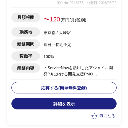
案件No. 0146755
公開日: 2026/06/23
月額報酬
〜120
万円/月(税別)
勤務地
東京都 / 大崎駅
勤務期間
即日～長期予定
稼働率
100%
業務内容
・ServiceNowを活用したアジャイル開
発PJにおける開発支援PMO
・ベンダー側参画、POD間調整・課題対
応支援ポジション
応募する(簡単無料登録)
・複数POD間の開発調整および海外チー
ムとの英語での折衝
詳細を表示
・データ移行・ITインフラ課題の対応支
援
気になる
・関連ドキュメントの作成および会議出
席・議事管理