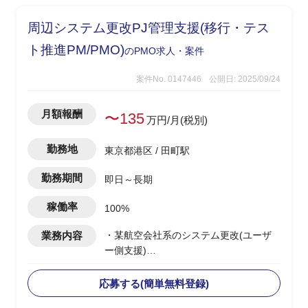
周辺システム更改PJ管理支援(移行・テス
ト推進PM/PMO)
のPMO求人・案件
案件No. 0147446
公開日: 2025/09/24
月額報酬
〜135
万円/月(税別)
勤務地
東京都港区 / 田町駅
勤務期間
即日～長期
稼働率
100%
業務内容
・某航空会社系のシステム更改(ユーザ
ー側支援)
・既存システム移管と旧システム廃止を
統合したテスト・移行推進リーダーとし
応募する(簡単無料登録)
て参画