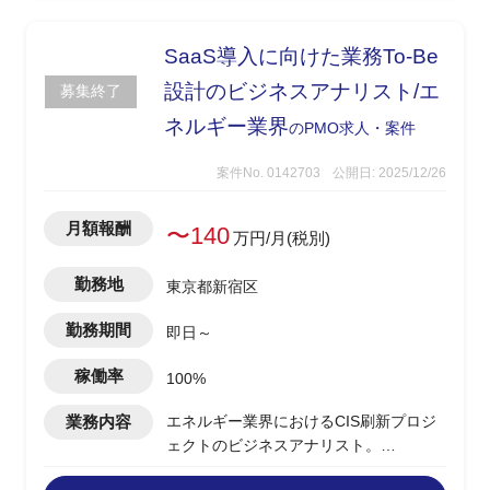
SaaS導入に向けた業務To-Be
設計のビジネスアナリスト/エ
募集終了
ネルギー業界
のPMO求人・案件
案件No. 0142703
公開日: 2025/12/26
月額報酬
〜140
万円/月(税別)
勤務地
東京都新宿区
勤務期間
即日～
稼働率
100%
業務内容
エネルギー業界におけるCIS刷新プロジ
ェクトのビジネスアナリスト。
Fit&Gapフェーズ後の業務To-Be整理フ