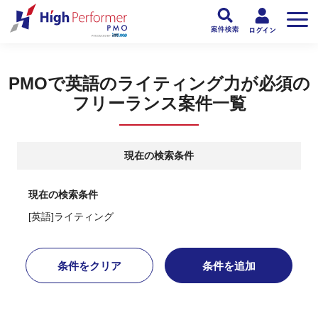
フリーランスPMO人材向け日本最大級のPMOサービス ハイパフォPMO
>
PM
PMOで英語のライティング力が必須の
フリーランス案件一覧
現在の検索条件
現在の検索条件
[英語]ライティング
条件をクリア
条件を追加