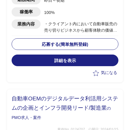
即日～長期
稼働率
100%
業務内容
・クライアント内において自動車販売の
売り切りビジネスから顧客体験の価値提
供やロイヤリティ向上を目的としたビジ
ネスモデルへの変革期を迎えている
応募する(簡単無料登録)
・新たなビジネスモデル実現の一環とし
てデジタル、データを活用した新たなプ
詳細を表示
ラットフォームの企画、構築を実行中
・プラットフォームのシステムおよび機
気になる
能の企画と開発におけるプロダクト(ア
プリ)開発のリード
・エンドクライアントのIT部門メンバー
と同等の立ち位置で以下の業務を実施
自動車OEMのデジタルデータ利活用システ
─多岐に渡るステークホルダーとの調
整、コミュニケーション、プロジェクト
ムの企画とインフラ開発リード/製造業
の
管理
PMO求人・案件
(国内ならびにグローバル拠点のユ
ーザー/クライアントIT部門、開発ベンダ
案件No. 0124707
公開日: 2024/01/15