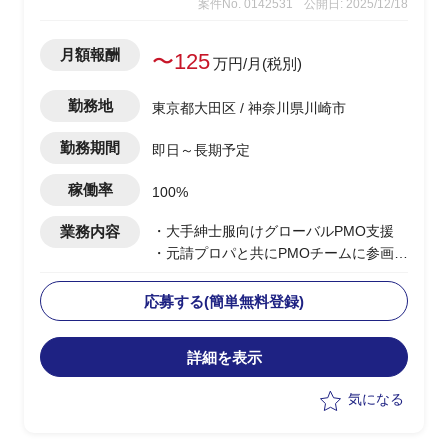
案件No. 0142531
公開日: 2025/12/18
月額報酬
〜125
万円/月(税別)
勤務地
東京都大田区 / 神奈川県川崎市
勤務期間
即日～長期予定
稼働率
100%
業務内容
・大手紳士服向けグローバルPMO支援
・元請プロパと共にPMOチームに参画
・開発リーダーが収集した情報を元にシ
ステム開発における品質分析、品質管理
応募する(簡単無料登録)
を実施
・また、品質分析した内容を上位に報告/
詳細を表示
開発チームへのフィードバック
・海外クライアントとのコミュニケーシ
気になる
ョン、契約審査なども担当