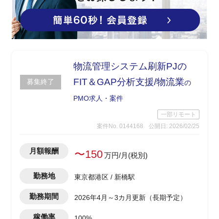
物流管理システム刷新PJの
FIT＆GAP分析支援/物流業
募集終了
の
PMO求人・案件
一部リモート
案件No. 0144168
公開日: 2026/02/25
月額報酬
〜150
万円/月(税別)
勤務地
東京都港区 / 新橋駅
勤務期間
2026年4月～3カ月更新（長期予定）
稼働率
100%