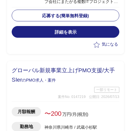
プ会社にまたがる複数ITプロジェクトの
横断的な調整・推進を支援するユーザー
側PMO
応募する(簡単無料登録)
・グループ会社IT担当やベンダーとの定
例MTG実施、各社案件の進捗把握・整理
詳細を表示
・本社IT推進部への報告資料（進捗サマ
リー・課題一覧）の作成・更新
気になる
・ベンダー／グループ会社間の調整事項
の取りまとめおよび議事録作成
・課題・リスク発生時の関係者へのエス
カレーション支援
グローバル新規事業立上げPMO支援/大手
・プロジェクト計画書・WBS・スケジュ
ール管理の主体的な運用、予算・コスト
SIer
のPMO求人・案件
管理のサポート
一部リモート
案件No. 0147219
公開日: 2026/07/13
月額報酬
〜200
万円/月(税別)
勤務地
神奈川県川崎市 / 武蔵小杉駅