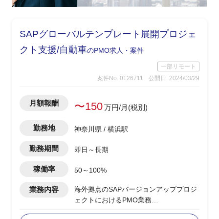
SAPグローバルテンプレート展開プロジェ
クト支援/自動車
のPMO求人・案件
一部リモート
案件No. 0126711
公開日: 2024/03/29
月額報酬
〜150
万円/月(税別)
勤務地
神奈川県 / 横浜駅
勤務期間
即日～長期
稼働率
50～100%
業務内容
海外拠点のSAPバージョンアッププロジ
ェクトにおけるPMO業務