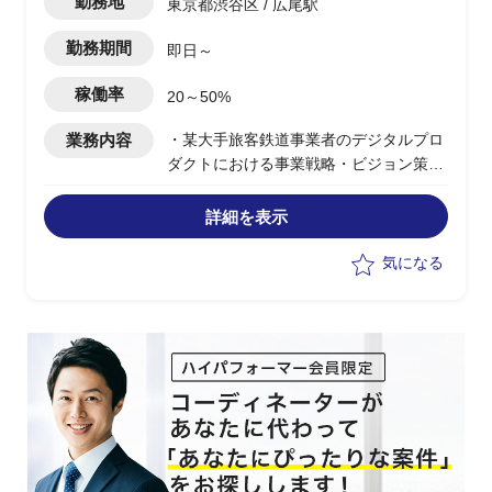
勤務地
東京都渋谷区 / 広尾駅
勤務期間
即日～
稼働率
20～50%
業務内容
・某大手旅客鉄道事業者のデジタルプロ
ダクトにおける事業戦略・ビジョン策定
およびリブランディング支援PJ
・社会変化/消費者心理/顧客体験の仮説
詳細を表示
立てからワークショップを通じたブラン
ド浸透施策の言語化(ブランディング
気になる
book化)、社内浸透支援
・8月～11月：ブランド整理、10月中旬
～：ブランディングbook作成・浸透支援
・俯瞰したWBS管理/進行管理ではな
く、クライアントフェイシング(窓口)と
しての立ち振る舞いを担うPM支援