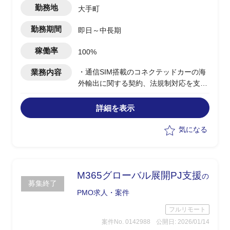
勤務地
大手町
勤務期間
即日～中長期
稼働率
100%
業務内容
・通信SIM搭載のコネクテッドカーの海
外輸出に関する契約、法規制対応を支援
・輸出先国へ日本SIMの使用可否の調査
および現地法規制の確認
詳細を表示
・各国通信当局との契約方針検当や調整
業務を実施
気になる
・日英両言語による提案/契約変更書の作
成
・20名規模の英語会議の進行
・必要に応じて現地時間に合わせたMTG
M365グローバル展開PJ支援
の
募集終了
への参加(海外関係者との対応)
PMO求人・案件
フルリモート
案件No. 0142988
公開日: 2026/01/14