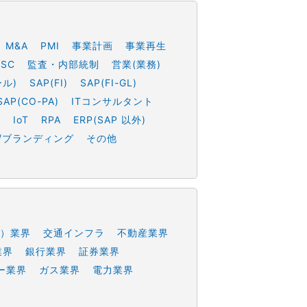
M&A
PMI
事業計画
事業再生
SSC
監査・内部統制
営業(業務)
ール)
SAP(FI)
SAP(FI-GL)
SAP(CO-PA)
ITコンサルタント
h
IoT
RPA
ERP(SAP 以外)
/ブランディング
その他
）業界
交通インフラ
不動産業界
業界
銀行業界
証券業界
ー業界
ガス業界
電力業界