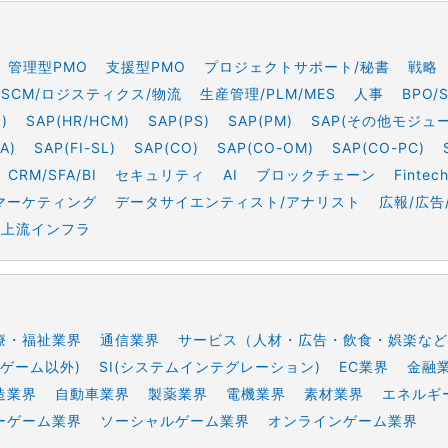
管理型PMO
支援型PMO
プロジェクトサポート/秘書
戦略
SCM/ロジスティクス/物流
生産管理/PLM/MES
人事
BPO/
)
SAP(HR/HCM)
SAP(PS)
SAP(PM)
SAP(その他モジュ
A)
SAP(FI-SL)
SAP(CO)
SAP(CO-OM)
SAP(CO-PC)
CRM/SFA/BI
セキュリティ
AI
ブロックチェーン
Fintec
マーケティング
データサイエンティスト/アナリスト
広報/広告
上流インフラ
療・福祉業界
通信業界
サービス（人材・広告・飲食・娯楽など
ゲーム以外)
SI(システムインテグレーション)
EC業界
金融
造業界
自動車業界
製薬業界
電機業界
素材業界
エネルギ
ーゲーム業界
ソーシャルゲーム業界
オンラインゲーム業界