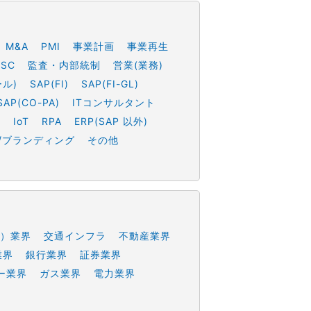
M&A
PMI
事業計画
事業再生
SSC
監査・内部統制
営業(業務)
ール)
SAP(FI)
SAP(FI-GL)
SAP(CO-PA)
ITコンサルタント
h
IoT
RPA
ERP(SAP 以外)
/ブランディング
その他
）業界
交通インフラ
不動産業界
業界
銀行業界
証券業界
ー業界
ガス業界
電力業界