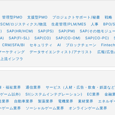
管理型PMO
支援型PMO
プロジェクトサポート/秘書
戦略
SCM/ロジスティクス/物流
生産管理/PLM/MES
人事
BPO/
)
SAP(HR/HCM)
SAP(PS)
SAP(PM)
SAP(その他モジュ
A)
SAP(FI-SL)
SAP(CO)
SAP(CO-OM)
SAP(CO-PC)
CRM/SFA/BI
セキュリティ
AI
ブロックチェーン
Fintec
マーケティング
データサイエンティスト/アナリスト
広報/広告
上流インフラ
療・福祉業界
通信業界
サービス（人材・広告・飲食・娯楽など
ゲーム以外)
SI(システムインテグレーション)
EC業界
金融
造業界
自動車業界
製薬業界
電機業界
素材業界
エネルギ
ーゲーム業界
ソーシャルゲーム業界
オンラインゲーム業界