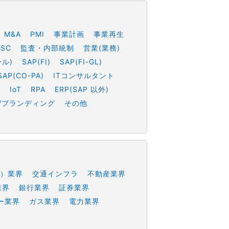
M&A
PMI
事業計画
事業再生
SSC
監査・内部統制
営業(業務)
ール)
SAP(FI)
SAP(FI-GL)
SAP(CO-PA)
ITコンサルタント
h
IoT
RPA
ERP(SAP 以外)
/ブランディング
その他
）業界
交通インフラ
不動産業界
業界
銀行業界
証券業界
ー業界
ガス業界
電力業界