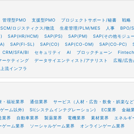
管理型PMO
支援型PMO
プロジェクトサポート/秘書
戦略
SCM/ロジスティクス/物流
生産管理/PLM/MES
人事
BPO/
)
SAP(HR/HCM)
SAP(PS)
SAP(PM)
SAP(その他モジュ
A)
SAP(FI-SL)
SAP(CO)
SAP(CO-OM)
SAP(CO-PC)
CRM/SFA/BI
セキュリティ
AI
ブロックチェーン
Fintec
マーケティング
データサイエンティスト/アナリスト
広報/広告
上流インフラ
療・福祉業界
通信業界
サービス（人材・広告・飲食・娯楽など
ゲーム以外)
SI(システムインテグレーション)
EC業界
金融
造業界
自動車業界
製薬業界
電機業界
素材業界
エネルギ
ーゲーム業界
ソーシャルゲーム業界
オンラインゲーム業界